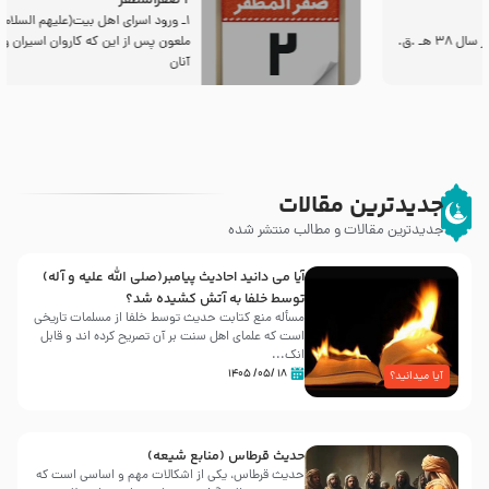
2 صفرالمظفر
1ـ ورود اسراى اهل بیت‌(علیهم السلام) به مجلس یزید
ملعون پس از این كه كاروان اسیران وارد شام شدند،
آنان
جدیدترین مقالات
جدیدترین مقالات و مطالب منتشر شده
آیا می دانید احادیث پیامبر(صلی الله علیه و آله)
توسط خلفا به آتش کشیده شد؟
مسأله منع کتابت حدیث توسط خلفا از مسلمات تاریخی
است که علمای اهل سنت بر آن تصریح کرده اند و قابل
انک...
۱۸ /۰۵/ ۱۴۰۵
آیا میدانید؟
حدیث قرطاس (منابع شیعه)
حدیث قرطاس، یکی از اشکالات مهم و اساسی است که