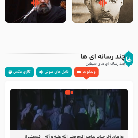
روضه‌ی مجلس یزید ملعون و
سلام جوانی که امام حسین علیه
اسارت اهل‌بیت علیهم‌السلام –
السلام خودش جوابش را دادند
مرحوم حجت‌الاسلام شیخ علی
-حجت الاسلام بندانی
محدث زاده
چند رسانه ای ها
چند رسانه ای های سبطین
ویدئو ها
فایل های صوتی
گالری عکس
روزهای آخر حیات پیامبر اکرم صلی الله علیه و آله – قسمتی از