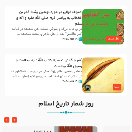
اعتراف غزالی در مورد توهین زشت عُمَر بن
الخطاب به پیامبر اکرم صلی الله علیه و آله و
سلم
غزالی عالم بزرگ و صوفی مسلك اهل سقيفه در کتاب
“سرالعالمین” بعد از نقل ماجرای بیعت متخلف ...
اهل سنت
۱۸ /۰۵/ ۱۴۰۵
عُمَر با گفتن “حسبنا كتاب اللّه ” به مخالفت با
رسول اللّه برخاست
خفاجی مصری عالم بزرگ سنی می‌نویسد : همانطور که
در احادیث معتبر آمده است، پیامبر اکرم (صلوات اللّه...
۱۸ /۰۵/ ۱۴۰۵
خلفا
روز شمار تاریخ اسلام