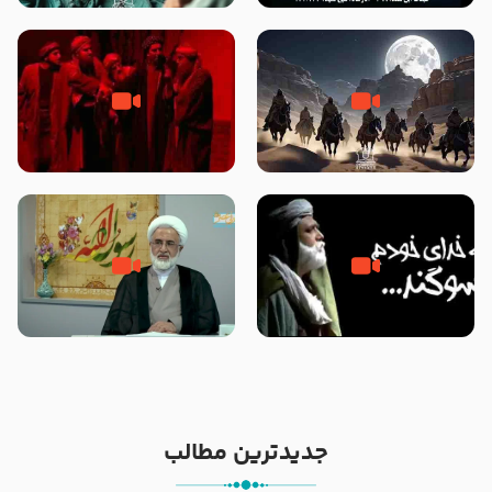
نوانمایش حرامیان در احرام – 1389
‌‌‌‌‌‌‌داستان ترور نافرجام رسول خدا
قسمتی از نوا نمایش بیرق ماندگار
صلی الله علیه و آله – شهادت
بیان توطئه های منافقین پیش از
پیامبر اکرم صلی الله علیه و آله
شهادت پیامبر اکرم صلی الله علیه
و آله
خطبه حضرت سلمان سه روز پس از
شهادت پیامبر اکرم صلی الله علیه
مادر داعش – حجت الاسلام جباری
و آله
جدیدترین مطالب