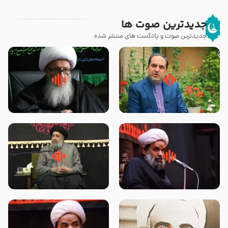
جدیدترین صوت ها
جدیدترین صوت و پادکست های منتشر شده
پیامبر صلی الله علیه وآله و سلم
زوّار اربعین امام حسین (علیه
فرمودند وای بر بچه های آخر
السلام) با این اشتیاق به زیارت
الزمان- دکتر هزار
بروند – آیت الله وحید خراسانی
روضه جانسوز پاره های جگر امام
لقب حضرت رقیه سلام الله علیها به
حسن مجتبی علیه السلام-حجت
چه معناست – حجت الاسلام علوی
الاسلام بندانی
تهرانی