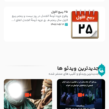
25 ربيع الاول
وقوع غزوه دُومةُ الجَندل در روز بیست و پنجم ربیع
الاول سال پنجم هـ .ق غزوه دُومةُ الجَندل اتفاق ا...
۱۸ /۰۵/ ۱۴۰۵
جدیدترین ویدئو ها
جدیدترین ویدئو و کلیپ های منتشر شده
روزهای آخر حیات پیامبر اکرم صلی
وصیتی که نوشته نشد (حدیث
الله علیه و آله – قسمتی از
قرطاس)