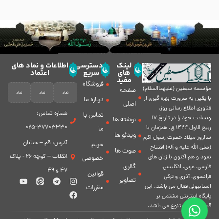
لینک
دسترسی
اطلاعات و نماد های
های
سریع
اعتماد
مفید
فروشگاه
مؤسسه سبطين (عليهماالسلام)
صفحه
با يقين به ضرورت بهره گیرى از
درباره ما
اصلی
فناورى اطلاع رسانى روز،
شماره تماس:
تماس با
وبسایت خود را در تاريخ 17
نوشته ها
37703330-025
ربيع الاول 1424 ق. همزمان با
ما
ویدئو ها
سالروز ميلاد حضرت رسول اكرم
آدرس: قم – خیابان
حریم
(صلی الله علیه و آله) افتتاح
صوت ها
انقلاب – کوچه 26 - پلاک
نمود و هم اكنون با زبان های
خصوصی
گالری
فارسی، عربى، انگلیسی،
47 و 49
قوانین
فرانسوی، آذری و ترکی
تصاویر
استانبولی فعال مى باشد. اين
مقررات
پايگاه اينترنتى مشتمل بر
قسمت هاى متنوع مى باشد.