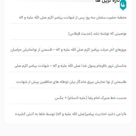
تازه ترین ها
خطبه حضرت سلمان سه روز پس از شهادت پیامبر اکرم صلی الله علیه و آله
وصیتی که نوشته نشد (حدیث قرطاس)
روزهای آخر حیات پیامبر اکرم صلی الله علیه و آله – قسمتی از نوانمایش حرامیان
در احرام – 1389
‌‌‌‌‌‌‌داستان ترور نافرجام رسول خدا صلی الله علیه و آله – شهادت پیامبر اکرم صلی
الله علیه و آله
قسمتی از نوا نمایش بیرق ماندگار بیان توطئه های منافقین پیش از شهادت
پیامبر اکرم صلی الله علیه و آله
دست خط متبرک امام رضا (علیه السلام) + عکس
آیا می دانید احادیث پیامبر(صلی الله علیه و آله) توسط خلفا به آتش کشیده
شد؟