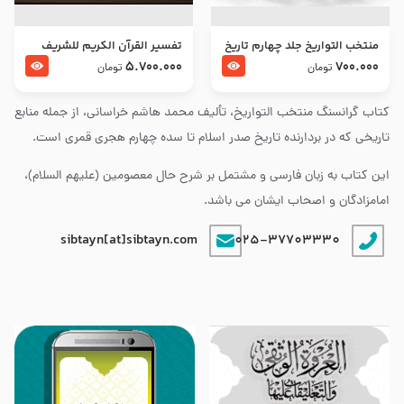
منتخب التواریخ جلد چهارم تاریخ
تفسير القرآن الكريم للشريف
امام زین العابدین و امام محمد
المرتضي قدس سرّه
5.700.000
700.000
تومان
تومان
باقر علیهما السلام
کتاب گرانسنگ منتخب التواريخ، تألیف محمد هاشم خراسانی، از جمله منابع
تاریخی که در بردارنده تاریخ صدر اسلام تا سده چهارم هجری قمری است.
این کتاب به زبان فارسی و مشتمل بر شرح حال معصومین (علیهم السلام)،
امامزادگان و اصحاب ایشان می باشد.
sibtayn[at]sibtayn.com
025-37703330