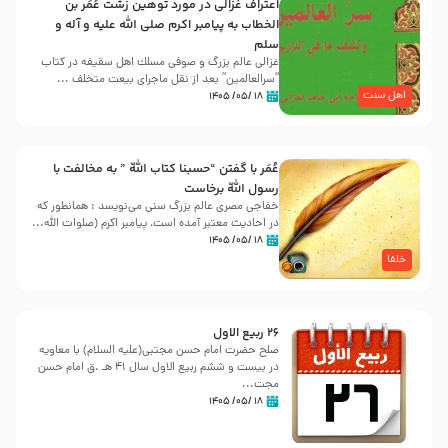
اعتراف غزالی در مورد توهین زشت عُمَر بن
الخطاب به پیامبر اکرم صلی الله علیه و آله و
سلم
غزالی عالم بزرگ و صوفی مسلك اهل سقيفه در کتاب
“سرالعالمین” بعد از نقل ماجرای بیعت متخلف ...
اهل سنت
۱۸ /۰۵/ ۱۴۰۵
عُمَر با گفتن “حسبنا كتاب اللّه ” به مخالفت با
رسول اللّه برخاست
خفاجی مصری عالم بزرگ سنی می‌نویسد : همانطور که
در احادیث معتبر آمده است، پیامبر اکرم (صلوات اللّه...
۱۸ /۰۵/ ۱۴۰۵
خلفا
26 ربيع الاول
صلح حضرت امام حسن مجتبی(علیه السلام) با معاویه
در بیست و ششم ربیع الاول سال 41 هـ .ق امام حسن
مجت...
۱۸ /۰۵/ ۱۴۰۵