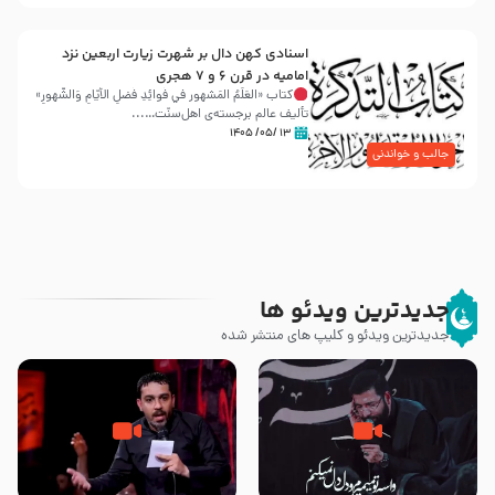
اسنادی کهن دال بر شهرت زیارت اربعین نزد
امامیه در قرن ۶ و ۷ هجری
کتاب «العَلَمُ المَشهور في فَوائِدِ فَضلِ الأيّامِ وَالشُّهورِ»
تألیف عالم برجسته‌ی اهل‌سنّت…...
۱۳ /۰۵/ ۱۴۰۵
جالب و خواندنی
جدیدترین ویدئو ها
جدیدترین ویدئو و کلیپ های منتشر شده
مصداق کربلا – حاج حسین سیب
شور ، حسینا! به‌ حق زهرا «أُنْظُرْ
سرخی
إِلَینا» – عزاداری شب هفتم ماه