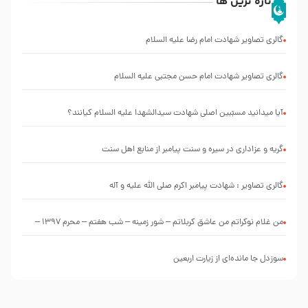
تازه ترین ها
گالری تصاویر شهادت امام رضا علیه السلام
گالری تصاویر شهادت امام حسن مجتبی علیه السلام
آیا میدانید مسبّبین اصلی شهادت سیدالشهدا علیه ‌السلام کیانند؟
گریه و عزاداری در سیره و سنت پیامبر از منابع اهل سنت
گالری تصاویر : شهادت پیامبر اکرم صلی الله علیه و آله
من غلام نوکراتم من عاشق کربلاتم – شور زمینه – شب هفتم – محرم 1397 –
کربلایی محمدحسین پویانفر
سوزدل جا مانده‌ای از زیارت اربعین