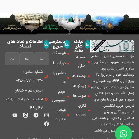
لینک
دسترسی
اطلاعات و نماد های
های
سریع
اعتماد
مفید
فروشگاه
مؤسسه سبطين (عليهماالسلام)
صفحه
با يقين به ضرورت بهره گیرى از
درباره ما
اصلی
فناورى اطلاع رسانى روز،
شماره تماس:
تماس با
وبسایت خود را در تاريخ 17
نوشته ها
37703330-025
ربيع الاول 1424 ق. همزمان با
ما
ویدئو ها
سالروز ميلاد حضرت رسول اكرم
آدرس: قم – خیابان
حریم
(صلی الله علیه و آله) افتتاح
صوت ها
انقلاب – کوچه 26 - پلاک
نمود و هم اكنون با زبان های
خصوصی
گالری
فارسی، عربى، انگلیسی،
47 و 49
قوانین
فرانسوی، آذری و ترکی
تصاویر
استانبولی فعال مى باشد. اين
مقررات
پايگاه اينترنتى مشتمل بر
قسمت هاى متنوع مى باشد.