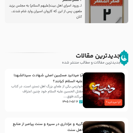
2 صفرالمظفر
1ـ ورود اسراى اهل بیت‌(علیهم السلام) به مجلس یزید
ملعون پس از این كه كاروان اسیران وارد شام شدند،
آنان
جدیدترین مقالات
جدیدترین مقالات و مطالب منتشر شده
آیا میدانید مسبّبین اصلی شهادت سیدالشهدا
علیه ‌السلام کیانند؟
خوارزمی یکی از علمای بزرگ اهل تسنن است، در کتاب
مقتل الحسین علیه ‌السلام خود چنین اعتراف
می‌کند:فوَق...
۱۶ /۰۵/ ۱۴۰۵
آیا میدانید؟
گریه و عزاداری در سیره و سنت پیامبر از منابع
اهل سنت