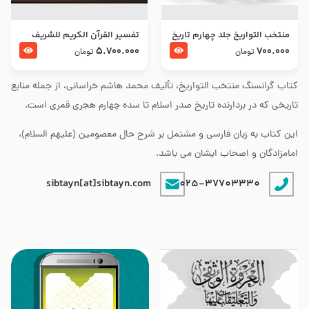
منتخب التواریخ جلد چهارم تاریخ
تفسير القرآن الكريم للشريف
امام زین العابدین و امام محمد
المرتضي قدس سرّه
5.700.000
700.000
تومان
تومان
باقر علیهما السلام
کتاب گرانسنگ منتخب التواريخ، تألیف محمد هاشم خراسانی، از جمله منابع
تاریخی که در بردارنده تاریخ صدر اسلام تا سده چهارم هجری قمری است.
این کتاب به زبان فارسی و مشتمل بر شرح حال معصومین (علیهم السلام)،
امامزادگان و اصحاب ایشان می باشد.
sibtayn[at]sibtayn.com
025-37703330