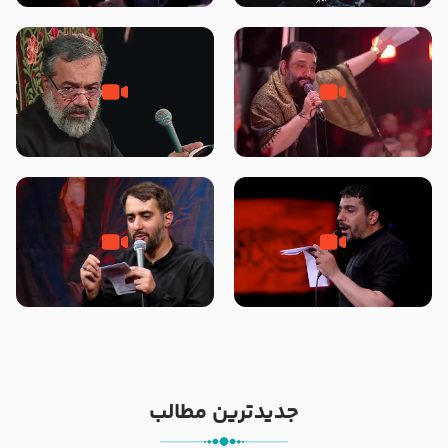
محرّم 1405
جانا جانا ابی عبدالله – کربلایی جواد
مادر منم مثل تو خمیدم – حاج
مقدم – شب هشتم محرم 1448 –
محمود کریمی – شهادت حضرت
هیئت بین الحرمین طهران
رقیه علیها السلام – تیر ۱۴۰۵
هیئت رایة العباس علیه السلام
تک ، عبّاس، صاحب دل‌هاست –
من غلام نوکراتم من عاشق کربلاتم
حاج حنیف طاهری – عزاداری شب
– شور زمینه – شب هفتم – محرم
تاسوعا 1405
1397 – کربلایی محمدحسین
پویانفر
جدیدترین مطالب