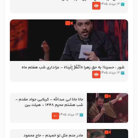
۱۲ مرداد ۱۴۰۵
شور ، حسینا! به‌ حق زهرا «أُنْظُرْ إِلَینا» – عزاداری شب هفتم ماه
محرّم 1405
۱۲ مرداد ۱۴۰۵
جانا جانا ابی عبدالله – کربلایی جواد مقدم –
شب هشتم محرم 1448 – هیئت بین
الحرمین طهران
۱۲ مرداد ۱۴۰۵
مادر منم مثل تو خمیدم – حاج محمود