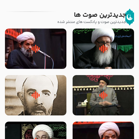
جدیدترین صوت ها
جدیدترین صوت و پادکست های منتشر شده
زوّار اربعین امام حسین (علیه
روضه جانسوز پاره های جگر امام
السلام) با این اشتیاق به زیارت
حسن مجتبی علیه السلام-حجت
بروند – آیت الله وحید خراسانی
الاسلام بندانی
لقب حضرت رقیه سلام الله علیها به
روضه‌ی مجلس یزید ملعون و
چه معناست – حجت الاسلام علوی
اسارت اهل‌بیت علیهم‌السلام –
تهرانی
مرحوم حجت‌الاسلام شیخ علی
محدث زاده