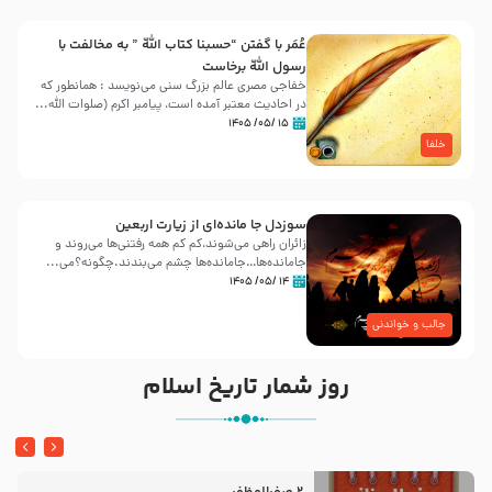
عُمَر با گفتن “حسبنا كتاب اللّه ” به مخالفت با
رسول اللّه برخاست
خفاجی مصری عالم بزرگ سنی می‌نویسد : همانطور که
در احادیث معتبر آمده است، پیامبر اکرم (صلوات اللّه...
۱۵ /۰۵/ ۱۴۰۵
خلفا
سوزدل جا مانده‌ای از زیارت اربعین
زائران راهی می‌شوند،کم‌ کم همه رفتنی‌ها می‌روند و
جامانده‌ها…جامانده‌ها چشم می‌بندند.چگونه؟می‌...
۱۴ /۰۵/ ۱۴۰۵
جالب و خواندنی
روز شمار تاریخ اسلام