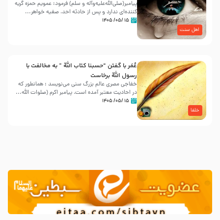
پیامبر(صلی‌الله‌علیه‌وآله و سلم) فرمود: عمویم حمزه گریه
کننده‌ای ندارد و پس از حادثه احد، صفیه خواهر...
۱۵ /۰۵/ ۱۴۰۵
اهل سنت
عُمَر با گفتن “حسبنا كتاب اللّه ” به مخالفت با
رسول اللّه برخاست
خفاجی مصری عالم بزرگ سنی می‌نویسد : همانطور که
در احادیث معتبر آمده است، پیامبر اکرم (صلوات اللّه...
۱۵ /۰۵/ ۱۴۰۵
خلفا