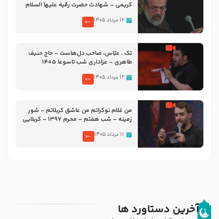
کریمی – شهادت حضرت رقیه علیها السلام
– تیر ۱۴۰۵ هیئت رایة العباس علیه السلام
۱۲ مرداد ۱۴۰۵
تک ، عبّاس، صاحب دل‌هاست – حاج حنیف
طاهری – عزاداری شب تاسوعا 1405
۱۲ مرداد ۱۴۰۵
من غلام نوکراتم من عاشق کربلاتم – شور
زمینه – شب هفتم – محرم 1397 – کربلایی
محمدحسین پویانفر
۱۱ مرداد ۱۴۰۵
آخرین دستاورد ها