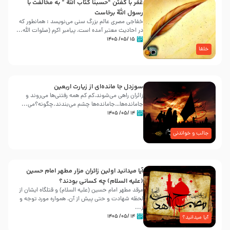
عُمَر با گفتن “حسبنا كتاب اللّه ” به مخالفت با
رسول اللّه برخاست
خفاجی مصری عالم بزرگ سنی می‌نویسد : همانطور که
در احادیث معتبر آمده است، پیامبر اکرم (صلوات اللّه...
۱۵ /۰۵/ ۱۴۰۵
خلفا
سوزدل جا مانده‌ای از زیارت اربعین
زائران راهی می‌شوند،کم‌ کم همه رفتنی‌ها می‌روند و
جامانده‌ها…جامانده‌ها چشم می‌بندند.چگونه؟می‌...
۱۴ /۰۵/ ۱۴۰۵
جالب و خواندنی
آیا میدانید اولین زائران مزار مطهر امام حسین
(علیه السلام) چه کسانی بودند؟
مرقد مطهر امام حسین (علیه السلام) و قتلگاه ایشان از
لحظه شهادت و حتی پیش از آن، همواره مورد توجه و
ز...
۱۴ /۰۵/ ۱۴۰۵
آیا میدانید؟