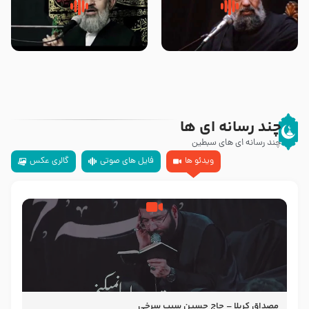
سلام جوانی که امام حسین علیه
زیارتی که اسباب رزق زیاد و عمر
السلام خودش جوابش را دادند
طولانی است حجت السلام حسین
-حجت الاسلام بندانی
یوسفی
چند رسانه ای ها
چند رسانه ای های سبطین
ویدئو ها
فایل های صوتی
گالری عکس
مصداق کربلا – حاج حسین سیب سرخی