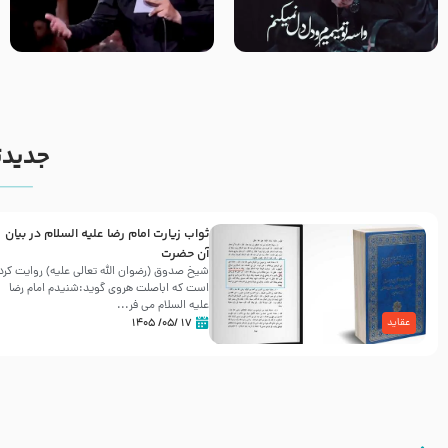
مصداق کربلا – حاج حسین سیب
شور ، حسینا! به‌ حق زهرا «أُنْظُرْ
سرخی
إِلَینا» – عزاداری شب هفتم ماه
محرّم 1405
جدیدت
ثواب زیارت امام رضا علیه السلام در بیان
آن حضرت
شیخ صدوق (رضوان الله تعالی علیه) روایت کرد
است که اباصلت هروی گوید:شنیدم امام رضا
علیه السلام می فر...
۱۷ /۰۵/ ۱۴۰۵
عقاید