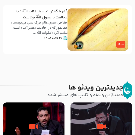
عُمَر با گفتن “حسبنا كتاب اللّه ” به
مخالفت با رسول اللّه برخاست
خفاجی مصری عالم بزرگ سنی می‌نویسد :
همانطور که در احادیث معتبر آمده است،
پیامبر اکرم (صلوات اللّه...
۱۷ /۰۵/ ۱۴۰۵
خلفا
جدیدترین ویدئو ها
جدیدترین ویدئو و کلیپ های منتشر شده