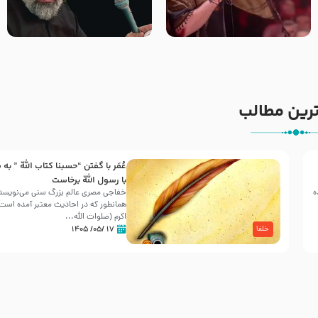
جانا جانا ابی عبدالله – کربلایی
مادر منم مثل تو خمیدم – حاج
جواد مقدم – شب هشتم محرم
محمود کریمی – شهادت حضرت
1448 – هیئت بین الحرمین طهران
رقیه علیها السلام – تیر ۱۴۰۵
هیئت رایة العباس علیه السلام
رین مطالب
عُمَر با گفتن “حسبنا كتاب اللّه ” به
30 صفر المظفر
با رسول اللّه برخاست
ه
خفاجی مصری عالم بزرگ سنی می‌نویسد 
همانطور که در احادیث معتبر آمده است، 
شهادت حضرت علی بن موسی الرضا (علیه السلام) در رو
اکرم (صلوات اللّه...
آخـر صفر سـال 203 هـ .ق. هشـتمین اختر تابناک امامت
۱۷ /۰۵/ ۱۴۰۵
خلفا