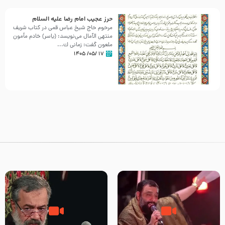
حرز عجیب امام رضا علیه السلام
مرحوم حاج شیخ عباس قمی در کتاب شریف
منتهی الآمال می‌نویسد: (ياسر) خادم مأمون
ملعون گفت: زمانى ك...
۱۷ /۰۵/ ۱۴۰۵