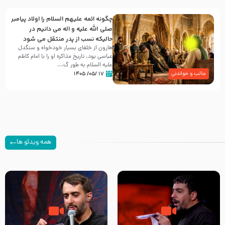
چگونه ائمه علیهم السلام را اولاد پیامبر
صلی الله علیه و اله می دانیم در
حالیکه نسب از پدر منتقل می شود
هارون از خلفای بسیار خودخواه و سنگدل
عباسی بود. تاریخ مذاکره او را با امام کاظم
علیه السلام به طور گ...
۱۷ /۰۵/ ۱۴۰۵
جالب و خواندنی
همه ویدئو ها