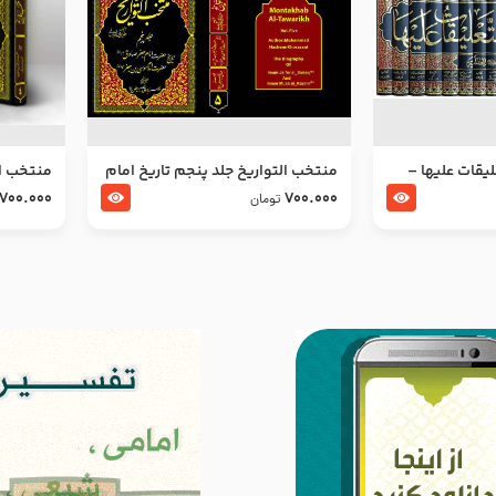
ليقات عليها –
منتخب التواریخ جلد پنجم تاریخ امام
منتخب ال
جعفر صادق و امام موسی بن جعفر
زین العا
700.000
700.000
تومان
علیهما السلام
علیهما ا