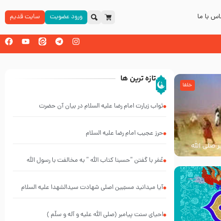
س با ما
ورود عضویت
سایت قدیم
تازه ترین ها
خلفا
ثواب زیارت امام رضا علیه السلام در بیان آن حضرت
حرز عجیب امام رضا علیه السلام
ر صلی الله
عُمَر با گفتن “حسبنا كتاب اللّه ” به مخالفت با رسول اللّه
برخاست
آیا میدانید مسبّبین اصلی شهادت سیدالشهدا علیه ‌السلام
کیانند؟
احیای سنت پیامبر (صلی الله علیه و آله و سلّم )