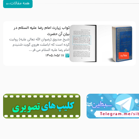
همه مقالات
ثواب زیارت امام رضا علیه السلام در
بیان آن حضرت
شیخ صدوق (رضوان الله تعالی علیه) روایت
کرده است که اباصلت هروی گوید:شنیدم
امام رضا علیه السلام می فر...
۱۷ /۰۵/ ۱۴۰۵
عقاید