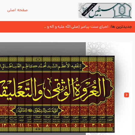
صفحه اصلی
م
جدیدترین ها:
احیای سنت پیامبر (صلی الله علیه و آله و سلّم )
ثواب زیارت امام رضا علیه السلام در بیان آن حضرت
عُمَر با گفتن “حسبنا كتاب اللّه ” به مخالفت با رسول اللّه برخاست