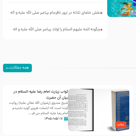
 و سلّم )
نقش خلفای ثلاثه در ترور نافرجام پیامبر صلی الله علیه و آله
و سلم
چگونه ائمه علیهم السلام را اولاد پیامبر صلی الله علیه و اله
می دانیم در حالیکه نسب از پدر منتقل می شود
همه مقالات
ثواب زیارت امام رضا علیه السلام در
بیان آن حضرت
شیخ صدوق (رضوان الله تعالی علیه) روایت
کرده است که اباصلت هروی گوید:شنیدم
امام رضا علیه السلام می فر...
۱۷ /۰۵/ ۱۴۰۵
عقاید