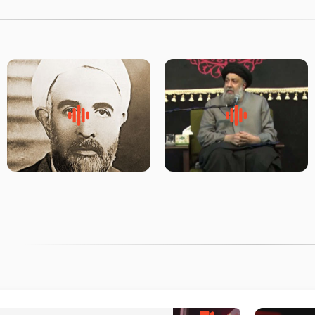
لقب حضرت رقیه سلام الله علیها
روضه‌ی مجلس یزید ملعون و
به چه معناست – حجت الاسلام
اسارت اهل‌بیت علیهم‌السلام –
علوی تهرانی
مرحوم حجت‌الاسلام شیخ علی
محدث زاده