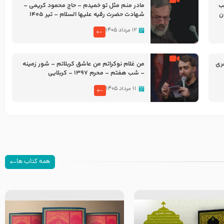
شب
مادر منم مثل تو خمیدم – حاج محمود کریمی –
شهادت حضرت رقیه علیها السلام – تیر ۱۴۰۵
هیئت رایة العباس علیه السلام
۱۲ مرداد ۱۴۰۵
ری
من غلام نوکراتم من عاشق کربلاتم – شور زمینه
– شب هفتم – محرم 1397 – کربلایی
محمدحسین پویانفر
۱۱ مرداد ۱۴۰۵
همه کتاب ها