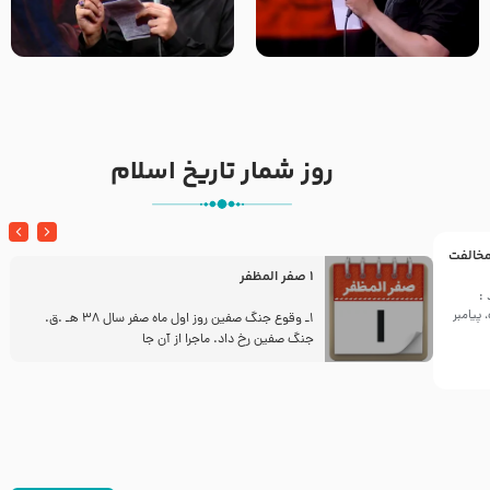
تک ، عبّاس، صاحب دل‌هاست –
من غلام نوکراتم من عاشق
حاج حنیف طاهری – عزاداری شب
کربلاتم – شور زمینه – شب هفتم
تاسوعا 1405
– محرم 1397 – کربلایی
محمدحسین پویانفر
روز شمار تاریخ اسلام
 مخالفت
1 صفر المظفر
:
پیامبر
ز
1ـ وقوع جنگ صفین روز اول ماه صفر سال 38 هـ .ق.
جنگ صفین رخ داد. ماجرا از آن جا