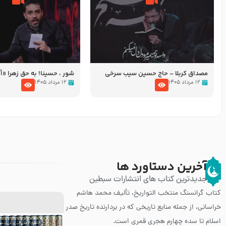
مصداق کربلا – حاج حسین سیب سرخی
شور ، حسینا! به‌ حق زهرا «أُنْظُ
عزاداری شب هفتم ماه محرّم 05
۱۲ مرداد ۱۴۰۵
۱۲ مرداد ۱۴۰۵
آخرین دستاورد ها
جدیدترین کتاب های انتشارات سبطین
کتاب گرانسنگ منتخب التواريخ، تألیف محمد هاشم
خراسانی، از جمله منابع تاریخی که در بردارنده تاریخ صدر
اسلام تا سده چهارم هجری قمری است.