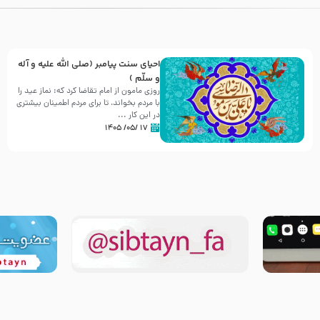
احیای سنت پیامبر (صلی الله علیه و آله
و سلّم )
روزی مامون از امام تقاضا کرد که: نماز عید را
با مردم بخواند، تا برای مردم اطمینان بیشتری
در این کار ...
۱۷ /۰۵/ ۱۴۰۵