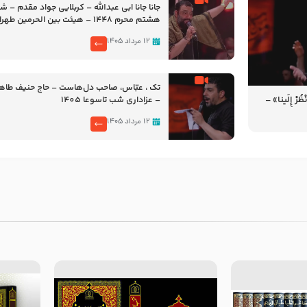
جانا جانا ابی عبدالله – کربلایی جواد مقدم – 
هشتم محرم 1448 – هیئت بین الحرمین طهران
۱۲ مرداد ۱۴۰۵
تک ، عبّاس، صاحب دل‌هاست – حاج حنیف طاه
رْ إِلَینا» –
– عزاداری شب تاسوعا 1405
14
۱۲ مرداد ۱۴۰۵