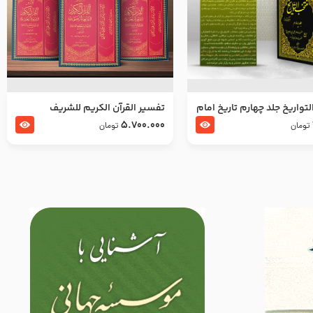
تواریخ جلد چهارم تاریخ امام
تفسير القرآن الكريم للشريف
بدین و امام محمد باقر
المرتضي قدس سرّه
5.700.000
تومان
تومان
لسلام