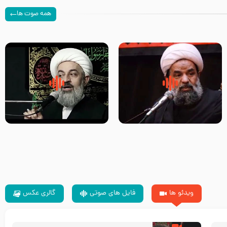
همه صوت ها
سلام جوانی که امام حسین علیه
زیارتی که اسباب رزق زیاد و عمر
السلام خودش جوابش را دادند
طولانی است حجت السلام حسین
-حجت الاسلام بندانی
یوسفی
ویدئو ها
فایل های صوتی
گالری عکس