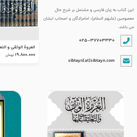
این کتاب به زبان فارسی و مشتمل بر شرح حال
معصومین (علیهم السلام)، امامزادگان و اصحاب ایشان
می باشد.
025-37703330
العروة الوثقى و التع
طرح جدید
19.800.000
تومان
sibtayn[at]sibtayn.com