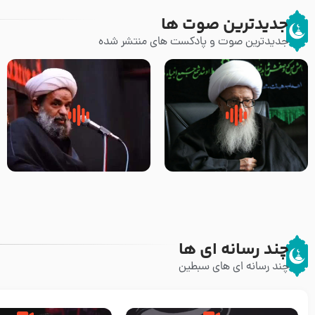
جدیدترین صوت ها
جدیدترین صوت و پادکست های منتشر شده
زوّار اربعین امام حسین (علیه
روضه جانسوز پاره های جگر امام
السلام) با این اشتیاق به زیارت
حسن مجتبی علیه السلام-حجت
بروند – آیت الله وحید خراسانی
الاسلام بندانی
چند رسانه ای ها
چند رسانه ای های سبطین