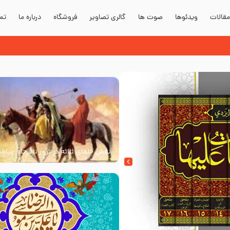
قالات
ویدئوها
صوت ها
گالری تصاویر
فروشگاه
درباره ما
تما
نقش خلفای ثلاثه در ترور نافرجام پیامب
علیه و آله و سلم