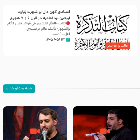
اسنادی کهن دال بر شهرت زیارت
اربعین نزد امامیه در قرن ۶ و ۷ هجری
کتاب «العَلَمُ المَشهور في فَوائِدِ فَضلِ الأيّامِ
وَالشُّهورِ» تألیف عالم برجسته‌ی
اهل‌سنّت…...
۱۳ /۰۵/ ۱۴۰۵
جالب و خواندنی
همه ویدئو ها