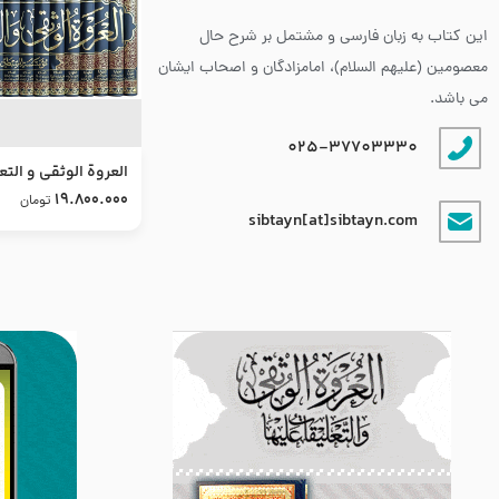
این کتاب به زبان فارسی و مشتمل بر شرح حال
معصومین (علیهم السلام)، امامزادگان و اصحاب ایشان
می باشد.
025-37703330
العروة الوثقى و التع
طرح جدید
19.800.000
تومان
sibtayn[at]sibtayn.com