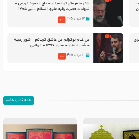
شب
مادر منم مثل تو خمیدم – حاج محمود کریمی –
شهادت حضرت رقیه علیها السلام – تیر ۱۴۰۵
هیئت رایة العباس علیه السلام
۱۲ مرداد ۱۴۰۵
ری
من غلام نوکراتم من عاشق کربلاتم – شور زمینه
– شب هفتم – محرم 1397 – کربلایی
محمدحسین پویانفر
۱۱ مرداد ۱۴۰۵
همه کتاب ها