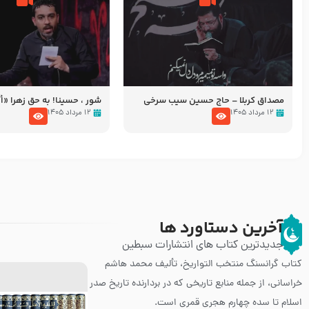
مصداق کربلا – حاج حسین سیب سرخی
شور ، حسینا! به‌ حق زهرا «أُنْظُ
عزاداری شب هفتم ماه محرّم 05
۱۲ مرداد ۱۴۰۵
۱۲ مرداد ۱۴۰۵
آخرین دستاورد ها
جدیدترین کتاب های انتشارات سبطین
کتاب گرانسنگ منتخب التواريخ، تألیف محمد هاشم
خراسانی، از جمله منابع تاریخی که در بردارنده تاریخ صدر
اسلام تا سده چهارم هجری قمری است.