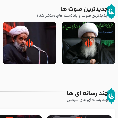
جدیدترین صوت ها
جدیدترین صوت و پادکست های منتشر شده
زوّار اربعین امام حسین (علیه
روضه جانسوز پاره های جگر امام
السلام) با این اشتیاق به زیارت
حسن مجتبی علیه السلام-حجت
بروند – آیت الله وحید خراسانی
الاسلام بندانی
چند رسانه ای ها
چند رسانه ای های سبطین