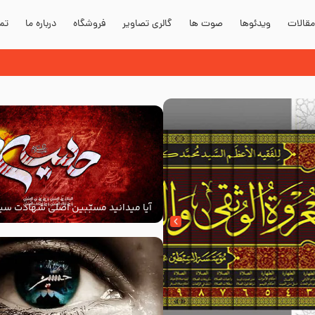
قالات
ویدئوها
صوت ها
گالری تصاویر
فروشگاه
درباره ما
تما
آیا میدانید مسبّبین اصلی شهادت سید
‌السلام کیانند؟