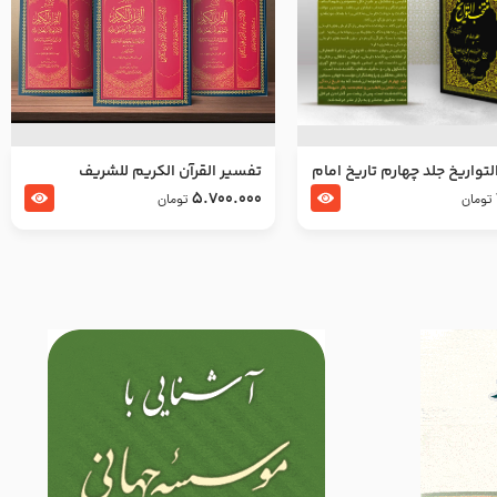
تواریخ جلد چهارم تاریخ امام
تفسير القرآن الكريم للشريف
بدین و امام محمد باقر
المرتضي قدس سرّه
5.700.000
تومان
تومان
لسلام