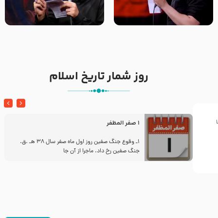
تک ، عبّاس، صاحب دل‌هاست –
من غلام نوکراتم من عاشق
حاج حنیف طاهری – عزاداری شب
کربلاتم – شور زمینه – شب هفتم
تاسوعا 1405
– محرم 1397 – کربلایی
محمدحسین پویانفر
روز شمار تاریخ اسلام
1 صفر المظفر
ز
1ـ وقوع جنگ صفین روز اول ماه صفر سال 38 هـ .ق.
جنگ صفین رخ داد. ماجرا از آن جا