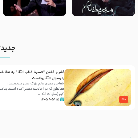
مصداق کربلا – حاج حسین سیب
شور ، حسینا! به‌ حق زهرا «أُنْظُرْ
سرخی
إِلَینا» – عزاداری شب هفتم ماه
محرّم 1405
جدیدت
عُمَر با گفتن “حسبنا كتاب اللّه ” به مخالف
با رسول اللّه برخاست
خفاجی مصری عالم بزرگ سنی می‌نویسد :
همانطور که در احادیث معتبر آمده است، پیامبر
اکرم (صلوات اللّه...
۱۵ /۰۵/ ۱۴۰۵
خلفا