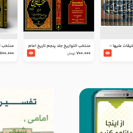
ليقات عليها –
منتخب التواریخ جلد پنجم تاریخ امام
منتخب ال
جعفر صادق و امام موسی بن جعفر
زین العا
700.000
700.000
تومان
علیهما السلام
علیهما ا