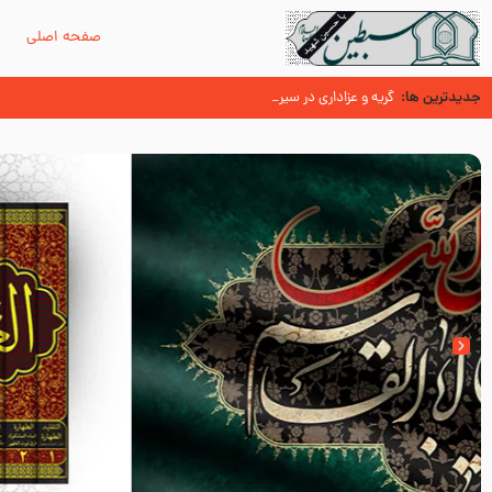
صفحه اصلی
م
جدیدترین ها:
سوزدل جا مانده‌ای از زیارت اربعین
گریه و عزاداری در سیره و سنت پیامبر از منابع اهل سنت
عُمَر با گفتن “حسبنا كتاب اللّه ” به مخالفت با رسول اللّه برخاست