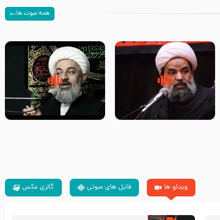
همه صوت ها
سلام جوانی که امام حسین علیه
زیارتی که اسباب رزق زیاد و عمر
السلام خودش جوابش را دادند
طولانی است حجت السلام حسین
-حجت الاسلام بندانی
یوسفی
ویدئو ها
فایل های صوتی
گالری عکس