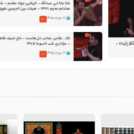
جانا جانا ابی عبدالله – کربلایی جواد مقدم – 
هشتم محرم 1448 – هیئت بین الحرمین طهران
۱۲ مرداد ۱۴۰۵
تک ، عبّاس، صاحب دل‌هاست – حاج حنیف طاه
رْ إِلَینا» –
– عزاداری شب تاسوعا 1405
14
۱۲ مرداد ۱۴۰۵