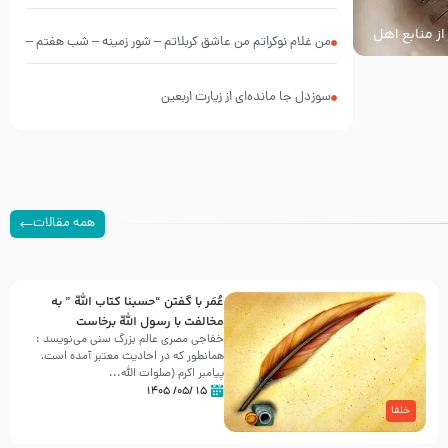
از منابع اهل
من غلام نوکراتم من عاشق کربلاتم – شور زمینه – شب هفتم –
محرم 1397 – کربلایی محمدحسین پویانفر
سوزدل جا مانده‌ای از زیارت اربعین
همه مقالات
عُمَر با گفتن “حسبنا كتاب اللّه ” به
مخالفت با رسول اللّه برخاست
خفاجی مصری عالم بزرگ سنی می‌نویسد :
همانطور که در احادیث معتبر آمده است،
پیامبر اکرم (صلوات اللّه...
۱۵ /۰۵/ ۱۴۰۵
خلفا