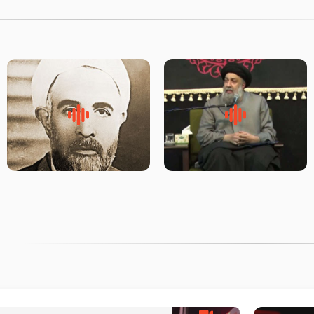
لقب حضرت رقیه سلام الله علیها
روضه‌ی مجلس یزید ملعون و
به چه معناست – حجت الاسلام
اسارت اهل‌بیت علیهم‌السلام –
علوی تهرانی
مرحوم حجت‌الاسلام شیخ علی
محدث زاده