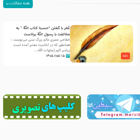
همه مقالات
عُمَر با گفتن “حسبنا كتاب اللّه ” به
مخالفت با رسول اللّه برخاست
خفاجی مصری عالم بزرگ سنی می‌نویسد :
همانطور که در احادیث معتبر آمده است،
پیامبر اکرم (صلوات اللّه...
۱۵ /۰۵/ ۱۴۰۵
خلفا