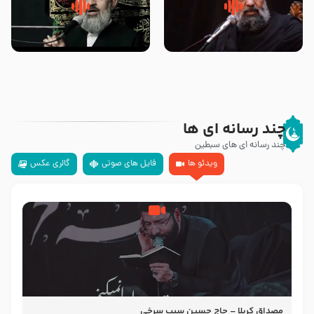
سلام جوانی که امام حسین علیه
زیارتی که اسباب رزق زیاد و عمر
السلام خودش جوابش را دادند
طولانی است حجت السلام حسین
-حجت الاسلام بندانی
یوسفی
چند رسانه ای ها
چند رسانه ای های سبطین
ویدئو ها
فایل های صوتی
گالری عکس
مصداق کربلا – حاج حسین سیب سرخی