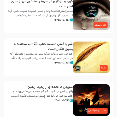
گریه و عزاداری در سیره و سنت پیامبر از منابع
اهل سنت
پیامبر(صلی‌الله‌علیه‌وآله و سلم) فرمود: عمویم حمزه گریه
کننده‌ای ندارد و پس از حادثه احد، صفیه خواهر...
۱۵ /۰۵/ ۱۴۰۵
اهل سنت
عُمَر با گفتن “حسبنا كتاب اللّه ” به مخالفت با
رسول اللّه برخاست
خفاجی مصری عالم بزرگ سنی می‌نویسد : همانطور که
در احادیث معتبر آمده است، پیامبر اکرم (صلوات اللّه...
۱۵ /۰۵/ ۱۴۰۵
خلفا
سوزدل جا مانده‌ای از زیارت اربعین
زائران راهی می‌شوند،کم‌ کم همه رفتنی‌ها می‌روند و
جامانده‌ها…جامانده‌ها چشم می‌بندند.چگونه؟می‌...
۱۴ /۰۵/ ۱۴۰۵
جالب و خواندنی