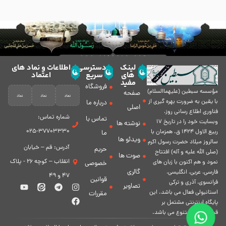
لینک
دسترسی
اطلاعات و نماد های
های
سریع
اعتماد
مفید
فروشگاه
مؤسسه سبطين (عليهماالسلام)
صفحه
با يقين به ضرورت بهره گیرى از
درباره ما
اصلی
فناورى اطلاع رسانى روز،
شماره تماس:
تماس با
وبسایت خود را در تاريخ 17
نوشته ها
37703330-025
ربيع الاول 1424 ق. همزمان با
ما
ویدئو ها
سالروز ميلاد حضرت رسول اكرم
آدرس: قم – خیابان
حریم
(صلی الله علیه و آله) افتتاح
صوت ها
انقلاب – کوچه 26 - پلاک
نمود و هم اكنون با زبان های
خصوصی
گالری
فارسی، عربى، انگلیسی،
47 و 49
قوانین
فرانسوی، آذری و ترکی
تصاویر
استانبولی فعال مى باشد. اين
مقررات
پايگاه اينترنتى مشتمل بر
قسمت هاى متنوع مى باشد.