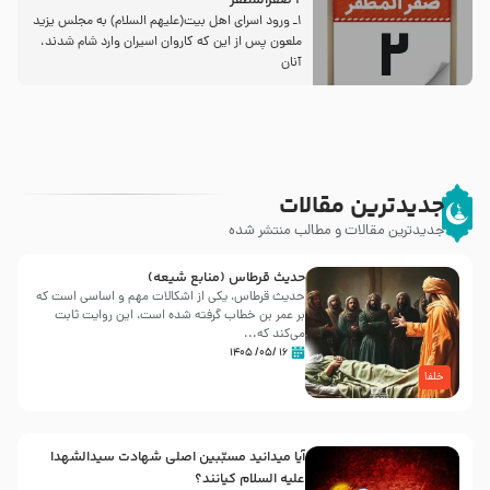
2 صفرالمظفر
1ـ ورود اسراى اهل بیت‌(علیهم السلام) به مجلس یزید
ملعون پس از این كه كاروان اسیران وارد شام شدند،
آنان
جدیدترین مقالات
جدیدترین مقالات و مطالب منتشر شده
حدیث قرطاس (منابع شیعه)
حدیث قرطاس، یکی از اشکالات مهم و اساسی است که
بر عمر بن خطاب گرفته شده است، این روایت ثابت
می‌کند که...
۱۶ /۰۵/ ۱۴۰۵
خلفا
آیا میدانید مسبّبین اصلی شهادت سیدالشهدا
علیه ‌السلام کیانند؟