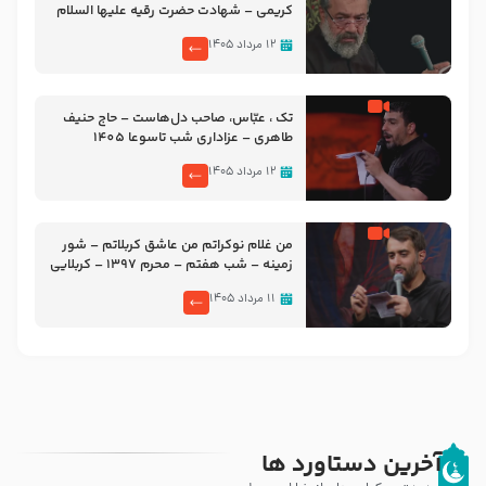
کریمی – شهادت حضرت رقیه علیها السلام
– تیر ۱۴۰۵ هیئت رایة العباس علیه السلام
۱۲ مرداد ۱۴۰۵
تک ، عبّاس، صاحب دل‌هاست – حاج حنیف
طاهری – عزاداری شب تاسوعا 1405
۱۲ مرداد ۱۴۰۵
من غلام نوکراتم من عاشق کربلاتم – شور
زمینه – شب هفتم – محرم 1397 – کربلایی
محمدحسین پویانفر
۱۱ مرداد ۱۴۰۵
آخرین دستاورد ها