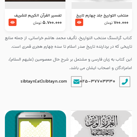
منتخب التواریخ جلد چهارم تاریخ
تفسير القرآن الكريم للشريف
امام زین العابدین و امام محمد
المرتضي قدس سرّه
5.700.000
700.000
تومان
تومان
باقر علیهما السلام
کتاب گرانسنگ منتخب التواريخ، تألیف محمد هاشم خراسانی، از جمله منابع
تاریخی که در بردارنده تاریخ صدر اسلام تا سده چهارم هجری قمری است.
این کتاب به زبان فارسی و مشتمل بر شرح حال معصومین (علیهم السلام)،
امامزادگان و اصحاب ایشان می باشد.
sibtayn[at]sibtayn.com
025-37703330