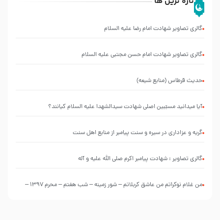
تازه ترین ها
گالری تصاویر شهادت امام رضا علیه السلام
گالری تصاویر شهادت امام حسن مجتبی علیه السلام
حدیث قرطاس (منابع شیعه)
آیا میدانید مسبّبین اصلی شهادت سیدالشهدا علیه ‌السلام کیانند؟
گریه و عزاداری در سیره و سنت پیامبر از منابع اهل سنت
گالری تصاویر : شهادت پیامبر اکرم صلی الله علیه و آله
من غلام نوکراتم من عاشق کربلاتم – شور زمینه – شب هفتم – محرم 1397 –
کربلایی محمدحسین پویانفر