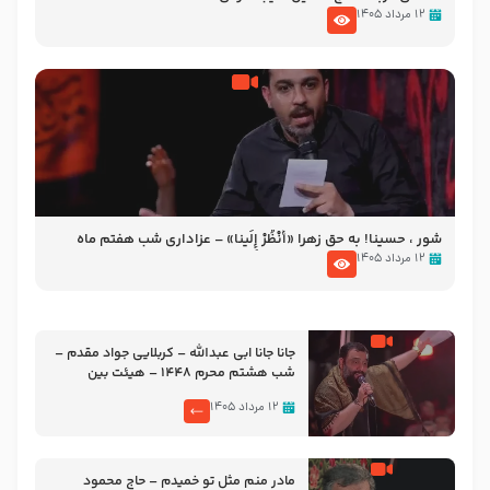
۱۲ مرداد ۱۴۰۵
شور ، حسینا! به‌ حق زهرا «أُنْظُرْ إِلَینا» – عزاداری شب هفتم ماه
محرّم 1405
۱۲ مرداد ۱۴۰۵
جانا جانا ابی عبدالله – کربلایی جواد مقدم –
شب هشتم محرم 1448 – هیئت بین
الحرمین طهران
۱۲ مرداد ۱۴۰۵
مادر منم مثل تو خمیدم – حاج محمود