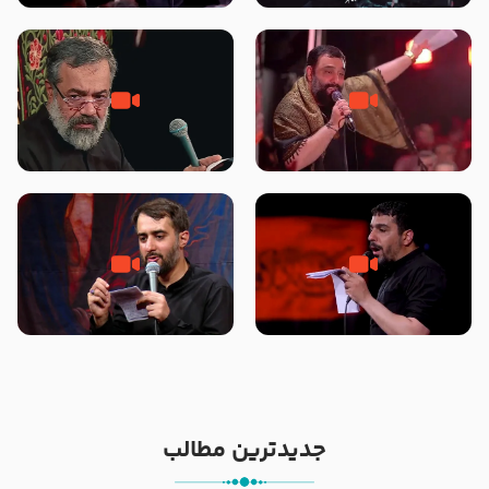
محرّم 1405
جانا جانا ابی عبدالله – کربلایی جواد
مادر منم مثل تو خمیدم – حاج
مقدم – شب هشتم محرم 1448 –
محمود کریمی – شهادت حضرت
هیئت بین الحرمین طهران
رقیه علیها السلام – تیر ۱۴۰۵
هیئت رایة العباس علیه السلام
تک ، عبّاس، صاحب دل‌هاست –
من غلام نوکراتم من عاشق کربلاتم
حاج حنیف طاهری – عزاداری شب
– شور زمینه – شب هفتم – محرم
تاسوعا 1405
1397 – کربلایی محمدحسین
پویانفر
جدیدترین مطالب