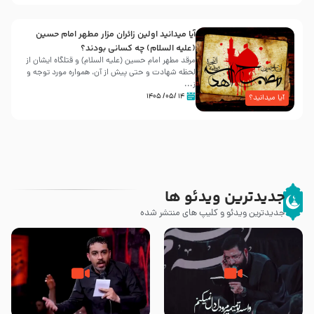
آیا میدانید اولین زائران مزار مطهر امام حسین
(علیه السلام) چه کسانی بودند؟
مرقد مطهر امام حسین (علیه السلام) و قتلگاه ایشان از
لحظه شهادت و حتی پیش از آن، همواره مورد توجه و
ز...
۱۴ /۰۵/ ۱۴۰۵
آیا میدانید؟
جدیدترین ویدئو ها
جدیدترین ویدئو و کلیپ های منتشر شده
مصداق کربلا – حاج حسین سیب
شور ، حسینا! به‌ حق زهرا «أُنْظُرْ
سرخی
إِلَینا» – عزاداری شب هفتم ماه