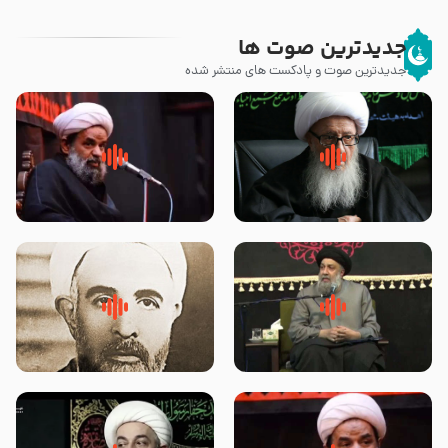
جدیدترین صوت ها
جدیدترین صوت و پادکست های منتشر شده
زوّار اربعین امام حسین (علیه
روضه جانسوز پاره های جگر امام
السلام) با این اشتیاق به زیارت
حسن مجتبی علیه السلام-حجت
بروند – آیت الله وحید خراسانی
الاسلام بندانی
لقب حضرت رقیه سلام الله علیها به
روضه‌ی مجلس یزید ملعون و
چه معناست – حجت الاسلام علوی
اسارت اهل‌بیت علیهم‌السلام –
تهرانی
مرحوم حجت‌الاسلام شیخ علی
محدث زاده