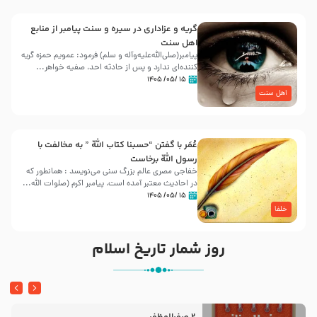
گریه و عزاداری در سیره و سنت پیامبر از منابع
اهل سنت
پیامبر(صلی‌الله‌علیه‌وآله و سلم) فرمود: عمویم حمزه گریه
کننده‌ای ندارد و پس از حادثه احد، صفیه خواهر...
۱۵ /۰۵/ ۱۴۰۵
اهل سنت
عُمَر با گفتن “حسبنا كتاب اللّه ” به مخالفت با
رسول اللّه برخاست
خفاجی مصری عالم بزرگ سنی می‌نویسد : همانطور که
در احادیث معتبر آمده است، پیامبر اکرم (صلوات اللّه...
۱۵ /۰۵/ ۱۴۰۵
خلفا
روز شمار تاریخ اسلام