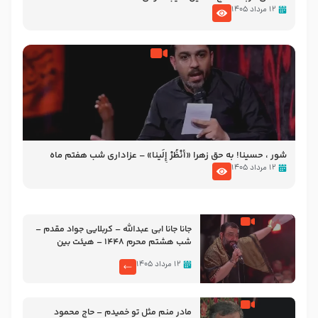
۱۲ مرداد ۱۴۰۵
شور ، حسینا! به‌ حق زهرا «أُنْظُرْ إِلَینا» – عزاداری شب هفتم ماه
محرّم 1405
۱۲ مرداد ۱۴۰۵
جانا جانا ابی عبدالله – کربلایی جواد مقدم –
شب هشتم محرم 1448 – هیئت بین
الحرمین طهران
۱۲ مرداد ۱۴۰۵
مادر منم مثل تو خمیدم – حاج محمود