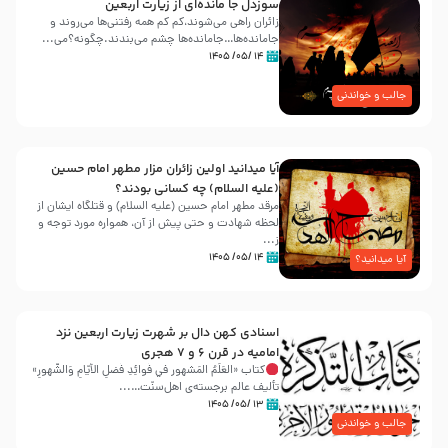
سوزدل جا مانده‌ای از زیارت اربعین
زائران راهی می‌شوند،کم‌ کم همه رفتنی‌ها می‌روند و
جامانده‌ها…جامانده‌ها چشم می‌بندند.چگونه؟می‌...
۱۴ /۰۵/ ۱۴۰۵
جالب و خواندنی
آیا میدانید اولین زائران مزار مطهر امام حسین
(علیه السلام) چه کسانی بودند؟
مرقد مطهر امام حسین (علیه السلام) و قتلگاه ایشان از
لحظه شهادت و حتی پیش از آن، همواره مورد توجه و
ز...
۱۴ /۰۵/ ۱۴۰۵
آیا میدانید؟
اسنادی کهن دال بر شهرت زیارت اربعین نزد
امامیه در قرن ۶ و ۷ هجری
کتاب «العَلَمُ المَشهور في فَوائِدِ فَضلِ الأيّامِ وَالشُّهورِ»
تألیف عالم برجسته‌ی اهل‌سنّت…...
۱۳ /۰۵/ ۱۴۰۵
جالب و خواندنی