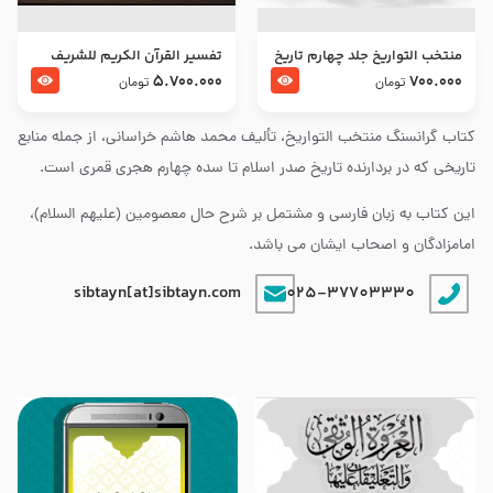
منتخب التواریخ جلد چهارم تاریخ
تفسير القرآن الكريم للشريف
امام زین العابدین و امام محمد
المرتضي قدس سرّه
5.700.000
700.000
تومان
تومان
باقر علیهما السلام
کتاب گرانسنگ منتخب التواريخ، تألیف محمد هاشم خراسانی، از جمله منابع
تاریخی که در بردارنده تاریخ صدر اسلام تا سده چهارم هجری قمری است.
این کتاب به زبان فارسی و مشتمل بر شرح حال معصومین (علیهم السلام)،
امامزادگان و اصحاب ایشان می باشد.
sibtayn[at]sibtayn.com
025-37703330