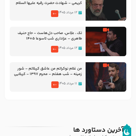
کریمی – شهادت حضرت رقیه علیها السلام
– تیر ۱۴۰۵ هیئت رایة العباس علیه السلام
۱۲ مرداد ۱۴۰۵
تک ، عبّاس، صاحب دل‌هاست – حاج حنیف
طاهری – عزاداری شب تاسوعا 1405
۱۲ مرداد ۱۴۰۵
من غلام نوکراتم من عاشق کربلاتم – شور
زمینه – شب هفتم – محرم 1397 – کربلایی
محمدحسین پویانفر
۱۱ مرداد ۱۴۰۵
آخرین دستاورد ها