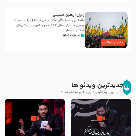
زائران اربعین حسینی
عاشقان و شیفتگان مکتب اهل بیت(ع) به مناسبت
اربعین حسینی سال ۱۴۴۲هجری قمری از استان‌های
المثنی، میسان...
۱۳ /۰۵/ ۱۴۰۵
جالب و خواندنی
جدیدترین ویدئو ها
جدیدترین ویدئو و کلیپ های منتشر شده
مصداق کربلا – حاج حسین سیب
شور ، حسینا! به‌ حق زهرا «أُنْظُرْ
سرخی
إِلَینا» – عزاداری شب هفتم ماه