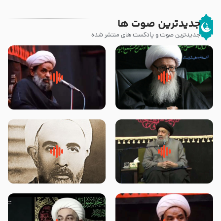
جدیدترین صوت ها
جدیدترین صوت و پادکست های منتشر شده
زوّار اربعین امام حسین (علیه
روضه جانسوز پاره های جگر امام
السلام) با این اشتیاق به زیارت
حسن مجتبی علیه السلام-حجت
بروند – آیت الله وحید خراسانی
الاسلام بندانی
لقب حضرت رقیه سلام الله علیها به
روضه‌ی مجلس یزید ملعون و
چه معناست – حجت الاسلام علوی
اسارت اهل‌بیت علیهم‌السلام –
تهرانی
مرحوم حجت‌الاسلام شیخ علی
محدث زاده