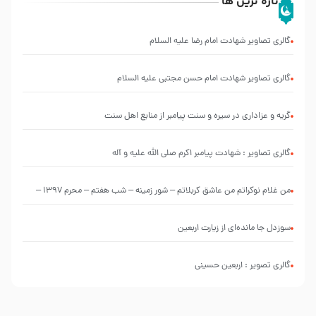
تازه ترین ها
گالری تصاویر شهادت امام رضا علیه السلام
گالری تصاویر شهادت امام حسن مجتبی علیه السلام
گریه و عزاداری در سیره و سنت پیامبر از منابع اهل سنت
گالری تصاویر : شهادت پیامبر اکرم صلی الله علیه و آله
من غلام نوکراتم من عاشق کربلاتم – شور زمینه – شب هفتم – محرم 1397 –
کربلایی محمدحسین پویانفر
سوزدل جا مانده‌ای از زیارت اربعین
گالری تصویر : اربعین حسینی