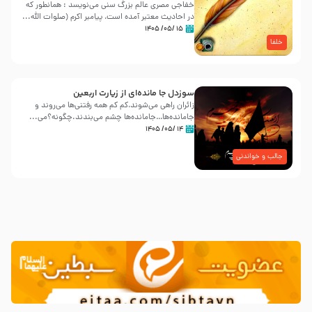
خفاجی مصری عالم بزرگ سنی می‌نویسد : همانطور که
در احادیث معتبر آمده است، پیامبر اکرم (صلوات اللّه...
۱۵ /۰۵/ ۱۴۰۵
خلفا
سوزدل جا مانده‌ای از زیارت اربعین
زائران راهی می‌شوند،کم‌ کم همه رفتنی‌ها می‌روند و
جامانده‌ها…جامانده‌ها چشم می‌بندند.چگونه؟می‌...
۱۴ /۰۵/ ۱۴۰۵
جالب و خواندنی