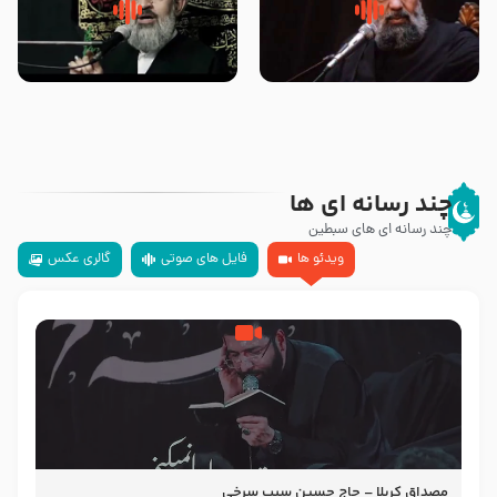
سلام جوانی که امام حسین علیه
زیارتی که اسباب رزق زیاد و عمر
السلام خودش جوابش را دادند
طولانی است حجت السلام حسین
-حجت الاسلام بندانی
یوسفی
چند رسانه ای ها
چند رسانه ای های سبطین
ویدئو ها
فایل های صوتی
گالری عکس
مصداق کربلا – حاج حسین سیب سرخی