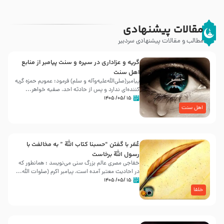
مقالات پیشنهادی
مطالب و مقالات پیشنهادی سردبیر
گریه و عزاداری در سیره و سنت پیامبر از منابع
اهل سنت
پیامبر(صلی‌الله‌علیه‌وآله و سلم) فرمود: عمویم حمزه گریه
کننده‌ای ندارد و پس از حادثه احد، صفیه خواهر...
۱۵ /۰۵/ ۱۴۰۵
اهل سنت
عُمَر با گفتن “حسبنا كتاب اللّه ” به مخالفت با
رسول اللّه برخاست
خفاجی مصری عالم بزرگ سنی می‌نویسد : همانطور که
در احادیث معتبر آمده است، پیامبر اکرم (صلوات اللّه...
۱۵ /۰۵/ ۱۴۰۵
خلفا