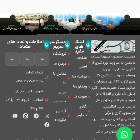
لینک
دسترسی
اطلاعات و نماد های
های
سریع
اعتماد
مفید
فروشگاه
مؤسسه سبطين (عليهماالسلام)
صفحه
با يقين به ضرورت بهره گیرى از
درباره ما
اصلی
فناورى اطلاع رسانى روز،
شماره تماس:
تماس با
وبسایت خود را در تاريخ 17
نوشته ها
37703330-025
ربيع الاول 1424 ق. همزمان با
ما
ویدئو ها
سالروز ميلاد حضرت رسول اكرم
آدرس: قم – خیابان
حریم
(صلی الله علیه و آله) افتتاح
صوت ها
انقلاب – کوچه 26 - پلاک
نمود و هم اكنون با زبان های
خصوصی
گالری
فارسی، عربى، انگلیسی،
47 و 49
قوانین
فرانسوی، آذری و ترکی
تصاویر
استانبولی فعال مى باشد. اين
مقررات
پايگاه اينترنتى مشتمل بر
قسمت هاى متنوع مى باشد.