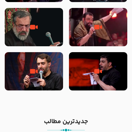
محرّم 1405
جانا جانا ابی عبدالله – کربلایی جواد
مادر منم مثل تو خمیدم – حاج
مقدم – شب هشتم محرم 1448 –
محمود کریمی – شهادت حضرت
هیئت بین الحرمین طهران
رقیه علیها السلام – تیر ۱۴۰۵
هیئت رایة العباس علیه السلام
تک ، عبّاس، صاحب دل‌هاست –
من غلام نوکراتم من عاشق کربلاتم
حاج حنیف طاهری – عزاداری شب
– شور زمینه – شب هفتم – محرم
تاسوعا 1405
1397 – کربلایی محمدحسین
پویانفر
جدیدترین مطالب