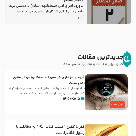
2 صفرالمظفر
1ـ ورود اسراى اهل بیت‌(علیهم السلام) به مجلس یزید
ملعون پس از این كه كاروان اسیران وارد شام شدند،
آنان
جدیدترین مقالات
جدیدترین مقالات و مطالب منتشر شده
گریه و عزاداری در سیره و سنت پیامبر از منابع
اهل سنت
پیامبر(صلی‌الله‌علیه‌وآله و سلم) فرمود: عمویم حمزه گریه
کننده‌ای ندارد و پس از حادثه احد، صفیه خواهر...
۱۵ /۰۵/ ۱۴۰۵
اهل سنت
عُمَر با گفتن “حسبنا كتاب اللّه ” به مخالفت با
رسول اللّه برخاست