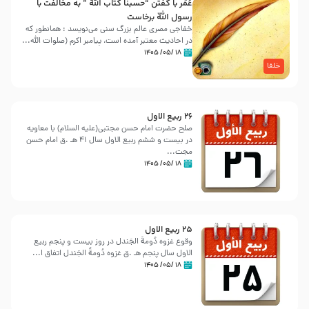
عُمَر با گفتن “حسبنا كتاب اللّه ” به مخالفت با
رسول اللّه برخاست
خفاجی مصری عالم بزرگ سنی می‌نویسد : همانطور که
در احادیث معتبر آمده است، پیامبر اکرم (صلوات اللّه...
۱۸ /۰۵/ ۱۴۰۵
خلفا
26 ربيع الاول
صلح حضرت امام حسن مجتبی(علیه السلام) با معاویه
در بیست و ششم ربیع الاول سال 41 هـ .ق امام حسن
مجت...
۱۸ /۰۵/ ۱۴۰۵
25 ربيع الاول
وقوع غزوه دُومةُ الجَندل در روز بیست و پنجم ربیع
الاول سال پنجم هـ .ق غزوه دُومةُ الجَندل اتفاق ا...
۱۸ /۰۵/ ۱۴۰۵