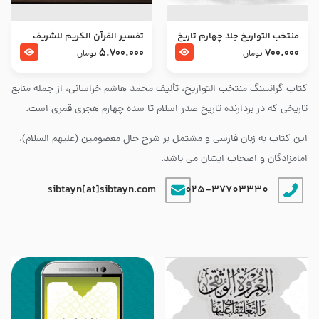
منتخب التواریخ جلد چهارم تاریخ
تفسير القرآن الكريم للشريف
امام زین العابدین و امام محمد
المرتضي قدس سرّه
5.700.000
700.000
تومان
تومان
باقر علیهما السلام
کتاب گرانسنگ منتخب التواريخ، تألیف محمد هاشم خراسانی، از جمله منابع
تاریخی که در بردارنده تاریخ صدر اسلام تا سده چهارم هجری قمری است.
این کتاب به زبان فارسی و مشتمل بر شرح حال معصومین (علیهم السلام)،
امامزادگان و اصحاب ایشان می باشد.
sibtayn[at]sibtayn.com
025-37703330