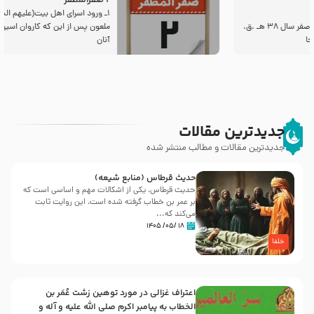
2 صفرالمظفر
1ـ ورود اسراى اهل بیت‌(علیهم السلام) به مجلس یزید
ملعون پس از این كه كاروان اسیران وارد شام شدند،
آنان
جدیدترین مقالات
جدیدترین مقالات و مطالب منتشر شده
حدیث قرطاس (منابع شیعه)
حدیث قرطاس، یکی از اشکالات مهم و اساسی است که
بر عمر بن خطاب گرفته شده است، این روایت ثابت
می‌کند که...
۱۸ /۰۵/ ۱۴۰۵
خلفا
اعتراف غزالی در مورد توهین زشت عُمَر بن
الخطاب به پیامبر اکرم صلی الله علیه و آله و