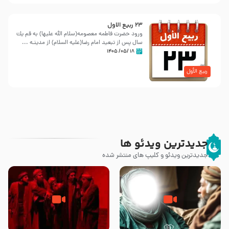
23 ربيع الاول
ورود حضرت فاطمه معصومه(سلام الله علیها) به قم یك
سال پس از تبعید امام رضا(علیه السلام) از مدینـه ...
۱۸ /۰۵/ ۱۴۰۵
ربیع الأول
جدیدترین ویدئو ها
جدیدترین ویدئو و کلیپ های منتشر شده
وصیتی که نوشته نشد (حدیث
قسمتی از نوا نمایش بیرق ماندگار
قرطاس)
بیان توطئه های منافقین پیش از