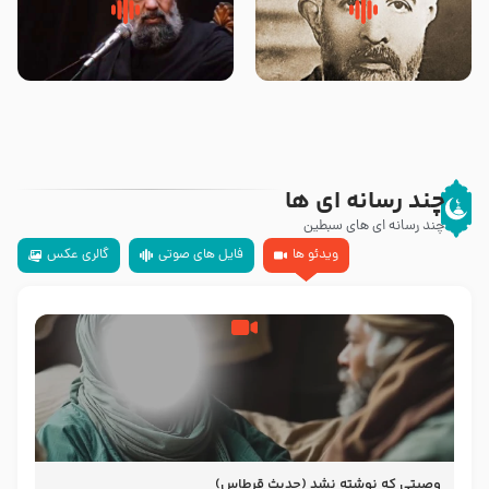
روضه‌ی مجلس یزید ملعون و
سلام جوانی که امام حسین علیه
اسارت اهل‌بیت علیهم‌السلام –
السلام خودش جوابش را دادند
مرحوم حجت‌الاسلام شیخ علی
-حجت الاسلام بندانی
محدث زاده
چند رسانه ای ها
چند رسانه ای های سبطین
ویدئو ها
فایل های صوتی
گالری عکس
وصیتی که نوشته نشد (حدیث قرطاس)