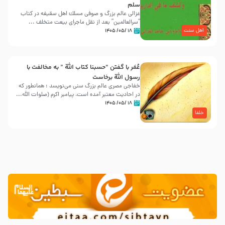
سلم
غزالی عالم بزرگ و صوفی مسلك اهل سقيفه در کتاب
“سرالعالمین” بعد از نقل ماجرای بیعت متخلف ...
اهل سنت
۱۸ /۰۵/ ۱۴۰۵
عُمَر با گفتن “حسبنا كتاب اللّه ” به مخالفت با
رسول اللّه برخاست
خفاجی مصری عالم بزرگ سنی می‌نویسد : همانطور که
در احادیث معتبر آمده است، پیامبر اکرم (صلوات اللّه...
۱۸ /۰۵/ ۱۴۰۵
خلفا