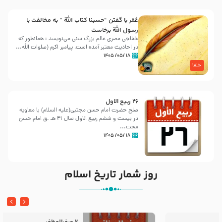
عُمَر با گفتن “حسبنا كتاب اللّه ” به مخالفت با
رسول اللّه برخاست
خفاجی مصری عالم بزرگ سنی می‌نویسد : همانطور که
در احادیث معتبر آمده است، پیامبر اکرم (صلوات اللّه...
۱۸ /۰۵/ ۱۴۰۵
خلفا
26 ربيع الاول
صلح حضرت امام حسن مجتبی(علیه السلام) با معاویه
در بیست و ششم ربیع الاول سال 41 هـ .ق امام حسن
مجت...
۱۸ /۰۵/ ۱۴۰۵
روز شمار تاریخ اسلام