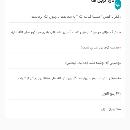
تازه ترین ها
عُمَر با گفتن “حسبنا كتاب اللّه ” به مخالفت با رسول اللّه برخاست
اعتراف غزالی در مورد توهین زشت عُمَر بن الخطاب به پیامبر اکرم صلی الله علیه
و آله و سلم
حدیث قرطاس (منابع شیعه)
وصیتی که نوشته نشد (حدیث قرطاس)
قسمتی از نوا نمایش بیرق ماندگار بیان توطئه های منافقین پیش از شهادت
پیامبر اکرم صلی الله علیه و آله
26 ربيع الاول
25 ربيع الاول