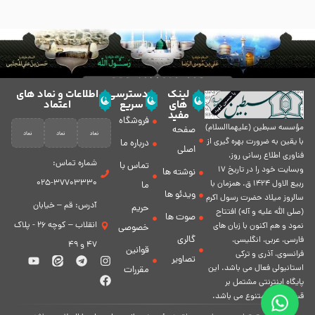
لینک
دسترسی
اطلاعات و نماد های
های
سریع
اعتماد
مفید
فروشگاه
مؤسسه سبطين (عليهماالسلام)
صفحه
با يقين به ضرورت بهره گیرى از
درباره ما
اصلی
فناورى اطلاع رسانى روز،
شماره تماس:
تماس با
وبسایت خود را در تاريخ 17
نوشته ها
37703330-025
ربيع الاول 1424 ق. همزمان با
ما
ویدئو ها
سالروز ميلاد حضرت رسول اكرم
آدرس: قم – خیابان
حریم
(صلی الله علیه و آله) افتتاح
صوت ها
انقلاب – کوچه 26 - پلاک
نمود و هم اكنون با زبان های
خصوصی
گالری
فارسی، عربى، انگلیسی،
47 و 49
قوانین
فرانسوی، آذری و ترکی
تصاویر
استانبولی فعال مى باشد. اين
مقررات
پايگاه اينترنتى مشتمل بر
قسمت هاى متنوع مى باشد.