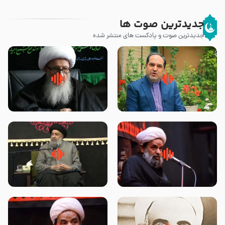
جدیدترین صوت ها
جدیدترین صوت و پادکست های منتشر شده
پیامبر صلی الله علیه وآله و سلم
زوّار اربعین امام حسین (علیه
فرمودند وای بر بچه های آخر
السلام) با این اشتیاق به زیارت
الزمان- دکتر هزار
بروند – آیت الله وحید خراسانی
روضه جانسوز پاره های جگر امام
لقب حضرت رقیه سلام الله علیها به
حسن مجتبی علیه السلام-حجت
چه معناست – حجت الاسلام علوی
الاسلام بندانی
تهرانی