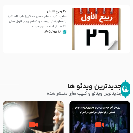
26 ربيع الاول
صلح حضرت امام حسن مجتبی(علیه السلام)
با معاویه در بیست و ششم ربیع الاول سال
41 هـ .ق امام حسن مجت...
۱۸ /۰۵/ ۱۴۰۵
جدیدترین ویدئو ها
جدیدترین ویدئو و کلیپ های منتشر شده