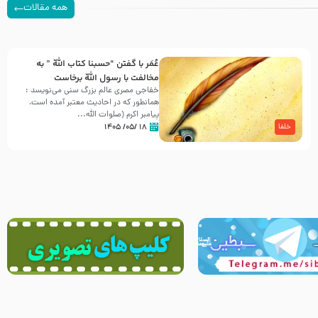
همه مقالات
عُمَر با گفتن “حسبنا كتاب اللّه ” به
مخالفت با رسول اللّه برخاست
خفاجی مصری عالم بزرگ سنی می‌نویسد :
همانطور که در احادیث معتبر آمده است،
پیامبر اکرم (صلوات اللّه...
۱۸ /۰۵/ ۱۴۰۵
خلفا