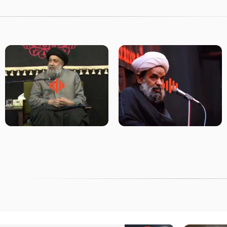
روضه جانسوز پاره های جگر امام
لقب حضرت رقیه سلام الله علیها
حسن مجتبی علیه السلام-حجت
به چه معناست – حجت الاسلام
الاسلام بندانی
علوی تهرانی