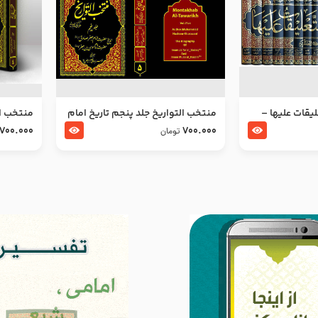
ليقات عليها –
منتخب التواریخ جلد پنجم تاریخ امام
منتخب ال
جعفر صادق و امام موسی بن جعفر
زین العا
700.000
700.000
تومان
علیهما السلام
علیهما ا