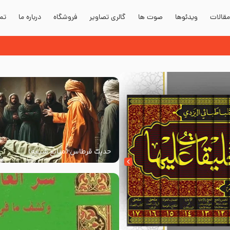
قالات
ویدئوها
صوت ها
گالری تصاویر
فروشگاه
درباره ما
تما
 صلی الله علیه و آله
حدیث قرطاس (منابع شیعه)