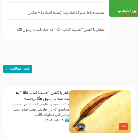
پیش از شهادت پیامبر اکرم صلی الله علیه و آله
 بن الخطاب
دست خط متبرک امام رضا (علیه السلام) + عکس
لم
عُمَر با گفتن “حسبنا كتاب اللّه ” به مخالفت با رسول اللّه
برخاست
همه مقالات
عُمَر با گفتن “حسبنا كتاب اللّه ” به
مخالفت با رسول اللّه برخاست
خفاجی مصری عالم بزرگ سنی می‌نویسد :
همانطور که در احادیث معتبر آمده است،
پیامبر اکرم (صلوات اللّه...
۱۸ /۰۵/ ۱۴۰۵
خلفا