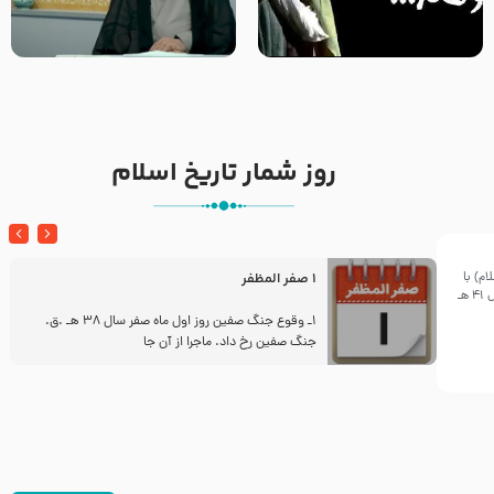
خطبه حضرت سلمان سه روز پس از
شهادت پیامبر اکرم صلی الله علیه
مادر داعش – حجت الاسلام جباری
و آله
روز شمار تاریخ اسلام
م) با
1 صفر المظفر
معاویه در بیست و ششم ربیع الاول سال 41 هـ
ز
1ـ وقوع جنگ صفین روز اول ماه صفر سال 38 هـ .ق.
جنگ صفین رخ داد. ماجرا از آن جا