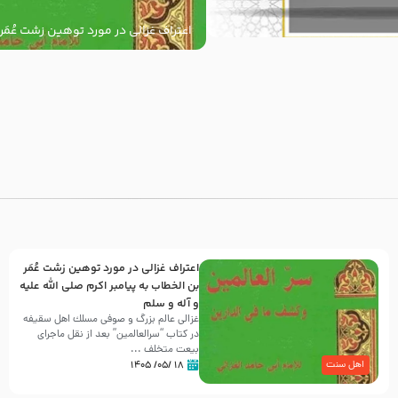
اعتراف غزالی در مورد توهین زشت عُمَر
به پیامبر اکرم صلی الله علیه و آله و س
با
اعتراف غزالی در مورد توهین زشت عُمَر
بن الخطاب به پیامبر اکرم صلی الله علیه
و آله و سلم
غزالی عالم بزرگ و صوفی مسلك اهل سقيفه
در کتاب “سرالعالمین” بعد از نقل ماجرای
بیعت متخلف ...
۱۸ /۰۵/ ۱۴۰۵
اهل سنت