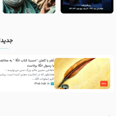
روزهای آخر حیات پیامبر اکرم صلی
وصیتی که نوشته نشد (حدیث
الله علیه و آله – قسمتی از
قرطاس)
نوانمایش حرامیان در احرام –
1389
جدیدت
عُمَر با گفتن “حسبنا كتاب اللّه ” به مخالف
با رسول اللّه برخاست
خفاجی مصری عالم بزرگ سنی می‌نویسد :
همانطور که در احادیث معتبر آمده است، پیامبر
اکرم (صلوات اللّه...
۱۸ /۰۵/ ۱۴۰۵
خلفا