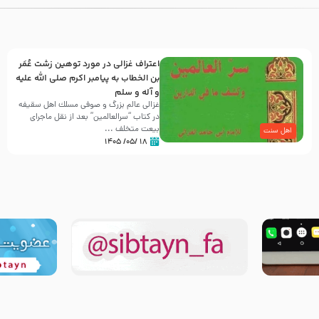
اعتراف غزالی در مورد توهین زشت عُمَر
بن الخطاب به پیامبر اکرم صلی الله علیه
و آله و سلم
غزالی عالم بزرگ و صوفی مسلك اهل سقيفه
در کتاب “سرالعالمین” بعد از نقل ماجرای
بیعت متخلف ...
اهل سنت
۱۸ /۰۵/ ۱۴۰۵