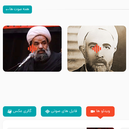
همه صوت ها
روضه‌ی مجلس یزید ملعون و
سلام جوانی که امام حسین علیه
اسارت اهل‌بیت علیهم‌السلام –
السلام خودش جوابش را دادند
مرحوم حجت‌الاسلام شیخ علی
-حجت الاسلام بندانی
محدث زاده
ویدئو ها
فایل های صوتی
گالری عکس