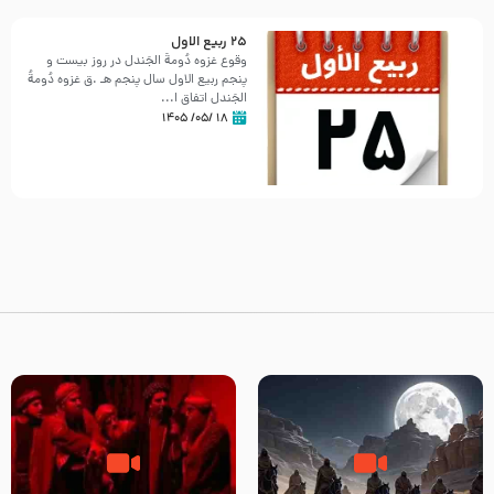
25 ربيع الاول
وقوع غزوه دُومةُ الجَندل در روز بیست و
پنجم ربیع الاول سال پنجم هـ .ق غزوه دُومةُ
الجَندل اتفاق ا...
۱۸ /۰۵/ ۱۴۰۵