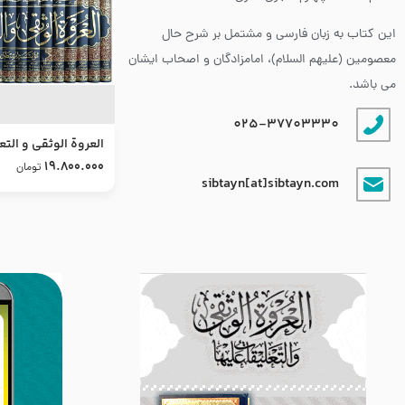
این کتاب به زبان فارسی و مشتمل بر شرح حال
معصومین (علیهم السلام)، امامزادگان و اصحاب ایشان
می باشد.
025-37703330
العروة الوثقى و التع
طرح جدید
19.800.000
تومان
sibtayn[at]sibtayn.com