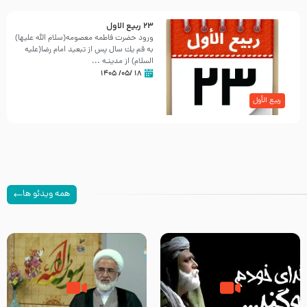
23 ربيع الاول
ورود حضرت فاطمه معصومه(سلام الله علیها)
به قم یك سال پس از تبعید امام رضا(علیه
السلام) از مدینـه ...
۱۸ /۰۵/ ۱۴۰۵
ربیع الأول
همه ویدئو ها