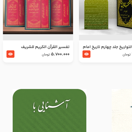
تواریخ جلد چهارم تاریخ امام
تفسير القرآن الكريم للشريف
بدین و امام محمد باقر
المرتضي قدس سرّه
5.700.000
تومان
تومان
لسلام