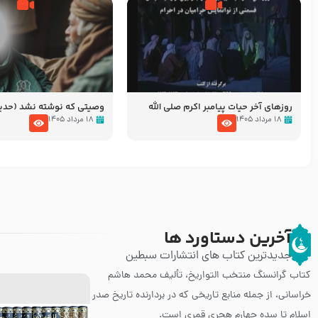
روزهای آخر حیات پیامبر اکرم صلی الله
وصیتی که نوشته نشد (حد
علیه و آله – قسمتی از نوانمایش حرامیان
۱۸ مرداد ۱۴۰۵
۱۸ مرداد ۱۴۰۵
در احرام – 1389
آخرین دستاورد ها
جدیدترین کتاب های انتشارات سبطین
کتاب گرانسنگ منتخب التواريخ، تألیف محمد هاشم
خراسانی، از جمله منابع تاریخی که در بردارنده تاریخ صدر
اسلام تا سده چهارم هجری قمری است.