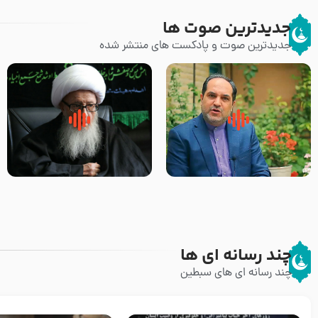
جدیدترین صوت ها
جدیدترین صوت و پادکست های منتشر شده
پیامبر صلی الله علیه وآله و سلم
زوّار اربعین امام حسین (علیه
فرمودند وای بر بچه های آخر
السلام) با این اشتیاق به زیارت
الزمان- دکتر هزار
بروند – آیت الله وحید خراسانی
چند رسانه ای ها
چند رسانه ای های سبطین