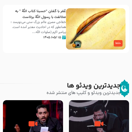
عُمَر با گفتن “حسبنا كتاب اللّه ” به
مخالفت با رسول اللّه برخاست
خفاجی مصری عالم بزرگ سنی می‌نویسد :
همانطور که در احادیث معتبر آمده است،
پیامبر اکرم (صلوات اللّه...
۱۵ /۰۵/ ۱۴۰۵
خلفا
جدیدترین ویدئو ها
جدیدترین ویدئو و کلیپ های منتشر شده