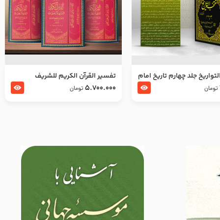
تواریخ جلد چهارم تاریخ امام
تفسير القرآن الكريم للشريف
بدین و امام محمد باقر
المرتضي قدس سرّه
5.700.000
تومان
تومان
لسلام