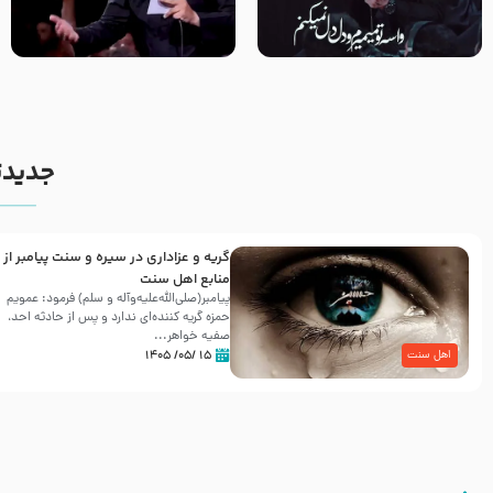
مصداق کربلا – حاج حسین سیب
شور ، حسینا! به‌ حق زهرا «أُنْظُرْ
سرخی
إِلَینا» – عزاداری شب هفتم ماه
محرّم 1405
جدیدت
گریه و عزاداری در سیره و سنت پیامبر از
منابع اهل سنت
پیامبر(صلی‌الله‌علیه‌وآله و سلم) فرمود: عمویم
حمزه گریه کننده‌ای ندارد و پس از حادثه احد،
صفیه خواهر...
۱۵ /۰۵/ ۱۴۰۵
اهل سنت