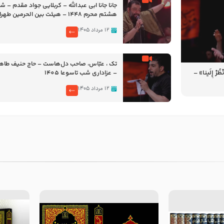
جانا جانا ابی عبدالله – کربلایی جواد مقدم – 
هشتم محرم 1448 – هیئت بین الحرمین طهران
۱۲ مرداد ۱۴۰۵
تک ، عبّاس، صاحب دل‌هاست – حاج حنیف طاه
رْ إِلَینا» –
– عزاداری شب تاسوعا 1405
14
۱۲ مرداد ۱۴۰۵