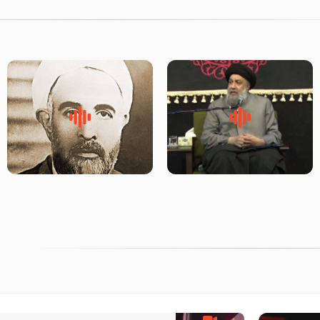
لقب حضرت رقیه سلام الله علیها
روضه‌ی مجلس یزید ملعون و
به چه معناست – حجت الاسلام
اسارت اهل‌بیت علیهم‌السلام –
علوی تهرانی
مرحوم حجت‌الاسلام شیخ علی
محدث زاده