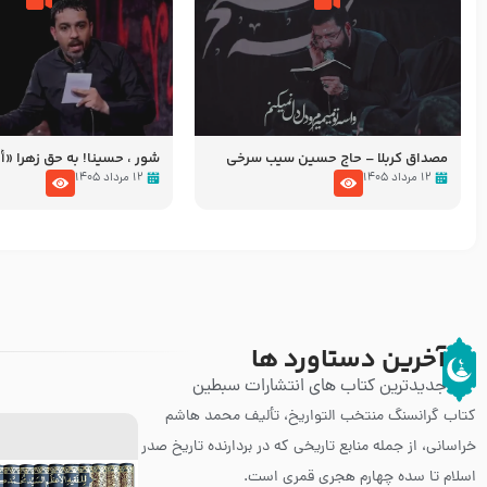
مصداق کربلا – حاج حسین سیب سرخی
شور ، حسینا! به‌ حق زهرا «أُنْظُ
عزاداری شب هفتم ماه محرّم 05
۱۲ مرداد ۱۴۰۵
۱۲ مرداد ۱۴۰۵
آخرین دستاورد ها
جدیدترین کتاب های انتشارات سبطین
کتاب گرانسنگ منتخب التواريخ، تألیف محمد هاشم
خراسانی، از جمله منابع تاریخی که در بردارنده تاریخ صدر
اسلام تا سده چهارم هجری قمری است.