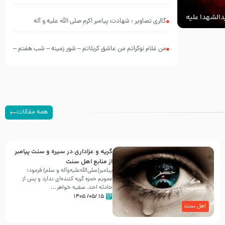
الشهدا علیه
گالری تصاویر : شهادت پیامبر اکرم صلی الله علیه و آله
من غلام نوکراتم من عاشق کربلاتم – شور زمینه – شب هفتم –
محرم 1397 – کربلایی محمدحسین پویانفر
همه مقالات
گریه و عزاداری در سیره و سنت پیامبر
از منابع اهل سنت
پیامبر(صلی‌الله‌علیه‌وآله و سلم) فرمود:
عمویم حمزه گریه کننده‌ای ندارد و پس از
حادثه احد، صفیه خواهر...
۱۵ /۰۵/ ۱۴۰۵
اهل سنت