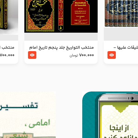
ليقات عليها –
منتخب التواریخ جلد پنجم تاریخ امام
منتخب ال
جعفر صادق و امام موسی بن جعفر
زین العا
700.000
700.000
تومان
علیهما السلام
علیهما ا