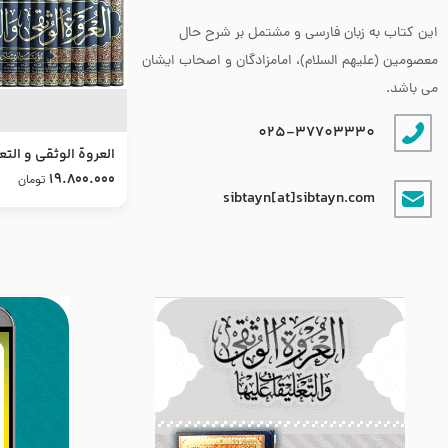
این کتاب به زبان فارسی و مشتمل بر شرح حال
معصومین (علیهم السلام)، امامزادگان و اصحاب ایشان
می باشد.
025-37703330
العروة الوثقى و التع
طرح جدید
19.800.000
تومان
sibtayn[at]sibtayn.com