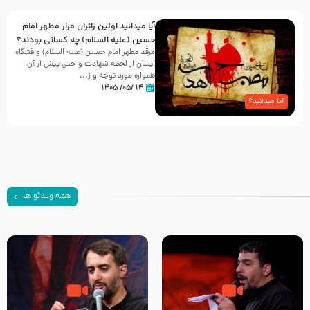
آیا میدانید اولین زائران مزار مطهر امام
حسین (علیه السلام) چه کسانی بودند؟
مرقد مطهر امام حسین (علیه السلام) و قتلگاه
ایشان از لحظه شهادت و حتی پیش از آن،
همواره مورد توجه و ز...
۱۴ /۰۵/ ۱۴۰۵
آیا میدانید؟
همه ویدئو ها