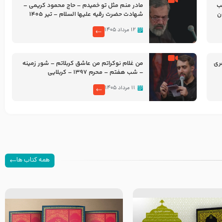
شب
مادر منم مثل تو خمیدم – حاج محمود کریمی –
شهادت حضرت رقیه علیها السلام – تیر ۱۴۰۵
هیئت رایة العباس علیه السلام
۱۲ مرداد ۱۴۰۵
ری
من غلام نوکراتم من عاشق کربلاتم – شور زمینه
– شب هفتم – محرم 1397 – کربلایی
محمدحسین پویانفر
۱۱ مرداد ۱۴۰۵
همه کتاب ها