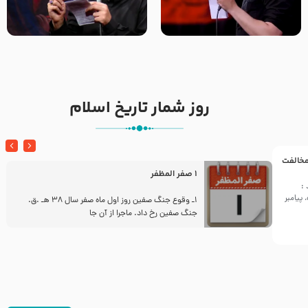
تک ، عبّاس، صاحب دل‌هاست –
من غلام نوکراتم من عاشق
حاج حنیف طاهری – عزاداری شب
کربلاتم – شور زمینه – شب هفتم
تاسوعا 1405
– محرم 1397 – کربلایی
محمدحسین پویانفر
روز شمار تاریخ اسلام
 مخالفت
1 صفر المظفر
:
پیامبر
ز
1ـ وقوع جنگ صفین روز اول ماه صفر سال 38 هـ .ق.
جنگ صفین رخ داد. ماجرا از آن جا