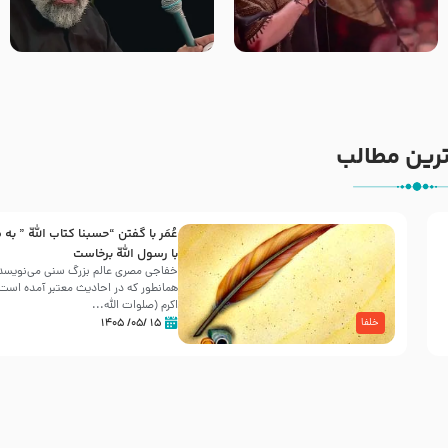
جانا جانا ابی عبدالله – کربلایی
مادر منم مثل تو خمیدم – حاج
جواد مقدم – شب هشتم محرم
محمود کریمی – شهادت حضرت
1448 – هیئت بین الحرمین طهران
رقیه علیها السلام – تیر ۱۴۰۵
هیئت رایة العباس علیه السلام
رین مطالب
عُمَر با گفتن “حسبنا كتاب اللّه ” به
30 صفر المظفر
با رسول اللّه برخاست
خفاجی مصری عالم بزرگ سنی می‌نویسد 
همانطور که در احادیث معتبر آمده است، 
شهادت حضرت علی بن موسی الرضا (علیه السلام) در رو
اکرم (صلوات اللّه...
آخـر صفر سـال 203 هـ .ق. هشـتمین اختر تابناک امامت
۱۵ /۰۵/ ۱۴۰۵
خلفا