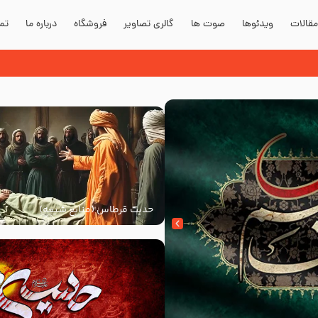
قالات
ویدئوها
صوت ها
گالری تصاویر
فروشگاه
درباره ما
تما
حدیث قرطاس (منابع شیعه)