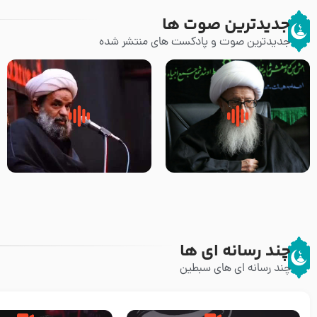
جدیدترین صوت ها
جدیدترین صوت و پادکست های منتشر شده
زوّار اربعین امام حسین (علیه
روضه جانسوز پاره های جگر امام
السلام) با این اشتیاق به زیارت
حسن مجتبی علیه السلام-حجت
بروند – آیت الله وحید خراسانی
الاسلام بندانی
چند رسانه ای ها
چند رسانه ای های سبطین