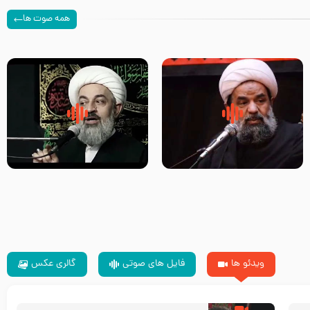
همه صوت ها
سلام جوانی که امام حسین علیه
زیارتی که اسباب رزق زیاد و عمر
السلام خودش جوابش را دادند
طولانی است حجت السلام حسین
-حجت الاسلام بندانی
یوسفی
ویدئو ها
فایل های صوتی
گالری عکس