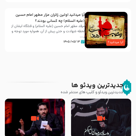
آیا میدانید اولین زائران مزار مطهر امام حسین
(علیه السلام) چه کسانی بودند؟
مرقد مطهر امام حسین (علیه السلام) و قتلگاه ایشان از
لحظه شهادت و حتی پیش از آن، همواره مورد توجه و
ز...
۱۴ /۰۵/ ۱۴۰۵
آیا میدانید؟
جدیدترین ویدئو ها
جدیدترین ویدئو و کلیپ های منتشر شده
مصداق کربلا – حاج حسین سیب
شور ، حسینا! به‌ حق زهرا «أُنْظُرْ
سرخی
إِلَینا» – عزاداری شب هفتم ماه