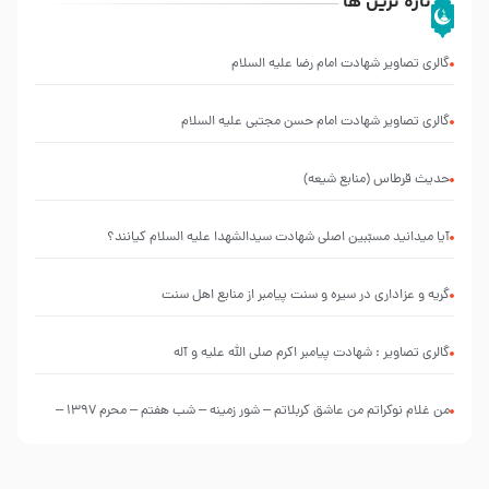
تازه ترین ها
گالری تصاویر شهادت امام رضا علیه السلام
گالری تصاویر شهادت امام حسن مجتبی علیه السلام
حدیث قرطاس (منابع شیعه)
آیا میدانید مسبّبین اصلی شهادت سیدالشهدا علیه ‌السلام کیانند؟
گریه و عزاداری در سیره و سنت پیامبر از منابع اهل سنت
گالری تصاویر : شهادت پیامبر اکرم صلی الله علیه و آله
من غلام نوکراتم من عاشق کربلاتم – شور زمینه – شب هفتم – محرم 1397 –
کربلایی محمدحسین پویانفر