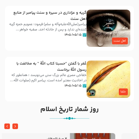
گریه و عزاداری در سیره و سنت پیامبر از منابع
اهل سنت
پیامبر(صلی‌الله‌علیه‌وآله و سلم) فرمود: عمویم حمزه گریه
کننده‌ای ندارد و پس از حادثه احد، صفیه خواهر...
۱۵ /۰۵/ ۱۴۰۵
اهل سنت
عُمَر با گفتن “حسبنا كتاب اللّه ” به مخالفت با
رسول اللّه برخاست
خفاجی مصری عالم بزرگ سنی می‌نویسد : همانطور که
در احادیث معتبر آمده است، پیامبر اکرم (صلوات اللّه...
۱۵ /۰۵/ ۱۴۰۵
خلفا
روز شمار تاریخ اسلام