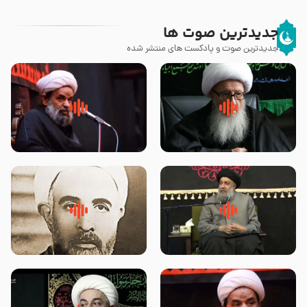
جدیدترین صوت ها
جدیدترین صوت و پادکست های منتشر شده
زوّار اربعین امام حسین (علیه
روضه جانسوز پاره های جگر امام
السلام) با این اشتیاق به زیارت
حسن مجتبی علیه السلام-حجت
بروند – آیت الله وحید خراسانی
الاسلام بندانی
لقب حضرت رقیه سلام الله علیها به
روضه‌ی مجلس یزید ملعون و
چه معناست – حجت الاسلام علوی
اسارت اهل‌بیت علیهم‌السلام –
تهرانی
مرحوم حجت‌الاسلام شیخ علی
محدث زاده