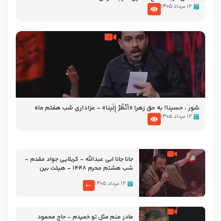
۱۲ مرداد ۱۴۰۵
شور ، حسینا! به‌ حق زهرا «أُنْظُرْ إِلَینا» – عزاداری شب هفتم ماه
محرّم 1405
۱۲ مرداد ۱۴۰۵
جانا جانا ابی عبدالله – کربلایی جواد مقدم –
شب هشتم محرم 1448 – هیئت بین
الحرمین طهران
۱۲ مرداد ۱۴۰۵
مادر منم مثل تو خمیدم – حاج محمود