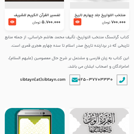
منتخب التواریخ جلد چهارم تاریخ
تفسير القرآن الكريم للشريف
امام زین العابدین و امام محمد
المرتضي قدس سرّه
5.700.000
700.000
تومان
تومان
باقر علیهما السلام
کتاب گرانسنگ منتخب التواريخ، تألیف محمد هاشم خراسانی، از جمله منابع
تاریخی که در بردارنده تاریخ صدر اسلام تا سده چهارم هجری قمری است.
این کتاب به زبان فارسی و مشتمل بر شرح حال معصومین (علیهم السلام)،
امامزادگان و اصحاب ایشان می باشد.
sibtayn[at]sibtayn.com
025-37703330