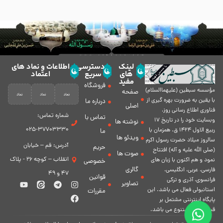
لینک
دسترسی
اطلاعات و نماد های
های
سریع
اعتماد
مفید
فروشگاه
مؤسسه سبطين (عليهماالسلام)
صفحه
با يقين به ضرورت بهره گیرى از
درباره ما
اصلی
فناورى اطلاع رسانى روز،
شماره تماس:
تماس با
وبسایت خود را در تاريخ 17
نوشته ها
37703330-025
ربيع الاول 1424 ق. همزمان با
ما
ویدئو ها
سالروز ميلاد حضرت رسول اكرم
آدرس: قم – خیابان
حریم
(صلی الله علیه و آله) افتتاح
صوت ها
انقلاب – کوچه 26 - پلاک
نمود و هم اكنون با زبان های
خصوصی
گالری
فارسی، عربى، انگلیسی،
47 و 49
قوانین
فرانسوی، آذری و ترکی
تصاویر
استانبولی فعال مى باشد. اين
مقررات
پايگاه اينترنتى مشتمل بر
قسمت هاى متنوع مى باشد.