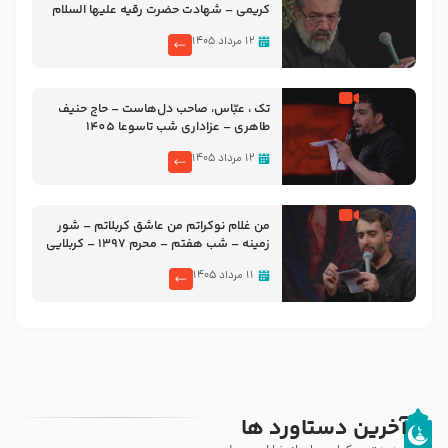
کریمی – شهادت حضرت رقیه علیها السلام
– تیر ۱۴۰۵ هیئت رایة العباس علیه السلام
۱۲ مرداد ۱۴۰۵
تک ، عبّاس، صاحب دل‌هاست – حاج حنیف
طاهری – عزاداری شب تاسوعا 1405
۱۲ مرداد ۱۴۰۵
من غلام نوکراتم من عاشق کربلاتم – شور
زمینه – شب هفتم – محرم 1397 – کربلایی
محمدحسین پویانفر
۱۱ مرداد ۱۴۰۵
آخرین دستاورد ها