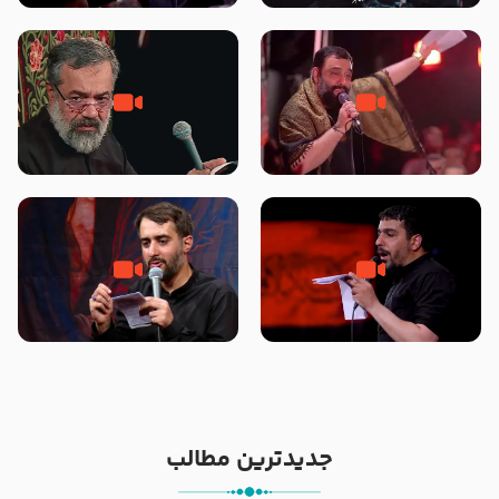
محرّم 1405
جانا جانا ابی عبدالله – کربلایی جواد
مادر منم مثل تو خمیدم – حاج
مقدم – شب هشتم محرم 1448 –
محمود کریمی – شهادت حضرت
هیئت بین الحرمین طهران
رقیه علیها السلام – تیر ۱۴۰۵
هیئت رایة العباس علیه السلام
تک ، عبّاس، صاحب دل‌هاست –
من غلام نوکراتم من عاشق کربلاتم
حاج حنیف طاهری – عزاداری شب
– شور زمینه – شب هفتم – محرم
تاسوعا 1405
1397 – کربلایی محمدحسین
پویانفر
جدیدترین مطالب