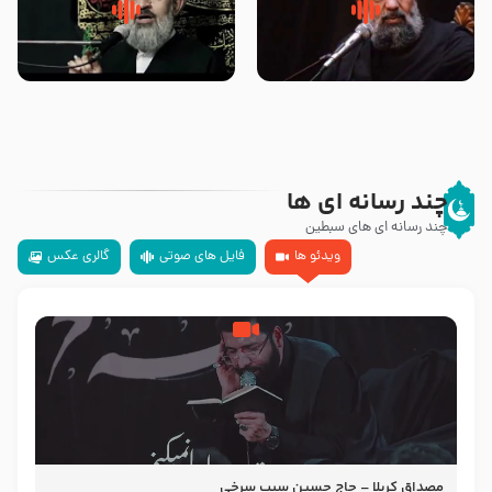
سلام جوانی که امام حسین علیه
زیارتی که اسباب رزق زیاد و عمر
السلام خودش جوابش را دادند
طولانی است حجت السلام حسین
-حجت الاسلام بندانی
یوسفی
چند رسانه ای ها
چند رسانه ای های سبطین
ویدئو ها
فایل های صوتی
گالری عکس
مصداق کربلا – حاج حسین سیب سرخی