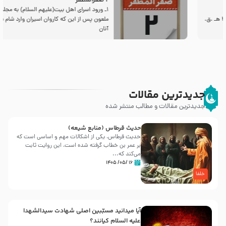
2 صفرالمظفر
1ـ ورود اسراى اهل بیت‌(علیهم السلام) به مجلس یزید
ملعون پس از این كه كاروان اسیران وارد شام شدند،
آنان
جدیدترین مقالات
جدیدترین مقالات و مطالب منتشر شده
حدیث قرطاس (منابع شیعه)
حدیث قرطاس، یکی از اشکالات مهم و اساسی است که
بر عمر بن خطاب گرفته شده است، این روایت ثابت
می‌کند که...
۱۶ /۰۵/ ۱۴۰۵
خلفا
آیا میدانید مسبّبین اصلی شهادت سیدالشهدا
علیه ‌السلام کیانند؟