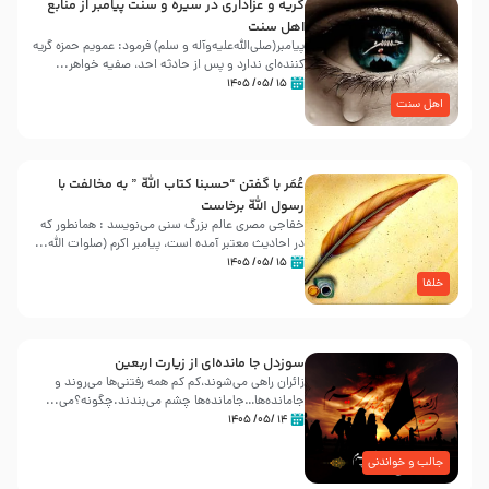
گریه و عزاداری در سیره و سنت پیامبر از منابع
اهل سنت
پیامبر(صلی‌الله‌علیه‌وآله و سلم) فرمود: عمویم حمزه گریه
کننده‌ای ندارد و پس از حادثه احد، صفیه خواهر...
۱۵ /۰۵/ ۱۴۰۵
اهل سنت
عُمَر با گفتن “حسبنا كتاب اللّه ” به مخالفت با
رسول اللّه برخاست
خفاجی مصری عالم بزرگ سنی می‌نویسد : همانطور که
در احادیث معتبر آمده است، پیامبر اکرم (صلوات اللّه...
۱۵ /۰۵/ ۱۴۰۵
خلفا
سوزدل جا مانده‌ای از زیارت اربعین
زائران راهی می‌شوند،کم‌ کم همه رفتنی‌ها می‌روند و
جامانده‌ها…جامانده‌ها چشم می‌بندند.چگونه؟می‌...
۱۴ /۰۵/ ۱۴۰۵
جالب و خواندنی