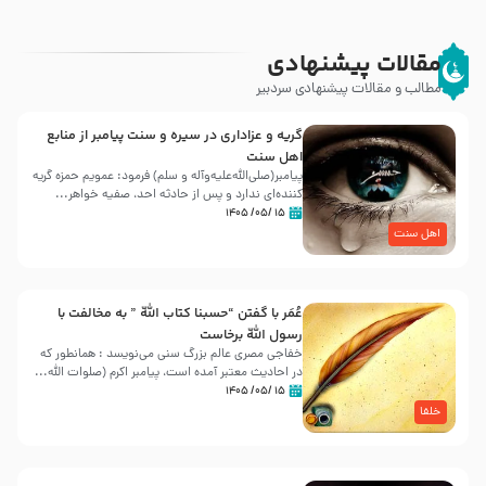
مقالات پیشنهادی
مطالب و مقالات پیشنهادی سردبیر
گریه و عزاداری در سیره و سنت پیامبر از منابع
اهل سنت
پیامبر(صلی‌الله‌علیه‌وآله و سلم) فرمود: عمویم حمزه گریه
کننده‌ای ندارد و پس از حادثه احد، صفیه خواهر...
۱۵ /۰۵/ ۱۴۰۵
اهل سنت
عُمَر با گفتن “حسبنا كتاب اللّه ” به مخالفت با
رسول اللّه برخاست
خفاجی مصری عالم بزرگ سنی می‌نویسد : همانطور که
در احادیث معتبر آمده است، پیامبر اکرم (صلوات اللّه...
۱۵ /۰۵/ ۱۴۰۵
خلفا