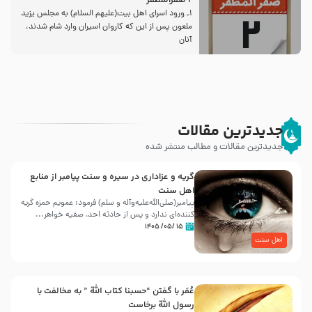
2 صفرالمظفر
1ـ ورود اسراى اهل بیت‌(علیهم السلام) به مجلس یزید
ملعون پس از این كه كاروان اسیران وارد شام شدند،
آنان
جدیدترین مقالات
جدیدترین مقالات و مطالب منتشر شده
گریه و عزاداری در سیره و سنت پیامبر از منابع
اهل سنت
پیامبر(صلی‌الله‌علیه‌وآله و سلم) فرمود: عمویم حمزه گریه
کننده‌ای ندارد و پس از حادثه احد، صفیه خواهر...
۱۵ /۰۵/ ۱۴۰۵
اهل سنت
عُمَر با گفتن “حسبنا كتاب اللّه ” به مخالفت با
رسول اللّه برخاست