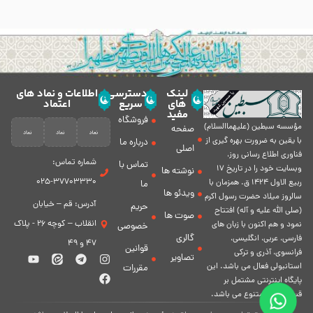
لینک
دسترسی
اطلاعات و نماد های
های
سریع
اعتماد
مفید
فروشگاه
مؤسسه سبطين (عليهماالسلام)
صفحه
با يقين به ضرورت بهره گیرى از
درباره ما
اصلی
فناورى اطلاع رسانى روز،
شماره تماس:
تماس با
وبسایت خود را در تاريخ 17
نوشته ها
37703330-025
ربيع الاول 1424 ق. همزمان با
ما
ویدئو ها
سالروز ميلاد حضرت رسول اكرم
آدرس: قم – خیابان
حریم
(صلی الله علیه و آله) افتتاح
صوت ها
انقلاب – کوچه 26 - پلاک
نمود و هم اكنون با زبان های
خصوصی
گالری
فارسی، عربى، انگلیسی،
47 و 49
قوانین
فرانسوی، آذری و ترکی
تصاویر
استانبولی فعال مى باشد. اين
مقررات
پايگاه اينترنتى مشتمل بر
قسمت هاى متنوع مى باشد.