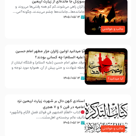
سوزدل جا مانده‌ای از زیارت اربعین
زائران راهی می‌شوند،کم‌ کم همه رفتنی‌ها می‌روند و
جامانده‌ها…جامانده‌ها چشم می‌بندند.چگونه؟می‌...
۱۴ /۰۵/ ۱۴۰۵
جالب و خواندنی
آیا میدانید اولین زائران مزار مطهر امام حسین
(علیه السلام) چه کسانی بودند؟
مرقد مطهر امام حسین (علیه السلام) و قتلگاه ایشان از
لحظه شهادت و حتی پیش از آن، همواره مورد توجه و
ز...
۱۴ /۰۵/ ۱۴۰۵
آیا میدانید؟
اسنادی کهن دال بر شهرت زیارت اربعین نزد
امامیه در قرن ۶ و ۷ هجری
کتاب «العَلَمُ المَشهور في فَوائِدِ فَضلِ الأيّامِ وَالشُّهورِ»
تألیف عالم برجسته‌ی اهل‌سنّت…...
۱۳ /۰۵/ ۱۴۰۵
جالب و خواندنی