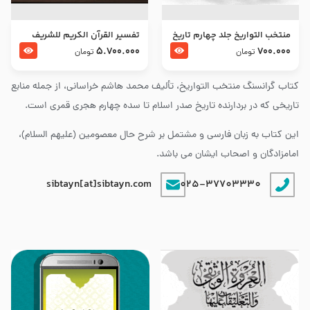
منتخب التواریخ جلد چهارم تاریخ
تفسير القرآن الكريم للشريف
امام زین العابدین و امام محمد
المرتضي قدس سرّه
5.700.000
700.000
تومان
تومان
باقر علیهما السلام
کتاب گرانسنگ منتخب التواريخ، تألیف محمد هاشم خراسانی، از جمله منابع
تاریخی که در بردارنده تاریخ صدر اسلام تا سده چهارم هجری قمری است.
این کتاب به زبان فارسی و مشتمل بر شرح حال معصومین (علیهم السلام)،
امامزادگان و اصحاب ایشان می باشد.
sibtayn[at]sibtayn.com
025-37703330