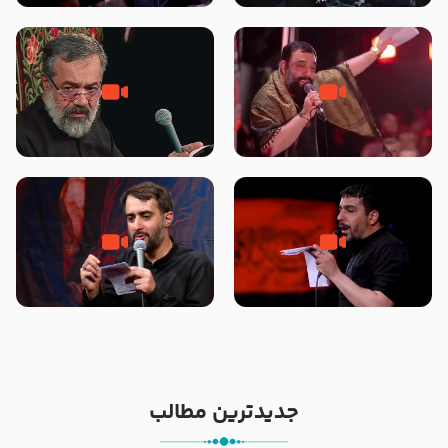
محرّم 1405
جانا جانا ابی عبدالله – کربلایی جواد
مادر منم مثل تو خمیدم – حاج
مقدم – شب هشتم محرم 1448 –
محمود کریمی – شهادت حضرت
هیئت بین الحرمین طهران
رقیه علیها السلام – تیر ۱۴۰۵
هیئت رایة العباس علیه السلام
تک ، عبّاس، صاحب دل‌هاست –
من غلام نوکراتم من عاشق کربلاتم
حاج حنیف طاهری – عزاداری شب
– شور زمینه – شب هفتم – محرم
تاسوعا 1405
1397 – کربلایی محمدحسین
پویانفر
جدیدترین مطالب