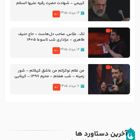
کریمی – شهادت حضرت رقیه علیها السلام
– تیر ۱۴۰۵ هیئت رایة العباس علیه السلام
۱۲ مرداد ۱۴۰۵
تک ، عبّاس، صاحب دل‌هاست – حاج حنیف
طاهری – عزاداری شب تاسوعا 1405
۱۲ مرداد ۱۴۰۵
من غلام نوکراتم من عاشق کربلاتم – شور
زمینه – شب هفتم – محرم 1397 – کربلایی
محمدحسین پویانفر
۱۱ مرداد ۱۴۰۵
آخرین دستاورد ها