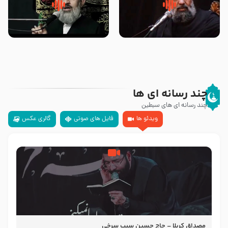
سلام جوانی که امام حسین علیه
زیارتی که اسباب رزق زیاد و عمر
السلام خودش جوابش را دادند
طولانی است حجت السلام حسین
-حجت الاسلام بندانی
یوسفی
چند رسانه ای ها
چند رسانه ای های سبطین
ویدئو ها
فایل های صوتی
گالری عکس
مصداق کربلا – حاج حسین سیب سرخی