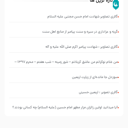
تازه ترین ها
گالری تصاویر شهادت امام حسن مجتبی علیه السلام
گریه و عزاداری در سیره و سنت پیامبر از منابع اهل سنت
گالری تصاویر : شهادت پیامبر اکرم صلی الله علیه و آله
من غلام نوکراتم من عاشق کربلاتم – شور زمینه – شب هفتم – محرم 1397 –
کربلایی محمدحسین پویانفر
سوزدل جا مانده‌ای از زیارت اربعین
گالری تصویر : اربعین حسینی
آیا میدانید اولین زائران مزار مطهر امام حسین (علیه السلام) چه کسانی بودند؟