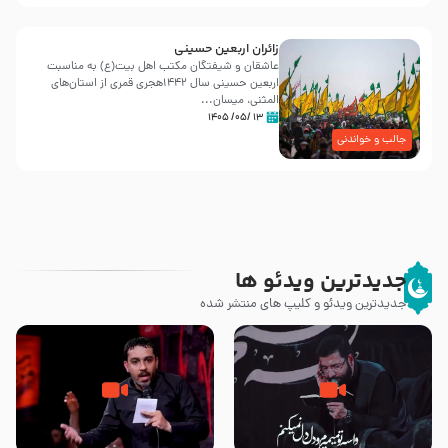
زائران اربعین حسینی
عاشقان و شیفتگان مکتب اهل بیت(ع) به مناسبت
اربعین حسینی سال ۱۴۴۲هجری قمری از استان‌های
المثنی، میسان...
۱۳ /۰۵/ ۱۴۰۵
جالب و خواندنی
جدیدترین ویدئو ها
جدیدترین ویدئو و کلیپ های منتشر شده
مصداق کربلا – حاج حسین سیب
شور ، حسینا! به‌ حق زهرا «أُنْظُرْ
سرخی
إِلَینا» – عزاداری شب هفتم ماه