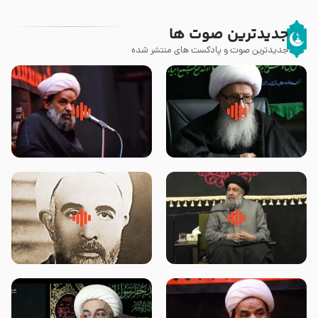
جدیدترین صوت ها
جدیدترین صوت و پادکست های منتشر شده
زوّار اربعین امام حسین (علیه
روضه جانسوز پاره های جگر امام
السلام) با این اشتیاق به زیارت
حسن مجتبی علیه السلام-حجت
بروند – آیت الله وحید خراسانی
الاسلام بندانی
لقب حضرت رقیه سلام الله علیها به
روضه‌ی مجلس یزید ملعون و
چه معناست – حجت الاسلام علوی
اسارت اهل‌بیت علیهم‌السلام –
تهرانی
مرحوم حجت‌الاسلام شیخ علی
محدث زاده