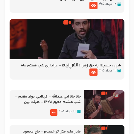
۱۲ مرداد ۱۴۰۵
شور ، حسینا! به‌ حق زهرا «أُنْظُرْ إِلَینا» – عزاداری شب هفتم ماه
محرّم 1405
۱۲ مرداد ۱۴۰۵
جانا جانا ابی عبدالله – کربلایی جواد مقدم –
شب هشتم محرم 1448 – هیئت بین
الحرمین طهران
۱۲ مرداد ۱۴۰۵
مادر منم مثل تو خمیدم – حاج محمود