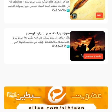
خفاجی مصری عالم بزرگ سنی می‌نویسد : همانطور که
در احادیث معتبر آمده است، پیامبر اکرم (صلوات اللّه...
۱۵ /۰۵/ ۱۴۰۵
خلفا
سوزدل جا مانده‌ای از زیارت اربعین
زائران راهی می‌شوند،کم‌ کم همه رفتنی‌ها می‌روند و
جامانده‌ها…جامانده‌ها چشم می‌بندند.چگونه؟می‌...
۱۴ /۰۵/ ۱۴۰۵
جالب و خواندنی