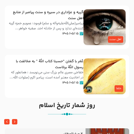
گریه و عزاداری در سیره و سنت پیامبر از منابع
اهل سنت
پیامبر(صلی‌الله‌علیه‌وآله و سلم) فرمود: عمویم حمزه گریه
کننده‌ای ندارد و پس از حادثه احد، صفیه خواهر...
۱۵ /۰۵/ ۱۴۰۵
اهل سنت
عُمَر با گفتن “حسبنا كتاب اللّه ” به مخالفت با
رسول اللّه برخاست
خفاجی مصری عالم بزرگ سنی می‌نویسد : همانطور که
در احادیث معتبر آمده است، پیامبر اکرم (صلوات اللّه...
۱۵ /۰۵/ ۱۴۰۵
خلفا
روز شمار تاریخ اسلام