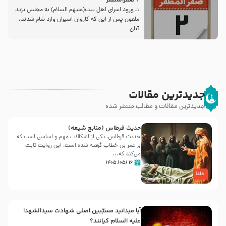
2 صفرالمظفر
1ـ ورود اسراى اهل بیت‌(علیهم السلام) به مجلس یزید
ملعون پس از این كه كاروان اسیران وارد شام شدند،
آنان
جدیدترین مقالات
جدیدترین مقالات و مطالب منتشر شده
حدیث قرطاس (منابع شیعه)
حدیث قرطاس، یکی از اشکالات مهم و اساسی است که
بر عمر بن خطاب گرفته شده است، این روایت ثابت
می‌کند که...
۱۶ /۰۵/ ۱۴۰۵
خلفا
آیا میدانید مسبّبین اصلی شهادت سیدالشهدا
علیه ‌السلام کیانند؟