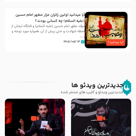
آیا میدانید اولین زائران مزار مطهر امام حسین
(علیه السلام) چه کسانی بودند؟
مرقد مطهر امام حسین (علیه السلام) و قتلگاه ایشان از
لحظه شهادت و حتی پیش از آن، همواره مورد توجه و
ز...
۱۴ /۰۵/ ۱۴۰۵
آیا میدانید؟
جدیدترین ویدئو ها
جدیدترین ویدئو و کلیپ های منتشر شده
مصداق کربلا – حاج حسین سیب
شور ، حسینا! به‌ حق زهرا «أُنْظُرْ
سرخی
إِلَینا» – عزاداری شب هفتم ماه