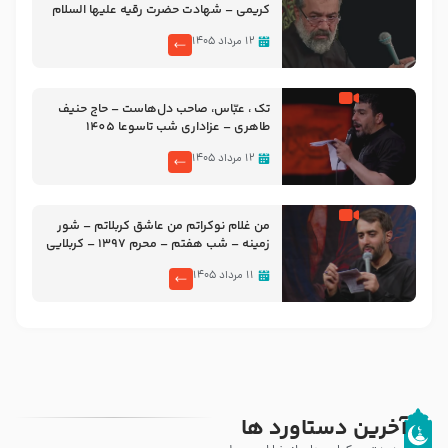
کریمی – شهادت حضرت رقیه علیها السلام
– تیر ۱۴۰۵ هیئت رایة العباس علیه السلام
۱۲ مرداد ۱۴۰۵
تک ، عبّاس، صاحب دل‌هاست – حاج حنیف
طاهری – عزاداری شب تاسوعا 1405
۱۲ مرداد ۱۴۰۵
من غلام نوکراتم من عاشق کربلاتم – شور
زمینه – شب هفتم – محرم 1397 – کربلایی
محمدحسین پویانفر
۱۱ مرداد ۱۴۰۵
آخرین دستاورد ها