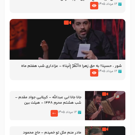
۱۲ مرداد ۱۴۰۵
شور ، حسینا! به‌ حق زهرا «أُنْظُرْ إِلَینا» – عزاداری شب هفتم ماه
محرّم 1405
۱۲ مرداد ۱۴۰۵
جانا جانا ابی عبدالله – کربلایی جواد مقدم –
شب هشتم محرم 1448 – هیئت بین
الحرمین طهران
۱۲ مرداد ۱۴۰۵
مادر منم مثل تو خمیدم – حاج محمود