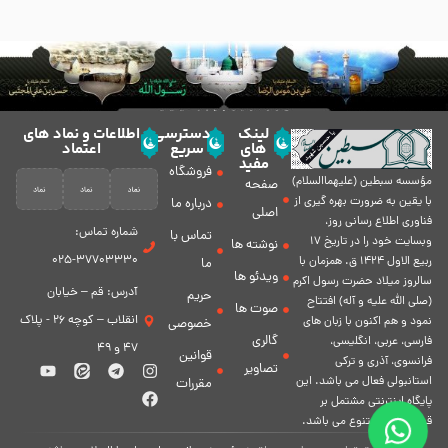
لینک
دسترسی
اطلاعات و نماد های
های
سریع
اعتماد
مفید
فروشگاه
مؤسسه سبطين (عليهماالسلام)
صفحه
با يقين به ضرورت بهره گیرى از
درباره ما
اصلی
فناورى اطلاع رسانى روز،
شماره تماس:
تماس با
وبسایت خود را در تاريخ 17
نوشته ها
37703330-025
ربيع الاول 1424 ق. همزمان با
ما
ویدئو ها
سالروز ميلاد حضرت رسول اكرم
آدرس: قم – خیابان
حریم
(صلی الله علیه و آله) افتتاح
صوت ها
انقلاب – کوچه 26 - پلاک
نمود و هم اكنون با زبان های
خصوصی
گالری
فارسی، عربى، انگلیسی،
47 و 49
قوانین
فرانسوی، آذری و ترکی
تصاویر
استانبولی فعال مى باشد. اين
مقررات
پايگاه اينترنتى مشتمل بر
قسمت هاى متنوع مى باشد.