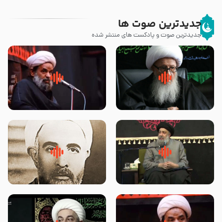
جدیدترین صوت ها
جدیدترین صوت و پادکست های منتشر شده
زوّار اربعین امام حسین (علیه
روضه جانسوز پاره های جگر امام
السلام) با این اشتیاق به زیارت
حسن مجتبی علیه السلام-حجت
بروند – آیت الله وحید خراسانی
الاسلام بندانی
لقب حضرت رقیه سلام الله علیها به
روضه‌ی مجلس یزید ملعون و
چه معناست – حجت الاسلام علوی
اسارت اهل‌بیت علیهم‌السلام –
تهرانی
مرحوم حجت‌الاسلام شیخ علی
محدث زاده