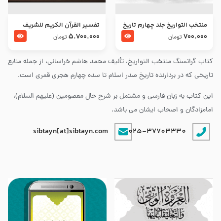
منتخب التواریخ جلد چهارم تاریخ
تفسير القرآن الكريم للشريف
امام زین العابدین و امام محمد
المرتضي قدس سرّه
5.700.000
700.000
تومان
تومان
باقر علیهما السلام
کتاب گرانسنگ منتخب التواريخ، تألیف محمد هاشم خراسانی، از جمله منابع
تاریخی که در بردارنده تاریخ صدر اسلام تا سده چهارم هجری قمری است.
این کتاب به زبان فارسی و مشتمل بر شرح حال معصومین (علیهم السلام)،
امامزادگان و اصحاب ایشان می باشد.
sibtayn[at]sibtayn.com
025-37703330