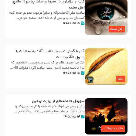
گریه و عزاداری در سیره و سنت پیامبر از منابع
اهل سنت
پیامبر(صلی‌الله‌علیه‌وآله و سلم) فرمود: عمویم حمزه گریه
کننده‌ای ندارد و پس از حادثه احد، صفیه خواهر...
۱۵ /۰۵/ ۱۴۰۵
اهل سنت
عُمَر با گفتن “حسبنا كتاب اللّه ” به مخالفت با
رسول اللّه برخاست
خفاجی مصری عالم بزرگ سنی می‌نویسد : همانطور که
در احادیث معتبر آمده است، پیامبر اکرم (صلوات اللّه...
۱۵ /۰۵/ ۱۴۰۵
خلفا
سوزدل جا مانده‌ای از زیارت اربعین
زائران راهی می‌شوند،کم‌ کم همه رفتنی‌ها می‌روند و
جامانده‌ها…جامانده‌ها چشم می‌بندند.چگونه؟می‌...
۱۴ /۰۵/ ۱۴۰۵
جالب و خواندنی