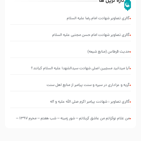
تازه ترین ها
گالری تصاویر شهادت امام رضا علیه السلام
گالری تصاویر شهادت امام حسن مجتبی علیه السلام
حدیث قرطاس (منابع شیعه)
آیا میدانید مسبّبین اصلی شهادت سیدالشهدا علیه ‌السلام کیانند؟
گریه و عزاداری در سیره و سنت پیامبر از منابع اهل سنت
گالری تصاویر : شهادت پیامبر اکرم صلی الله علیه و آله
من غلام نوکراتم من عاشق کربلاتم – شور زمینه – شب هفتم – محرم 1397 –
کربلایی محمدحسین پویانفر