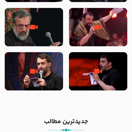
محرّم 1405
جانا جانا ابی عبدالله – کربلایی جواد
مادر منم مثل تو خمیدم – حاج
مقدم – شب هشتم محرم 1448 –
محمود کریمی – شهادت حضرت
هیئت بین الحرمین طهران
رقیه علیها السلام – تیر ۱۴۰۵
هیئت رایة العباس علیه السلام
تک ، عبّاس، صاحب دل‌هاست –
من غلام نوکراتم من عاشق کربلاتم
حاج حنیف طاهری – عزاداری شب
– شور زمینه – شب هفتم – محرم
تاسوعا 1405
1397 – کربلایی محمدحسین
پویانفر
جدیدترین مطالب