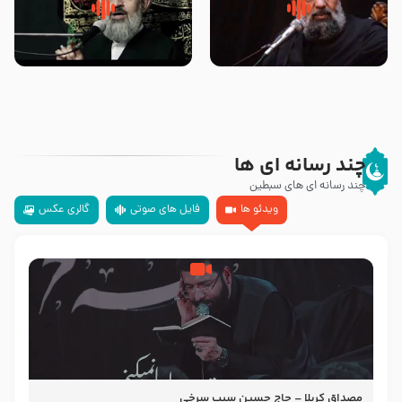
سلام جوانی که امام حسین علیه
زیارتی که اسباب رزق زیاد و عمر
السلام خودش جوابش را دادند
طولانی است حجت السلام حسین
-حجت الاسلام بندانی
یوسفی
چند رسانه ای ها
چند رسانه ای های سبطین
ویدئو ها
فایل های صوتی
گالری عکس
مصداق کربلا – حاج حسین سیب سرخی