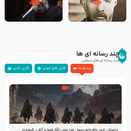
روضه‌ی مجلس یزید ملعون و
سلام جوانی که امام حسین علیه
اسارت اهل‌بیت علیهم‌السلام –
السلام خودش جوابش را دادند
مرحوم حجت‌الاسلام شیخ علی
-حجت الاسلام بندانی
محدث زاده
چند رسانه ای ها
چند رسانه ای های سبطین
ویدئو ها
فایل های صوتی
گالری عکس
‌‌‌‌‌‌‌داستان ترور نافرجام رسول خدا صلی الله علیه و آله – شهادت