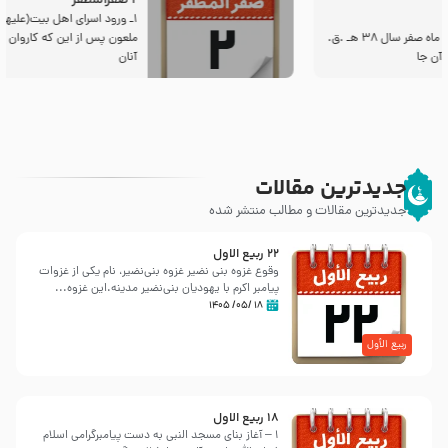
2 صفرالمظفر
1ـ ورود اسراى اهل بیت‌(علیهم السلام) به مجلس یزید
ملعون پس از این كه كاروان اسیران وارد شام شدند،
آنان
جدیدترین مقالات
جدیدترین مقالات و مطالب منتشر شده
22 ربيع الاول
وقوع غزوه بنی نضیر غزوه بنی‌نضیر، نام یکی از غزوات
پیامبر اکرم با یهودیان بنی‌نضیر مدینه.این غزوه...
۱۸ /۰۵/ ۱۴۰۵
ربیع الأول
18 ربيع الاول
1 – آغاز بنای مسجد النبی به دست پیامبرگرامی اسلام