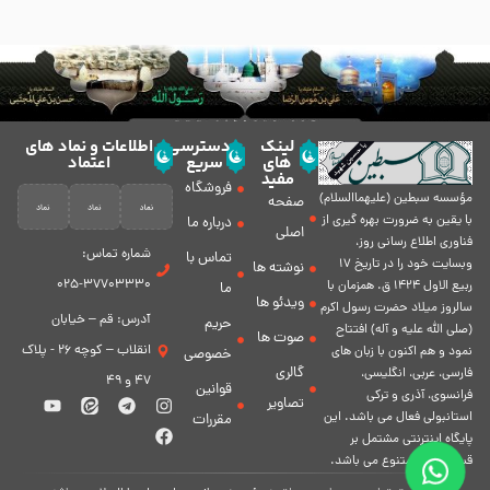
لینک
دسترسی
اطلاعات و نماد های
های
سریع
اعتماد
مفید
فروشگاه
مؤسسه سبطين (عليهماالسلام)
صفحه
با يقين به ضرورت بهره گیرى از
درباره ما
اصلی
فناورى اطلاع رسانى روز،
شماره تماس:
تماس با
وبسایت خود را در تاريخ 17
نوشته ها
37703330-025
ربيع الاول 1424 ق. همزمان با
ما
ویدئو ها
سالروز ميلاد حضرت رسول اكرم
آدرس: قم – خیابان
حریم
(صلی الله علیه و آله) افتتاح
صوت ها
انقلاب – کوچه 26 - پلاک
نمود و هم اكنون با زبان های
خصوصی
گالری
فارسی، عربى، انگلیسی،
47 و 49
قوانین
فرانسوی، آذری و ترکی
تصاویر
استانبولی فعال مى باشد. اين
مقررات
پايگاه اينترنتى مشتمل بر
قسمت هاى متنوع مى باشد.