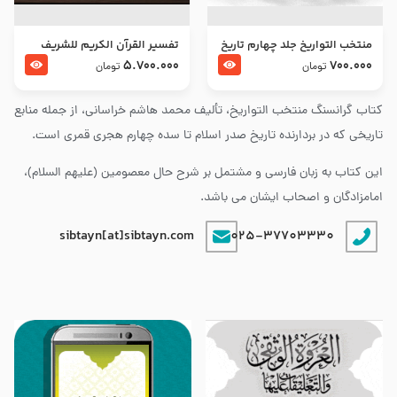
منتخب التواریخ جلد چهارم تاریخ
تفسير القرآن الكريم للشريف
امام زین العابدین و امام محمد
المرتضي قدس سرّه
5.700.000
700.000
تومان
تومان
باقر علیهما السلام
کتاب گرانسنگ منتخب التواريخ، تألیف محمد هاشم خراسانی، از جمله منابع
تاریخی که در بردارنده تاریخ صدر اسلام تا سده چهارم هجری قمری است.
این کتاب به زبان فارسی و مشتمل بر شرح حال معصومین (علیهم السلام)،
امامزادگان و اصحاب ایشان می باشد.
sibtayn[at]sibtayn.com
025-37703330