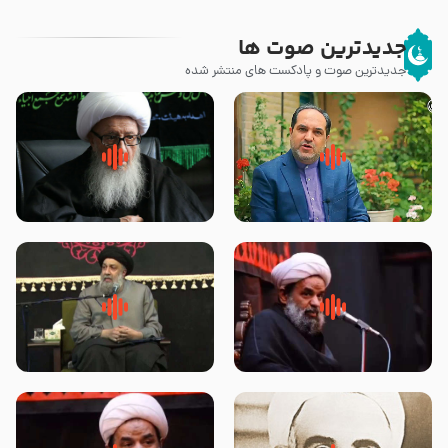
جدیدترین صوت ها
جدیدترین صوت و پادکست های منتشر شده
پیامبر صلی الله علیه وآله و سلم
زوّار اربعین امام حسین (علیه
فرمودند وای بر بچه های آخر
السلام) با این اشتیاق به زیارت
الزمان- دکتر هزار
بروند – آیت الله وحید خراسانی
روضه جانسوز پاره های جگر امام
لقب حضرت رقیه سلام الله علیها به
حسن مجتبی علیه السلام-حجت
چه معناست – حجت الاسلام علوی
الاسلام بندانی
تهرانی