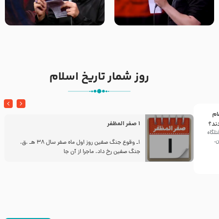
تک ، عبّاس، صاحب دل‌هاست –
من غلام نوکراتم من عاشق
حاج حنیف طاهری – عزاداری شب
کربلاتم – شور زمینه – شب هفتم
تاسوعا 1405
– محرم 1397 – کربلایی
محمدحسین پویانفر
روز شمار تاریخ اسلام
ام
1 صفر المظفر
ند؟
تلگاه
ن،
ز
1ـ وقوع جنگ صفین روز اول ماه صفر سال 38 هـ .ق.
جنگ صفین رخ داد. ماجرا از آن جا