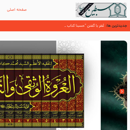
صفحه اصلی
م
جدیدترین ها:
سوزدل جا مانده‌ای از زیارت اربعین
عُمَر با گفتن “حسبنا كتاب اللّه ” به مخالفت با رسول اللّه برخاست
آیا میدانید اولین زائران مزار مطهر امام حسین (علیه السلام) چه کسانی بو