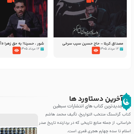
مصداق کربلا – حاج حسین سیب سرخی
شور ، حسینا! به‌ حق زهرا «أُنْظُ
عزاداری شب هفتم ماه محرّم 05
۱۲ مرداد ۱۴۰۵
۱۲ مرداد ۱۴۰۵
آخرین دستاورد ها
جدیدترین کتاب های انتشارات سبطین
کتاب گرانسنگ منتخب التواريخ، تألیف محمد هاشم
خراسانی، از جمله منابع تاریخی که در بردارنده تاریخ صدر
اسلام تا سده چهارم هجری قمری است.