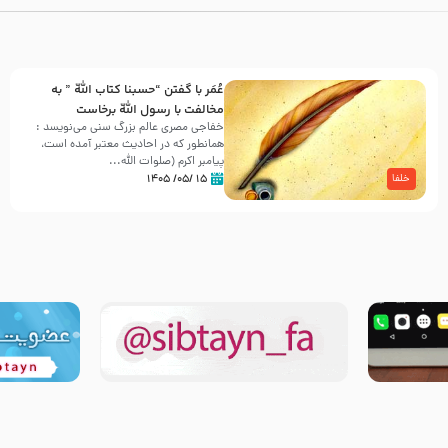
عُمَر با گفتن “حسبنا كتاب اللّه ” به
مخالفت با رسول اللّه برخاست
خفاجی مصری عالم بزرگ سنی می‌نویسد :
همانطور که در احادیث معتبر آمده است،
پیامبر اکرم (صلوات اللّه...
۱۵ /۰۵/ ۱۴۰۵
خلفا