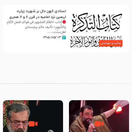
اسنادی کهن دال بر شهرت زیارت
اربعین نزد امامیه در قرن ۶ و ۷ هجری
کتاب «العَلَمُ المَشهور في فَوائِدِ فَضلِ الأيّامِ
وَالشُّهورِ» تألیف عالم برجسته‌ی
اهل‌سنّت…...
۱۳ /۰۵/ ۱۴۰۵
جالب و خواندنی