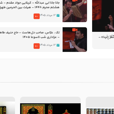
جانا جانا ابی عبدالله – کربلایی جواد مقدم – 
هشتم محرم 1448 – هیئت بین الحرمین طهران
۱۲ مرداد ۱۴۰۵
تک ، عبّاس، صاحب دل‌هاست – حاج حنیف طاه
رْ إِلَینا» –
– عزاداری شب تاسوعا 1405
14
۱۲ مرداد ۱۴۰۵