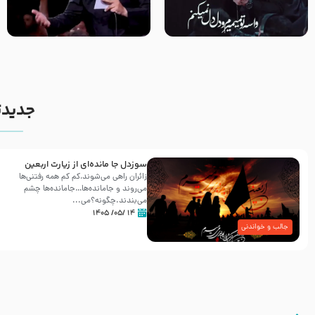
مصداق کربلا – حاج حسین سیب
شور ، حسینا! به‌ حق زهرا «أُنْظُرْ
سرخی
إِلَینا» – عزاداری شب هفتم ماه
محرّم 1405
جدیدت
سوزدل جا مانده‌ای از زیارت اربعین
زائران راهی می‌شوند،کم‌ کم همه رفتنی‌ها
می‌روند و جامانده‌ها…جامانده‌ها چشم
می‌بندند.چگونه؟می‌...
۱۴ /۰۵/ ۱۴۰۵
جالب و خواندنی