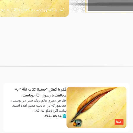
عُمَر با گفتن “حسبنا كتاب اللّه ” به م
اللّه برخاست
با
عُمَر با گفتن “حسبنا كتاب اللّه ” به
مخالفت با رسول اللّه برخاست
خفاجی مصری عالم بزرگ سنی می‌نویسد :
همانطور که در احادیث معتبر آمده است،
پیامبر اکرم (صلوات اللّه...
۱۵ /۰۵/ ۱۴۰۵
خلفا