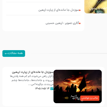
محرم 1397 – کربلایی محمدحسین پویانفر
خالفت با رسول
سوزدل جا مانده‌ای از زیارت اربعین
گالری تصویر : اربعین حسینی
همه مقالات
سوزدل جا مانده‌ای از زیارت اربعین
زائران راهی می‌شوند،کم‌ کم همه رفتنی‌ها
می‌روند و جامانده‌ها…جامانده‌ها چشم
می‌بندند.چگونه؟می‌...
۱۴ /۰۵/ ۱۴۰۵
جالب و خواندنی