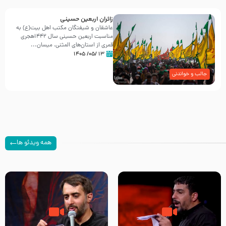
زائران اربعین حسینی
عاشقان و شیفتگان مکتب اهل بیت(ع) به
مناسبت اربعین حسینی سال ۱۴۴۲هجری
قمری از استان‌های المثنی، میسان...
۱۳ /۰۵/ ۱۴۰۵
جالب و خواندنی
همه ویدئو ها