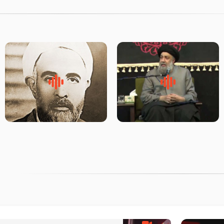
لقب حضرت رقیه سلام الله علیها
روضه‌ی مجلس یزید ملعون و
به چه معناست – حجت الاسلام
اسارت اهل‌بیت علیهم‌السلام –
علوی تهرانی
مرحوم حجت‌الاسلام شیخ علی
محدث زاده