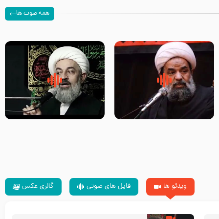
همه صوت ها
سلام جوانی که امام حسین علیه
زیارتی که اسباب رزق زیاد و عمر
السلام خودش جوابش را دادند
طولانی است حجت السلام حسین
-حجت الاسلام بندانی
یوسفی
ویدئو ها
فایل های صوتی
گالری عکس