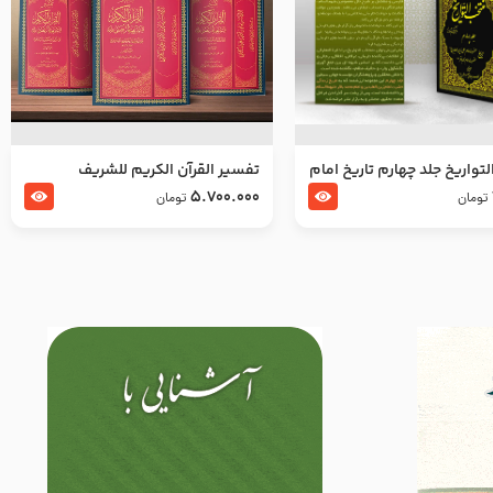
تواریخ جلد چهارم تاریخ امام
تفسير القرآن الكريم للشريف
بدین و امام محمد باقر
المرتضي قدس سرّه
5.700.000
تومان
تومان
لسلام