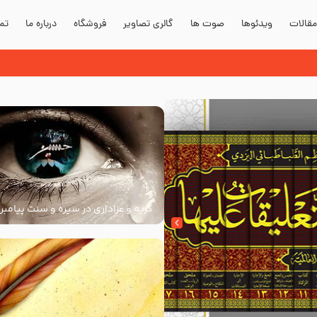
قالات
ویدئوها
صوت ها
گالری تصاویر
فروشگاه
درباره ما
تما
دند؟
گریه و عزاداری در سیره و سنت پیامبر 
سنت