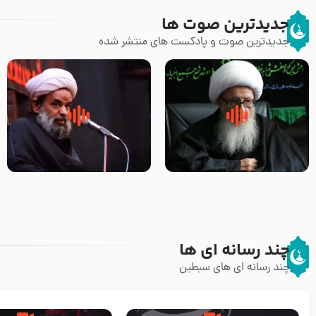
جدیدترین صوت ها
جدیدترین صوت و پادکست های منتشر شده
زوّار اربعین امام حسین (علیه
روضه جانسوز پاره های جگر امام
السلام) با این اشتیاق به زیارت
حسن مجتبی علیه السلام-حجت
بروند – آیت الله وحید خراسانی
الاسلام بندانی
چند رسانه ای ها
چند رسانه ای های سبطین