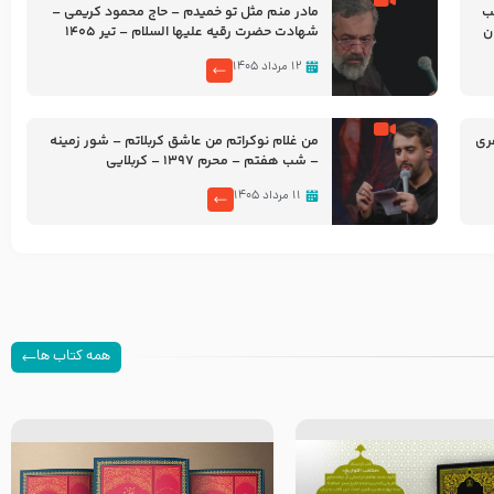
شب
مادر منم مثل تو خمیدم – حاج محمود کریمی –
شهادت حضرت رقیه علیها السلام – تیر ۱۴۰۵
هیئت رایة العباس علیه السلام
۱۲ مرداد ۱۴۰۵
ری
من غلام نوکراتم من عاشق کربلاتم – شور زمینه
– شب هفتم – محرم 1397 – کربلایی
محمدحسین پویانفر
۱۱ مرداد ۱۴۰۵
همه کتاب ها