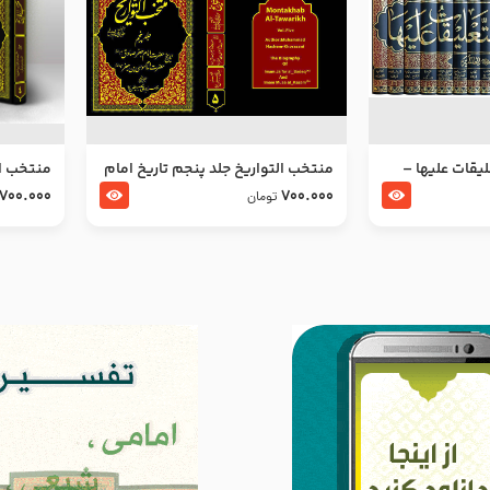
ليقات عليها –
منتخب التواریخ جلد پنجم تاریخ امام
منتخب ال
جعفر صادق و امام موسی بن جعفر
زین العا
700.000
700.000
تومان
علیهما السلام
علیهما ا