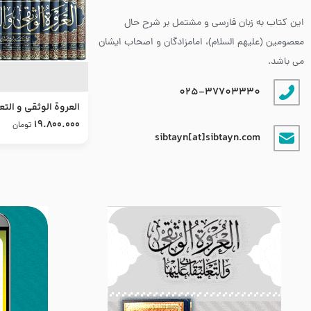
این کتاب به زبان فارسی و مشتمل بر شرح حال
معصومین (علیهم السلام)، امامزادگان و اصحاب ایشان
می باشد.
025-37703330
العروة الوثقى و التع
طرح جدید
19.800.000
تومان
sibtayn[at]sibtayn.com