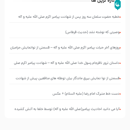
تازه ترین ها
خطبه حضرت سلمان سه روز پس از شهادت پیامبر اکرم صلی الله علیه و آله
وصیتی که نوشته نشد (حدیث قرطاس)
روزهای آخر حیات پیامبر اکرم صلی الله علیه و آله – قسمتی از نوانمایش حرامیان
در احرام – 1389
‌‌‌‌‌‌‌داستان ترور نافرجام رسول خدا صلی الله علیه و آله – شهادت پیامبر اکرم صلی
الله علیه و آله
قسمتی از نوا نمایش بیرق ماندگار بیان توطئه های منافقین پیش از شهادت
پیامبر اکرم صلی الله علیه و آله
دست خط متبرک امام رضا (علیه السلام) + عکس
آیا می دانید احادیث پیامبر(صلی الله علیه و آله) توسط خلفا به آتش کشیده
شد؟