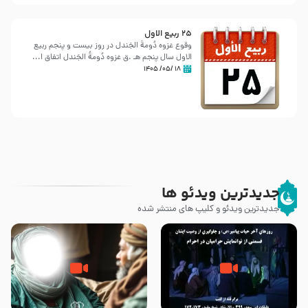
25 ربيع الاول
وقوع غزوه دُومةُ الجَندل در روز بیست و پنجم ربیع
الاول سال پنجم هـ .ق غزوه دُومةُ الجَندل اتفاق ا...
۱۸ /۰۵/ ۱۴۰۵
جدیدترین ویدئو ها
جدیدترین ویدئو و کلیپ های منتشر شده
روزهای آخر حیات پیامبر اکرم صلی
وصیتی که نوشته نشد (حدیث
الله علیه و آله – قسمتی از
قرطاس)