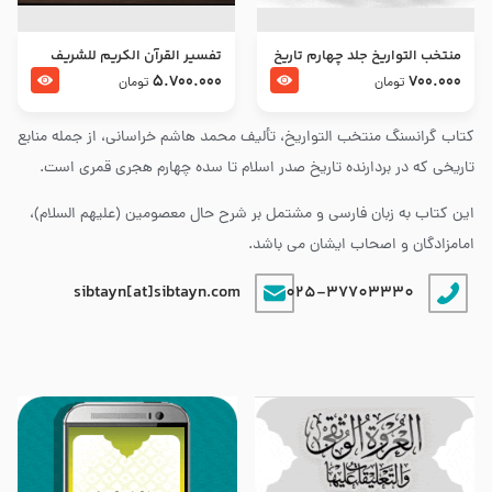
منتخب التواریخ جلد چهارم تاریخ
تفسير القرآن الكريم للشريف
امام زین العابدین و امام محمد
المرتضي قدس سرّه
5.700.000
700.000
تومان
تومان
باقر علیهما السلام
کتاب گرانسنگ منتخب التواريخ، تألیف محمد هاشم خراسانی، از جمله منابع
تاریخی که در بردارنده تاریخ صدر اسلام تا سده چهارم هجری قمری است.
این کتاب به زبان فارسی و مشتمل بر شرح حال معصومین (علیهم السلام)،
امامزادگان و اصحاب ایشان می باشد.
sibtayn[at]sibtayn.com
025-37703330