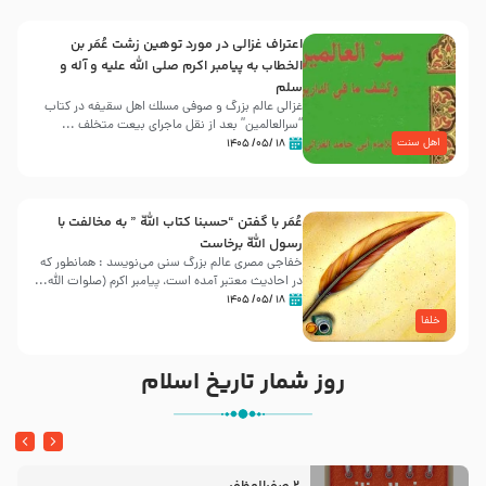
اعتراف غزالی در مورد توهین زشت عُمَر بن
الخطاب به پیامبر اکرم صلی الله علیه و آله و
سلم
غزالی عالم بزرگ و صوفی مسلك اهل سقيفه در کتاب
“سرالعالمین” بعد از نقل ماجرای بیعت متخلف ...
اهل سنت
۱۸ /۰۵/ ۱۴۰۵
عُمَر با گفتن “حسبنا كتاب اللّه ” به مخالفت با
رسول اللّه برخاست
خفاجی مصری عالم بزرگ سنی می‌نویسد : همانطور که
در احادیث معتبر آمده است، پیامبر اکرم (صلوات اللّه...
۱۸ /۰۵/ ۱۴۰۵
خلفا
روز شمار تاریخ اسلام