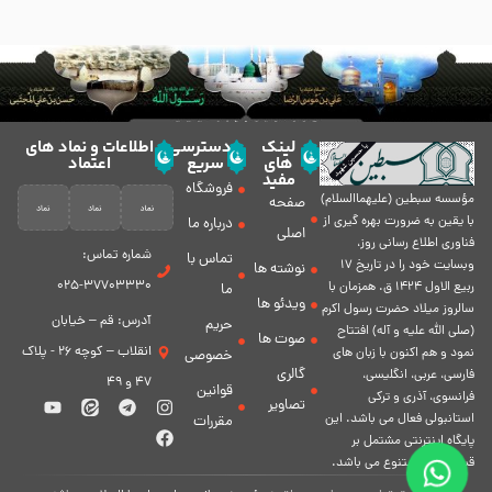
لینک
دسترسی
اطلاعات و نماد های
های
سریع
اعتماد
مفید
فروشگاه
مؤسسه سبطين (عليهماالسلام)
صفحه
با يقين به ضرورت بهره گیرى از
درباره ما
اصلی
فناورى اطلاع رسانى روز،
شماره تماس:
تماس با
وبسایت خود را در تاريخ 17
نوشته ها
37703330-025
ربيع الاول 1424 ق. همزمان با
ما
ویدئو ها
سالروز ميلاد حضرت رسول اكرم
آدرس: قم – خیابان
حریم
(صلی الله علیه و آله) افتتاح
صوت ها
انقلاب – کوچه 26 - پلاک
نمود و هم اكنون با زبان های
خصوصی
گالری
فارسی، عربى، انگلیسی،
47 و 49
قوانین
فرانسوی، آذری و ترکی
تصاویر
استانبولی فعال مى باشد. اين
مقررات
پايگاه اينترنتى مشتمل بر
قسمت هاى متنوع مى باشد.