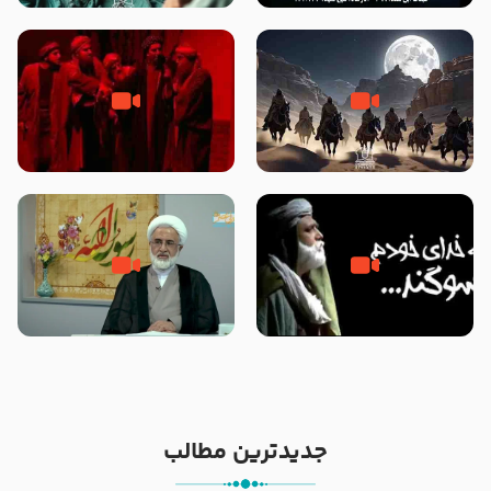
نوانمایش حرامیان در احرام – 1389
‌‌‌‌‌‌‌داستان ترور نافرجام رسول خدا
قسمتی از نوا نمایش بیرق ماندگار
صلی الله علیه و آله – شهادت
بیان توطئه های منافقین پیش از
پیامبر اکرم صلی الله علیه و آله
شهادت پیامبر اکرم صلی الله علیه
و آله
خطبه حضرت سلمان سه روز پس از
شهادت پیامبر اکرم صلی الله علیه
مادر داعش – حجت الاسلام جباری
و آله
جدیدترین مطالب