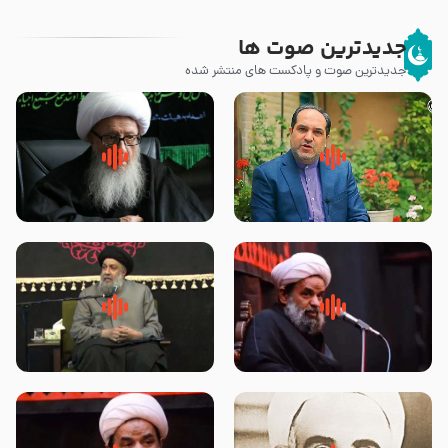
جدیدترین صوت ها
جدیدترین صوت و پادکست های منتشر شده
پیامبر صلی الله علیه وآله و سلم
زوّار اربعین امام حسین (علیه
فرمودند وای بر بچه های آخر
السلام) با این اشتیاق به زیارت
الزمان- دکتر هزار
بروند – آیت الله وحید خراسانی
روضه جانسوز پاره های جگر امام
لقب حضرت رقیه سلام الله علیها به
حسن مجتبی علیه السلام-حجت
چه معناست – حجت الاسلام علوی
الاسلام بندانی
تهرانی