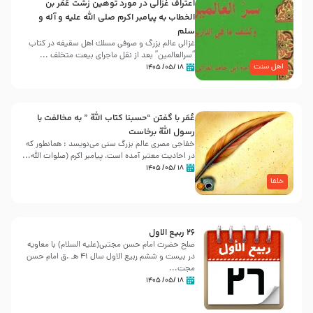
اعتراف غزالی در مورد توهین زشت عُمَر بن
الخطاب به پیامبر اکرم صلی الله علیه و آله و
سلم
غزالی عالم بزرگ و صوفی مسلك اهل سقيفه در کتاب
“سرالعالمین” بعد از نقل ماجرای بیعت متخلف ...
اهل سنت
۱۸ /۰۵/ ۱۴۰۵
عُمَر با گفتن “حسبنا كتاب اللّه ” به مخالفت با
رسول اللّه برخاست
خفاجی مصری عالم بزرگ سنی می‌نویسد : همانطور که
در احادیث معتبر آمده است، پیامبر اکرم (صلوات اللّه...
۱۸ /۰۵/ ۱۴۰۵
خلفا
26 ربيع الاول
صلح حضرت امام حسن مجتبی(علیه السلام) با معاویه
در بیست و ششم ربیع الاول سال 41 هـ .ق امام حسن
مجت...
۱۸ /۰۵/ ۱۴۰۵