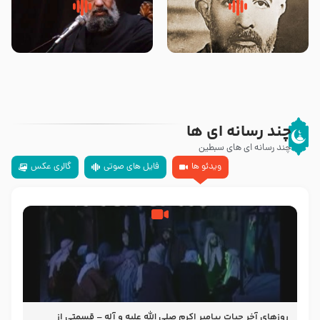
روضه‌ی مجلس یزید ملعون و
سلام جوانی که امام حسین علیه
اسارت اهل‌بیت علیهم‌السلام –
السلام خودش جوابش را دادند
مرحوم حجت‌الاسلام شیخ علی
-حجت الاسلام بندانی
محدث زاده
چند رسانه ای ها
چند رسانه ای های سبطین
ویدئو ها
فایل های صوتی
گالری عکس
روزهای آخر حیات پیامبر اکرم صلی الله علیه و آله – قسمتی از