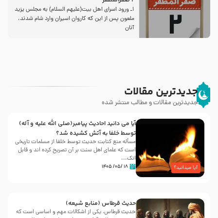
2 صفرالمظفر
1ـ ورود اسراى اهل بیت‌(علیهم السلام) به مجلس یزید
ملعون پس از این كه كاروان اسیران وارد شام شدند،
آنان
جدیدترین مقالات
جدیدترین مقالات و مطالب منتشر شده
آیا می دانید احادیث پیامبر(صلی الله علیه و آله)
توسط خلفا به آتش کشیده شد؟
مسأله منع کتابت حدیث توسط خلفا از مسلمات تاریخی
است که علمای اهل سنت بر آن تصریح کرده اند و قابل
انک...
۱۸ /۰۵/ ۱۴۰۵
آیا میدانید؟
حدیث قرطاس (منابع شیعه)
حدیث قرطاس، یکی از اشکالات مهم و اساسی است که