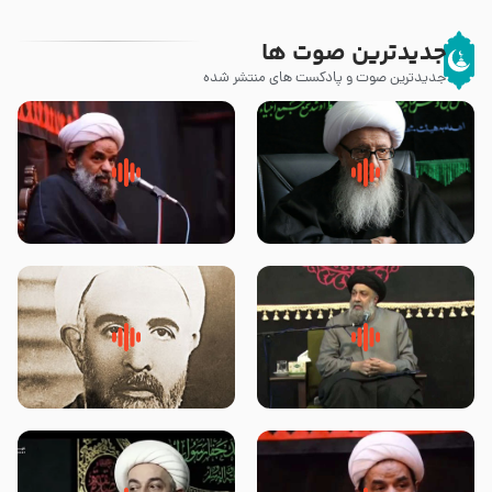
جدیدترین صوت ها
جدیدترین صوت و پادکست های منتشر شده
زوّار اربعین امام حسین (علیه
روضه جانسوز پاره های جگر امام
السلام) با این اشتیاق به زیارت
حسن مجتبی علیه السلام-حجت
بروند – آیت الله وحید خراسانی
الاسلام بندانی
لقب حضرت رقیه سلام الله علیها به
روضه‌ی مجلس یزید ملعون و
چه معناست – حجت الاسلام علوی
اسارت اهل‌بیت علیهم‌السلام –
تهرانی
مرحوم حجت‌الاسلام شیخ علی
محدث زاده