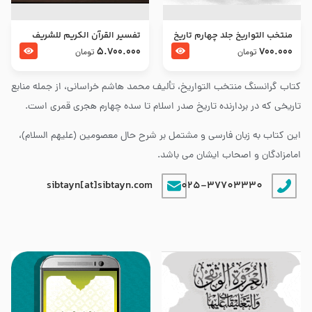
منتخب التواریخ جلد چهارم تاریخ
تفسير القرآن الكريم للشريف
امام زین العابدین و امام محمد
المرتضي قدس سرّه
5.700.000
700.000
تومان
تومان
باقر علیهما السلام
کتاب گرانسنگ منتخب التواريخ، تألیف محمد هاشم خراسانی، از جمله منابع
تاریخی که در بردارنده تاریخ صدر اسلام تا سده چهارم هجری قمری است.
این کتاب به زبان فارسی و مشتمل بر شرح حال معصومین (علیهم السلام)،
امامزادگان و اصحاب ایشان می باشد.
sibtayn[at]sibtayn.com
025-37703330