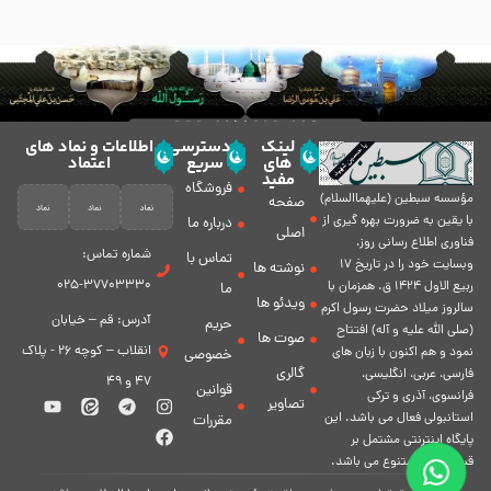
لینک
دسترسی
اطلاعات و نماد های
های
سریع
اعتماد
مفید
فروشگاه
مؤسسه سبطين (عليهماالسلام)
صفحه
با يقين به ضرورت بهره گیرى از
درباره ما
اصلی
فناورى اطلاع رسانى روز،
شماره تماس:
تماس با
وبسایت خود را در تاريخ 17
نوشته ها
37703330-025
ربيع الاول 1424 ق. همزمان با
ما
ویدئو ها
سالروز ميلاد حضرت رسول اكرم
آدرس: قم – خیابان
حریم
(صلی الله علیه و آله) افتتاح
صوت ها
انقلاب – کوچه 26 - پلاک
نمود و هم اكنون با زبان های
خصوصی
گالری
فارسی، عربى، انگلیسی،
47 و 49
قوانین
فرانسوی، آذری و ترکی
تصاویر
استانبولی فعال مى باشد. اين
مقررات
پايگاه اينترنتى مشتمل بر
قسمت هاى متنوع مى باشد.