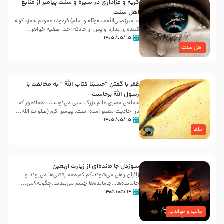
گریه و عزاداری در سیره و سنت پیامبر از منابع
اهل سنت
پیامبر(صلی‌الله‌علیه‌وآله و سلم) فرمود: عمویم حمزه گریه
کننده‌ای ندارد و پس از حادثه احد، صفیه خواهر...
۱۵ /۰۵/ ۱۴۰۵
اهل سنت
عُمَر با گفتن “حسبنا كتاب اللّه ” به مخالفت با
رسول اللّه برخاست
خفاجی مصری عالم بزرگ سنی می‌نویسد : همانطور که
در احادیث معتبر آمده است، پیامبر اکرم (صلوات اللّه...
۱۵ /۰۵/ ۱۴۰۵
خلفا
سوزدل جا مانده‌ای از زیارت اربعین
زائران راهی می‌شوند،کم‌ کم همه رفتنی‌ها می‌روند و
جامانده‌ها…جامانده‌ها چشم می‌بندند.چگونه؟می‌...
۱۴ /۰۵/ ۱۴۰۵
جالب و خواندنی