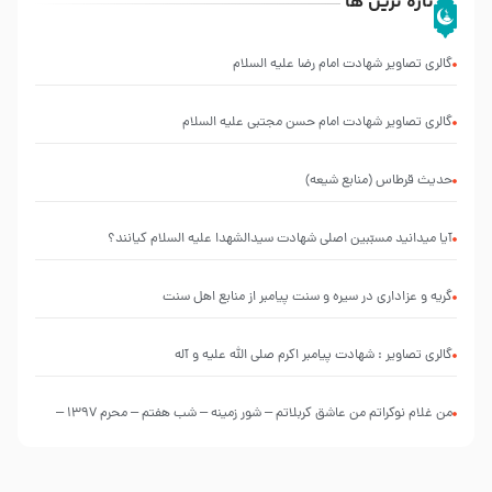
تازه ترین ها
گالری تصاویر شهادت امام رضا علیه السلام
گالری تصاویر شهادت امام حسن مجتبی علیه السلام
حدیث قرطاس (منابع شیعه)
آیا میدانید مسبّبین اصلی شهادت سیدالشهدا علیه ‌السلام کیانند؟
گریه و عزاداری در سیره و سنت پیامبر از منابع اهل سنت
گالری تصاویر : شهادت پیامبر اکرم صلی الله علیه و آله
من غلام نوکراتم من عاشق کربلاتم – شور زمینه – شب هفتم – محرم 1397 –
کربلایی محمدحسین پویانفر