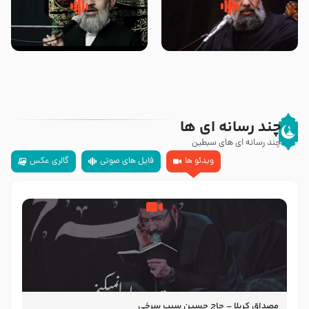
سلام جوانی که امام حسین علیه
زیارتی که اسباب رزق زیاد و عمر
السلام خودش جوابش را دادند
طولانی است حجت السلام حسین
-حجت الاسلام بندانی
یوسفی
چند رسانه ای ها
چند رسانه ای های سبطین
ویدئو ها
فایل های صوتی
گالری عکس
مصداق کربلا – حاج حسین سیب سرخی