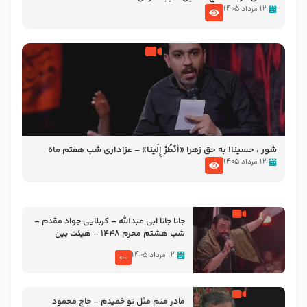
۱۲ مرداد ۱۴۰۵
شور ، حسینا! به‌ حق زهرا «أُنْظُرْ إِلَینا» – عزاداری شب هفتم ماه
محرّم 1405
۱۲ مرداد ۱۴۰۵
جانا جانا ابی عبدالله – کربلایی جواد مقدم –
شب هشتم محرم 1448 – هیئت بین
الحرمین طهران
۱۲ مرداد ۱۴۰۵
مادر منم مثل تو خمیدم – حاج محمود