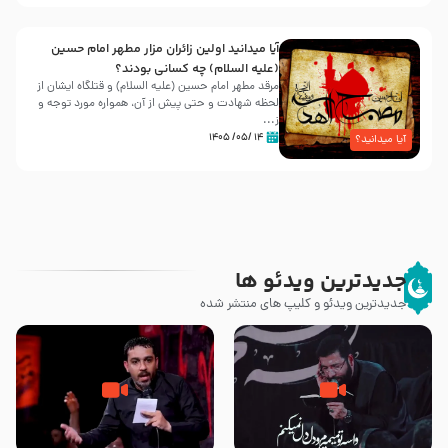
آیا میدانید اولین زائران مزار مطهر امام حسین
(علیه السلام) چه کسانی بودند؟
مرقد مطهر امام حسین (علیه السلام) و قتلگاه ایشان از
لحظه شهادت و حتی پیش از آن، همواره مورد توجه و
ز...
۱۴ /۰۵/ ۱۴۰۵
آیا میدانید؟
جدیدترین ویدئو ها
جدیدترین ویدئو و کلیپ های منتشر شده
مصداق کربلا – حاج حسین سیب
شور ، حسینا! به‌ حق زهرا «أُنْظُرْ
سرخی
إِلَینا» – عزاداری شب هفتم ماه