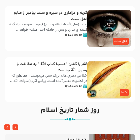
گریه و عزاداری در سیره و سنت پیامبر از منابع
اهل سنت
پیامبر(صلی‌الله‌علیه‌وآله و سلم) فرمود: عمویم حمزه گریه
کننده‌ای ندارد و پس از حادثه احد، صفیه خواهر...
۱۵ /۰۵/ ۱۴۰۵
اهل سنت
عُمَر با گفتن “حسبنا كتاب اللّه ” به مخالفت با
رسول اللّه برخاست
خفاجی مصری عالم بزرگ سنی می‌نویسد : همانطور که
در احادیث معتبر آمده است، پیامبر اکرم (صلوات اللّه...
۱۵ /۰۵/ ۱۴۰۵
خلفا
روز شمار تاریخ اسلام