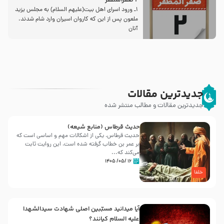
2 صفرالمظفر
1ـ ورود اسراى اهل بیت‌(علیهم السلام) به مجلس یزید
ملعون پس از این كه كاروان اسیران وارد شام شدند،
آنان
جدیدترین مقالات
جدیدترین مقالات و مطالب منتشر شده
حدیث قرطاس (منابع شیعه)
حدیث قرطاس، یکی از اشکالات مهم و اساسی است که
بر عمر بن خطاب گرفته شده است، این روایت ثابت
می‌کند که...
۱۶ /۰۵/ ۱۴۰۵
خلفا
آیا میدانید مسبّبین اصلی شهادت سیدالشهدا
علیه ‌السلام کیانند؟