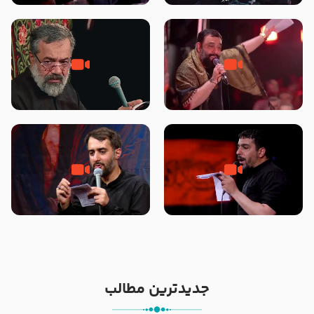
محرّم 1405
جانا جانا ابی عبدالله – کربلایی جواد
مادر منم مثل تو خمیدم – حاج
مقدم – شب هشتم محرم 1448 –
محمود کریمی – شهادت حضرت
هیئت بین الحرمین طهران
رقیه علیها السلام – تیر ۱۴۰۵
هیئت رایة العباس علیه السلام
تک ، عبّاس، صاحب دل‌هاست –
من غلام نوکراتم من عاشق کربلاتم
حاج حنیف طاهری – عزاداری شب
– شور زمینه – شب هفتم – محرم
تاسوعا 1405
1397 – کربلایی محمدحسین
پویانفر
جدیدترین مطالب