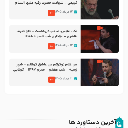
کریمی – شهادت حضرت رقیه علیها السلام
– تیر ۱۴۰۵ هیئت رایة العباس علیه السلام
۱۲ مرداد ۱۴۰۵
تک ، عبّاس، صاحب دل‌هاست – حاج حنیف
طاهری – عزاداری شب تاسوعا 1405
۱۲ مرداد ۱۴۰۵
من غلام نوکراتم من عاشق کربلاتم – شور
زمینه – شب هفتم – محرم 1397 – کربلایی
محمدحسین پویانفر
۱۱ مرداد ۱۴۰۵
آخرین دستاورد ها