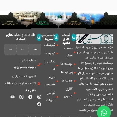
لینک
دسترسی
اطلاعات و نماد های
های
سریع
اعتماد
مفید
فروشگاه
مؤسسه سبطين (عليهماالسلام)
صفحه
با يقين به ضرورت بهره گیرى از
درباره ما
اصلی
فناورى اطلاع رسانى روز،
شماره تماس:
تماس با
وبسایت خود را در تاريخ 17
نوشته ها
37703330-025
ربيع الاول 1424 ق. همزمان با
ما
ویدئو ها
سالروز ميلاد حضرت رسول اكرم
آدرس: قم – خیابان
حریم
(صلی الله علیه و آله) افتتاح
صوت ها
انقلاب – کوچه 26 - پلاک
نمود و هم اكنون با زبان های
خصوصی
گالری
فارسی، عربى، انگلیسی،
47 و 49
قوانین
فرانسوی، آذری و ترکی
تصاویر
استانبولی فعال مى باشد. اين
مقررات
پايگاه اينترنتى مشتمل بر
قسمت هاى متنوع مى باشد.