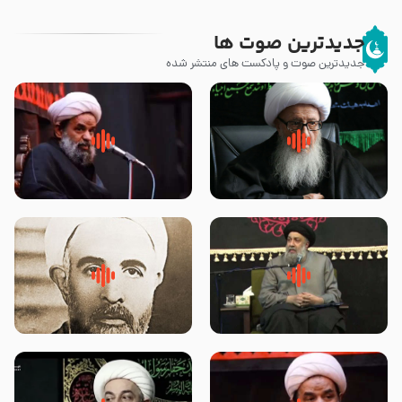
جدیدترین صوت ها
جدیدترین صوت و پادکست های منتشر شده
زوّار اربعین امام حسین (علیه
روضه جانسوز پاره های جگر امام
السلام) با این اشتیاق به زیارت
حسن مجتبی علیه السلام-حجت
بروند – آیت الله وحید خراسانی
الاسلام بندانی
لقب حضرت رقیه سلام الله علیها به
روضه‌ی مجلس یزید ملعون و
چه معناست – حجت الاسلام علوی
اسارت اهل‌بیت علیهم‌السلام –
تهرانی
مرحوم حجت‌الاسلام شیخ علی
محدث زاده