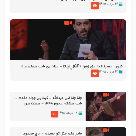
۱۲ مرداد ۱۴۰۵
شور ، حسینا! به‌ حق زهرا «أُنْظُرْ إِلَینا» – عزاداری شب هفتم ماه
محرّم 1405
۱۲ مرداد ۱۴۰۵
جانا جانا ابی عبدالله – کربلایی جواد مقدم –
شب هشتم محرم 1448 – هیئت بین
الحرمین طهران
۱۲ مرداد ۱۴۰۵
مادر منم مثل تو خمیدم – حاج محمود