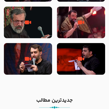
محرّم 1405
جانا جانا ابی عبدالله – کربلایی جواد
مادر منم مثل تو خمیدم – حاج
مقدم – شب هشتم محرم 1448 –
محمود کریمی – شهادت حضرت
هیئت بین الحرمین طهران
رقیه علیها السلام – تیر ۱۴۰۵
هیئت رایة العباس علیه السلام
تک ، عبّاس، صاحب دل‌هاست –
من غلام نوکراتم من عاشق کربلاتم
حاج حنیف طاهری – عزاداری شب
– شور زمینه – شب هفتم – محرم
تاسوعا 1405
1397 – کربلایی محمدحسین
پویانفر
جدیدترین مطالب