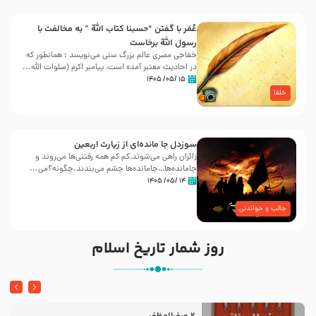
عُمَر با گفتن “حسبنا كتاب اللّه ” به مخالفت با
رسول اللّه برخاست
خفاجی مصری عالم بزرگ سنی می‌نویسد : همانطور که
در احادیث معتبر آمده است، پیامبر اکرم (صلوات اللّه...
۱۵ /۰۵/ ۱۴۰۵
خلفا
سوزدل جا مانده‌ای از زیارت اربعین
زائران راهی می‌شوند،کم‌ کم همه رفتنی‌ها می‌روند و
جامانده‌ها…جامانده‌ها چشم می‌بندند.چگونه؟می‌...
۱۴ /۰۵/ ۱۴۰۵
جالب و خواندنی
روز شمار تاریخ اسلام