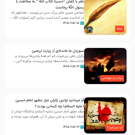
عُمَر با گفتن “حسبنا كتاب اللّه ” به مخالفت با
رسول اللّه برخاست
خفاجی مصری عالم بزرگ سنی می‌نویسد : همانطور که
در احادیث معتبر آمده است، پیامبر اکرم (صلوات اللّه...
۱۵ /۰۵/ ۱۴۰۵
خلفا
سوزدل جا مانده‌ای از زیارت اربعین
زائران راهی می‌شوند،کم‌ کم همه رفتنی‌ها می‌روند و
جامانده‌ها…جامانده‌ها چشم می‌بندند.چگونه؟می‌...
۱۴ /۰۵/ ۱۴۰۵
جالب و خواندنی
آیا میدانید اولین زائران مزار مطهر امام حسین
(علیه السلام) چه کسانی بودند؟
مرقد مطهر امام حسین (علیه السلام) و قتلگاه ایشان از
لحظه شهادت و حتی پیش از آن، همواره مورد توجه و
ز...
۱۴ /۰۵/ ۱۴۰۵
آیا میدانید؟