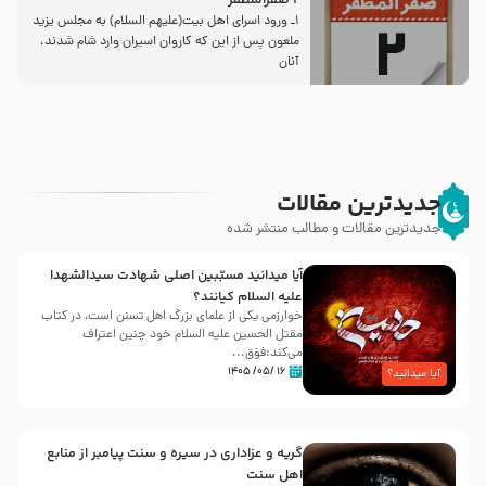
2 صفرالمظفر
1ـ ورود اسراى اهل بیت‌(علیهم السلام) به مجلس یزید
ملعون پس از این كه كاروان اسیران وارد شام شدند،
آنان
جدیدترین مقالات
جدیدترین مقالات و مطالب منتشر شده
آیا میدانید مسبّبین اصلی شهادت سیدالشهدا
علیه ‌السلام کیانند؟
خوارزمی یکی از علمای بزرگ اهل تسنن است، در کتاب
مقتل الحسین علیه ‌السلام خود چنین اعتراف
می‌کند:فوَق...
۱۶ /۰۵/ ۱۴۰۵
آیا میدانید؟
گریه و عزاداری در سیره و سنت پیامبر از منابع
اهل سنت