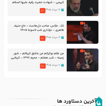
کریمی – شهادت حضرت رقیه علیها السلام
– تیر ۱۴۰۵ هیئت رایة العباس علیه السلام
۱۲ مرداد ۱۴۰۵
تک ، عبّاس، صاحب دل‌هاست – حاج حنیف
طاهری – عزاداری شب تاسوعا 1405
۱۲ مرداد ۱۴۰۵
من غلام نوکراتم من عاشق کربلاتم – شور
زمینه – شب هفتم – محرم 1397 – کربلایی
محمدحسین پویانفر
۱۱ مرداد ۱۴۰۵
آخرین دستاورد ها