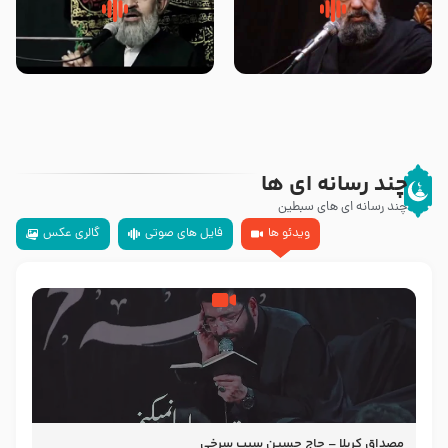
سلام جوانی که امام حسین علیه
زیارتی که اسباب رزق زیاد و عمر
السلام خودش جوابش را دادند
طولانی است حجت السلام حسین
-حجت الاسلام بندانی
یوسفی
چند رسانه ای ها
چند رسانه ای های سبطین
ویدئو ها
فایل های صوتی
گالری عکس
مصداق کربلا – حاج حسین سیب سرخی