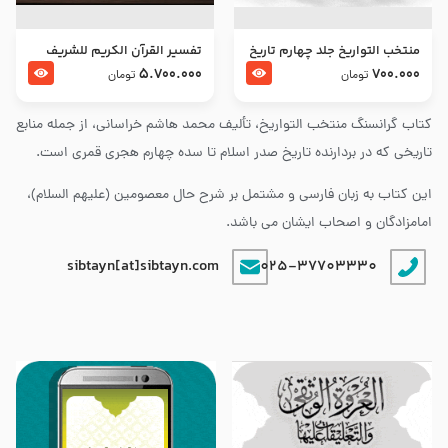
منتخب التواریخ جلد چهارم تاریخ
تفسير القرآن الكريم للشريف
امام زین العابدین و امام محمد
المرتضي قدس سرّه
5.700.000
700.000
تومان
تومان
باقر علیهما السلام
کتاب گرانسنگ منتخب التواريخ، تألیف محمد هاشم خراسانی، از جمله منابع
تاریخی که در بردارنده تاریخ صدر اسلام تا سده چهارم هجری قمری است.
این کتاب به زبان فارسی و مشتمل بر شرح حال معصومین (علیهم السلام)،
امامزادگان و اصحاب ایشان می باشد.
sibtayn[at]sibtayn.com
025-37703330