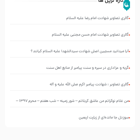
تازه ترین ها
گالری تصاویر شهادت امام رضا علیه السلام
گالری تصاویر شهادت امام حسن مجتبی علیه السلام
آیا میدانید مسبّبین اصلی شهادت سیدالشهدا علیه ‌السلام کیانند؟
گریه و عزاداری در سیره و سنت پیامبر از منابع اهل سنت
گالری تصاویر : شهادت پیامبر اکرم صلی الله علیه و آله
من غلام نوکراتم من عاشق کربلاتم – شور زمینه – شب هفتم – محرم 1397 –
کربلایی محمدحسین پویانفر
سوزدل جا مانده‌ای از زیارت اربعین