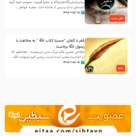
پیامبر(صلی‌الله‌علیه‌وآله و سلم) فرمود: عمویم حمزه گریه
کننده‌ای ندارد و پس از حادثه احد، صفیه خواهر...
۱۵ /۰۵/ ۱۴۰۵
اهل سنت
عُمَر با گفتن “حسبنا كتاب اللّه ” به مخالفت با
رسول اللّه برخاست
خفاجی مصری عالم بزرگ سنی می‌نویسد : همانطور که
در احادیث معتبر آمده است، پیامبر اکرم (صلوات اللّه...
۱۵ /۰۵/ ۱۴۰۵
خلفا