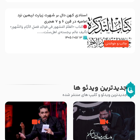
اسنادی کهن دال بر شهرت زیارت اربعین نزد
امامیه در قرن ۶ و ۷ هجری
کتاب «العَلَمُ المَشهور في فَوائِدِ فَضلِ الأيّامِ وَالشُّهورِ»
تألیف عالم برجسته‌ی اهل‌سنّت…...
۱۳ /۰۵/ ۱۴۰۵
جالب و خواندنی
جدیدترین ویدئو ها
جدیدترین ویدئو و کلیپ های منتشر شده
مصداق کربلا – حاج حسین سیب
شور ، حسینا! به‌ حق زهرا «أُنْظُرْ
سرخی
إِلَینا» – عزاداری شب هفتم ماه