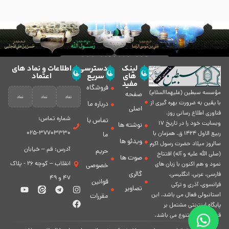
لینک
دسترسی
اطلاعات و نماد های
های
سریع
اعتماد
مفید
فروشگاه
مؤسسه سبطين (عليهماالسلام)
صفحه
با يقين به ضرورت بهره گیرى از
درباره ما
اصلی
فناورى اطلاع رسانى روز،
شماره تماس:
تماس با
وبسایت خود را در تاريخ 17
نوشته ها
37703330-025
ربيع الاول 1424 ق. همزمان با
ما
ویدئو ها
سالروز ميلاد حضرت رسول اكرم
آدرس: قم – خیابان
حریم
(صلی الله علیه و آله) افتتاح
صوت ها
انقلاب – کوچه 26 - پلاک
نمود و هم اكنون با زبان های
خصوصی
گالری
فارسی، عربى، انگلیسی،
47 و 49
قوانین
فرانسوی، آذری و ترکی
تصاویر
استانبولی فعال مى باشد. اين
مقررات
پايگاه اينترنتى مشتمل بر
قسمت هاى متنوع مى باشد.