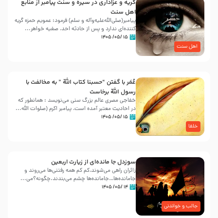
گریه و عزاداری در سیره و سنت پیامبر از منابع
اهل سنت
پیامبر(صلی‌الله‌علیه‌وآله و سلم) فرمود: عمویم حمزه گریه
کننده‌ای ندارد و پس از حادثه احد، صفیه خواهر...
۱۵ /۰۵/ ۱۴۰۵
اهل سنت
عُمَر با گفتن “حسبنا كتاب اللّه ” به مخالفت با
رسول اللّه برخاست
خفاجی مصری عالم بزرگ سنی می‌نویسد : همانطور که
در احادیث معتبر آمده است، پیامبر اکرم (صلوات اللّه...
۱۵ /۰۵/ ۱۴۰۵
خلفا
سوزدل جا مانده‌ای از زیارت اربعین
زائران راهی می‌شوند،کم‌ کم همه رفتنی‌ها می‌روند و
جامانده‌ها…جامانده‌ها چشم می‌بندند.چگونه؟می‌...
۱۴ /۰۵/ ۱۴۰۵
جالب و خواندنی