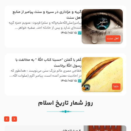
گریه و عزاداری در سیره و سنت پیامبر از منابع
اهل سنت
پیامبر(صلی‌الله‌علیه‌وآله و سلم) فرمود: عمویم حمزه گریه
کننده‌ای ندارد و پس از حادثه احد، صفیه خواهر...
۱۵ /۰۵/ ۱۴۰۵
اهل سنت
عُمَر با گفتن “حسبنا كتاب اللّه ” به مخالفت با
رسول اللّه برخاست
خفاجی مصری عالم بزرگ سنی می‌نویسد : همانطور که
در احادیث معتبر آمده است، پیامبر اکرم (صلوات اللّه...
۱۵ /۰۵/ ۱۴۰۵
خلفا
روز شمار تاریخ اسلام