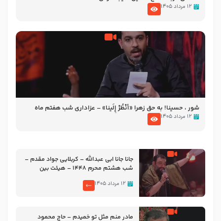
۱۲ مرداد ۱۴۰۵
شور ، حسینا! به‌ حق زهرا «أُنْظُرْ إِلَینا» – عزاداری شب هفتم ماه
محرّم 1405
۱۲ مرداد ۱۴۰۵
جانا جانا ابی عبدالله – کربلایی جواد مقدم –
شب هشتم محرم 1448 – هیئت بین
الحرمین طهران
۱۲ مرداد ۱۴۰۵
مادر منم مثل تو خمیدم – حاج محمود