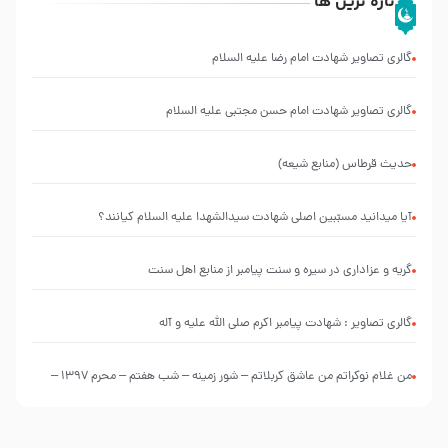
تازه ترین ها
گالری تصاویر شهادت امام رضا علیه السلام
گالری تصاویر شهادت امام حسن مجتبی علیه السلام
حدیث قرطاس (منابع شیعه)
آیا میدانید مسبّبین اصلی شهادت سیدالشهدا علیه ‌السلام کیانند؟
گریه و عزاداری در سیره و سنت پیامبر از منابع اهل سنت
گالری تصاویر : شهادت پیامبر اکرم صلی الله علیه و آله
من غلام نوکراتم من عاشق کربلاتم – شور زمینه – شب هفتم – محرم 1397 –
کربلایی محمدحسین پویانفر