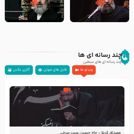
سلام جوانی که امام حسین علیه
زیارتی که اسباب رزق زیاد و عمر
السلام خودش جوابش را دادند
طولانی است حجت السلام حسین
-حجت الاسلام بندانی
یوسفی
چند رسانه ای ها
چند رسانه ای های سبطین
ویدئو ها
فایل های صوتی
گالری عکس
مصداق کربلا – حاج حسین سیب سرخی