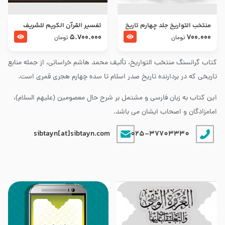
منتخب التواریخ جلد چهارم تاریخ
تفسير القرآن الكريم للشريف
امام زین العابدین و امام محمد
المرتضي قدس سرّه
5.700.000
700.000
تومان
تومان
باقر علیهما السلام
کتاب گرانسنگ منتخب التواريخ، تألیف محمد هاشم خراسانی، از جمله منابع
تاریخی که در بردارنده تاریخ صدر اسلام تا سده چهارم هجری قمری است.
این کتاب به زبان فارسی و مشتمل بر شرح حال معصومین (علیهم السلام)،
امامزادگان و اصحاب ایشان می باشد.
sibtayn[at]sibtayn.com
025-37703330