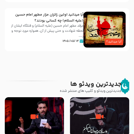
آیا میدانید اولین زائران مزار مطهر امام حسین
(علیه السلام) چه کسانی بودند؟
مرقد مطهر امام حسین (علیه السلام) و قتلگاه ایشان از
لحظه شهادت و حتی پیش از آن، همواره مورد توجه و
ز...
۱۴ /۰۵/ ۱۴۰۵
آیا میدانید؟
جدیدترین ویدئو ها
جدیدترین ویدئو و کلیپ های منتشر شده
مصداق کربلا – حاج حسین سیب
شور ، حسینا! به‌ حق زهرا «أُنْظُرْ
سرخی
إِلَینا» – عزاداری شب هفتم ماه