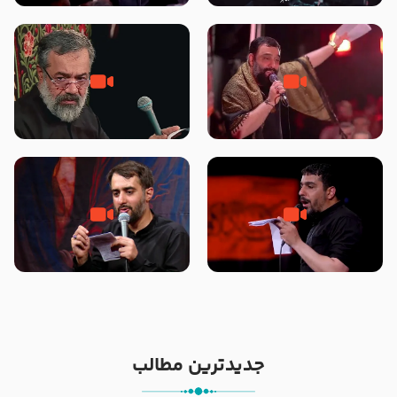
محرّم 1405
جانا جانا ابی عبدالله – کربلایی جواد
مادر منم مثل تو خمیدم – حاج
مقدم – شب هشتم محرم 1448 –
محمود کریمی – شهادت حضرت
هیئت بین الحرمین طهران
رقیه علیها السلام – تیر ۱۴۰۵
هیئت رایة العباس علیه السلام
تک ، عبّاس، صاحب دل‌هاست –
من غلام نوکراتم من عاشق کربلاتم
حاج حنیف طاهری – عزاداری شب
– شور زمینه – شب هفتم – محرم
تاسوعا 1405
1397 – کربلایی محمدحسین
پویانفر
جدیدترین مطالب