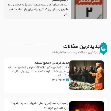
2 صفرالمظفر
1ـ ورود اسراى اهل بیت‌(علیهم السلام) به مجلس یزید
ملعون پس از این كه كاروان اسیران وارد شام شدند،
آنان
جدیدترین مقالات
جدیدترین مقالات و مطالب منتشر شده
حدیث قرطاس (منابع شیعه)
حدیث قرطاس، یکی از اشکالات مهم و اساسی است که
بر عمر بن خطاب گرفته شده است، این روایت ثابت
می‌کند که...
۱۶ /۰۵/ ۱۴۰۵
خلفا
آیا میدانید مسبّبین اصلی شهادت سیدالشهدا
علیه ‌السلام کیانند؟