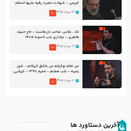
کریمی – شهادت حضرت رقیه علیها السلام
– تیر ۱۴۰۵ هیئت رایة العباس علیه السلام
۱۲ مرداد ۱۴۰۵
تک ، عبّاس، صاحب دل‌هاست – حاج حنیف
طاهری – عزاداری شب تاسوعا 1405
۱۲ مرداد ۱۴۰۵
من غلام نوکراتم من عاشق کربلاتم – شور
زمینه – شب هفتم – محرم 1397 – کربلایی
محمدحسین پویانفر
۱۱ مرداد ۱۴۰۵
آخرین دستاورد ها