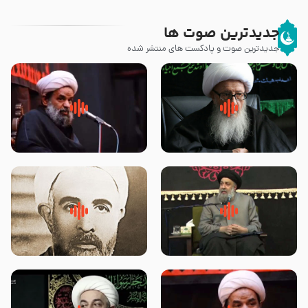
جدیدترین صوت ها
جدیدترین صوت و پادکست های منتشر شده
زوّار اربعین امام حسین (علیه
روضه جانسوز پاره های جگر امام
السلام) با این اشتیاق به زیارت
حسن مجتبی علیه السلام-حجت
بروند – آیت الله وحید خراسانی
الاسلام بندانی
لقب حضرت رقیه سلام الله علیها به
روضه‌ی مجلس یزید ملعون و
چه معناست – حجت الاسلام علوی
اسارت اهل‌بیت علیهم‌السلام –
تهرانی
مرحوم حجت‌الاسلام شیخ علی
محدث زاده