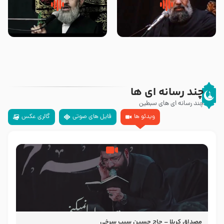
سلام جوانی که امام حسین علیه
زیارتی که اسباب رزق زیاد و عمر
السلام خودش جوابش را دادند
طولانی است حجت السلام حسین
-حجت الاسلام بندانی
یوسفی
چند رسانه ای ها
چند رسانه ای های سبطین
ویدئو ها
فایل های صوتی
گالری عکس
مصداق کربلا – حاج حسین سیب سرخی