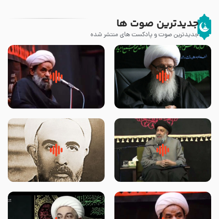
جدیدترین صوت ها
جدیدترین صوت و پادکست های منتشر شده
زوّار اربعین امام حسین (علیه
روضه جانسوز پاره های جگر امام
السلام) با این اشتیاق به زیارت
حسن مجتبی علیه السلام-حجت
بروند – آیت الله وحید خراسانی
الاسلام بندانی
لقب حضرت رقیه سلام الله علیها به
روضه‌ی مجلس یزید ملعون و
چه معناست – حجت الاسلام علوی
اسارت اهل‌بیت علیهم‌السلام –
تهرانی
مرحوم حجت‌الاسلام شیخ علی
محدث زاده