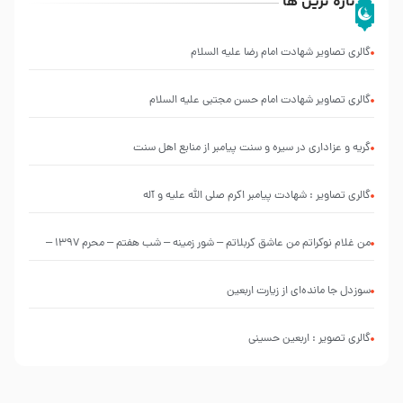
تازه ترین ها
گالری تصاویر شهادت امام رضا علیه السلام
گالری تصاویر شهادت امام حسن مجتبی علیه السلام
گریه و عزاداری در سیره و سنت پیامبر از منابع اهل سنت
گالری تصاویر : شهادت پیامبر اکرم صلی الله علیه و آله
من غلام نوکراتم من عاشق کربلاتم – شور زمینه – شب هفتم – محرم 1397 –
کربلایی محمدحسین پویانفر
سوزدل جا مانده‌ای از زیارت اربعین
گالری تصویر : اربعین حسینی