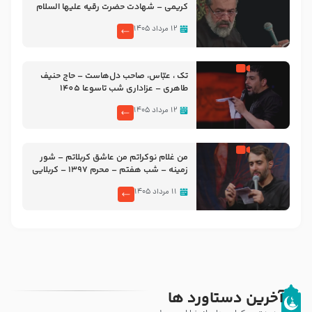
کریمی – شهادت حضرت رقیه علیها السلام
– تیر ۱۴۰۵ هیئت رایة العباس علیه السلام
۱۲ مرداد ۱۴۰۵
تک ، عبّاس، صاحب دل‌هاست – حاج حنیف
طاهری – عزاداری شب تاسوعا 1405
۱۲ مرداد ۱۴۰۵
من غلام نوکراتم من عاشق کربلاتم – شور
زمینه – شب هفتم – محرم 1397 – کربلایی
محمدحسین پویانفر
۱۱ مرداد ۱۴۰۵
آخرین دستاورد ها