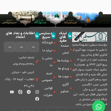
لینک
دسترسی
اطلاعات و نماد های
های
سریع
اعتماد
مفید
فروشگاه
مؤسسه سبطين (عليهماالسلام)
صفحه
با يقين به ضرورت بهره گیرى از
درباره ما
اصلی
فناورى اطلاع رسانى روز،
شماره تماس:
تماس با
وبسایت خود را در تاريخ 17
نوشته ها
37703330-025
ربيع الاول 1424 ق. همزمان با
ما
ویدئو ها
سالروز ميلاد حضرت رسول اكرم
آدرس: قم – خیابان
حریم
(صلی الله علیه و آله) افتتاح
صوت ها
انقلاب – کوچه 26 - پلاک
نمود و هم اكنون با زبان های
خصوصی
گالری
فارسی، عربى، انگلیسی،
47 و 49
قوانین
فرانسوی، آذری و ترکی
تصاویر
استانبولی فعال مى باشد. اين
مقررات
پايگاه اينترنتى مشتمل بر
قسمت هاى متنوع مى باشد.