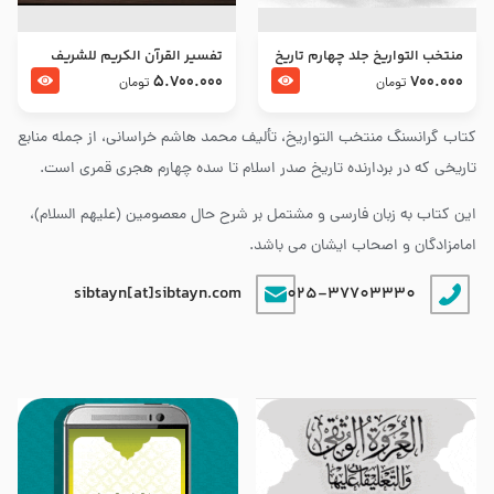
منتخب التواریخ جلد چهارم تاریخ
تفسير القرآن الكريم للشريف
امام زین العابدین و امام محمد
المرتضي قدس سرّه
5.700.000
700.000
تومان
تومان
باقر علیهما السلام
کتاب گرانسنگ منتخب التواريخ، تألیف محمد هاشم خراسانی، از جمله منابع
تاریخی که در بردارنده تاریخ صدر اسلام تا سده چهارم هجری قمری است.
این کتاب به زبان فارسی و مشتمل بر شرح حال معصومین (علیهم السلام)،
امامزادگان و اصحاب ایشان می باشد.
sibtayn[at]sibtayn.com
025-37703330