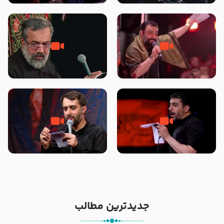
محرّم 1405
جانا جانا ابی عبدالله – کربلایی جواد
مادر منم مثل تو خمیدم – حاج
مقدم – شب هشتم محرم 1448 –
محمود کریمی – شهادت حضرت
هیئت بین الحرمین طهران
رقیه علیها السلام – تیر ۱۴۰۵
هیئت رایة العباس علیه السلام
تک ، عبّاس، صاحب دل‌هاست –
من غلام نوکراتم من عاشق کربلاتم
حاج حنیف طاهری – عزاداری شب
– شور زمینه – شب هفتم – محرم
تاسوعا 1405
1397 – کربلایی محمدحسین
پویانفر
جدیدترین مطالب