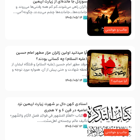
سوزدل جا مانده‌ای از زیارت اربعین
زائران راهی می‌شوند،کم‌ کم همه رفتنی‌ها می‌روند و
جامانده‌ها…جامانده‌ها چشم می‌بندند.چگونه؟می‌...
۱۴ /۰۵/ ۱۴۰۵
جالب و خواندنی
آیا میدانید اولین زائران مزار مطهر امام حسین
(علیه السلام) چه کسانی بودند؟
مرقد مطهر امام حسین (علیه السلام) و قتلگاه ایشان از
لحظه شهادت و حتی پیش از آن، همواره مورد توجه و
ز...
۱۴ /۰۵/ ۱۴۰۵
آیا میدانید؟
اسنادی کهن دال بر شهرت زیارت اربعین نزد
امامیه در قرن ۶ و ۷ هجری
کتاب «العَلَمُ المَشهور في فَوائِدِ فَضلِ الأيّامِ وَالشُّهورِ»
تألیف عالم برجسته‌ی اهل‌سنّت…...
۱۳ /۰۵/ ۱۴۰۵
جالب و خواندنی