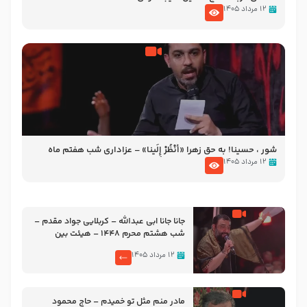
۱۲ مرداد ۱۴۰۵
شور ، حسینا! به‌ حق زهرا «أُنْظُرْ إِلَینا» – عزاداری شب هفتم ماه
محرّم 1405
۱۲ مرداد ۱۴۰۵
جانا جانا ابی عبدالله – کربلایی جواد مقدم –
شب هشتم محرم 1448 – هیئت بین
الحرمین طهران
۱۲ مرداد ۱۴۰۵
مادر منم مثل تو خمیدم – حاج محمود