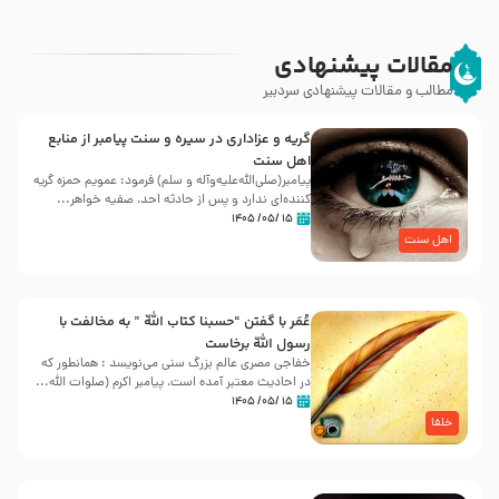
مقالات پیشنهادی
مطالب و مقالات پیشنهادی سردبیر
گریه و عزاداری در سیره و سنت پیامبر از منابع
اهل سنت
پیامبر(صلی‌الله‌علیه‌وآله و سلم) فرمود: عمویم حمزه گریه
کننده‌ای ندارد و پس از حادثه احد، صفیه خواهر...
۱۵ /۰۵/ ۱۴۰۵
اهل سنت
عُمَر با گفتن “حسبنا كتاب اللّه ” به مخالفت با
رسول اللّه برخاست
خفاجی مصری عالم بزرگ سنی می‌نویسد : همانطور که
در احادیث معتبر آمده است، پیامبر اکرم (صلوات اللّه...
۱۵ /۰۵/ ۱۴۰۵
خلفا