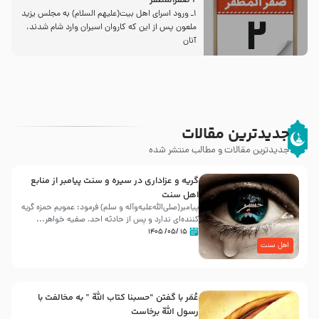
2 صفرالمظفر
1ـ ورود اسراى اهل بیت‌(علیهم السلام) به مجلس یزید
ملعون پس از این كه كاروان اسیران وارد شام شدند،
آنان
جدیدترین مقالات
جدیدترین مقالات و مطالب منتشر شده
گریه و عزاداری در سیره و سنت پیامبر از منابع
اهل سنت
پیامبر(صلی‌الله‌علیه‌وآله و سلم) فرمود: عمویم حمزه گریه
کننده‌ای ندارد و پس از حادثه احد، صفیه خواهر...
۱۵ /۰۵/ ۱۴۰۵
اهل سنت
عُمَر با گفتن “حسبنا كتاب اللّه ” به مخالفت با
رسول اللّه برخاست