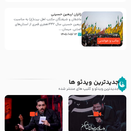
زائران اربعین حسینی
عاشقان و شیفتگان مکتب اهل بیت(ع) به مناسبت
اربعین حسینی سال ۱۴۴۲هجری قمری از استان‌های
المثنی، میسان...
۱۳ /۰۵/ ۱۴۰۵
جالب و خواندنی
جدیدترین ویدئو ها
جدیدترین ویدئو و کلیپ های منتشر شده
مصداق کربلا – حاج حسین سیب
شور ، حسینا! به‌ حق زهرا «أُنْظُرْ
سرخی
إِلَینا» – عزاداری شب هفتم ماه