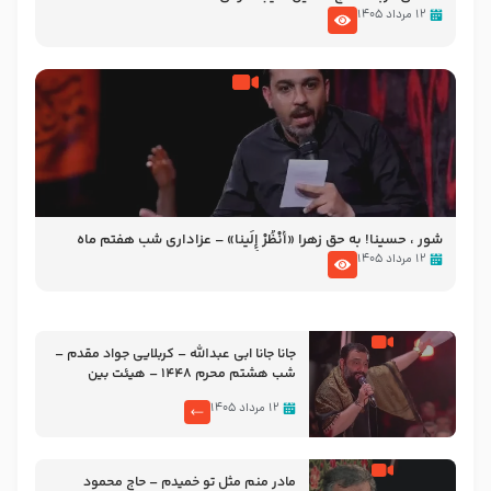
۱۲ مرداد ۱۴۰۵
شور ، حسینا! به‌ حق زهرا «أُنْظُرْ إِلَینا» – عزاداری شب هفتم ماه
محرّم 1405
۱۲ مرداد ۱۴۰۵
جانا جانا ابی عبدالله – کربلایی جواد مقدم –
شب هشتم محرم 1448 – هیئت بین
الحرمین طهران
۱۲ مرداد ۱۴۰۵
مادر منم مثل تو خمیدم – حاج محمود