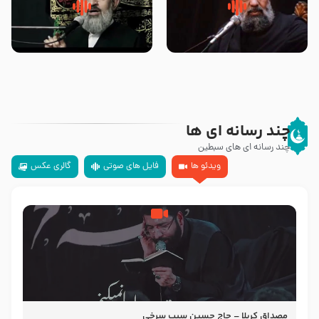
سلام جوانی که امام حسین علیه
زیارتی که اسباب رزق زیاد و عمر
السلام خودش جوابش را دادند
طولانی است حجت السلام حسین
-حجت الاسلام بندانی
یوسفی
چند رسانه ای ها
چند رسانه ای های سبطین
ویدئو ها
فایل های صوتی
گالری عکس
مصداق کربلا – حاج حسین سیب سرخی