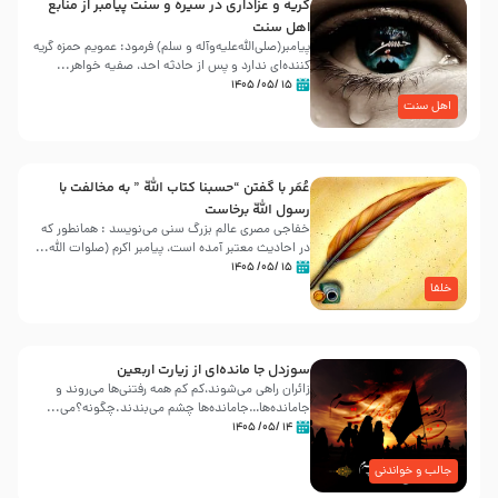
گریه و عزاداری در سیره و سنت پیامبر از منابع
اهل سنت
پیامبر(صلی‌الله‌علیه‌وآله و سلم) فرمود: عمویم حمزه گریه
کننده‌ای ندارد و پس از حادثه احد، صفیه خواهر...
۱۵ /۰۵/ ۱۴۰۵
اهل سنت
عُمَر با گفتن “حسبنا كتاب اللّه ” به مخالفت با
رسول اللّه برخاست
خفاجی مصری عالم بزرگ سنی می‌نویسد : همانطور که
در احادیث معتبر آمده است، پیامبر اکرم (صلوات اللّه...
۱۵ /۰۵/ ۱۴۰۵
خلفا
سوزدل جا مانده‌ای از زیارت اربعین
زائران راهی می‌شوند،کم‌ کم همه رفتنی‌ها می‌روند و
جامانده‌ها…جامانده‌ها چشم می‌بندند.چگونه؟می‌...
۱۴ /۰۵/ ۱۴۰۵
جالب و خواندنی