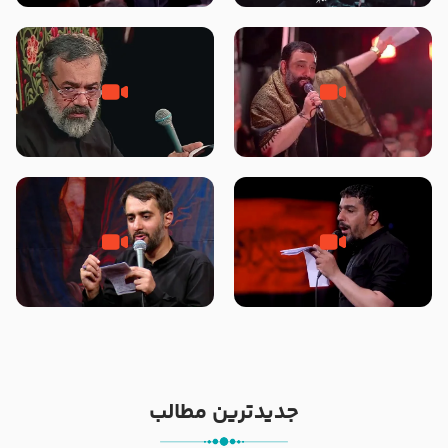
محرّم 1405
جانا جانا ابی عبدالله – کربلایی جواد
مادر منم مثل تو خمیدم – حاج
مقدم – شب هشتم محرم 1448 –
محمود کریمی – شهادت حضرت
هیئت بین الحرمین طهران
رقیه علیها السلام – تیر ۱۴۰۵
هیئت رایة العباس علیه السلام
تک ، عبّاس، صاحب دل‌هاست –
من غلام نوکراتم من عاشق کربلاتم
حاج حنیف طاهری – عزاداری شب
– شور زمینه – شب هفتم – محرم
تاسوعا 1405
1397 – کربلایی محمدحسین
پویانفر
جدیدترین مطالب