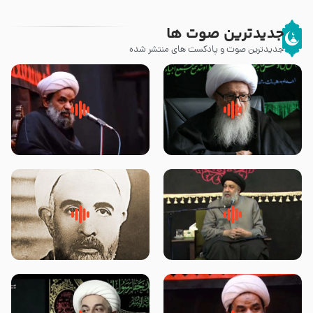
جدیدترین صوت ها
جدیدترین صوت و پادکست های منتشر شده
زوّار اربعین امام حسین (علیه
روضه جانسوز پاره های جگر امام
السلام) با این اشتیاق به زیارت
حسن مجتبی علیه السلام-حجت
بروند – آیت الله وحید خراسانی
الاسلام بندانی
لقب حضرت رقیه سلام الله علیها به
روضه‌ی مجلس یزید ملعون و
چه معناست – حجت الاسلام علوی
اسارت اهل‌بیت علیهم‌السلام –
تهرانی
مرحوم حجت‌الاسلام شیخ علی
محدث زاده