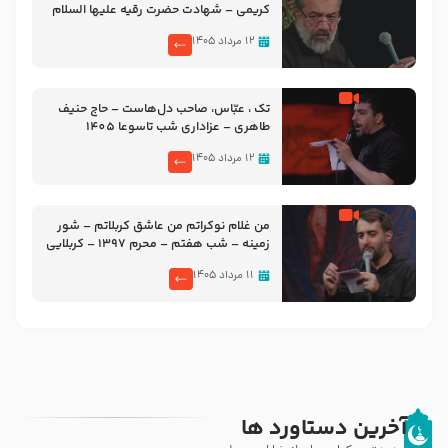
کریمی – شهادت حضرت رقیه علیها السلام
– تیر ۱۴۰۵ هیئت رایة العباس علیه السلام
۱۲ مرداد ۱۴۰۵
تک ، عبّاس، صاحب دل‌هاست – حاج حنیف
طاهری – عزاداری شب تاسوعا 1405
۱۲ مرداد ۱۴۰۵
من غلام نوکراتم من عاشق کربلاتم – شور
زمینه – شب هفتم – محرم 1397 – کربلایی
محمدحسین پویانفر
۱۱ مرداد ۱۴۰۵
آخرین دستاورد ها