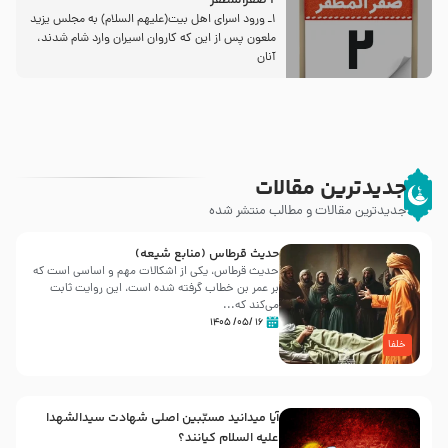
2 صفرالمظفر
1ـ ورود اسراى اهل بیت‌(علیهم السلام) به مجلس یزید
ملعون پس از این كه كاروان اسیران وارد شام شدند،
آنان
جدیدترین مقالات
جدیدترین مقالات و مطالب منتشر شده
حدیث قرطاس (منابع شیعه)
حدیث قرطاس، یکی از اشکالات مهم و اساسی است که
بر عمر بن خطاب گرفته شده است، این روایت ثابت
می‌کند که...
۱۶ /۰۵/ ۱۴۰۵
خلفا
آیا میدانید مسبّبین اصلی شهادت سیدالشهدا
علیه ‌السلام کیانند؟