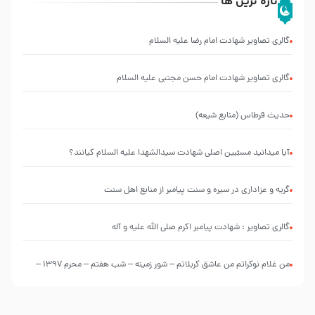
تازه ترین ها
گالری تصاویر شهادت امام رضا علیه السلام
گالری تصاویر شهادت امام حسن مجتبی علیه السلام
حدیث قرطاس (منابع شیعه)
آیا میدانید مسبّبین اصلی شهادت سیدالشهدا علیه ‌السلام کیانند؟
گریه و عزاداری در سیره و سنت پیامبر از منابع اهل سنت
گالری تصاویر : شهادت پیامبر اکرم صلی الله علیه و آله
من غلام نوکراتم من عاشق کربلاتم – شور زمینه – شب هفتم – محرم 1397 –
کربلایی محمدحسین پویانفر