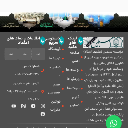
لینک
دسترسی
اطلاعات و نماد های
های
سریع
اعتماد
مفید
فروشگاه
مؤسسه سبطين (عليهماالسلام)
صفحه
با يقين به ضرورت بهره گیرى از
درباره ما
اصلی
فناورى اطلاع رسانى روز،
شماره تماس:
تماس با
وبسایت خود را در تاريخ 17
نوشته ها
37703330-025
ربيع الاول 1424 ق. همزمان با
ما
ویدئو ها
سالروز ميلاد حضرت رسول اكرم
آدرس: قم – خیابان
حریم
(صلی الله علیه و آله) افتتاح
صوت ها
انقلاب – کوچه 26 - پلاک
نمود و هم اكنون با زبان های
خصوصی
گالری
فارسی، عربى، انگلیسی،
47 و 49
قوانین
فرانسوی، آذری و ترکی
تصاویر
استانبولی فعال مى باشد. اين
مقررات
پايگاه اينترنتى مشتمل بر
قسمت هاى متنوع مى باشد.