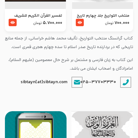
منتخب التواریخ جلد چهارم تاریخ
تفسير القرآن الكريم للشريف
امام زین العابدین و امام محمد
المرتضي قدس سرّه
5.700.000
700.000
تومان
تومان
باقر علیهما السلام
کتاب گرانسنگ منتخب التواريخ، تألیف محمد هاشم خراسانی، از جمله منابع
تاریخی که در بردارنده تاریخ صدر اسلام تا سده چهارم هجری قمری است.
این کتاب به زبان فارسی و مشتمل بر شرح حال معصومین (علیهم السلام)،
امامزادگان و اصحاب ایشان می باشد.
sibtayn[at]sibtayn.com
025-37703330