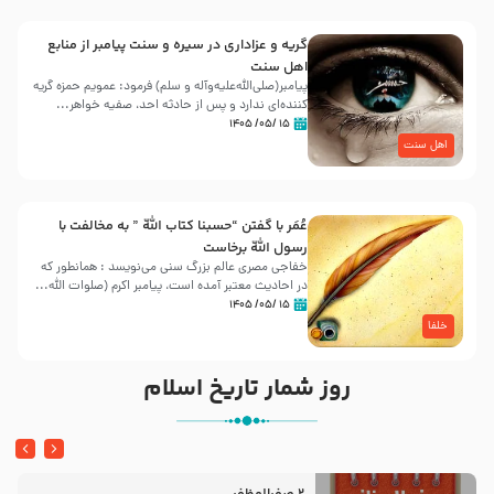
گریه و عزاداری در سیره و سنت پیامبر از منابع
اهل سنت
پیامبر(صلی‌الله‌علیه‌وآله و سلم) فرمود: عمویم حمزه گریه
کننده‌ای ندارد و پس از حادثه احد، صفیه خواهر...
۱۵ /۰۵/ ۱۴۰۵
اهل سنت
عُمَر با گفتن “حسبنا كتاب اللّه ” به مخالفت با
رسول اللّه برخاست
خفاجی مصری عالم بزرگ سنی می‌نویسد : همانطور که
در احادیث معتبر آمده است، پیامبر اکرم (صلوات اللّه...
۱۵ /۰۵/ ۱۴۰۵
خلفا
روز شمار تاریخ اسلام