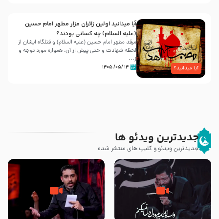
آیا میدانید اولین زائران مزار مطهر امام حسین
(علیه السلام) چه کسانی بودند؟
مرقد مطهر امام حسین (علیه السلام) و قتلگاه ایشان از
لحظه شهادت و حتی پیش از آن، همواره مورد توجه و
ز...
۱۴ /۰۵/ ۱۴۰۵
آیا میدانید؟
جدیدترین ویدئو ها
جدیدترین ویدئو و کلیپ های منتشر شده
مصداق کربلا – حاج حسین سیب
شور ، حسینا! به‌ حق زهرا «أُنْظُرْ
سرخی
إِلَینا» – عزاداری شب هفتم ماه