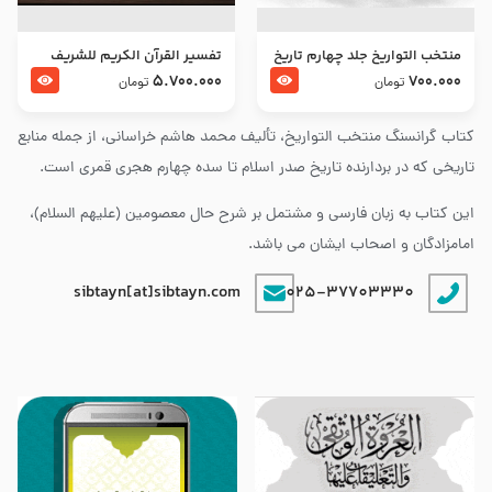
منتخب التواریخ جلد چهارم تاریخ
تفسير القرآن الكريم للشريف
امام زین العابدین و امام محمد
المرتضي قدس سرّه
5.700.000
700.000
تومان
تومان
باقر علیهما السلام
کتاب گرانسنگ منتخب التواريخ، تألیف محمد هاشم خراسانی، از جمله منابع
تاریخی که در بردارنده تاریخ صدر اسلام تا سده چهارم هجری قمری است.
این کتاب به زبان فارسی و مشتمل بر شرح حال معصومین (علیهم السلام)،
امامزادگان و اصحاب ایشان می باشد.
sibtayn[at]sibtayn.com
025-37703330