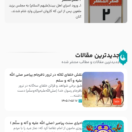
2 صفرالمظفر
1ـ ورود اسراى اهل بیت‌(علیهم السلام) به مجلس یزید
ملعون پس از این كه كاروان اسیران وارد شام شدند،
آنان
جدیدترین مقالات
جدیدترین مقالات و مطالب منتشر شده
نقش خلفای ثلاثه در ترور نافرجام پیامبر صلی الله
علیه و آله و سلم
طبق برخی شواهد و قرائن خلفای سه‌گانه در ترور
نافرجام رسول خدا (صلی‌الله‌علیه‌و‌آله‌وسلّم) دست
داشته‌...
۱۷ /۰۵/ ۱۴۰۵
خلفا
احیای سنت پیامبر (صلی الله علیه و آله و سلّم )
روزی مامون از امام تقاضا کرد که: نماز عید را با مردم