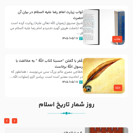
ثواب زیارت امام رضا علیه السلام در بیان آن
حضرت
شیخ صدوق (رضوان الله تعالی علیه) روایت کرده است
که اباصلت هروی گوید:شنیدم امام رضا علیه السلام می
فر...
۱۷ /۰۵/ ۱۴۰۵
عقاید
عُمَر با گفتن “حسبنا كتاب اللّه ” به مخالفت با
رسول اللّه برخاست
خفاجی مصری عالم بزرگ سنی می‌نویسد : همانطور که
در احادیث معتبر آمده است، پیامبر اکرم (صلوات اللّه...
۱۷ /۰۵/ ۱۴۰۵
خلفا
روز شمار تاریخ اسلام