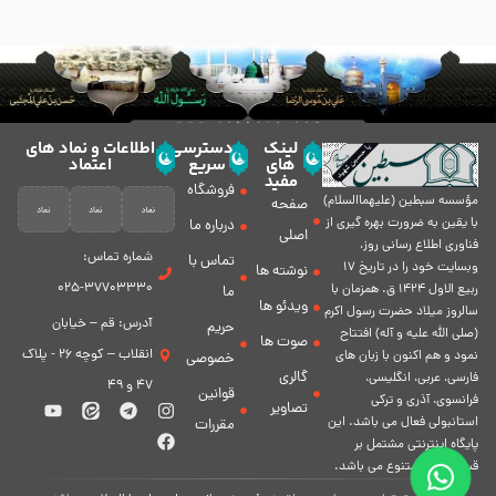
لینک
دسترسی
اطلاعات و نماد های
های
سریع
اعتماد
مفید
فروشگاه
مؤسسه سبطين (عليهماالسلام)
صفحه
با يقين به ضرورت بهره گیرى از
درباره ما
اصلی
فناورى اطلاع رسانى روز،
شماره تماس:
تماس با
وبسایت خود را در تاريخ 17
نوشته ها
37703330-025
ربيع الاول 1424 ق. همزمان با
ما
ویدئو ها
سالروز ميلاد حضرت رسول اكرم
آدرس: قم – خیابان
حریم
(صلی الله علیه و آله) افتتاح
صوت ها
انقلاب – کوچه 26 - پلاک
نمود و هم اكنون با زبان های
خصوصی
گالری
فارسی، عربى، انگلیسی،
47 و 49
قوانین
فرانسوی، آذری و ترکی
تصاویر
استانبولی فعال مى باشد. اين
مقررات
پايگاه اينترنتى مشتمل بر
قسمت هاى متنوع مى باشد.