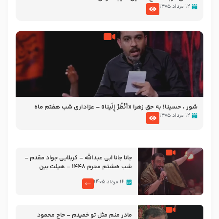
۱۲ مرداد ۱۴۰۵
شور ، حسینا! به‌ حق زهرا «أُنْظُرْ إِلَینا» – عزاداری شب هفتم ماه
محرّم 1405
۱۲ مرداد ۱۴۰۵
جانا جانا ابی عبدالله – کربلایی جواد مقدم –
شب هشتم محرم 1448 – هیئت بین
الحرمین طهران
۱۲ مرداد ۱۴۰۵
مادر منم مثل تو خمیدم – حاج محمود