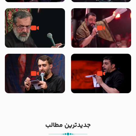
محرّم 1405
جانا جانا ابی عبدالله – کربلایی جواد
مادر منم مثل تو خمیدم – حاج
مقدم – شب هشتم محرم 1448 –
محمود کریمی – شهادت حضرت
هیئت بین الحرمین طهران
رقیه علیها السلام – تیر ۱۴۰۵
هیئت رایة العباس علیه السلام
تک ، عبّاس، صاحب دل‌هاست –
من غلام نوکراتم من عاشق کربلاتم
حاج حنیف طاهری – عزاداری شب
– شور زمینه – شب هفتم – محرم
تاسوعا 1405
1397 – کربلایی محمدحسین
پویانفر
جدیدترین مطالب