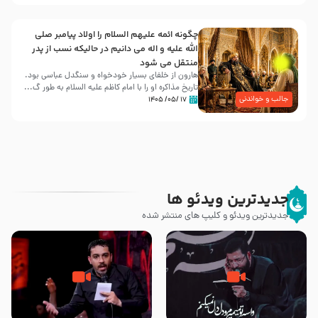
چگونه ائمه علیهم السلام را اولاد پیامبر صلی
الله علیه و اله می دانیم در حالیکه نسب از پدر
منتقل می شود
هارون از خلفای بسیار خودخواه و سنگدل عباسی بود.
تاریخ مذاکره او را با امام کاظم علیه السلام به طور گ...
جالب و خواندنی
۱۷ /۰۵/ ۱۴۰۵
جدیدترین ویدئو ها
جدیدترین ویدئو و کلیپ های منتشر شده
مصداق کربلا – حاج حسین سیب
شور ، حسینا! به‌ حق زهرا «أُنْظُرْ
سرخی
إِلَینا» – عزاداری شب هفتم ماه