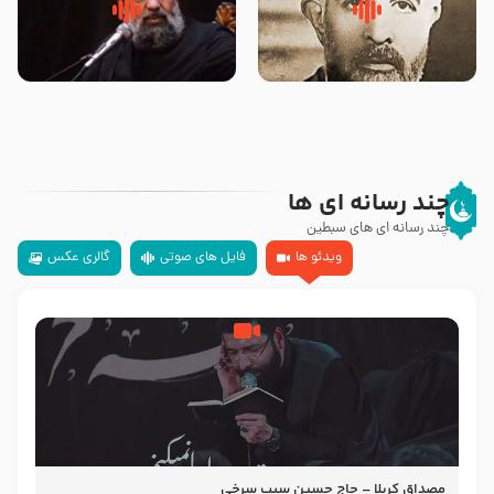
روضه‌ی مجلس یزید ملعون و
سلام جوانی که امام حسین علیه
اسارت اهل‌بیت علیهم‌السلام –
السلام خودش جوابش را دادند
مرحوم حجت‌الاسلام شیخ علی
-حجت الاسلام بندانی
محدث زاده
چند رسانه ای ها
چند رسانه ای های سبطین
ویدئو ها
فایل های صوتی
گالری عکس
مصداق کربلا – حاج حسین سیب سرخی