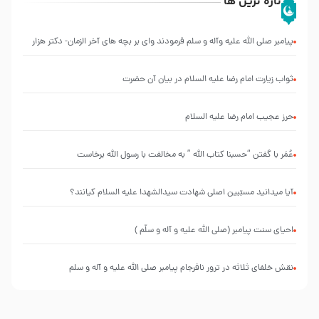
تازه ترین ها
پیامبر صلی الله علیه وآله و سلم فرمودند وای بر بچه های آخر الزمان- دکتر هزار
ثواب زیارت امام رضا علیه السلام در بیان آن حضرت
حرز عجیب امام رضا علیه السلام
عُمَر با گفتن “حسبنا كتاب اللّه ” به مخالفت با رسول اللّه برخاست
آیا میدانید مسبّبین اصلی شهادت سیدالشهدا علیه ‌السلام کیانند؟
احیای سنت پیامبر (صلی الله علیه و آله و سلّم )
نقش خلفای ثلاثه در ترور نافرجام پیامبر صلی الله علیه و آله و سلم