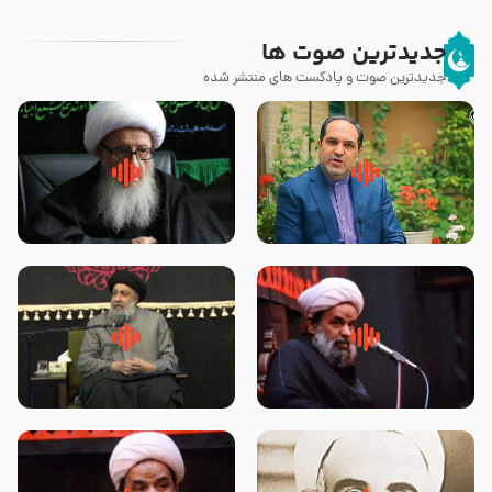
جدیدترین صوت ها
جدیدترین صوت و پادکست های منتشر شده
پیامبر صلی الله علیه وآله و سلم
زوّار اربعین امام حسین (علیه
فرمودند وای بر بچه های آخر
السلام) با این اشتیاق به زیارت
الزمان- دکتر هزار
بروند – آیت الله وحید خراسانی
روضه جانسوز پاره های جگر امام
لقب حضرت رقیه سلام الله علیها به
حسن مجتبی علیه السلام-حجت
چه معناست – حجت الاسلام علوی
الاسلام بندانی
تهرانی