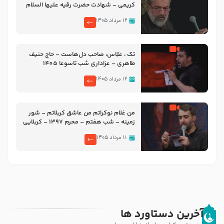
کریمی – شهادت حضرت رقیه علیها السلام
– تیر ۱۴۰۵ هیئت رایة العباس علیه السلام
۱۲ مرداد ۱۴۰۵
تک ، عبّاس، صاحب دل‌هاست – حاج حنیف
طاهری – عزاداری شب تاسوعا 1405
۱۲ مرداد ۱۴۰۵
من غلام نوکراتم من عاشق کربلاتم – شور
زمینه – شب هفتم – محرم 1397 – کربلایی
محمدحسین پویانفر
۱۱ مرداد ۱۴۰۵
آخرین دستاورد ها