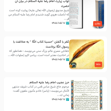
ثواب زیارت امام رضا علیه السلام در بیان آن
حضرت
شیخ صدوق (رضوان الله تعالی علیه) روایت کرده است
که اباصلت هروی گوید:شنیدم امام رضا علیه السلام می
فر...
۱۷ /۰۵/ ۱۴۰۵
عقاید
عُمَر با گفتن “حسبنا كتاب اللّه ” به مخالفت با
رسول اللّه برخاست
خفاجی مصری عالم بزرگ سنی می‌نویسد : همانطور که
در احادیث معتبر آمده است، پیامبر اکرم (صلوات اللّه...
۱۷ /۰۵/ ۱۴۰۵
خلفا
حرز عجیب امام رضا علیه السلام
مرحوم حاج شیخ عباس قمی در کتاب شریف منتهی
الآمال می‌نویسد: (ياسر) خادم مأمون ملعون گفت:
زمانى ك...
۱۷ /۰۵/ ۱۴۰۵