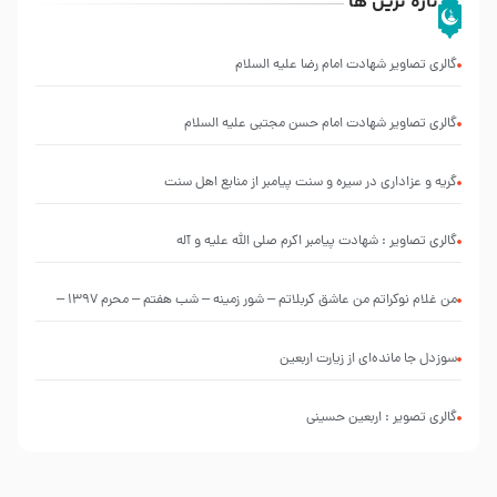
تازه ترین ها
گالری تصاویر شهادت امام رضا علیه السلام
گالری تصاویر شهادت امام حسن مجتبی علیه السلام
گریه و عزاداری در سیره و سنت پیامبر از منابع اهل سنت
گالری تصاویر : شهادت پیامبر اکرم صلی الله علیه و آله
من غلام نوکراتم من عاشق کربلاتم – شور زمینه – شب هفتم – محرم 1397 –
کربلایی محمدحسین پویانفر
سوزدل جا مانده‌ای از زیارت اربعین
گالری تصویر : اربعین حسینی