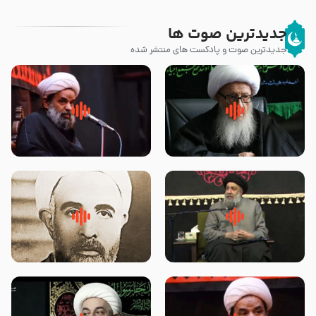
جدیدترین صوت ها
جدیدترین صوت و پادکست های منتشر شده
زوّار اربعین امام حسین (علیه
روضه جانسوز پاره های جگر امام
السلام) با این اشتیاق به زیارت
حسن مجتبی علیه السلام-حجت
بروند – آیت الله وحید خراسانی
الاسلام بندانی
لقب حضرت رقیه سلام الله علیها به
روضه‌ی مجلس یزید ملعون و
چه معناست – حجت الاسلام علوی
اسارت اهل‌بیت علیهم‌السلام –
تهرانی
مرحوم حجت‌الاسلام شیخ علی
محدث زاده