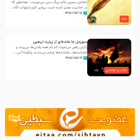
خفاجی مصری عالم بزرگ سنی می‌نویسد : همانطور که
در احادیث معتبر آمده است، پیامبر اکرم (صلوات اللّه...
۱۵ /۰۵/ ۱۴۰۵
خلفا
سوزدل جا مانده‌ای از زیارت اربعین
زائران راهی می‌شوند،کم‌ کم همه رفتنی‌ها می‌روند و
جامانده‌ها…جامانده‌ها چشم می‌بندند.چگونه؟می‌...
۱۴ /۰۵/ ۱۴۰۵
جالب و خواندنی