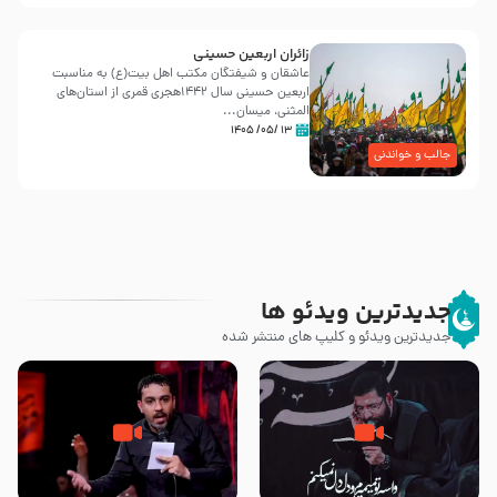
زائران اربعین حسینی
عاشقان و شیفتگان مکتب اهل بیت(ع) به مناسبت
اربعین حسینی سال ۱۴۴۲هجری قمری از استان‌های
المثنی، میسان...
۱۳ /۰۵/ ۱۴۰۵
جالب و خواندنی
جدیدترین ویدئو ها
جدیدترین ویدئو و کلیپ های منتشر شده
مصداق کربلا – حاج حسین سیب
شور ، حسینا! به‌ حق زهرا «أُنْظُرْ
سرخی
إِلَینا» – عزاداری شب هفتم ماه