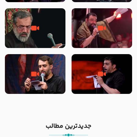
محرّم 1405
جانا جانا ابی عبدالله – کربلایی جواد
مادر منم مثل تو خمیدم – حاج
مقدم – شب هشتم محرم 1448 –
محمود کریمی – شهادت حضرت
هیئت بین الحرمین طهران
رقیه علیها السلام – تیر ۱۴۰۵
هیئت رایة العباس علیه السلام
تک ، عبّاس، صاحب دل‌هاست –
من غلام نوکراتم من عاشق کربلاتم
حاج حنیف طاهری – عزاداری شب
– شور زمینه – شب هفتم – محرم
تاسوعا 1405
1397 – کربلایی محمدحسین
پویانفر
جدیدترین مطالب