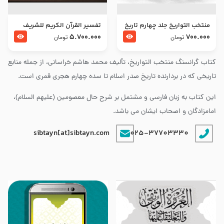
منتخب التواریخ جلد چهارم تاریخ
تفسير القرآن الكريم للشريف
امام زین العابدین و امام محمد
المرتضي قدس سرّه
5.700.000
700.000
تومان
تومان
باقر علیهما السلام
کتاب گرانسنگ منتخب التواريخ، تألیف محمد هاشم خراسانی، از جمله منابع
تاریخی که در بردارنده تاریخ صدر اسلام تا سده چهارم هجری قمری است.
این کتاب به زبان فارسی و مشتمل بر شرح حال معصومین (علیهم السلام)،
امامزادگان و اصحاب ایشان می باشد.
sibtayn[at]sibtayn.com
025-37703330