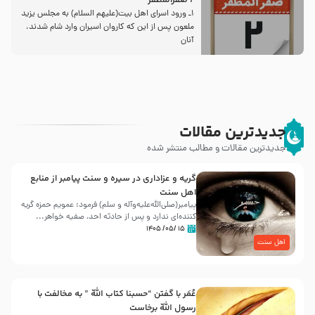
2 صفرالمظفر
1ـ ورود اسراى اهل بیت‌(علیهم السلام) به مجلس یزید
ملعون پس از این كه كاروان اسیران وارد شام شدند،
آنان
جدیدترین مقالات
جدیدترین مقالات و مطالب منتشر شده
گریه و عزاداری در سیره و سنت پیامبر از منابع
اهل سنت
پیامبر(صلی‌الله‌علیه‌وآله و سلم) فرمود: عمویم حمزه گریه
کننده‌ای ندارد و پس از حادثه احد، صفیه خواهر...
۱۵ /۰۵/ ۱۴۰۵
اهل سنت
عُمَر با گفتن “حسبنا كتاب اللّه ” به مخالفت با
رسول اللّه برخاست