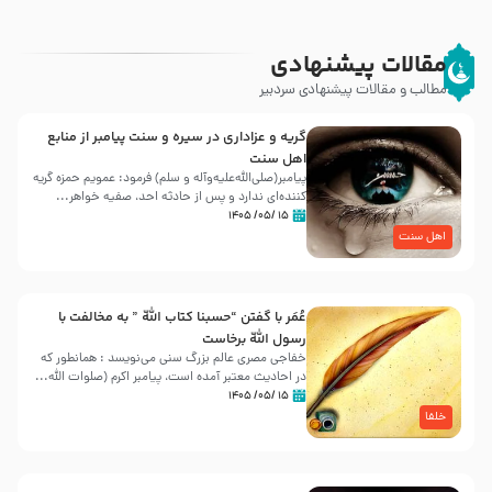
مقالات پیشنهادی
مطالب و مقالات پیشنهادی سردبیر
گریه و عزاداری در سیره و سنت پیامبر از منابع
اهل سنت
پیامبر(صلی‌الله‌علیه‌وآله و سلم) فرمود: عمویم حمزه گریه
کننده‌ای ندارد و پس از حادثه احد، صفیه خواهر...
۱۵ /۰۵/ ۱۴۰۵
اهل سنت
عُمَر با گفتن “حسبنا كتاب اللّه ” به مخالفت با
رسول اللّه برخاست
خفاجی مصری عالم بزرگ سنی می‌نویسد : همانطور که
در احادیث معتبر آمده است، پیامبر اکرم (صلوات اللّه...
۱۵ /۰۵/ ۱۴۰۵
خلفا