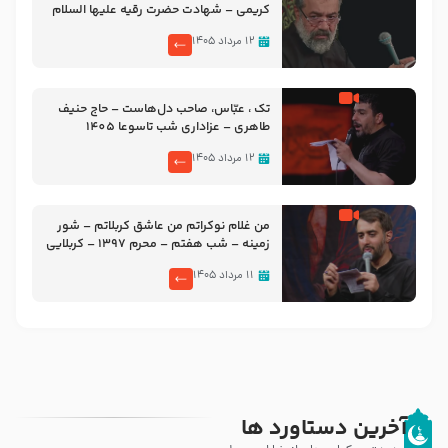
کریمی – شهادت حضرت رقیه علیها السلام
– تیر ۱۴۰۵ هیئت رایة العباس علیه السلام
۱۲ مرداد ۱۴۰۵
تک ، عبّاس، صاحب دل‌هاست – حاج حنیف
طاهری – عزاداری شب تاسوعا 1405
۱۲ مرداد ۱۴۰۵
من غلام نوکراتم من عاشق کربلاتم – شور
زمینه – شب هفتم – محرم 1397 – کربلایی
محمدحسین پویانفر
۱۱ مرداد ۱۴۰۵
آخرین دستاورد ها