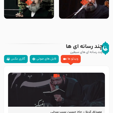
سلام جوانی که امام حسین علیه
زیارتی که اسباب رزق زیاد و عمر
السلام خودش جوابش را دادند
طولانی است حجت السلام حسین
-حجت الاسلام بندانی
یوسفی
چند رسانه ای ها
چند رسانه ای های سبطین
ویدئو ها
فایل های صوتی
گالری عکس
مصداق کربلا – حاج حسین سیب سرخی