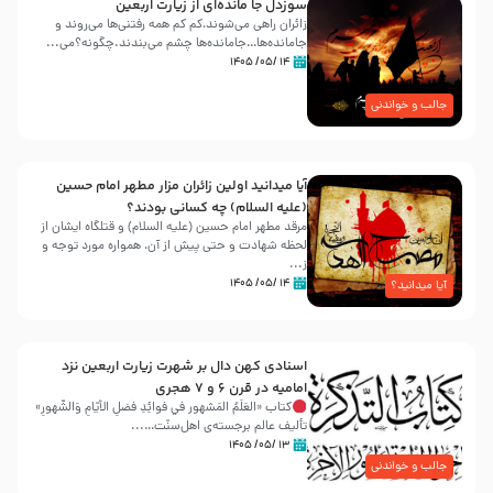
سوزدل جا مانده‌ای از زیارت اربعین
زائران راهی می‌شوند،کم‌ کم همه رفتنی‌ها می‌روند و
جامانده‌ها…جامانده‌ها چشم می‌بندند.چگونه؟می‌...
۱۴ /۰۵/ ۱۴۰۵
جالب و خواندنی
آیا میدانید اولین زائران مزار مطهر امام حسین
(علیه السلام) چه کسانی بودند؟
مرقد مطهر امام حسین (علیه السلام) و قتلگاه ایشان از
لحظه شهادت و حتی پیش از آن، همواره مورد توجه و
ز...
۱۴ /۰۵/ ۱۴۰۵
آیا میدانید؟
اسنادی کهن دال بر شهرت زیارت اربعین نزد
امامیه در قرن ۶ و ۷ هجری
کتاب «العَلَمُ المَشهور في فَوائِدِ فَضلِ الأيّامِ وَالشُّهورِ»
تألیف عالم برجسته‌ی اهل‌سنّت…...
۱۳ /۰۵/ ۱۴۰۵
جالب و خواندنی