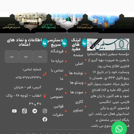
لینک
دسترسی
اطلاعات و نماد های
های
سریع
اعتماد
مفید
فروشگاه
مؤسسه سبطين (عليهماالسلام)
صفحه
با يقين به ضرورت بهره گیرى از
درباره ما
اصلی
فناورى اطلاع رسانى روز،
شماره تماس:
تماس با
وبسایت خود را در تاريخ 17
نوشته ها
37703330-025
ربيع الاول 1424 ق. همزمان با
ما
ویدئو ها
سالروز ميلاد حضرت رسول اكرم
آدرس: قم – خیابان
حریم
(صلی الله علیه و آله) افتتاح
صوت ها
انقلاب – کوچه 26 - پلاک
نمود و هم اكنون با زبان های
خصوصی
گالری
فارسی، عربى، انگلیسی،
47 و 49
قوانین
فرانسوی، آذری و ترکی
تصاویر
استانبولی فعال مى باشد. اين
مقررات
پايگاه اينترنتى مشتمل بر
قسمت هاى متنوع مى باشد.