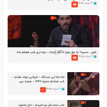
۱۲ مرداد ۱۴۰۵
شور ، حسینا! به‌ حق زهرا «أُنْظُرْ إِلَینا» – عزاداری شب هفتم ماه
محرّم 1405
۱۲ مرداد ۱۴۰۵
جانا جانا ابی عبدالله – کربلایی جواد مقدم –
شب هشتم محرم 1448 – هیئت بین
الحرمین طهران
۱۲ مرداد ۱۴۰۵
مادر منم مثل تو خمیدم – حاج محمود