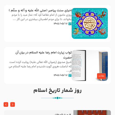
احیای سنت پیامبر (صلی الله علیه و آله و سلّم )
روزی مامون از امام تقاضا کرد که: نماز عید را با مردم
بخواند، تا برای مردم اطمینان بیشتری در این کار ...
۱۷ /۰۵/ ۱۴۰۵
ثواب زیارت امام رضا علیه السلام در بیان آن
حضرت
شیخ صدوق (رضوان الله تعالی علیه) روایت کرده است
که اباصلت هروی گوید:شنیدم امام رضا علیه السلام می
فر...
۱۷ /۰۵/ ۱۴۰۵
عقاید
روز شمار تاریخ اسلام