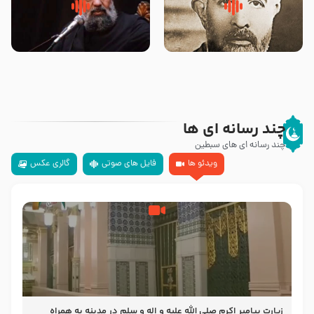
روضه‌ی مجلس یزید ملعون و
سلام جوانی که امام حسین علیه
اسارت اهل‌بیت علیهم‌السلام –
السلام خودش جوابش را دادند
مرحوم حجت‌الاسلام شیخ علی
-حجت الاسلام بندانی
محدث زاده
چند رسانه ای ها
چند رسانه ای های سبطین
ویدئو ها
فایل های صوتی
گالری عکس
زیارت پیامبر اکرم صلی الله علیه و اله و سلم در مدینه به همراه