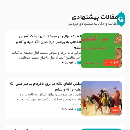
مقالات پیشنهادی
مطالب و مقالات پیشنهادی سردبیر
اعتراف غزالی در مورد توهین زشت عُمَر بن
الخطاب به پیامبر اکرم صلی الله علیه و آله و
سلم
غزالی عالم بزرگ و صوفی مسلك اهل سقيفه در کتاب
“سرالعالمین” بعد از نقل ماجرای بیعت متخلف ...
اهل سنت
۱۷ /۰۵/ ۱۴۰۵
نقش خلفای ثلاثه در ترور نافرجام پیامبر صلی الله
علیه و آله و سلم
طبق برخی شواهد و قرائن خلفای سه‌گانه در ترور
نافرجام رسول خدا (صلی‌الله‌علیه‌و‌آله‌وسلّم) دست
داشته‌...
۱۷ /۰۵/ ۱۴۰۵
خلفا