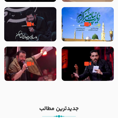
تصاویری از مسجد النبی
زیارت پیامبر اکرم صلی الله علیه و
مصداق کربلا – حاج حسین سیب
آله در روز شنبه با نوای علی فانی
سرخی
شور ، حسینا! به‌ حق زهرا «أُنْظُرْ
جانا جانا ابی عبدالله – کربلایی جواد
إِلَینا» – عزاداری شب هفتم ماه
مقدم – شب هشتم محرم 1448 –
محرّم 1405
هیئت بین الحرمین طهران
جدیدترین مطالب