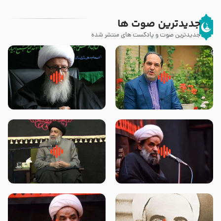
جدیدترین صوت ها
جدیدترین صوت و پادکست های منتشر شده
پیامبر صلی الله علیه وآله و سلم
زوّار اربعین امام حسین (علیه
فرمودند وای بر بچه های آخر
السلام) با این اشتیاق به زیارت
الزمان- دکتر هزار
بروند – آیت الله وحید خراسانی
روضه جانسوز پاره های جگر امام
لقب حضرت رقیه سلام الله علیها به
حسن مجتبی علیه السلام-حجت
چه معناست – حجت الاسلام علوی
الاسلام بندانی
تهرانی