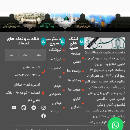
لینک
دسترسی
اطلاعات و نماد های
های
سریع
اعتماد
مفید
فروشگاه
مؤسسه سبطين (عليهماالسلام)
صفحه
با يقين به ضرورت بهره گیرى از
درباره ما
اصلی
فناورى اطلاع رسانى روز،
شماره تماس:
تماس با
وبسایت خود را در تاريخ 17
نوشته ها
37703330-025
ربيع الاول 1424 ق. همزمان با
ما
ویدئو ها
سالروز ميلاد حضرت رسول اكرم
آدرس: قم – خیابان
حریم
(صلی الله علیه و آله) افتتاح
صوت ها
انقلاب – کوچه 26 - پلاک
نمود و هم اكنون با زبان های
خصوصی
گالری
فارسی، عربى، انگلیسی،
47 و 49
قوانین
فرانسوی، آذری و ترکی
تصاویر
استانبولی فعال مى باشد. اين
مقررات
پايگاه اينترنتى مشتمل بر
قسمت هاى متنوع مى باشد.