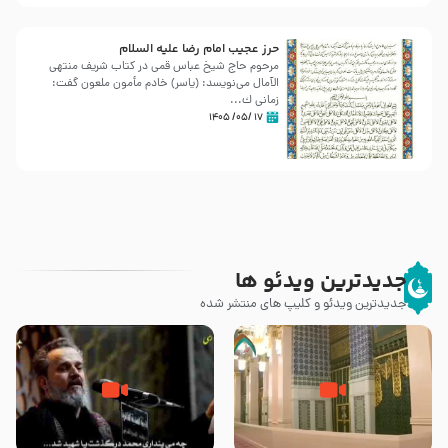
حرز عجیب امام رضا علیه السلام
مرحوم حاج شیخ عباس قمی در کتاب شریف منتهی
الآمال می‌نویسد: (ياسر) خادم مأمون ملعون گفت:
زمانى ك...
۱۷ /۰۵/ ۱۴۰۵
جدیدترین ویدئو ها
جدیدترین ویدئو و کلیپ های منتشر شده
زیارت پیامبر اکرم صلی الله علیه و
اله و سلم در مدینه به همراه
مرگ یا قتل – ملا باسم کربلایی