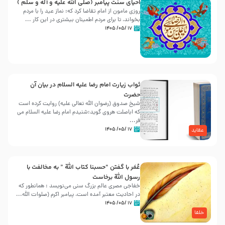
احیای سنت پیامبر (صلی الله علیه و آله و سلّم )
روزی مامون از امام تقاضا کرد که: نماز عید را با مردم
بخواند، تا برای مردم اطمینان بیشتری در این کار ...
۱۷ /۰۵/ ۱۴۰۵
ثواب زیارت امام رضا علیه السلام در بیان آن
حضرت
شیخ صدوق (رضوان الله تعالی علیه) روایت کرده است
که اباصلت هروی گوید:شنیدم امام رضا علیه السلام می
فر...
۱۷ /۰۵/ ۱۴۰۵
عقاید
عُمَر با گفتن “حسبنا كتاب اللّه ” به مخالفت با
رسول اللّه برخاست
خفاجی مصری عالم بزرگ سنی می‌نویسد : همانطور که
در احادیث معتبر آمده است، پیامبر اکرم (صلوات اللّه...
۱۷ /۰۵/ ۱۴۰۵
خلفا