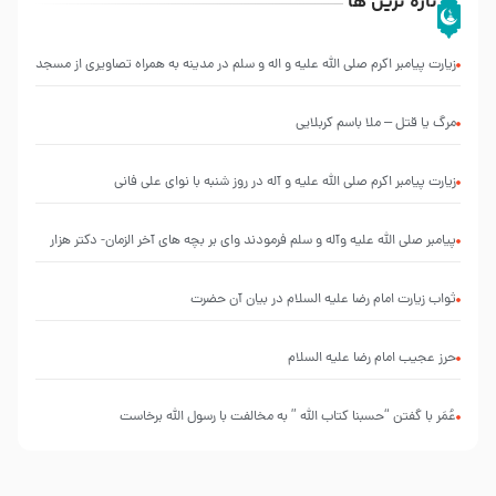
تازه ترین ها
زیارت پیامبر اکرم صلی الله علیه و اله و سلم در مدینه به همراه تصاویری از مسجد
النبی
مرگ یا قتل – ملا باسم کربلایی
زیارت پیامبر اکرم صلی الله علیه و آله در روز شنبه با نوای علی فانی
پیامبر صلی الله علیه وآله و سلم فرمودند وای بر بچه های آخر الزمان- دکتر هزار
ثواب زیارت امام رضا علیه السلام در بیان آن حضرت
حرز عجیب امام رضا علیه السلام
عُمَر با گفتن “حسبنا كتاب اللّه ” به مخالفت با رسول اللّه برخاست