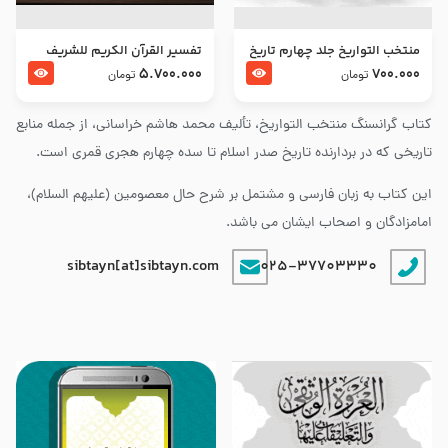
منتخب التواریخ جلد چهارم تاریخ
تفسير القرآن الكريم للشريف
امام زین العابدین و امام محمد
المرتضي قدس سرّه
5.700.000
700.000
تومان
تومان
باقر علیهما السلام
کتاب گرانسنگ منتخب التواريخ، تألیف محمد هاشم خراسانی، از جمله منابع
تاریخی که در بردارنده تاریخ صدر اسلام تا سده چهارم هجری قمری است.
این کتاب به زبان فارسی و مشتمل بر شرح حال معصومین (علیهم السلام)،
امامزادگان و اصحاب ایشان می باشد.
sibtayn[at]sibtayn.com
025-37703330