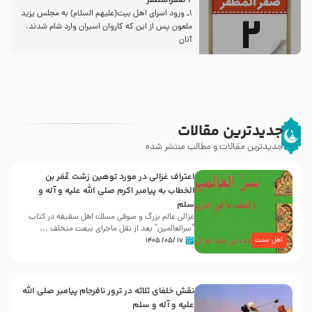
2 صفرالمظفر
1ـ ورود اسراى اهل بیت‌(علیهم السلام) به مجلس یزید
ملعون پس از این كه كاروان اسیران وارد شام شدند،
آنان
جدیدترین مقالات
جدیدترین مقالات و مطالب منتشر شده
اعتراف غزالی در مورد توهین زشت عُمَر بن
الخطاب به پیامبر اکرم صلی الله علیه و آله و
سلم
غزالی عالم بزرگ و صوفی مسلك اهل سقيفه در کتاب
“سرالعالمین” بعد از نقل ماجرای بیعت متخلف ...
اهل سنت
۱۷ /۰۵/ ۱۴۰۵
نقش خلفای ثلاثه در ترور نافرجام پیامبر صلی الله
علیه و آله و سلم