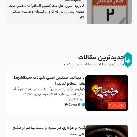
2 صفرالمظفر
1ـ ورود اسراى اهل بیت‌(علیهم السلام) به مجلس یزید
ملعون پس از این كه كاروان اسیران وارد شام شدند،
آنان
جدیدترین مقالات
جدیدترین مقالات و مطالب منتشر شده
آیا میدانید مسبّبین اصلی شهادت سیدالشهدا
علیه ‌السلام کیانند؟
خوارزمی یکی از علمای بزرگ اهل تسنن است، در کتاب
مقتل الحسین علیه ‌السلام خود چنین اعتراف
می‌کند:فوَق...
۱۶ /۰۵/ ۱۴۰۵
آیا میدانید؟
گریه و عزاداری در سیره و سنت پیامبر از منابع
اهل سنت