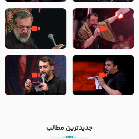
محرّم 1405
جانا جانا ابی عبدالله – کربلایی جواد
مادر منم مثل تو خمیدم – حاج
مقدم – شب هشتم محرم 1448 –
محمود کریمی – شهادت حضرت
هیئت بین الحرمین طهران
رقیه علیها السلام – تیر ۱۴۰۵
هیئت رایة العباس علیه السلام
تک ، عبّاس، صاحب دل‌هاست –
من غلام نوکراتم من عاشق کربلاتم
حاج حنیف طاهری – عزاداری شب
– شور زمینه – شب هفتم – محرم
تاسوعا 1405
1397 – کربلایی محمدحسین
پویانفر
جدیدترین مطالب