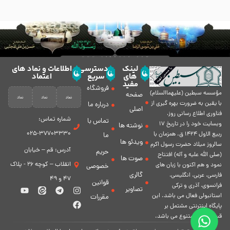
لینک
دسترسی
اطلاعات و نماد های
های
سریع
اعتماد
مفید
فروشگاه
مؤسسه سبطين (عليهماالسلام)
صفحه
با يقين به ضرورت بهره گیرى از
درباره ما
اصلی
فناورى اطلاع رسانى روز،
شماره تماس:
تماس با
وبسایت خود را در تاريخ 17
نوشته ها
37703330-025
ربيع الاول 1424 ق. همزمان با
ما
ویدئو ها
سالروز ميلاد حضرت رسول اكرم
آدرس: قم – خیابان
حریم
(صلی الله علیه و آله) افتتاح
صوت ها
انقلاب – کوچه 26 - پلاک
نمود و هم اكنون با زبان های
خصوصی
گالری
فارسی، عربى، انگلیسی،
47 و 49
قوانین
فرانسوی، آذری و ترکی
تصاویر
استانبولی فعال مى باشد. اين
مقررات
پايگاه اينترنتى مشتمل بر
قسمت هاى متنوع مى باشد.