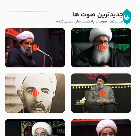
جدیدترین صوت ها
جدیدترین صوت و پادکست های منتشر شده
زوّار اربعین امام حسین (علیه
روضه جانسوز پاره های جگر امام
السلام) با این اشتیاق به زیارت
حسن مجتبی علیه السلام-حجت
بروند – آیت الله وحید خراسانی
الاسلام بندانی
لقب حضرت رقیه سلام الله علیها به
روضه‌ی مجلس یزید ملعون و
چه معناست – حجت الاسلام علوی
اسارت اهل‌بیت علیهم‌السلام –
تهرانی
مرحوم حجت‌الاسلام شیخ علی
محدث زاده