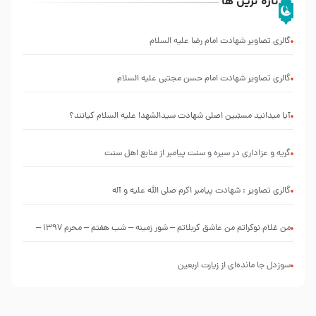
تازه ترین ها
گالری تصاویر شهادت امام رضا علیه السلام
گالری تصاویر شهادت امام حسن مجتبی علیه السلام
آیا میدانید مسبّبین اصلی شهادت سیدالشهدا علیه ‌السلام کیانند؟
گریه و عزاداری در سیره و سنت پیامبر از منابع اهل سنت
گالری تصاویر : شهادت پیامبر اکرم صلی الله علیه و آله
من غلام نوکراتم من عاشق کربلاتم – شور زمینه – شب هفتم – محرم 1397 –
کربلایی محمدحسین پویانفر
سوزدل جا مانده‌ای از زیارت اربعین