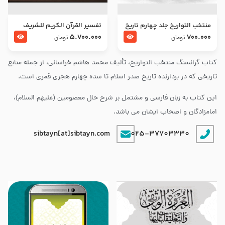
منتخب التواریخ جلد چهارم تاریخ
تفسير القرآن الكريم للشريف
امام زین العابدین و امام محمد
المرتضي قدس سرّه
5.700.000
700.000
تومان
تومان
باقر علیهما السلام
کتاب گرانسنگ منتخب التواريخ، تألیف محمد هاشم خراسانی، از جمله منابع
تاریخی که در بردارنده تاریخ صدر اسلام تا سده چهارم هجری قمری است.
این کتاب به زبان فارسی و مشتمل بر شرح حال معصومین (علیهم السلام)،
امامزادگان و اصحاب ایشان می باشد.
sibtayn[at]sibtayn.com
025-37703330