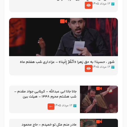
۱۲ مرداد ۱۴۰۵
شور ، حسینا! به‌ حق زهرا «أُنْظُرْ إِلَینا» – عزاداری شب هفتم ماه
محرّم 1405
۱۲ مرداد ۱۴۰۵
جانا جانا ابی عبدالله – کربلایی جواد مقدم –
شب هشتم محرم 1448 – هیئت بین
الحرمین طهران
۱۲ مرداد ۱۴۰۵
مادر منم مثل تو خمیدم – حاج محمود