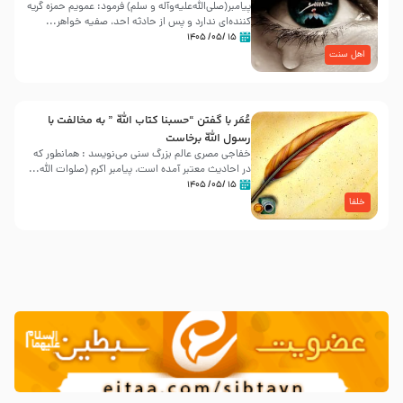
پیامبر(صلی‌الله‌علیه‌وآله و سلم) فرمود: عمویم حمزه گریه
کننده‌ای ندارد و پس از حادثه احد، صفیه خواهر...
۱۵ /۰۵/ ۱۴۰۵
اهل سنت
عُمَر با گفتن “حسبنا كتاب اللّه ” به مخالفت با
رسول اللّه برخاست
خفاجی مصری عالم بزرگ سنی می‌نویسد : همانطور که
در احادیث معتبر آمده است، پیامبر اکرم (صلوات اللّه...
۱۵ /۰۵/ ۱۴۰۵
خلفا