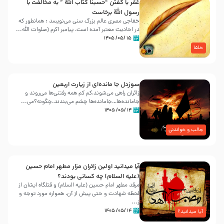
عُمَر با گفتن “حسبنا كتاب اللّه ” به مخالفت با
رسول اللّه برخاست
خفاجی مصری عالم بزرگ سنی می‌نویسد : همانطور که
در احادیث معتبر آمده است، پیامبر اکرم (صلوات اللّه...
۱۵ /۰۵/ ۱۴۰۵
خلفا
سوزدل جا مانده‌ای از زیارت اربعین
زائران راهی می‌شوند،کم‌ کم همه رفتنی‌ها می‌روند و
جامانده‌ها…جامانده‌ها چشم می‌بندند.چگونه؟می‌...
۱۴ /۰۵/ ۱۴۰۵
جالب و خواندنی
آیا میدانید اولین زائران مزار مطهر امام حسین
(علیه السلام) چه کسانی بودند؟
مرقد مطهر امام حسین (علیه السلام) و قتلگاه ایشان از
لحظه شهادت و حتی پیش از آن، همواره مورد توجه و
ز...
۱۴ /۰۵/ ۱۴۰۵
آیا میدانید؟