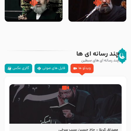
سلام جوانی که امام حسین علیه
زیارتی که اسباب رزق زیاد و عمر
السلام خودش جوابش را دادند
طولانی است حجت السلام حسین
-حجت الاسلام بندانی
یوسفی
چند رسانه ای ها
چند رسانه ای های سبطین
ویدئو ها
فایل های صوتی
گالری عکس
مصداق کربلا – حاج حسین سیب سرخی