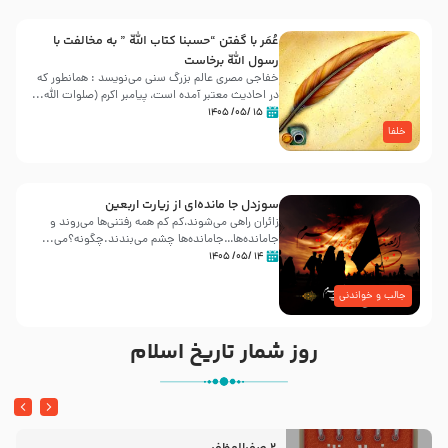
عُمَر با گفتن “حسبنا كتاب اللّه ” به مخالفت با
رسول اللّه برخاست
خفاجی مصری عالم بزرگ سنی می‌نویسد : همانطور که
در احادیث معتبر آمده است، پیامبر اکرم (صلوات اللّه...
۱۵ /۰۵/ ۱۴۰۵
خلفا
سوزدل جا مانده‌ای از زیارت اربعین
زائران راهی می‌شوند،کم‌ کم همه رفتنی‌ها می‌روند و
جامانده‌ها…جامانده‌ها چشم می‌بندند.چگونه؟می‌...
۱۴ /۰۵/ ۱۴۰۵
جالب و خواندنی
روز شمار تاریخ اسلام