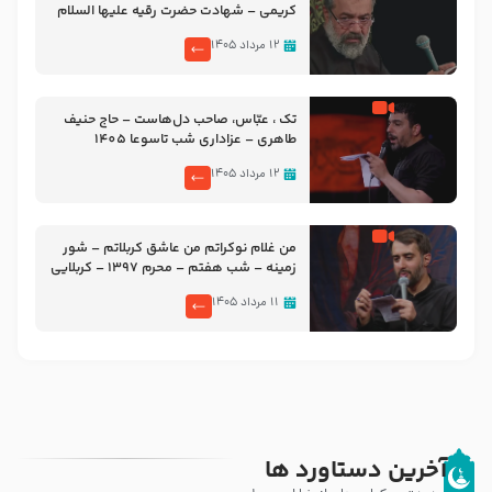
کریمی – شهادت حضرت رقیه علیها السلام
– تیر ۱۴۰۵ هیئت رایة العباس علیه السلام
۱۲ مرداد ۱۴۰۵
تک ، عبّاس، صاحب دل‌هاست – حاج حنیف
طاهری – عزاداری شب تاسوعا 1405
۱۲ مرداد ۱۴۰۵
من غلام نوکراتم من عاشق کربلاتم – شور
زمینه – شب هفتم – محرم 1397 – کربلایی
محمدحسین پویانفر
۱۱ مرداد ۱۴۰۵
آخرین دستاورد ها