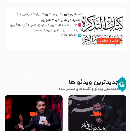
اسنادی کهن دال بر شهرت زیارت اربعین نزد
امامیه در قرن ۶ و ۷ هجری
کتاب «العَلَمُ المَشهور في فَوائِدِ فَضلِ الأيّامِ وَالشُّهورِ»
تألیف عالم برجسته‌ی اهل‌سنّت…...
۱۳ /۰۵/ ۱۴۰۵
جالب و خواندنی
جدیدترین ویدئو ها
جدیدترین ویدئو و کلیپ های منتشر شده
مصداق کربلا – حاج حسین سیب
شور ، حسینا! به‌ حق زهرا «أُنْظُرْ
سرخی
إِلَینا» – عزاداری شب هفتم ماه