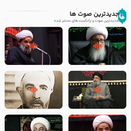
جدیدترین صوت ها
جدیدترین صوت و پادکست های منتشر شده
زوّار اربعین امام حسین (علیه
روضه جانسوز پاره های جگر امام
السلام) با این اشتیاق به زیارت
حسن مجتبی علیه السلام-حجت
بروند – آیت الله وحید خراسانی
الاسلام بندانی
لقب حضرت رقیه سلام الله علیها به
روضه‌ی مجلس یزید ملعون و
چه معناست – حجت الاسلام علوی
اسارت اهل‌بیت علیهم‌السلام –
تهرانی
مرحوم حجت‌الاسلام شیخ علی
محدث زاده