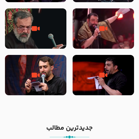
محرّم 1405
جانا جانا ابی عبدالله – کربلایی جواد
مادر منم مثل تو خمیدم – حاج
مقدم – شب هشتم محرم 1448 –
محمود کریمی – شهادت حضرت
هیئت بین الحرمین طهران
رقیه علیها السلام – تیر ۱۴۰۵
هیئت رایة العباس علیه السلام
تک ، عبّاس، صاحب دل‌هاست –
من غلام نوکراتم من عاشق کربلاتم
حاج حنیف طاهری – عزاداری شب
– شور زمینه – شب هفتم – محرم
تاسوعا 1405
1397 – کربلایی محمدحسین
پویانفر
جدیدترین مطالب