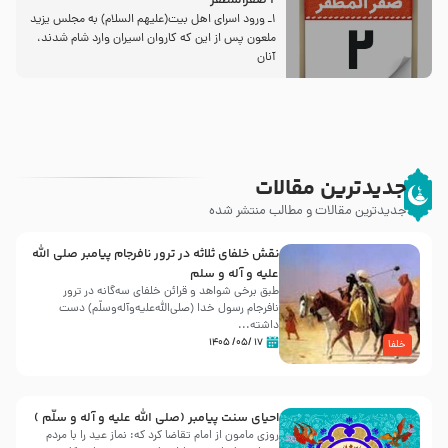
2 صفرالمظفر
1ـ ورود اسراى اهل بیت‌(علیهم السلام) به مجلس یزید
ملعون پس از این كه كاروان اسیران وارد شام شدند،
آنان
جدیدترین مقالات
جدیدترین مقالات و مطالب منتشر شده
نقش خلفای ثلاثه در ترور نافرجام پیامبر صلی الله
علیه و آله و سلم
طبق برخی شواهد و قرائن خلفای سه‌گانه در ترور
نافرجام رسول خدا (صلی‌الله‌علیه‌و‌آله‌وسلّم) دست
داشته‌...
۱۷ /۰۵/ ۱۴۰۵
خلفا
احیای سنت پیامبر (صلی الله علیه و آله و سلّم )
روزی مامون از امام تقاضا کرد که: نماز عید را با مردم