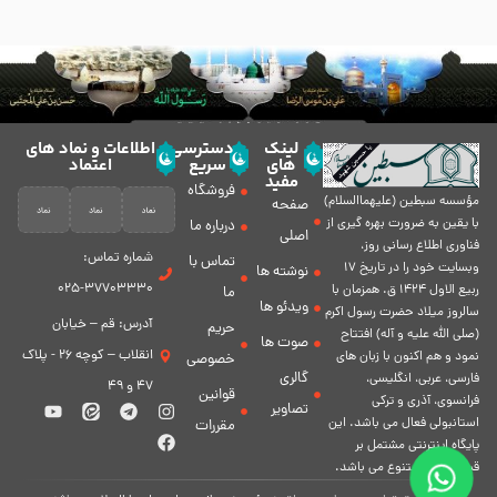
لینک
دسترسی
اطلاعات و نماد های
های
سریع
اعتماد
مفید
فروشگاه
مؤسسه سبطين (عليهماالسلام)
صفحه
با يقين به ضرورت بهره گیرى از
درباره ما
اصلی
فناورى اطلاع رسانى روز،
شماره تماس:
تماس با
وبسایت خود را در تاريخ 17
نوشته ها
37703330-025
ربيع الاول 1424 ق. همزمان با
ما
ویدئو ها
سالروز ميلاد حضرت رسول اكرم
آدرس: قم – خیابان
حریم
(صلی الله علیه و آله) افتتاح
صوت ها
انقلاب – کوچه 26 - پلاک
نمود و هم اكنون با زبان های
خصوصی
گالری
فارسی، عربى، انگلیسی،
47 و 49
قوانین
فرانسوی، آذری و ترکی
تصاویر
استانبولی فعال مى باشد. اين
مقررات
پايگاه اينترنتى مشتمل بر
قسمت هاى متنوع مى باشد.