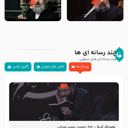
سلام جوانی که امام حسین علیه
زیارتی که اسباب رزق زیاد و عمر
السلام خودش جوابش را دادند
طولانی است حجت السلام حسین
-حجت الاسلام بندانی
یوسفی
چند رسانه ای ها
چند رسانه ای های سبطین
ویدئو ها
فایل های صوتی
گالری عکس
مصداق کربلا – حاج حسین سیب سرخی