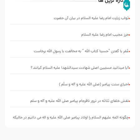
تازه ترین ها
ثواب زیارت امام رضا علیه السلام در بیان آن حضرت
حرز عجیب امام رضا علیه السلام
عُمَر با گفتن “حسبنا كتاب اللّه ” به مخالفت با رسول اللّه برخاست
آیا میدانید مسبّبین اصلی شهادت سیدالشهدا علیه ‌السلام کیانند؟
احیای سنت پیامبر (صلی الله علیه و آله و سلّم )
نقش خلفای ثلاثه در ترور نافرجام پیامبر صلی الله علیه و آله و سلم
چگونه ائمه علیهم السلام را اولاد پیامبر صلی الله علیه و اله می دانیم در حالیکه
نسب از پدر منتقل می شود