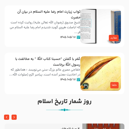
ثواب زیارت امام رضا علیه السلام در بیان آن
حضرت
شیخ صدوق (رضوان الله تعالی علیه) روایت کرده است
که اباصلت هروی گوید:شنیدم امام رضا علیه السلام می
فر...
۱۷ /۰۵/ ۱۴۰۵
عقاید
عُمَر با گفتن “حسبنا كتاب اللّه ” به مخالفت با
رسول اللّه برخاست
خفاجی مصری عالم بزرگ سنی می‌نویسد : همانطور که
در احادیث معتبر آمده است، پیامبر اکرم (صلوات اللّه...
۱۷ /۰۵/ ۱۴۰۵
خلفا
روز شمار تاریخ اسلام