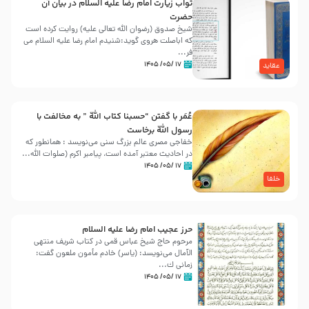
ثواب زیارت امام رضا علیه السلام در بیان آن
حضرت
شیخ صدوق (رضوان الله تعالی علیه) روایت کرده است
که اباصلت هروی گوید:شنیدم امام رضا علیه السلام می
فر...
۱۷ /۰۵/ ۱۴۰۵
عقاید
عُمَر با گفتن “حسبنا كتاب اللّه ” به مخالفت با
رسول اللّه برخاست
خفاجی مصری عالم بزرگ سنی می‌نویسد : همانطور که
در احادیث معتبر آمده است، پیامبر اکرم (صلوات اللّه...
۱۷ /۰۵/ ۱۴۰۵
خلفا
حرز عجیب امام رضا علیه السلام
مرحوم حاج شیخ عباس قمی در کتاب شریف منتهی
الآمال می‌نویسد: (ياسر) خادم مأمون ملعون گفت:
زمانى ك...
۱۷ /۰۵/ ۱۴۰۵