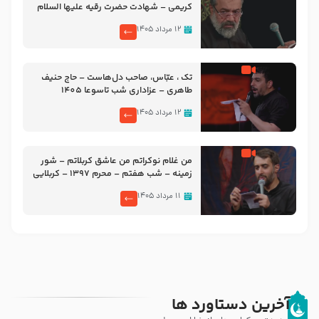
کریمی – شهادت حضرت رقیه علیها السلام
– تیر ۱۴۰۵ هیئت رایة العباس علیه السلام
۱۲ مرداد ۱۴۰۵
تک ، عبّاس، صاحب دل‌هاست – حاج حنیف
طاهری – عزاداری شب تاسوعا 1405
۱۲ مرداد ۱۴۰۵
من غلام نوکراتم من عاشق کربلاتم – شور
زمینه – شب هفتم – محرم 1397 – کربلایی
محمدحسین پویانفر
۱۱ مرداد ۱۴۰۵
آخرین دستاورد ها