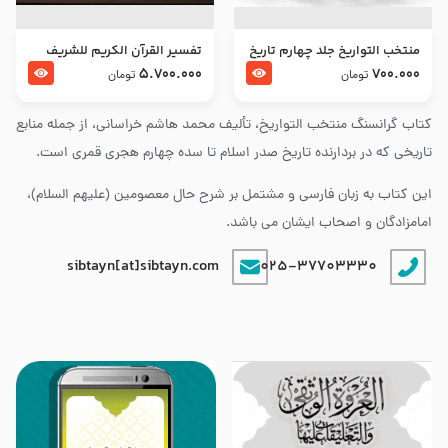
منتخب التواریخ جلد چهارم تاریخ
تفسير القرآن الكريم للشريف
امام زین العابدین و امام محمد
المرتضي قدس سرّه
5.700.000
700.000
تومان
تومان
باقر علیهما السلام
کتاب گرانسنگ منتخب التواريخ، تألیف محمد هاشم خراسانی، از جمله منابع
تاریخی که در بردارنده تاریخ صدر اسلام تا سده چهارم هجری قمری است.
این کتاب به زبان فارسی و مشتمل بر شرح حال معصومین (علیهم السلام)،
امامزادگان و اصحاب ایشان می باشد.
sibtayn[at]sibtayn.com
025-37703330