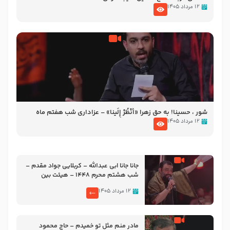
۱۲ مرداد ۱۴۰۵
شور ، حسینا! به‌ حق زهرا «أُنْظُرْ إِلَینا» – عزاداری شب هفتم ماه
محرّم 1405
۱۲ مرداد ۱۴۰۵
جانا جانا ابی عبدالله – کربلایی جواد مقدم –
شب هشتم محرم 1448 – هیئت بین
الحرمین طهران
۱۲ مرداد ۱۴۰۵
مادر منم مثل تو خمیدم – حاج محمود