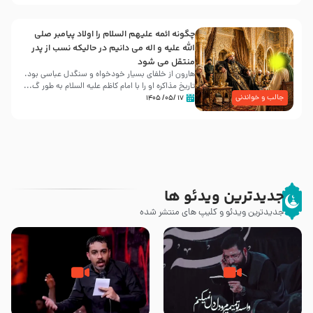
چگونه ائمه علیهم السلام را اولاد پیامبر صلی
الله علیه و اله می دانیم در حالیکه نسب از پدر
منتقل می شود
هارون از خلفای بسیار خودخواه و سنگدل عباسی بود.
تاریخ مذاکره او را با امام کاظم علیه السلام به طور گ...
جالب و خواندنی
۱۷ /۰۵/ ۱۴۰۵
جدیدترین ویدئو ها
جدیدترین ویدئو و کلیپ های منتشر شده
مصداق کربلا – حاج حسین سیب
شور ، حسینا! به‌ حق زهرا «أُنْظُرْ
سرخی
إِلَینا» – عزاداری شب هفتم ماه