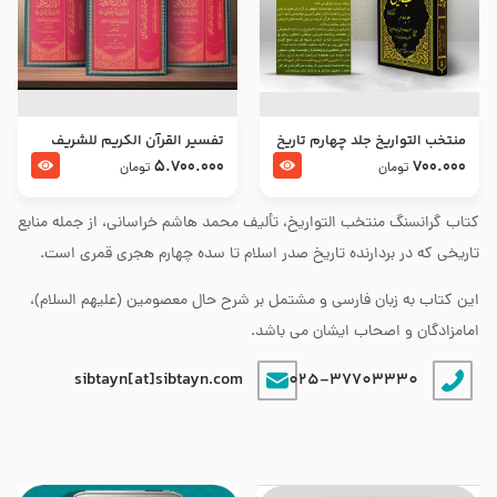
منتخب التواریخ جلد چهارم تاریخ
تفسير القرآن الكريم للشريف
امام زین العابدین و امام محمد
المرتضي قدس سرّه
5.700.000
700.000
تومان
تومان
باقر علیهما السلام
کتاب گرانسنگ منتخب التواريخ، تألیف محمد هاشم خراسانی، از جمله منابع
تاریخی که در بردارنده تاریخ صدر اسلام تا سده چهارم هجری قمری است.
این کتاب به زبان فارسی و مشتمل بر شرح حال معصومین (علیهم السلام)،
امامزادگان و اصحاب ایشان می باشد.
sibtayn[at]sibtayn.com
025-37703330