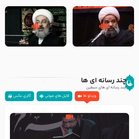
تهرانی
مرحوم حجت‌الاسلام شیخ علی
محدث زاده
سلام جوانی که امام حسین علیه
زیارتی که اسباب رزق زیاد و عمر
السلام خودش جوابش را دادند
طولانی است حجت السلام حسین
-حجت الاسلام بندانی
یوسفی
چند رسانه ای ها
چند رسانه ای های سبطین
ویدئو ها
فایل های صوتی
گالری عکس