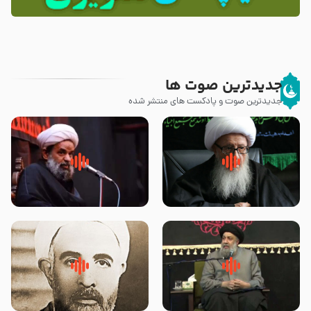
جدیدترین صوت ها
جدیدترین صوت و پادکست های منتشر شده
زوّار اربعین امام حسین (علیه
روضه جانسوز پاره های جگر امام
السلام) با این اشتیاق به زیارت
حسن مجتبی علیه السلام-حجت
بروند – آیت الله وحید خراسانی
الاسلام بندانی
لقب حضرت رقیه سلام الله علیها به
روضه‌ی مجلس یزید ملعون و
چه معناست – حجت الاسلام علوی
اسارت اهل‌بیت علیهم‌السلام –