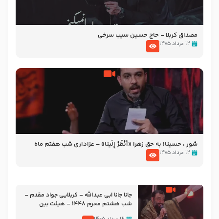
مصداق کربلا – حاج حسین سیب سرخی
۱۲ مرداد ۱۴۰۵
شور ، حسینا! به‌ حق زهرا «أُنْظُرْ إِلَینا» – عزاداری شب هفتم ماه
محرّم 1405
۱۲ مرداد ۱۴۰۵
جانا جانا ابی عبدالله – کربلایی جواد مقدم –
شب هشتم محرم 1448 – هیئت بین
الحرمین طهران