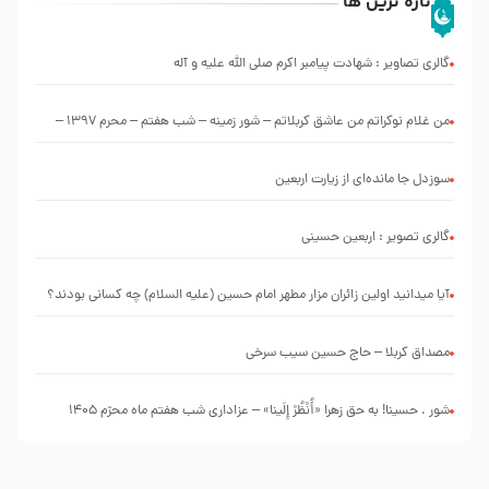
تازه ترین ها
گالری تصاویر : شهادت پیامبر اکرم صلی الله علیه و آله
من غلام نوکراتم من عاشق کربلاتم – شور زمینه – شب هفتم – محرم 1397 –
کربلایی محمدحسین پویانفر
سوزدل جا مانده‌ای از زیارت اربعین
گالری تصویر : اربعین حسینی
آیا میدانید اولین زائران مزار مطهر امام حسین (علیه السلام) چه کسانی بودند؟
مصداق کربلا – حاج حسین سیب سرخی
شور ، حسینا! به‌ حق زهرا «أُنْظُرْ إِلَینا» – عزاداری شب هفتم ماه محرّم 1405