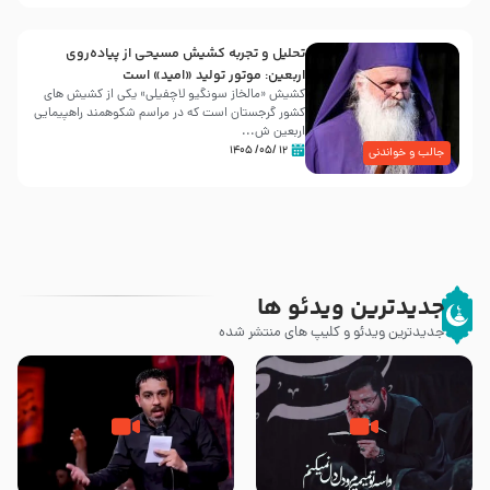
تحلیل و تجربه کشیش مسیحی از پیاده‌روی
اربعین: موتور تولید «امید» است
کشیش «مالخاز سونگیو لاچفیلی» یکی از کشیش های
کشور گرجستان است که در مراسم شکوهمند راهپیمایی
اربعین ش...
۱۲ /۰۵/ ۱۴۰۵
جالب و خواندنی
جدیدترین ویدئو ها
جدیدترین ویدئو و کلیپ های منتشر شده
مصداق کربلا – حاج حسین سیب
شور ، حسینا! به‌ حق زهرا «أُنْظُرْ
سرخی
إِلَینا» – عزاداری شب هفتم ماه