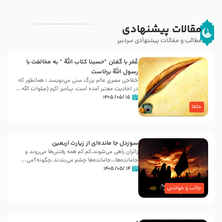
مقالات پیشنهادی
مطالب و مقالات پیشنهادی سردبیر
عُمَر با گفتن “حسبنا كتاب اللّه ” به مخالفت با
رسول اللّه برخاست
خفاجی مصری عالم بزرگ سنی می‌نویسد : همانطور که
در احادیث معتبر آمده است، پیامبر اکرم (صلوات اللّه...
۱۵ /۰۵/ ۱۴۰۵
خلفا
سوزدل جا مانده‌ای از زیارت اربعین
زائران راهی می‌شوند،کم‌ کم همه رفتنی‌ها می‌روند و
جامانده‌ها…جامانده‌ها چشم می‌بندند.چگونه؟می‌...
۱۴ /۰۵/ ۱۴۰۵
جالب و خواندنی