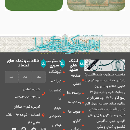
لینک
دسترسی
اطلاعات و نماد های
های
سریع
اعتماد
مفید
فروشگاه
مؤسسه سبطين (عليهماالسلام)
صفحه
با يقين به ضرورت بهره گیرى از
درباره ما
اصلی
فناورى اطلاع رسانى روز،
شماره تماس:
تماس با
وبسایت خود را در تاريخ 17
نوشته ها
37703330-025
ربيع الاول 1424 ق. همزمان با
ما
ویدئو ها
سالروز ميلاد حضرت رسول اكرم
آدرس: قم – خیابان
حریم
(صلی الله علیه و آله) افتتاح
صوت ها
انقلاب – کوچه 26 - پلاک
نمود و هم اكنون با زبان های
خصوصی
گالری
فارسی، عربى، انگلیسی،
47 و 49
قوانین
فرانسوی، آذری و ترکی
تصاویر