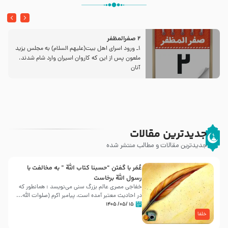
2 صفرالمظفر
1ـ ورود اسراى اهل بیت‌(علیهم السلام) به مجلس یزید
ملعون پس از این كه كاروان اسیران وارد شام شدند،
آنان
جدیدترین مقالات
جدیدترین مقالات و مطالب منتشر شده
عُمَر با گفتن “حسبنا كتاب اللّه ” به مخالفت با
رسول اللّه برخاست
خفاجی مصری عالم بزرگ سنی می‌نویسد : همانطور که
در احادیث معتبر آمده است، پیامبر اکرم (صلوات اللّه...
۱۵ /۰۵/ ۱۴۰۵
خلفا