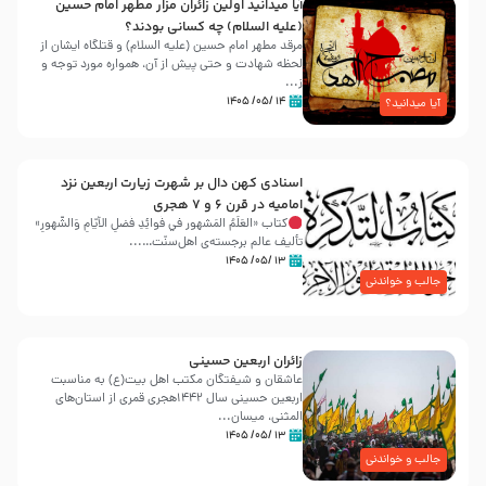
آیا میدانید اولین زائران مزار مطهر امام حسین
(علیه السلام) چه کسانی بودند؟
مرقد مطهر امام حسین (علیه السلام) و قتلگاه ایشان از
لحظه شهادت و حتی پیش از آن، همواره مورد توجه و
ز...
۱۴ /۰۵/ ۱۴۰۵
آیا میدانید؟
اسنادی کهن دال بر شهرت زیارت اربعین نزد
امامیه در قرن ۶ و ۷ هجری
کتاب «العَلَمُ المَشهور في فَوائِدِ فَضلِ الأيّامِ وَالشُّهورِ»
تألیف عالم برجسته‌ی اهل‌سنّت…...
۱۳ /۰۵/ ۱۴۰۵
جالب و خواندنی
زائران اربعین حسینی
عاشقان و شیفتگان مکتب اهل بیت(ع) به مناسبت
اربعین حسینی سال ۱۴۴۲هجری قمری از استان‌های
المثنی، میسان...
۱۳ /۰۵/ ۱۴۰۵
جالب و خواندنی