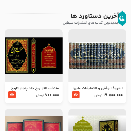
آخرین دستاورد ها
جدیدترین کتاب های انتشارات سبطین
العروة الوثقى و التعليقات عليها
منتخب التواریخ جلد پنجم تاریخ
– طرح جدید
امام جعفر صادق و امام موسی
700.000
19.800.000
تومان
تومان
بن جعفر علیهما السلام