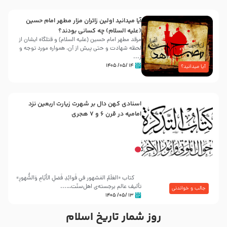
آیا میدانید اولین زائران مزار مطهر امام حسین
(علیه السلام) چه کسانی بودند؟
مرقد مطهر امام حسین (علیه السلام) و قتلگاه ایشان از
لحظه شهادت و حتی پیش از آن، همواره مورد توجه و
ز...
۱۴ /۰۵/ ۱۴۰۵
آیا میدانید؟
اسنادی کهن دال بر شهرت زیارت اربعین نزد
امامیه در قرن ۶ و ۷ هجری
کتاب «العَلَمُ المَشهور في فَوائِدِ فَضلِ الأيّامِ وَالشُّهورِ»
تألیف عالم برجسته‌ی اهل‌سنّت…...
جالب و خواندنی
۱۳ /۰۵/ ۱۴۰۵
روز شمار تاریخ اسلام