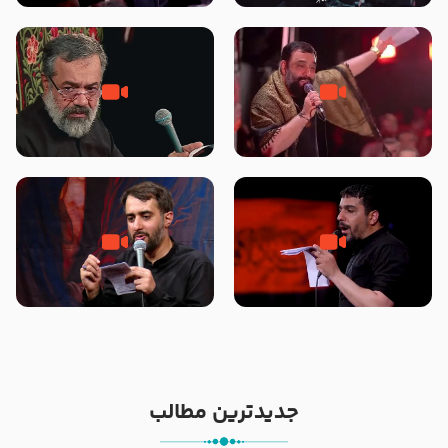
محرّم 1405
جانا جانا ابی عبدالله – کربلایی جواد
مادر منم مثل تو خمیدم – حاج
مقدم – شب هشتم محرم 1448 –
محمود کریمی – شهادت حضرت
هیئت بین الحرمین طهران
رقیه علیها السلام – تیر ۱۴۰۵
هیئت رایة العباس علیه السلام
تک ، عبّاس، صاحب دل‌هاست –
من غلام نوکراتم من عاشق کربلاتم
حاج حنیف طاهری – عزاداری شب
– شور زمینه – شب هفتم – محرم
تاسوعا 1405
1397 – کربلایی محمدحسین
پویانفر
جدیدترین مطالب