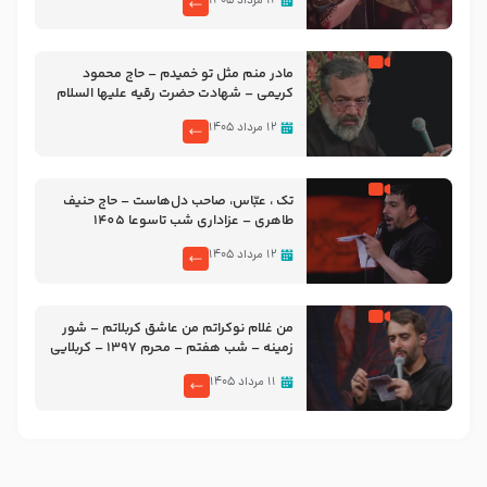
۱۲ مرداد ۱۴۰۵
مادر منم مثل تو خمیدم – حاج محمود
کریمی – شهادت حضرت رقیه علیها السلام
– تیر ۱۴۰۵ هیئت رایة العباس علیه السلام
۱۲ مرداد ۱۴۰۵
تک ، عبّاس، صاحب دل‌هاست – حاج حنیف
طاهری – عزاداری شب تاسوعا 1405
۱۲ مرداد ۱۴۰۵
من غلام نوکراتم من عاشق کربلاتم – شور
زمینه – شب هفتم – محرم 1397 – کربلایی
محمدحسین پویانفر
۱۱ مرداد ۱۴۰۵