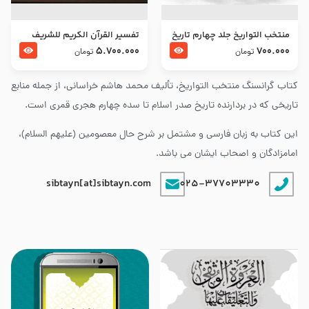
منتخب التواریخ جلد چهارم تاریخ
تفسير القرآن الكريم للشريف
امام زین العابدین و امام محمد
المرتضي قدس سرّه
5.700.000
700.000
تومان
تومان
باقر علیهما السلام
کتاب گرانسنگ منتخب التواريخ، تألیف محمد هاشم خراسانی، از جمله منابع
تاریخی که در بردارنده تاریخ صدر اسلام تا سده چهارم هجری قمری است.
این کتاب به زبان فارسی و مشتمل بر شرح حال معصومین (علیهم السلام)،
امامزادگان و اصحاب ایشان می باشد.
sibtayn[at]sibtayn.com
025-37703330