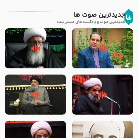
جدیدترین صوت ها
جدیدترین صوت و پادکست های منتشر شده
پیامبر صلی الله علیه وآله و سلم
زوّار اربعین امام حسین (علیه
فرمودند وای بر بچه های آخر
السلام) با این اشتیاق به زیارت
الزمان- دکتر هزار
بروند – آیت الله وحید خراسانی
روضه جانسوز پاره های جگر امام
لقب حضرت رقیه سلام الله علیها به
حسن مجتبی علیه السلام-حجت
چه معناست – حجت الاسلام علوی
الاسلام بندانی
تهرانی