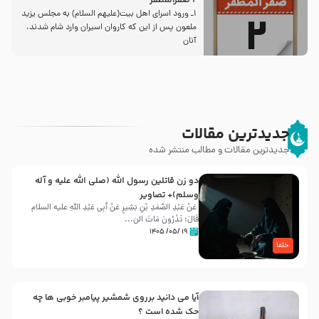
2 صفرالمظفر
1ـ ورود اسراى اهل بیت‌(علیهم السلام) به مجلس یزید
ملعون پس از این كه كاروان اسیران وارد شام شدند،
آنان
جدیدترین مقالات
جدیدترین مقالات و مطالب منتشر شده
دو زن قاتلين رسول الله (صلى‌ الله‌ علیه‌ و آله‌
وسلم)+ تصاویر
عَنْ عَبْدِ الصَّمَدِ بْنِ بَشِیرٍ عَنْ أَبِی عَبْدِ اللَّهِ علیه السلام
قَالَ: تَدْرُونَ مَاتَ الن...
۱۹ /۰۵/ ۱۴۰۵
خلفا
آیا می دانید برروی شمشیر پیامبر خوبی ها چه
حک شده است ؟