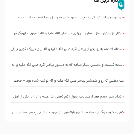
تازه ترین ها
دو خورجین اسرائیلیاتی که پسر عمرو عاص به رسول خدا نسبت داد – حجت
الاسلام یزدانی
سؤالی از برادران اهل تسنن – چرا پیامبر صلی الله علیه و آله ماموریت ابوبکر در
قرائت آیات سوره توبه بر مشرکین را لغو فرمودند ؟
استناد اشتباه به روایتی از پیامبر اکرم صلی الله علیه و آله برای تبریک گویی پایان
ماه صفر – حجت الاسلام معاونیان
اسامه کیست و داستان لشکر اسامه که به دستور پیامبر اکرم صلی الله علیه و اله
ایجاد شد چیست – حجت الاسلام یزدانی
سه مطلبی که روی شمشیر پیامبر صلی الله علیه و آله نوشته شده بود – حجت
الاسلام رفیعی
ارتداد همه مردم بعد از شهادت رسول اکرم (صلی الله علیه و آله) به نقل از اهل
تسنن – حجت الاسلام روستایی
نظر ویکتور هوگو نویسنده مشهور فرانسوی در مورد جانشینی پیامبر اسلام صلی
الله علیه وآله