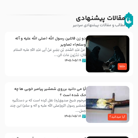
مقالات پیشنهادی
مطالب و مقالات پیشنهادی سردبیر
دو زن قاتلين رسول الله (صلى‌ الله‌ علیه‌ و آله‌
وسلم)+ تصاویر
عَنْ عَبْدِ الصَّمَدِ بْنِ بَشِیرٍ عَنْ أَبِی عَبْدِ اللَّهِ علیه السلام
قَالَ: تَدْرُونَ مَاتَ الن...
۱۹ /۰۵/ ۱۴۰۵
خلفا
آیا می دانید برروی شمشیر پیامبر خوبی ها چه
حک شده است ؟
مرحوم شیخ صدوق(ره) نقل کرده است که بر دستگیره
شمشیر رسول اکرم(صلی الله علیه و آله و سلم) این چند
جمل...
۱۸ /۰۵/ ۱۴۰۵
آیا میدانید؟