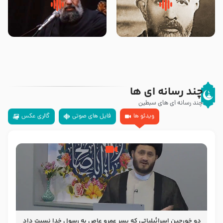
روضه‌ی مجلس یزید ملعون و
سلام جوانی که امام حسین علیه
اسارت اهل‌بیت علیهم‌السلام –
السلام خودش جوابش را دادند
مرحوم حجت‌الاسلام شیخ علی
-حجت الاسلام بندانی
محدث زاده
چند رسانه ای ها
چند رسانه ای های سبطین
ویدئو ها
فایل های صوتی
گالری عکس
دو خورجین اسرائیلیاتی که پسر عمرو عاص به رسول خدا نسبت داد