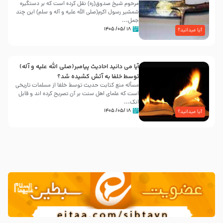
مرحوم شیخ صدوق(ره) نقل کرده است که بر دستگیره
شمشیر رسول اکرم(صلی الله علیه و آله و سلم) این چند
جمل...
۱۸ /۰۵/ ۱۴۰۵
آیا میدانید؟
آیا می دانید احادیث پیامبر(صلی الله علیه و آله)
توسط خلفا به آتش کشیده شد؟
مسأله منع کتابت حدیث توسط خلفا از مسلمات تاریخی
است که علمای اهل سنت بر آن تصریح کرده اند و قابل
انک...
۱۸ /۰۵/ ۱۴۰۵
آیا میدانید؟