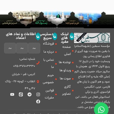
لینک
دسترسی
اطلاعات و نماد های
های
سریع
اعتماد
مفید
فروشگاه
مؤسسه سبطين (عليهماالسلام)
صفحه
با يقين به ضرورت بهره گیرى از
درباره ما
اصلی
فناورى اطلاع رسانى روز،
شماره تماس:
تماس با
وبسایت خود را در تاريخ 17
نوشته ها
37703330-025
ربيع الاول 1424 ق. همزمان با
ما
ویدئو ها
سالروز ميلاد حضرت رسول اكرم
آدرس: قم – خیابان
حریم
(صلی الله علیه و آله) افتتاح
صوت ها
انقلاب – کوچه 26 - پلاک
نمود و هم اكنون با زبان های
خصوصی
گالری
فارسی، عربى، انگلیسی،
47 و 49
قوانین
فرانسوی، آذری و ترکی
تصاویر
استانبولی فعال مى باشد. اين
مقررات
پايگاه اينترنتى مشتمل بر
قسمت هاى متنوع مى باشد.