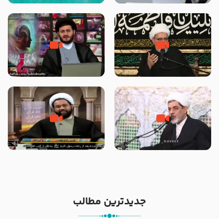
– حجت الاسلام یزدانی
ابوبکر در قرائت آیات سوره توبه بر
مشرکین را لغو فرمودند ؟
استناد اشتباه به روایتی از پیامبر
اسامه کیست و داستان لشکر
اکرم صلی الله علیه و آله برای
اسامه که به دستور پیامبر اکرم
تبریک گویی پایان ماه صفر – حجت
صلی الله علیه و اله ایجاد شد
الاسلام معاونیان
چیست – حجت الاسلام یزدانی
سه مطلبی که روی شمشیر پیامبر
ارتداد همه مردم بعد از شهادت
صلی الله علیه و آله نوشته شده
رسول اکرم (صلی الله علیه و آله) به
بود – حجت الاسلام رفیعی
نقل از اهل تسنن – حجت الاسلام
روستایی
جدیدترین مطالب