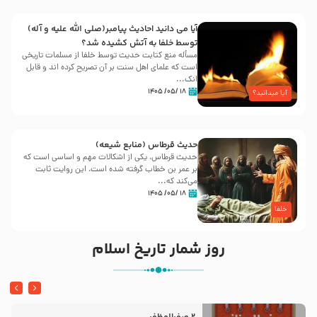
آیا می دانید احادیث پیامبر(صلی الله علیه و آله)
توسط خلفا به آتش کشیده شد؟
مسأله منع کتابت حدیث توسط خلفا از مسلمات تاریخی
است که علمای اهل سنت بر آن تصریح کرده اند و قابل
انک...
۱۸ /۰۵/ ۱۴۰۵
آیا میدانید؟
حدیث قرطاس (منابع شیعه)
حدیث قرطاس، یکی از اشکالات مهم و اساسی است که
بر عمر بن خطاب گرفته شده است، این روایت ثابت
می‌کند که...
۱۸ /۰۵/ ۱۴۰۵
خلفا
روز شمار تاریخ اسلام