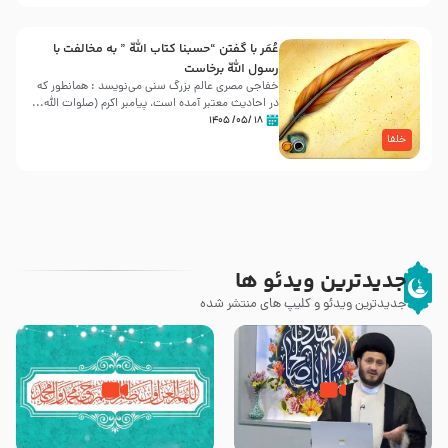
عُمَر با گفتن “حسبنا كتاب اللّه ” به مخالفت با
رسول اللّه برخاست
خفاجی مصری عالم بزرگ سنی می‌نویسد : همانطور که
در احادیث معتبر آمده است، پیامبر اکرم (صلوات اللّه...
۱۸ /۰۵/ ۱۴۰۵
خلفا
جدیدترین ویدئو ها
جدیدترین ویدئو و کلیپ های منتشر شده
دو خورجین اسرائیلیاتی که پسر
سؤالی از برادران اهل تسنن – چرا
عمرو عاص به رسول خدا نسبت داد
پیامبر صلی الله علیه و آله ماموریت