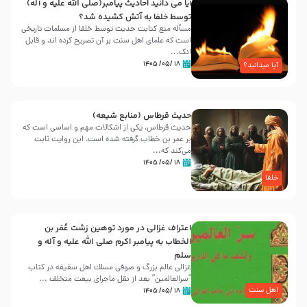
آیا می دانید احادیث پیامبر(صلی الله علیه و آله)
توسط خلفا به آتش کشیده شد؟
مسأله منع کتابت حدیث توسط خلفا از مسلمات تاریخی
است که علمای اهل سنت بر آن تصریح کرده اند و قابل
انک...
۱۸ /۰۵/ ۱۴۰۵
آیا میدانید؟
حدیث قرطاس (منابع شیعه)
حدیث قرطاس، یکی از اشکالات مهم و اساسی است که
بر عمر بن خطاب گرفته شده است، این روایت ثابت
می‌کند که...
۱۸ /۰۵/ ۱۴۰۵
خلفا
اعتراف غزالی در مورد توهین زشت عُمَر بن
الخطاب به پیامبر اکرم صلی الله علیه و آله و
سلم
غزالی عالم بزرگ و صوفی مسلك اهل سقيفه در کتاب
“سرالعالمین” بعد از نقل ماجرای بیعت متخلف ...
اهل سنت
۱۸ /۰۵/ ۱۴۰۵