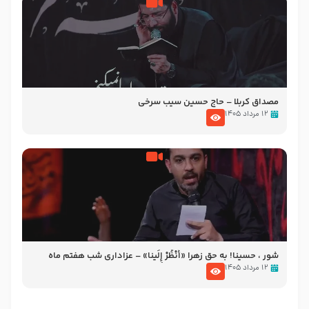
مصداق کربلا – حاج حسین سیب سرخی
۱۲ مرداد ۱۴۰۵
شور ، حسینا! به‌ حق زهرا «أُنْظُرْ إِلَینا» – عزاداری شب هفتم ماه
محرّم 1405
۱۲ مرداد ۱۴۰۵