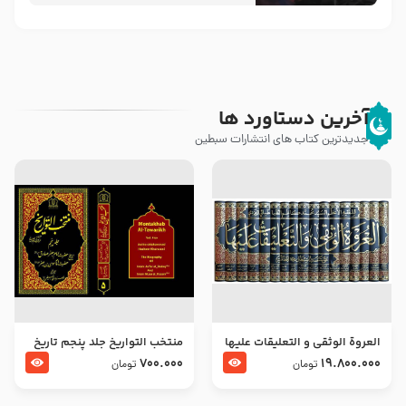
آخرین دستاورد ها
جدیدترین کتاب های انتشارات سبطین
العروة الوثقى و التعليقات عليها
منتخب التواریخ جلد پنجم تاریخ
– طرح جدید
امام جعفر صادق و امام موسی
700.000
19.800.000
تومان
تومان
بن جعفر علیهما السلام