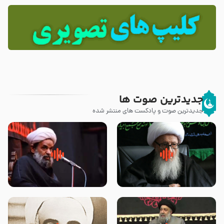
جدیدترین صوت ها
جدیدترین صوت و پادکست های منتشر شده
زوّار اربعین امام حسین (علیه
روضه جانسوز پاره های جگر امام
السلام) با این اشتیاق به زیارت
حسن مجتبی علیه السلام-حجت
بروند – آیت الله وحید خراسانی
الاسلام بندانی