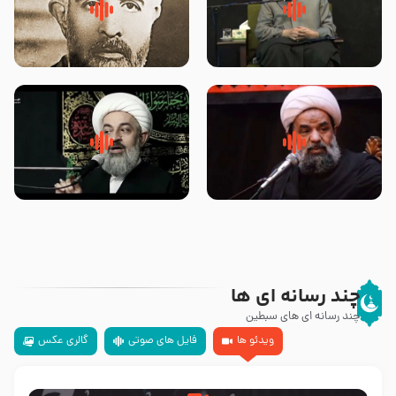
لقب حضرت رقیه سلام الله علیها به
روضه‌ی مجلس یزید ملعون و
چه معناست – حجت الاسلام علوی
اسارت اهل‌بیت علیهم‌السلام –
تهرانی
مرحوم حجت‌الاسلام شیخ علی
محدث زاده
سلام جوانی که امام حسین علیه
زیارتی که اسباب رزق زیاد و عمر
السلام خودش جوابش را دادند
طولانی است حجت السلام حسین
-حجت الاسلام بندانی
یوسفی
چند رسانه ای ها
چند رسانه ای های سبطین
ویدئو ها
فایل های صوتی
گالری عکس