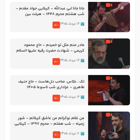
جانا جانا ابی عبدالله – کربلایی جواد مقدم –
شب هشتم محرم 1448 – هیئت بین
الحرمین طهران
۱۲ مرداد ۱۴۰۵
مادر منم مثل تو خمیدم – حاج محمود
کریمی – شهادت حضرت رقیه علیها السلام
– تیر ۱۴۰۵ هیئت رایة العباس علیه السلام
۱۲ مرداد ۱۴۰۵
تک ، عبّاس، صاحب دل‌هاست – حاج حنیف
طاهری – عزاداری شب تاسوعا 1405
۱۲ مرداد ۱۴۰۵
من غلام نوکراتم من عاشق کربلاتم – شور
زمینه – شب هفتم – محرم 1397 – کربلایی
محمدحسین پویانفر
۱۱ مرداد ۱۴۰۵