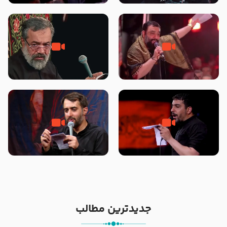
محرّم 1405
جانا جانا ابی عبدالله – کربلایی جواد
مادر منم مثل تو خمیدم – حاج
مقدم – شب هشتم محرم 1448 –
محمود کریمی – شهادت حضرت
هیئت بین الحرمین طهران
رقیه علیها السلام – تیر ۱۴۰۵
هیئت رایة العباس علیه السلام
تک ، عبّاس، صاحب دل‌هاست –
من غلام نوکراتم من عاشق کربلاتم
حاج حنیف طاهری – عزاداری شب
– شور زمینه – شب هفتم – محرم
تاسوعا 1405
1397 – کربلایی محمدحسین
پویانفر
جدیدترین مطالب