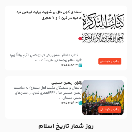
اسنادی کهن دال بر شهرت زیارت اربعین نزد
امامیه در قرن ۶ و ۷ هجری
کتاب «العَلَمُ المَشهور في فَوائِدِ فَضلِ الأيّامِ وَالشُّهورِ»
تألیف عالم برجسته‌ی اهل‌سنّت…...
جالب و خواندنی
۱۳ /۰۵/ ۱۴۰۵
زائران اربعین حسینی
عاشقان و شیفتگان مکتب اهل بیت(ع) به مناسبت
اربعین حسینی سال ۱۴۴۲هجری قمری از استان‌های
المثنی، میسان...
۱۳ /۰۵/ ۱۴۰۵
جالب و خواندنی
روز شمار تاریخ اسلام