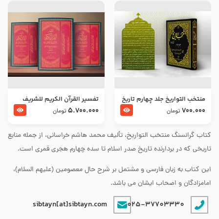
منتخب التواریخ جلد چهارم تاریخ
تفسير القرآن الكريم للشريف
امام زین العابدین و امام محمد
المرتضي قدس سرّه
5.700.000
700.000
تومان
تومان
باقر علیهما السلام
کتاب گرانسنگ منتخب التواريخ، تألیف محمد هاشم خراسانی، از جمله منابع
تاریخی که در بردارنده تاریخ صدر اسلام تا سده چهارم هجری قمری است.
این کتاب به زبان فارسی و مشتمل بر شرح حال معصومین (علیهم السلام)،
امامزادگان و اصحاب ایشان می باشد.
sibtayn[at]sibtayn.com
025-37703330