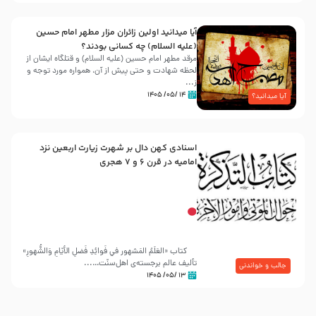
آیا میدانید اولین زائران مزار مطهر امام حسین
(علیه السلام) چه کسانی بودند؟
مرقد مطهر امام حسین (علیه السلام) و قتلگاه ایشان از
لحظه شهادت و حتی پیش از آن، همواره مورد توجه و
ز...
۱۴ /۰۵/ ۱۴۰۵
آیا میدانید؟
اسنادی کهن دال بر شهرت زیارت اربعین نزد
امامیه در قرن ۶ و ۷ هجری
کتاب «العَلَمُ المَشهور في فَوائِدِ فَضلِ الأيّامِ وَالشُّهورِ»
تألیف عالم برجسته‌ی اهل‌سنّت…...
جالب و خواندنی
۱۳ /۰۵/ ۱۴۰۵