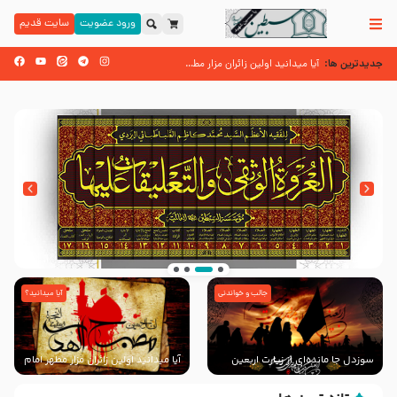
ورود عضویت
سایت قدیم
جدیدترین ها:
زائران اربعین حسینی
آیا میدانید اولین زائران مزار مطهر امام حسین (علیه السلام) چه کسانی بودن
اسنادی کهن دال بر شهرت زیارت اربعین نزد امامیه در قرن ۶ و ۷ هجری
جالب و خواندنی
آیا میدانید؟
انتشار کتاب ” العروة الوثقى و التعليقات عليها”
با طرحی بسیار زیبا و شکیل
سوزدل جا مانده‌ای از زیارت اربعین
آیا میدانید اولین زائران مزار مطهر امام
حسین (علیه السلام) چه کسانی
بودند؟