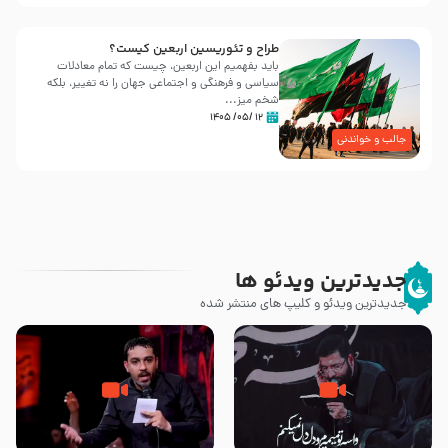
طراح و تئوریسین اربعین کیست؟
باید بفهمیم این اربعین، چیست که تمام معادلات
سیاسی و فرهنگی و اجتماعی جهان را نه تغییر، بلکه
شخم میز...
۱۲ /۰۵/ ۱۴۰۵
جالب و خواندنی
جدیدترین ویدئو ها
جدیدترین ویدئو و کلیپ های منتشر شده
مصداق کربلا – حاج حسین سیب
شور ، حسینا! به‌ حق زهرا «أُنْظُرْ
سرخی
إِلَینا» – عزاداری شب هفتم ماه