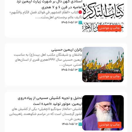
اسنادی کهن دال بر شهرت زیارت اربعین نزد
امامیه در قرن ۶ و ۷ هجری
کتاب «العَلَمُ المَشهور في فَوائِدِ فَضلِ الأيّامِ وَالشُّهورِ»
تألیف عالم برجسته‌ی اهل‌سنّت…...
۱۳ /۰۵/ ۱۴۰۵
جالب و خواندنی
زائران اربعین حسینی
عاشقان و شیفتگان مکتب اهل بیت(ع) به مناسبت
اربعین حسینی سال ۱۴۴۲هجری قمری از استان‌های
المثنی، میسان...
۱۳ /۰۵/ ۱۴۰۵
جالب و خواندنی
تحلیل و تجربه کشیش مسیحی از پیاده‌روی
اربعین: موتور تولید «امید» است
کشیش «مالخاز سونگیو لاچفیلی» یکی از کشیش های
کشور گرجستان است که در مراسم شکوهمند راهپیمایی
اربعین ش...
۱۲ /۰۵/ ۱۴۰۵
جالب و خواندنی