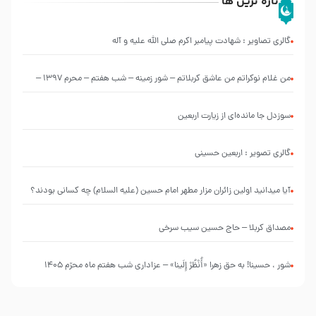
تازه ترین ها
گالری تصاویر : شهادت پیامبر اکرم صلی الله علیه و آله
من غلام نوکراتم من عاشق کربلاتم – شور زمینه – شب هفتم – محرم 1397 –
کربلایی محمدحسین پویانفر
سوزدل جا مانده‌ای از زیارت اربعین
گالری تصویر : اربعین حسینی
آیا میدانید اولین زائران مزار مطهر امام حسین (علیه السلام) چه کسانی بودند؟
مصداق کربلا – حاج حسین سیب سرخی
شور ، حسینا! به‌ حق زهرا «أُنْظُرْ إِلَینا» – عزاداری شب هفتم ماه محرّم 1405