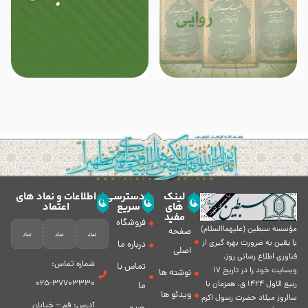
لینک
دسترسی
اطلاعات و نماد های
های
سریع
اعتماد
مفید
فروشگاه
مؤسسه سبطين (عليهماالسلام)
صفحه
با يقين به ضرورت بهره گیرى از
درباره ما
اصلی
فناورى اطلاع رسانى روز،
شماره تماس:
تماس با
وبسایت خود را در تاريخ 17
نوشته ها
37703330-025
ربيع الاول 1424 ق. همزمان با
ما
ویدئو ها
سالروز ميلاد حضرت رسول اكرم
آدرس: قم – خیابان