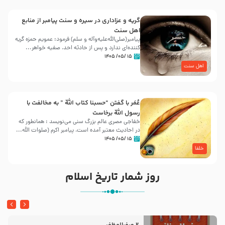
گریه و عزاداری در سیره و سنت پیامبر از منابع
اهل سنت
پیامبر(صلی‌الله‌علیه‌وآله و سلم) فرمود: عمویم حمزه گریه
کننده‌ای ندارد و پس از حادثه احد، صفیه خواهر...
۱۵ /۰۵/ ۱۴۰۵
اهل سنت
عُمَر با گفتن “حسبنا كتاب اللّه ” به مخالفت با
رسول اللّه برخاست
خفاجی مصری عالم بزرگ سنی می‌نویسد : همانطور که
در احادیث معتبر آمده است، پیامبر اکرم (صلوات اللّه...
۱۵ /۰۵/ ۱۴۰۵
خلفا
روز شمار تاریخ اسلام