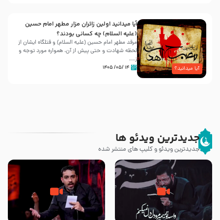
آیا میدانید اولین زائران مزار مطهر امام حسین
(علیه السلام) چه کسانی بودند؟
مرقد مطهر امام حسین (علیه السلام) و قتلگاه ایشان از
لحظه شهادت و حتی پیش از آن، همواره مورد توجه و
ز...
۱۴ /۰۵/ ۱۴۰۵
آیا میدانید؟
جدیدترین ویدئو ها
جدیدترین ویدئو و کلیپ های منتشر شده
مصداق کربلا – حاج حسین سیب
شور ، حسینا! به‌ حق زهرا «أُنْظُرْ
سرخی
إِلَینا» – عزاداری شب هفتم ماه