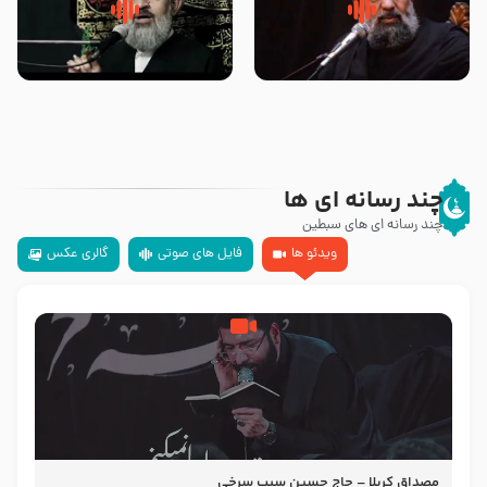
سلام جوانی که امام حسین علیه
زیارتی که اسباب رزق زیاد و عمر
السلام خودش جوابش را دادند
طولانی است حجت السلام حسین
-حجت الاسلام بندانی
یوسفی
چند رسانه ای ها
چند رسانه ای های سبطین
ویدئو ها
فایل های صوتی
گالری عکس
مصداق کربلا – حاج حسین سیب سرخی