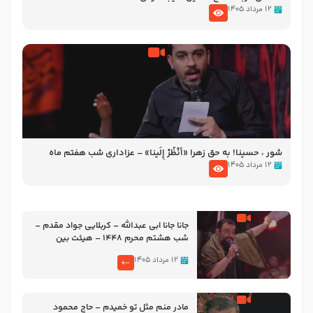
۱۲ مرداد ۱۴۰۵
شور ، حسینا! به‌ حق زهرا «أُنْظُرْ إِلَینا» – عزاداری شب هفتم ماه
محرّم 1405
۱۲ مرداد ۱۴۰۵
جانا جانا ابی عبدالله – کربلایی جواد مقدم –
شب هشتم محرم 1448 – هیئت بین
الحرمین طهران
۱۲ مرداد ۱۴۰۵
مادر منم مثل تو خمیدم – حاج محمود