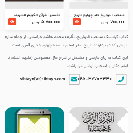
منتخب التواریخ جلد چهارم تاریخ
تفسير القرآن الكريم للشريف
امام زین العابدین و امام محمد
المرتضي قدس سرّه
5.700.000
700.000
تومان
تومان
باقر علیهما السلام
کتاب گرانسنگ منتخب التواريخ، تألیف محمد هاشم خراسانی، از جمله منابع
تاریخی که در بردارنده تاریخ صدر اسلام تا سده چهارم هجری قمری است.
این کتاب به زبان فارسی و مشتمل بر شرح حال معصومین (علیهم السلام)،
امامزادگان و اصحاب ایشان می باشد.
sibtayn[at]sibtayn.com
025-37703330