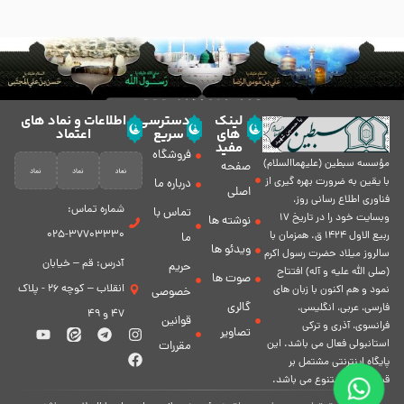
لینک
دسترسی
اطلاعات و نماد های
های
سریع
اعتماد
مفید
فروشگاه
مؤسسه سبطين (عليهماالسلام)
صفحه
با يقين به ضرورت بهره گیرى از
درباره ما
اصلی
فناورى اطلاع رسانى روز،
شماره تماس:
تماس با
وبسایت خود را در تاريخ 17
نوشته ها
37703330-025
ربيع الاول 1424 ق. همزمان با
ما
ویدئو ها
سالروز ميلاد حضرت رسول اكرم
آدرس: قم – خیابان
حریم
(صلی الله علیه و آله) افتتاح
صوت ها
انقلاب – کوچه 26 - پلاک
نمود و هم اكنون با زبان های
خصوصی
گالری
فارسی، عربى، انگلیسی،
47 و 49
قوانین
فرانسوی، آذری و ترکی
تصاویر
استانبولی فعال مى باشد. اين
مقررات
پايگاه اينترنتى مشتمل بر
قسمت هاى متنوع مى باشد.