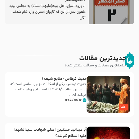
2 صفرالمظفر
1ـ ورود اسراى اهل بیت‌(علیهم السلام) به مجلس یزید
ملعون پس از این كه كاروان اسیران وارد شام شدند،
آنان
جدیدترین مقالات
جدیدترین مقالات و مطالب منتشر شده
حدیث قرطاس (منابع شیعه)
حدیث قرطاس، یکی از اشکالات مهم و اساسی است که
بر عمر بن خطاب گرفته شده است، این روایت ثابت
می‌کند که...
۱۶ /۰۵/ ۱۴۰۵
خلفا
آیا میدانید مسبّبین اصلی شهادت سیدالشهدا
علیه ‌السلام کیانند؟