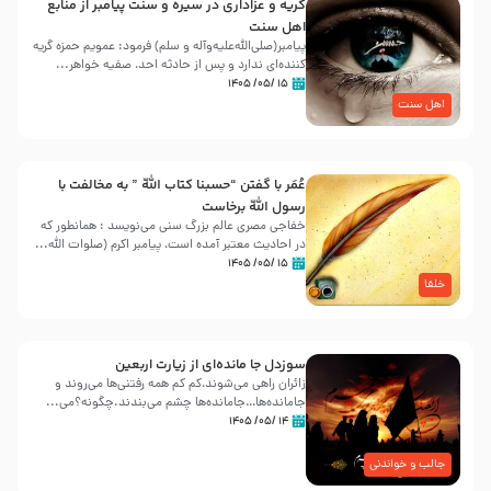
گریه و عزاداری در سیره و سنت پیامبر از منابع
اهل سنت
پیامبر(صلی‌الله‌علیه‌وآله و سلم) فرمود: عمویم حمزه گریه
کننده‌ای ندارد و پس از حادثه احد، صفیه خواهر...
۱۵ /۰۵/ ۱۴۰۵
اهل سنت
عُمَر با گفتن “حسبنا كتاب اللّه ” به مخالفت با
رسول اللّه برخاست
خفاجی مصری عالم بزرگ سنی می‌نویسد : همانطور که
در احادیث معتبر آمده است، پیامبر اکرم (صلوات اللّه...
۱۵ /۰۵/ ۱۴۰۵
خلفا
سوزدل جا مانده‌ای از زیارت اربعین
زائران راهی می‌شوند،کم‌ کم همه رفتنی‌ها می‌روند و
جامانده‌ها…جامانده‌ها چشم می‌بندند.چگونه؟می‌...
۱۴ /۰۵/ ۱۴۰۵
جالب و خواندنی