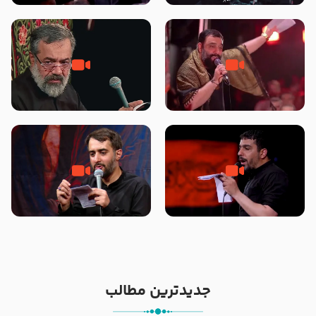
محرّم 1405
جانا جانا ابی عبدالله – کربلایی جواد
مادر منم مثل تو خمیدم – حاج
مقدم – شب هشتم محرم 1448 –
محمود کریمی – شهادت حضرت
هیئت بین الحرمین طهران
رقیه علیها السلام – تیر ۱۴۰۵
هیئت رایة العباس علیه السلام
تک ، عبّاس، صاحب دل‌هاست –
من غلام نوکراتم من عاشق کربلاتم
حاج حنیف طاهری – عزاداری شب
– شور زمینه – شب هفتم – محرم
تاسوعا 1405
1397 – کربلایی محمدحسین
پویانفر
جدیدترین مطالب