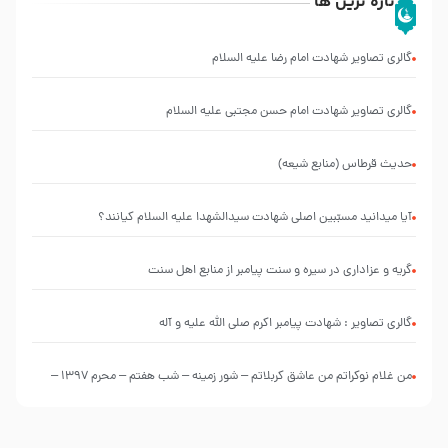
تازه ترین ها
گالری تصاویر شهادت امام رضا علیه السلام
گالری تصاویر شهادت امام حسن مجتبی علیه السلام
حدیث قرطاس (منابع شیعه)
آیا میدانید مسبّبین اصلی شهادت سیدالشهدا علیه ‌السلام کیانند؟
گریه و عزاداری در سیره و سنت پیامبر از منابع اهل سنت
گالری تصاویر : شهادت پیامبر اکرم صلی الله علیه و آله
من غلام نوکراتم من عاشق کربلاتم – شور زمینه – شب هفتم – محرم 1397 –
کربلایی محمدحسین پویانفر