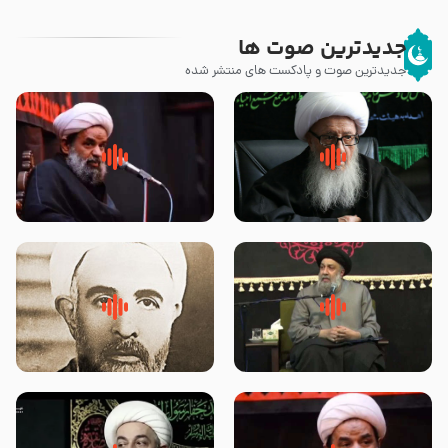
جدیدترین صوت ها
جدیدترین صوت و پادکست های منتشر شده
زوّار اربعین امام حسین (علیه
روضه جانسوز پاره های جگر امام
السلام) با این اشتیاق به زیارت
حسن مجتبی علیه السلام-حجت
بروند – آیت الله وحید خراسانی
الاسلام بندانی
لقب حضرت رقیه سلام الله علیها به
روضه‌ی مجلس یزید ملعون و
چه معناست – حجت الاسلام علوی
اسارت اهل‌بیت علیهم‌السلام –
تهرانی
مرحوم حجت‌الاسلام شیخ علی
محدث زاده