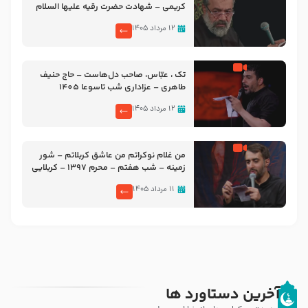
کریمی – شهادت حضرت رقیه علیها السلام
– تیر ۱۴۰۵ هیئت رایة العباس علیه السلام
۱۲ مرداد ۱۴۰۵
تک ، عبّاس، صاحب دل‌هاست – حاج حنیف
طاهری – عزاداری شب تاسوعا 1405
۱۲ مرداد ۱۴۰۵
من غلام نوکراتم من عاشق کربلاتم – شور
زمینه – شب هفتم – محرم 1397 – کربلایی
محمدحسین پویانفر
۱۱ مرداد ۱۴۰۵
آخرین دستاورد ها