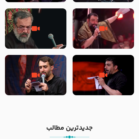
محرّم 1405
جانا جانا ابی عبدالله – کربلایی جواد
مادر منم مثل تو خمیدم – حاج
مقدم – شب هشتم محرم 1448 –
محمود کریمی – شهادت حضرت
هیئت بین الحرمین طهران
رقیه علیها السلام – تیر ۱۴۰۵
هیئت رایة العباس علیه السلام
تک ، عبّاس، صاحب دل‌هاست –
من غلام نوکراتم من عاشق کربلاتم
حاج حنیف طاهری – عزاداری شب
– شور زمینه – شب هفتم – محرم
تاسوعا 1405
1397 – کربلایی محمدحسین
پویانفر
جدیدترین مطالب