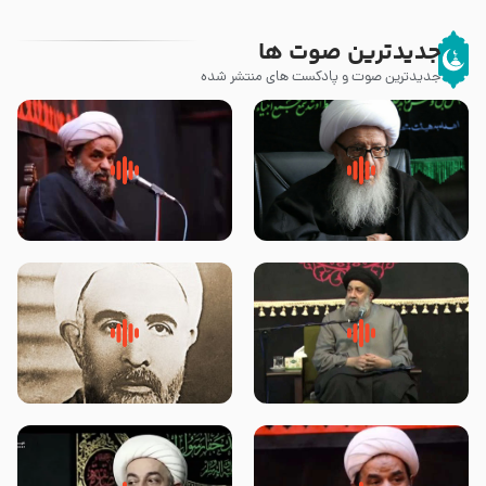
جدیدترین صوت ها
جدیدترین صوت و پادکست های منتشر شده
زوّار اربعین امام حسین (علیه
روضه جانسوز پاره های جگر امام
السلام) با این اشتیاق به زیارت
حسن مجتبی علیه السلام-حجت
بروند – آیت الله وحید خراسانی
الاسلام بندانی
لقب حضرت رقیه سلام الله علیها به
روضه‌ی مجلس یزید ملعون و
چه معناست – حجت الاسلام علوی
اسارت اهل‌بیت علیهم‌السلام –
تهرانی
مرحوم حجت‌الاسلام شیخ علی
محدث زاده