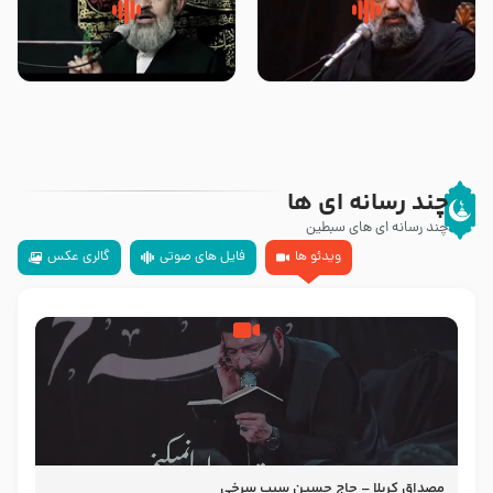
سلام جوانی که امام حسین علیه
زیارتی که اسباب رزق زیاد و عمر
السلام خودش جوابش را دادند
طولانی است حجت السلام حسین
-حجت الاسلام بندانی
یوسفی
چند رسانه ای ها
چند رسانه ای های سبطین
ویدئو ها
فایل های صوتی
گالری عکس
مصداق کربلا – حاج حسین سیب سرخی