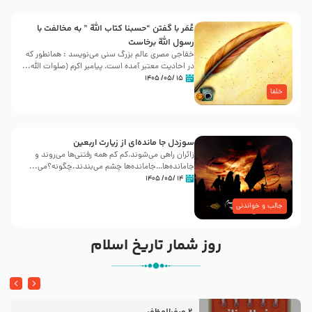
عُمَر با گفتن “حسبنا كتاب اللّه ” به مخالفت با
رسول اللّه برخاست
خفاجی مصری عالم بزرگ سنی می‌نویسد : همانطور که
در احادیث معتبر آمده است، پیامبر اکرم (صلوات اللّه...
۱۵ /۰۵/ ۱۴۰۵
خلفا
سوزدل جا مانده‌ای از زیارت اربعین
زائران راهی می‌شوند،کم‌ کم همه رفتنی‌ها می‌روند و
جامانده‌ها…جامانده‌ها چشم می‌بندند.چگونه؟می‌...
۱۴ /۰۵/ ۱۴۰۵
جالب و خواندنی
روز شمار تاریخ اسلام