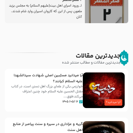
2 صفرالمظفر
1ـ ورود اسراى اهل بیت‌(علیهم السلام) به مجلس یزید
ملعون پس از این كه كاروان اسیران وارد شام شدند،
آنان
جدیدترین مقالات
جدیدترین مقالات و مطالب منتشر شده
آیا میدانید مسبّبین اصلی شهادت سیدالشهدا
علیه ‌السلام کیانند؟
خوارزمی یکی از علمای بزرگ اهل تسنن است، در کتاب
مقتل الحسین علیه ‌السلام خود چنین اعتراف
می‌کند:فوَق...
۱۶ /۰۵/ ۱۴۰۵
آیا میدانید؟
گریه و عزاداری در سیره و سنت پیامبر از منابع
اهل سنت