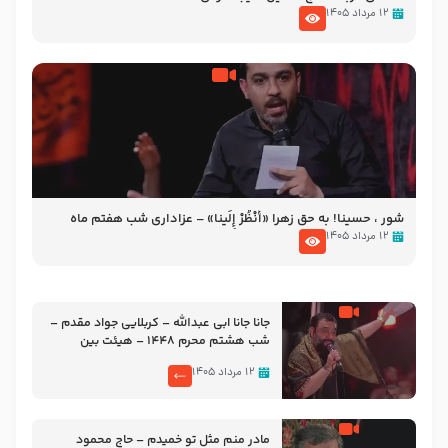
۱۲ مرداد ۱۴۰۵
شور ، حسینا! به‌ حق زهرا «أُنْظُرْ إِلَینا» – عزاداری شب هفتم ماه
محرّم 1405
۱۲ مرداد ۱۴۰۵
جانا جانا ابی عبدالله – کربلایی جواد مقدم –
شب هشتم محرم 1448 – هیئت بین
الحرمین طهران
۱۲ مرداد ۱۴۰۵
مادر منم مثل تو خمیدم – حاج محمود