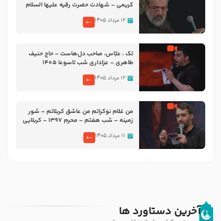
کریمی – شهادت حضرت رقیه علیها السلام
– تیر ۱۴۰۵ هیئت رایة العباس علیه السلام
۱۲ مرداد ۱۴۰۵
تک ، عبّاس، صاحب دل‌هاست – حاج حنیف
طاهری – عزاداری شب تاسوعا 1405
۱۲ مرداد ۱۴۰۵
من غلام نوکراتم من عاشق کربلاتم – شور
زمینه – شب هفتم – محرم 1397 – کربلایی
محمدحسین پویانفر
۱۱ مرداد ۱۴۰۵
آخرین دستاورد ها