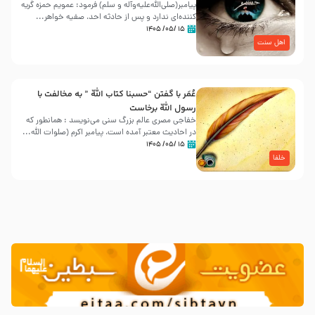
پیامبر(صلی‌الله‌علیه‌وآله و سلم) فرمود: عمویم حمزه گریه
کننده‌ای ندارد و پس از حادثه احد، صفیه خواهر...
۱۵ /۰۵/ ۱۴۰۵
اهل سنت
عُمَر با گفتن “حسبنا كتاب اللّه ” به مخالفت با
رسول اللّه برخاست
خفاجی مصری عالم بزرگ سنی می‌نویسد : همانطور که
در احادیث معتبر آمده است، پیامبر اکرم (صلوات اللّه...
۱۵ /۰۵/ ۱۴۰۵
خلفا