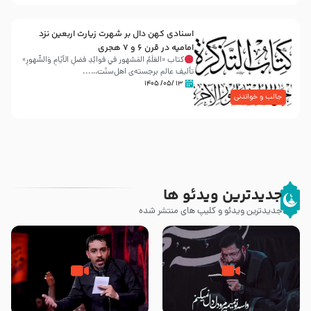
اسنادی کهن دال بر شهرت زیارت اربعین نزد
امامیه در قرن ۶ و ۷ هجری
کتاب «العَلَمُ المَشهور في فَوائِدِ فَضلِ الأيّامِ وَالشُّهورِ»
تألیف عالم برجسته‌ی اهل‌سنّت…...
۱۳ /۰۵/ ۱۴۰۵
جالب و خواندنی
جدیدترین ویدئو ها
جدیدترین ویدئو و کلیپ های منتشر شده
مصداق کربلا – حاج حسین سیب
شور ، حسینا! به‌ حق زهرا «أُنْظُرْ
سرخی
إِلَینا» – عزاداری شب هفتم ماه