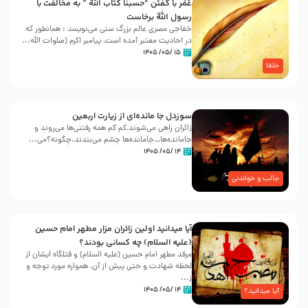
عُمَر با گفتن “حسبنا كتاب اللّه ” به مخالفت با
رسول اللّه برخاست
خفاجی مصری عالم بزرگ سنی می‌نویسد : همانطور که
در احادیث معتبر آمده است، پیامبر اکرم (صلوات اللّه...
۱۵ /۰۵/ ۱۴۰۵
خلفا
سوزدل جا مانده‌ای از زیارت اربعین
زائران راهی می‌شوند،کم‌ کم همه رفتنی‌ها می‌روند و
جامانده‌ها…جامانده‌ها چشم می‌بندند.چگونه؟می‌...
۱۴ /۰۵/ ۱۴۰۵
جالب و خواندنی
آیا میدانید اولین زائران مزار مطهر امام حسین
(علیه السلام) چه کسانی بودند؟
مرقد مطهر امام حسین (علیه السلام) و قتلگاه ایشان از
لحظه شهادت و حتی پیش از آن، همواره مورد توجه و
ز...
۱۴ /۰۵/ ۱۴۰۵
آیا میدانید؟