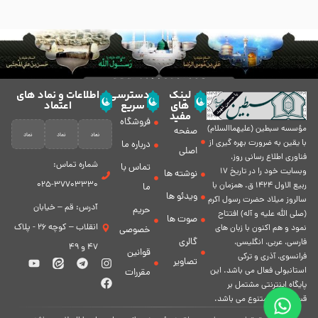
لینک
دسترسی
اطلاعات و نماد های
های
سریع
اعتماد
مفید
فروشگاه
مؤسسه سبطين (عليهماالسلام)
صفحه
با يقين به ضرورت بهره گیرى از
درباره ما
اصلی
فناورى اطلاع رسانى روز،
شماره تماس:
تماس با
وبسایت خود را در تاريخ 17
نوشته ها
37703330-025
ربيع الاول 1424 ق. همزمان با
ما
ویدئو ها
سالروز ميلاد حضرت رسول اكرم
آدرس: قم – خیابان
حریم
(صلی الله علیه و آله) افتتاح
صوت ها
انقلاب – کوچه 26 - پلاک
نمود و هم اكنون با زبان های
خصوصی
گالری
فارسی، عربى، انگلیسی،
47 و 49
قوانین
فرانسوی، آذری و ترکی
تصاویر
استانبولی فعال مى باشد. اين
مقررات
پايگاه اينترنتى مشتمل بر
قسمت هاى متنوع مى باشد.