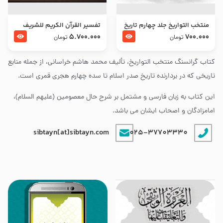
منتخب التواریخ جلد چهارم تاریخ
تفسير القرآن الكريم للشريف
امام زین العابدین و امام محمد
المرتضي قدس سرّه
5.700.000
700.000
تومان
تومان
باقر علیهما السلام
کتاب گرانسنگ منتخب التواريخ، تألیف محمد هاشم خراسانی، از جمله منابع
تاریخی که در بردارنده تاریخ صدر اسلام تا سده چهارم هجری قمری است.
این کتاب به زبان فارسی و مشتمل بر شرح حال معصومین (علیهم السلام)،
امامزادگان و اصحاب ایشان می باشد.
sibtayn[at]sibtayn.com
025-37703330