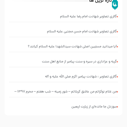
تازه ترین ها
گالری تصاویر شهادت امام رضا علیه السلام
گالری تصاویر شهادت امام حسن مجتبی علیه السلام
آیا میدانید مسبّبین اصلی شهادت سیدالشهدا علیه ‌السلام کیانند؟
گریه و عزاداری در سیره و سنت پیامبر از منابع اهل سنت
گالری تصاویر : شهادت پیامبر اکرم صلی الله علیه و آله
من غلام نوکراتم من عاشق کربلاتم – شور زمینه – شب هفتم – محرم 1397 –
کربلایی محمدحسین پویانفر
سوزدل جا مانده‌ای از زیارت اربعین