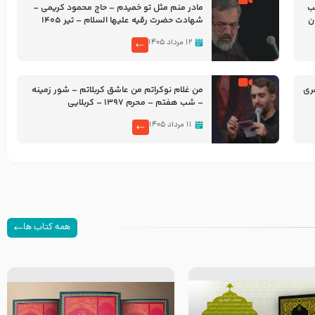
شب
مادر منم مثل تو خمیدم – حاج محمود کریمی –
شهادت حضرت رقیه علیها السلام – تیر ۱۴۰۵
هیئت رایة العباس علیه السلام
۱۲ مرداد ۱۴۰۵
ری
من غلام نوکراتم من عاشق کربلاتم – شور زمینه
– شب هفتم – محرم 1397 – کربلایی
محمدحسین پویانفر
۱۱ مرداد ۱۴۰۵
همه کتاب ها