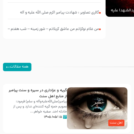
الشهدا علیه
گالری تصاویر : شهادت پیامبر اکرم صلی الله علیه و آله
من غلام نوکراتم من عاشق کربلاتم – شور زمینه – شب هفتم –
محرم 1397 – کربلایی محمدحسین پویانفر
همه مقالات
گریه و عزاداری در سیره و سنت پیامبر
از منابع اهل سنت
پیامبر(صلی‌الله‌علیه‌وآله و سلم) فرمود:
عمویم حمزه گریه کننده‌ای ندارد و پس از
حادثه احد، صفیه خواهر...
۱۵ /۰۵/ ۱۴۰۵
اهل سنت