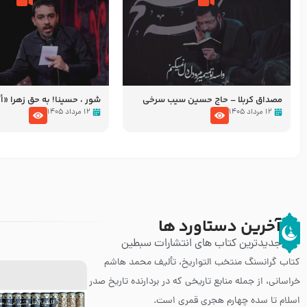
مصداق کربلا – حاج حسین سیب سرخی
شور ، حسینا! به‌ حق زهرا «أُنْظُ
عزاداری شب هفتم ماه محرّم 05
۱۲ مرداد ۱۴۰۵
۱۲ مرداد ۱۴۰۵
آخرین دستاورد ها
جدیدترین کتاب های انتشارات سبطین
کتاب گرانسنگ منتخب التواريخ، تألیف محمد هاشم
خراسانی، از جمله منابع تاریخی که در بردارنده تاریخ صدر
اسلام تا سده چهارم هجری قمری است.