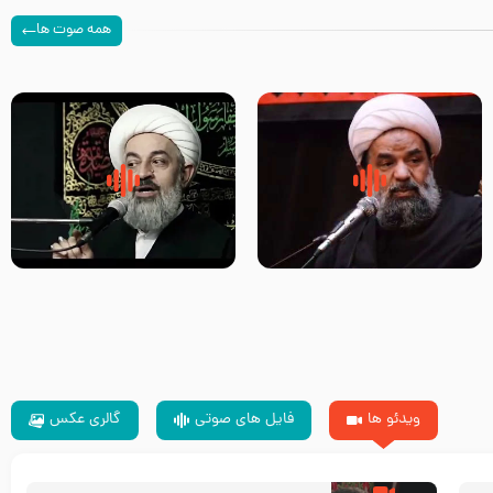
همه صوت ها
سلام جوانی که امام حسین علیه
زیارتی که اسباب رزق زیاد و عمر
السلام خودش جوابش را دادند
طولانی است حجت السلام حسین
-حجت الاسلام بندانی
یوسفی
ویدئو ها
فایل های صوتی
گالری عکس