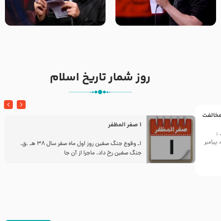
تک ، عبّاس، صاحب دل‌هاست –
من غلام نوکراتم من عاشق
حاج حنیف طاهری – عزاداری شب
کربلاتم – شور زمینه – شب هفتم
تاسوعا 1405
– محرم 1397 – کربلایی
محمدحسین پویانفر
روز شمار تاریخ اسلام
 مخالفت
1 صفر المظفر
:
پیامبر
ز
1ـ وقوع جنگ صفین روز اول ماه صفر سال 38 هـ .ق.
جنگ صفین رخ داد. ماجرا از آن جا