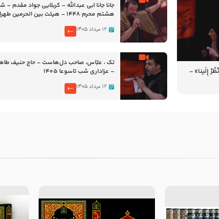
جانا جانا ابی عبدالله – کربلایی جواد مقدم – 
هشتم محرم 1448 – هیئت بین الحرمین طهران
۱۲ مرداد ۱۴۰۵
تک ، عبّاس، صاحب دل‌هاست – حاج حنیف طاه
رْ إِلَینا» –
– عزاداری شب تاسوعا 1405
14
۱۲ مرداد ۱۴۰۵