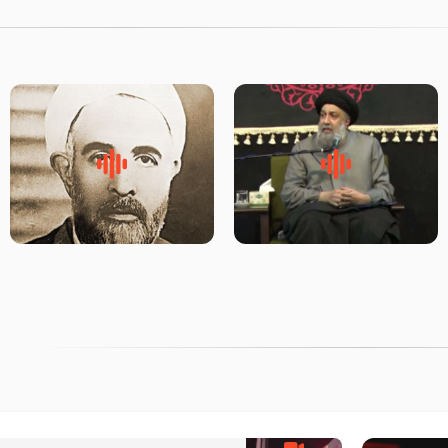
لقب حضرت رقیه سلام الله علیها
روضه‌ی مجلس یزید ملعون و
به چه معناست – حجت الاسلام
اسارت اهل‌بیت علیهم‌السلام –
علوی تهرانی
مرحوم حجت‌الاسلام شیخ علی
محدث زاده