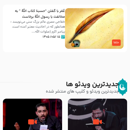
عُمَر با گفتن “حسبنا كتاب اللّه ” به
مخالفت با رسول اللّه برخاست
خفاجی مصری عالم بزرگ سنی می‌نویسد :
همانطور که در احادیث معتبر آمده است،
پیامبر اکرم (صلوات اللّه...
۱۵ /۰۵/ ۱۴۰۵
خلفا
جدیدترین ویدئو ها
جدیدترین ویدئو و کلیپ های منتشر شده