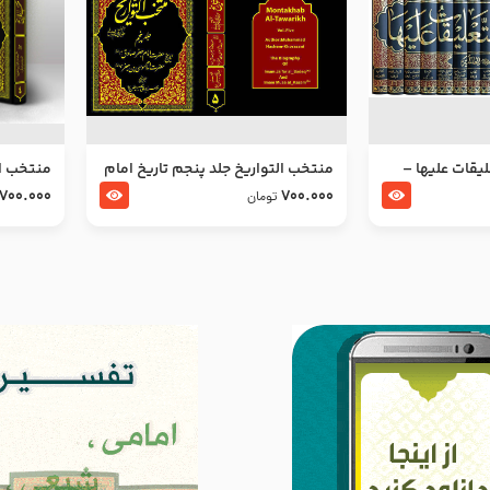
ليقات عليها –
منتخب التواریخ جلد پنجم تاریخ امام
منتخب ال
جعفر صادق و امام موسی بن جعفر
زین العا
700.000
700.000
تومان
علیهما السلام
علیهما ا