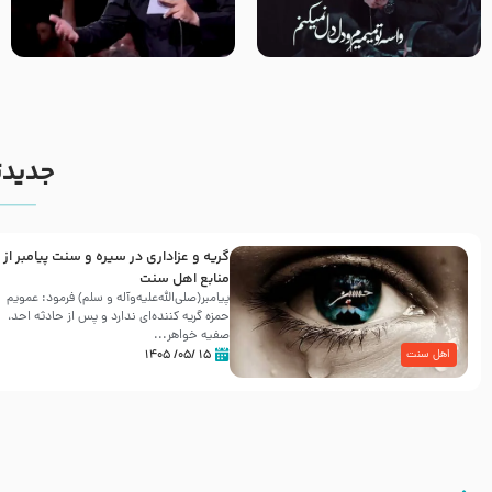
مصداق کربلا – حاج حسین سیب
شور ، حسینا! به‌ حق زهرا «أُنْظُرْ
سرخی
إِلَینا» – عزاداری شب هفتم ماه
محرّم 1405
جدیدت
گریه و عزاداری در سیره و سنت پیامبر از
منابع اهل سنت
پیامبر(صلی‌الله‌علیه‌وآله و سلم) فرمود: عمویم
حمزه گریه کننده‌ای ندارد و پس از حادثه احد،
صفیه خواهر...
۱۵ /۰۵/ ۱۴۰۵
اهل سنت