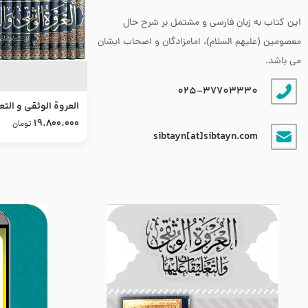
این کتاب به زبان فارسی و مشتمل بر شرح حال
معصومین (علیهم السلام)، امامزادگان و اصحاب ایشان
می باشد.
025-37703330
العروة الوثقى و التع
طرح جدید
19.800.000
تومان
sibtayn[at]sibtayn.com