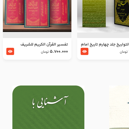
تواریخ جلد چهارم تاریخ امام
تفسير القرآن الكريم للشريف
بدین و امام محمد باقر
المرتضي قدس سرّه
5.700.000
تومان
تومان
لسلام