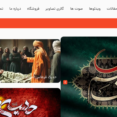
قالات
ویدئوها
صوت ها
گالری تصاویر
فروشگاه
درباره ما
تما
حدیث قرطاس (منابع شیعه)