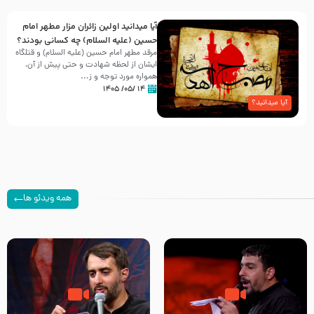
آیا میدانید اولین زائران مزار مطهر امام
حسین (علیه السلام) چه کسانی بودند؟
مرقد مطهر امام حسین (علیه السلام) و قتلگاه
ایشان از لحظه شهادت و حتی پیش از آن،
همواره مورد توجه و ز...
۱۴ /۰۵/ ۱۴۰۵
آیا میدانید؟
همه ویدئو ها