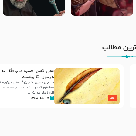
جانا جانا ابی عبدالله – کربلایی
مادر منم مثل تو خمیدم – حاج
جواد مقدم – شب هشتم محرم
محمود کریمی – شهادت حضرت
1448 – هیئت بین الحرمین طهران
رقیه علیها السلام – تیر ۱۴۰۵
هیئت رایة العباس علیه السلام
رین مطالب
عُمَر با گفتن “حسبنا كتاب اللّه ” به
30 صفر المظفر
با رسول اللّه برخاست
خفاجی مصری عالم بزرگ سنی می‌نویسد 
همانطور که در احادیث معتبر آمده است، 
شهادت حضرت علی بن موسی الرضا (علیه السلام) در رو
اکرم (صلوات اللّه...
آخـر صفر سـال 203 هـ .ق. هشـتمین اختر تابناک امامت
۱۵ /۰۵/ ۱۴۰۵
خلفا