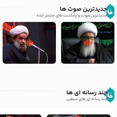
جدیدترین صوت ها
جدیدترین صوت و پادکست های منتشر شده
زوّار اربعین امام حسین (علیه
روضه جانسوز پاره های جگر امام
السلام) با این اشتیاق به زیارت
حسن مجتبی علیه السلام-حجت
بروند – آیت الله وحید خراسانی
الاسلام بندانی
چند رسانه ای ها
چند رسانه ای های سبطین