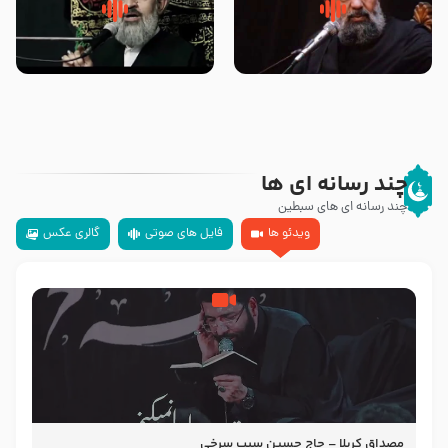
سلام جوانی که امام حسین علیه
زیارتی که اسباب رزق زیاد و عمر
السلام خودش جوابش را دادند
طولانی است حجت السلام حسین
-حجت الاسلام بندانی
یوسفی
چند رسانه ای ها
چند رسانه ای های سبطین
ویدئو ها
فایل های صوتی
گالری عکس
مصداق کربلا – حاج حسین سیب سرخی