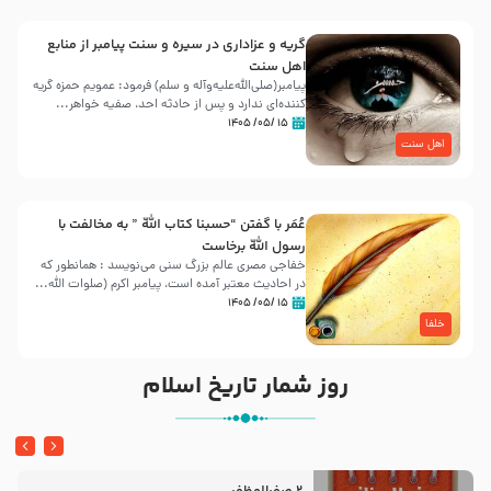
گریه و عزاداری در سیره و سنت پیامبر از منابع
اهل سنت
پیامبر(صلی‌الله‌علیه‌وآله و سلم) فرمود: عمویم حمزه گریه
کننده‌ای ندارد و پس از حادثه احد، صفیه خواهر...
۱۵ /۰۵/ ۱۴۰۵
اهل سنت
عُمَر با گفتن “حسبنا كتاب اللّه ” به مخالفت با
رسول اللّه برخاست
خفاجی مصری عالم بزرگ سنی می‌نویسد : همانطور که
در احادیث معتبر آمده است، پیامبر اکرم (صلوات اللّه...
۱۵ /۰۵/ ۱۴۰۵
خلفا
روز شمار تاریخ اسلام