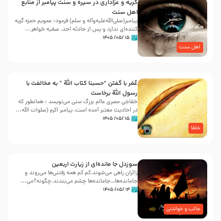
گریه و عزاداری در سیره و سنت پیامبر از منابع
اهل سنت
پیامبر(صلی‌الله‌علیه‌وآله و سلم) فرمود: عمویم حمزه گریه
کننده‌ای ندارد و پس از حادثه احد، صفیه خواهر...
۱۵ /۰۵/ ۱۴۰۵
اهل سنت
عُمَر با گفتن “حسبنا كتاب اللّه ” به مخالفت با
رسول اللّه برخاست
خفاجی مصری عالم بزرگ سنی می‌نویسد : همانطور که
در احادیث معتبر آمده است، پیامبر اکرم (صلوات اللّه...
۱۵ /۰۵/ ۱۴۰۵
خلفا
سوزدل جا مانده‌ای از زیارت اربعین
زائران راهی می‌شوند،کم‌ کم همه رفتنی‌ها می‌روند و
جامانده‌ها…جامانده‌ها چشم می‌بندند.چگونه؟می‌...
۱۴ /۰۵/ ۱۴۰۵
جالب و خواندنی