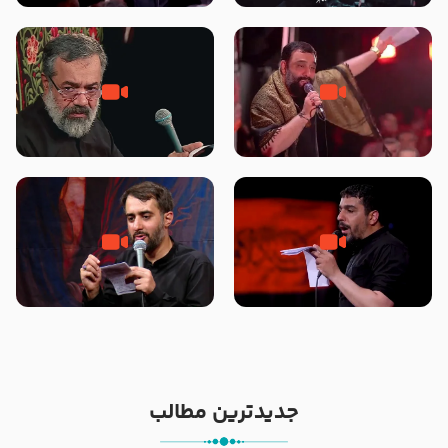
محرّم 1405
جانا جانا ابی عبدالله – کربلایی جواد
مادر منم مثل تو خمیدم – حاج
مقدم – شب هشتم محرم 1448 –
محمود کریمی – شهادت حضرت
هیئت بین الحرمین طهران
رقیه علیها السلام – تیر ۱۴۰۵
هیئت رایة العباس علیه السلام
تک ، عبّاس، صاحب دل‌هاست –
من غلام نوکراتم من عاشق کربلاتم
حاج حنیف طاهری – عزاداری شب
– شور زمینه – شب هفتم – محرم
تاسوعا 1405
1397 – کربلایی محمدحسین
پویانفر
جدیدترین مطالب