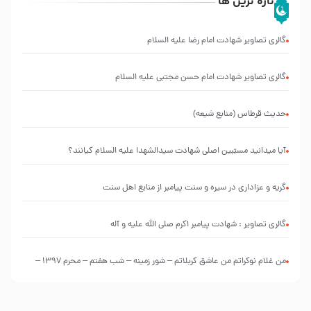
تازه ترین ها
گالری تصاویر شهادت امام رضا علیه السلام
گالری تصاویر شهادت امام حسن مجتبی علیه السلام
حدیث قرطاس (منابع شیعه)
آیا میدانید مسبّبین اصلی شهادت سیدالشهدا علیه ‌السلام کیانند؟
گریه و عزاداری در سیره و سنت پیامبر از منابع اهل سنت
گالری تصاویر : شهادت پیامبر اکرم صلی الله علیه و آله
من غلام نوکراتم من عاشق کربلاتم – شور زمینه – شب هفتم – محرم 1397 –
کربلایی محمدحسین پویانفر