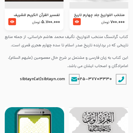
منتخب التواریخ جلد چهارم تاریخ
تفسير القرآن الكريم للشريف
امام زین العابدین و امام محمد
المرتضي قدس سرّه
5.700.000
700.000
تومان
تومان
باقر علیهما السلام
کتاب گرانسنگ منتخب التواريخ، تألیف محمد هاشم خراسانی، از جمله منابع
تاریخی که در بردارنده تاریخ صدر اسلام تا سده چهارم هجری قمری است.
این کتاب به زبان فارسی و مشتمل بر شرح حال معصومین (علیهم السلام)،
امامزادگان و اصحاب ایشان می باشد.
sibtayn[at]sibtayn.com
025-37703330