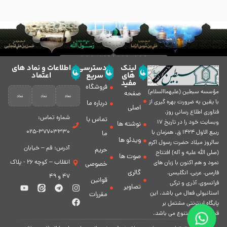
لینک
دسترسی
اطلاعات و نماد های
های
سریع
اعتماد
مفید
فروشگاه
مؤسسه سبطين (عليهماالسلام)
صفحه
با يقين به ضرورت بهره گیرى از
درباره ما
اصلی
فناورى اطلاع رسانى روز،
شماره تماس:
تماس با
وبسایت خود را در تاريخ 17
نوشته ها
37703330-025
ربيع الاول 1424 ق. همزمان با
ما
ویدئو ها
سالروز ميلاد حضرت رسول اكرم
آدرس: قم – خیابان
حریم
(صلی الله علیه و آله) افتتاح
صوت ها
انقلاب – کوچه 26 - پلاک
نمود و هم اكنون با زبان های
خصوصی
گالری
فارسی، عربى، انگلیسی،
47 و 49
قوانین
فرانسوی، آذری و ترکی
تصاویر
استانبولی فعال مى باشد. اين
مقررات
پايگاه اينترنتى مشتمل بر
قسمت هاى متنوع مى باشد.