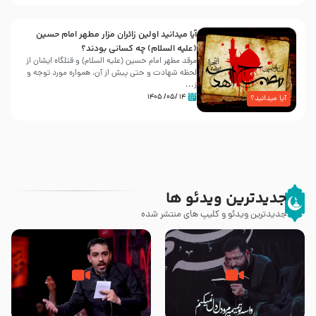
آیا میدانید اولین زائران مزار مطهر امام حسین
(علیه السلام) چه کسانی بودند؟
مرقد مطهر امام حسین (علیه السلام) و قتلگاه ایشان از
لحظه شهادت و حتی پیش از آن، همواره مورد توجه و
ز...
۱۴ /۰۵/ ۱۴۰۵
آیا میدانید؟
جدیدترین ویدئو ها
جدیدترین ویدئو و کلیپ های منتشر شده
مصداق کربلا – حاج حسین سیب
شور ، حسینا! به‌ حق زهرا «أُنْظُرْ
سرخی
إِلَینا» – عزاداری شب هفتم ماه