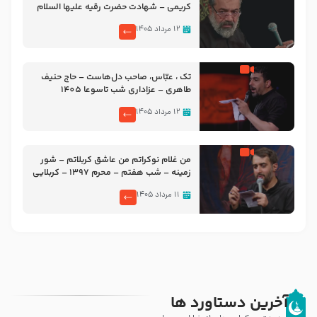
کریمی – شهادت حضرت رقیه علیها السلام
– تیر ۱۴۰۵ هیئت رایة العباس علیه السلام
۱۲ مرداد ۱۴۰۵
تک ، عبّاس، صاحب دل‌هاست – حاج حنیف
طاهری – عزاداری شب تاسوعا 1405
۱۲ مرداد ۱۴۰۵
من غلام نوکراتم من عاشق کربلاتم – شور
زمینه – شب هفتم – محرم 1397 – کربلایی
محمدحسین پویانفر
۱۱ مرداد ۱۴۰۵
آخرین دستاورد ها