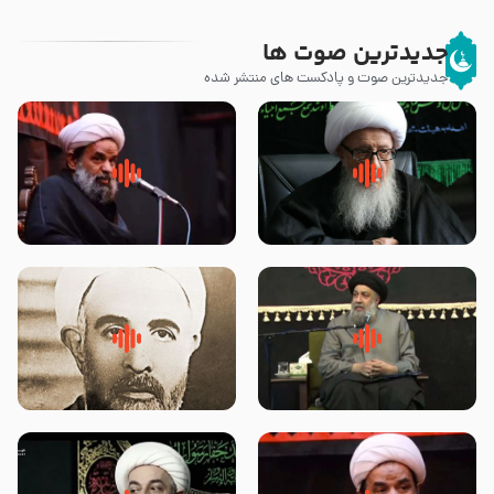
جدیدترین صوت ها
جدیدترین صوت و پادکست های منتشر شده
زوّار اربعین امام حسین (علیه
روضه جانسوز پاره های جگر امام
السلام) با این اشتیاق به زیارت
حسن مجتبی علیه السلام-حجت
بروند – آیت الله وحید خراسانی
الاسلام بندانی
لقب حضرت رقیه سلام الله علیها به
روضه‌ی مجلس یزید ملعون و
چه معناست – حجت الاسلام علوی
اسارت اهل‌بیت علیهم‌السلام –
تهرانی
مرحوم حجت‌الاسلام شیخ علی
محدث زاده