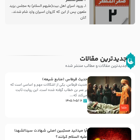
2 صفرالمظفر
1ـ ورود اسراى اهل بیت‌(علیهم السلام) به مجلس یزید
ملعون پس از این كه كاروان اسیران وارد شام شدند،
آنان
جدیدترین مقالات
جدیدترین مقالات و مطالب منتشر شده
حدیث قرطاس (منابع شیعه)
حدیث قرطاس، یکی از اشکالات مهم و اساسی است که
بر عمر بن خطاب گرفته شده است، این روایت ثابت
می‌کند که...
۱۶ /۰۵/ ۱۴۰۵
خلفا
آیا میدانید مسبّبین اصلی شهادت سیدالشهدا
علیه ‌السلام کیانند؟