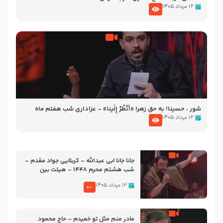
۱۲ مرداد ۱۴۰۵
شور ، حسینا! به‌ حق زهرا «أُنْظُرْ إِلَینا» – عزاداری شب هفتم ماه
محرّم 1405
۱۲ مرداد ۱۴۰۵
جانا جانا ابی عبدالله – کربلایی جواد مقدم –
شب هشتم محرم 1448 – هیئت بین
الحرمین طهران
۱۲ مرداد ۱۴۰۵
مادر منم مثل تو خمیدم – حاج محمود