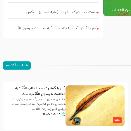
پیش از شهادت پیامبر اکرم صلی الله علیه و آله
 بن الخطاب
دست خط متبرک امام رضا (علیه السلام) + عکس
لم
عُمَر با گفتن “حسبنا كتاب اللّه ” به مخالفت با رسول اللّه
برخاست
همه مقالات
عُمَر با گفتن “حسبنا كتاب اللّه ” به
مخالفت با رسول اللّه برخاست
خفاجی مصری عالم بزرگ سنی می‌نویسد :
همانطور که در احادیث معتبر آمده است،
پیامبر اکرم (صلوات اللّه...
۱۸ /۰۵/ ۱۴۰۵
خلفا