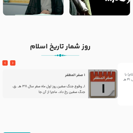
خطبه حضرت سلمان سه روز پس از
شهادت پیامبر اکرم صلی الله علیه
مادر داعش – حجت الاسلام جباری
و آله
روز شمار تاریخ اسلام
م) با
1 صفر المظفر
معاویه در بیست و ششم ربیع الاول سال 41 هـ
ز
1ـ وقوع جنگ صفین روز اول ماه صفر سال 38 هـ .ق.
جنگ صفین رخ داد. ماجرا از آن جا