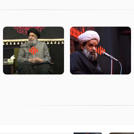
روضه جانسوز پاره های جگر امام
لقب حضرت رقیه سلام الله علیها
حسن مجتبی علیه السلام-حجت
به چه معناست – حجت الاسلام
الاسلام بندانی
علوی تهرانی