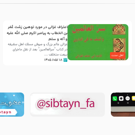
اعتراف غزالی در مورد توهین زشت عُمَر
بن الخطاب به پیامبر اکرم صلی الله علیه
و آله و سلم
غزالی عالم بزرگ و صوفی مسلك اهل سقيفه
در کتاب “سرالعالمین” بعد از نقل ماجرای
بیعت متخلف ...
اهل سنت
۱۸ /۰۵/ ۱۴۰۵