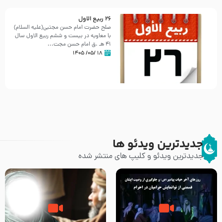
26 ربيع الاول
صلح حضرت امام حسن مجتبی(علیه السلام)
با معاویه در بیست و ششم ربیع الاول سال
41 هـ .ق امام حسن مجت...
۱۸ /۰۵/ ۱۴۰۵
جدیدترین ویدئو ها
جدیدترین ویدئو و کلیپ های منتشر شده