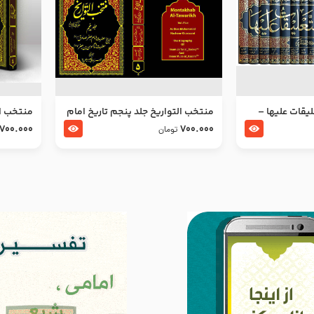
ليقات عليها –
منتخب التواریخ جلد پنجم تاریخ امام
منتخب ال
جعفر صادق و امام موسی بن جعفر
زین العا
700.000
700.000
تومان
علیهما السلام
علیهما ا