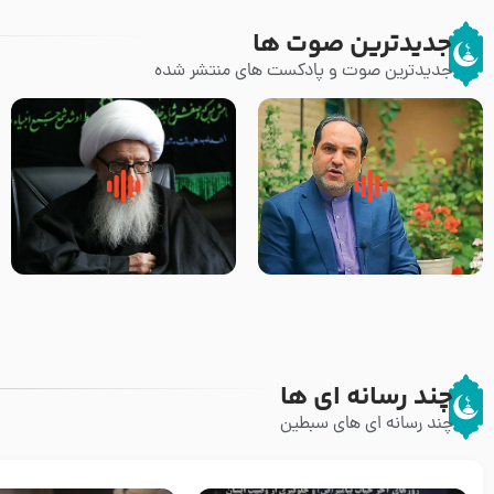
جدیدترین صوت ها
جدیدترین صوت و پادکست های منتشر شده
پیامبر صلی الله علیه وآله و سلم
زوّار اربعین امام حسین (علیه
فرمودند وای بر بچه های آخر
السلام) با این اشتیاق به زیارت
الزمان- دکتر هزار
بروند – آیت الله وحید خراسانی
چند رسانه ای ها
چند رسانه ای های سبطین