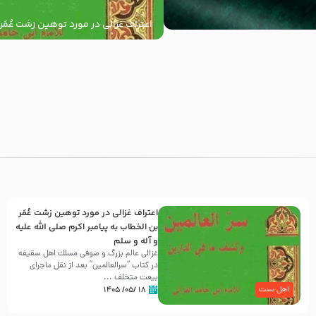
اعتراف غزالی در مورد توهین زشت عُمَر
به پیامبر اکرم صلی الله علیه و آله و س
با
اعتراف غزالی در مورد توهین زشت عُمَر
بن الخطاب به پیامبر اکرم صلی الله علیه
و آله و سلم
غزالی عالم بزرگ و صوفی مسلك اهل سقيفه
در کتاب “سرالعالمین” بعد از نقل ماجرای
بیعت متخلف ...
۱۸ /۰۵/ ۱۴۰۵
اهل سنت