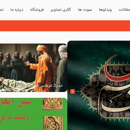
قالات
ویدئوها
صوت ها
گالری تصاویر
فروشگاه
درباره ما
تما
 صلی الله علیه و آله
حدیث قرطاس (منابع شیعه)