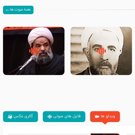
همه صوت ها
روضه‌ی مجلس یزید ملعون و
سلام جوانی که امام حسین علیه
اسارت اهل‌بیت علیهم‌السلام –
السلام خودش جوابش را دادند
مرحوم حجت‌الاسلام شیخ علی
-حجت الاسلام بندانی
محدث زاده
ویدئو ها
فایل های صوتی
گالری عکس