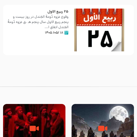
25 ربيع الاول
وقوع غزوه دُومةُ الجَندل در روز بیست و
پنجم ربیع الاول سال پنجم هـ .ق غزوه دُومةُ
الجَندل اتفاق ا...
۱۸ /۰۵/ ۱۴۰۵