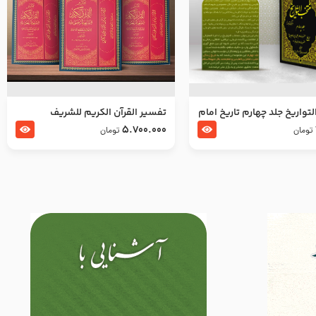
تواریخ جلد چهارم تاریخ امام
تفسير القرآن الكريم للشريف
بدین و امام محمد باقر
المرتضي قدس سرّه
5.700.000
تومان
تومان
لسلام