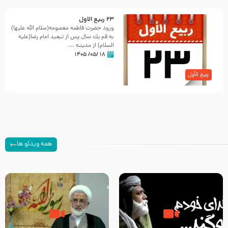
23 ربيع الاول
ورود حضرت فاطمه معصومه(سلام الله علیها)
به قم یك سال پس از تبعید امام رضا(علیه
السلام) از مدینـه ...
۱۸ /۰۵/ ۱۴۰۵
ربیع الأول
همه ویدئو ها