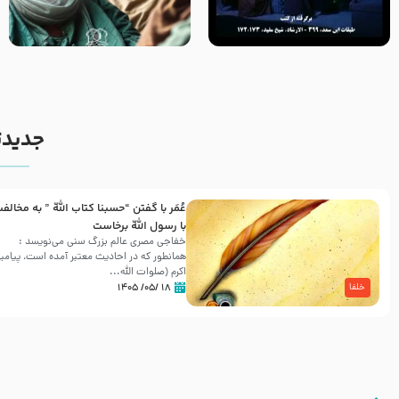
روزهای آخر حیات پیامبر اکرم صلی
وصیتی که نوشته نشد (حدیث
الله علیه و آله – قسمتی از
قرطاس)
نوانمایش حرامیان در احرام –
1389
جدیدت
عُمَر با گفتن “حسبنا كتاب اللّه ” به مخالف
با رسول اللّه برخاست
خفاجی مصری عالم بزرگ سنی می‌نویسد :
همانطور که در احادیث معتبر آمده است، پیامبر
اکرم (صلوات اللّه...
۱۸ /۰۵/ ۱۴۰۵
خلفا