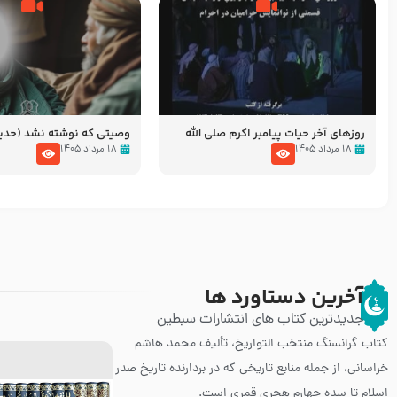
روزهای آخر حیات پیامبر اکرم صلی الله
وصیتی که نوشته نشد (حد
علیه و آله – قسمتی از نوانمایش حرامیان
۱۸ مرداد ۱۴۰۵
۱۸ مرداد ۱۴۰۵
در احرام – 1389
آخرین دستاورد ها
جدیدترین کتاب های انتشارات سبطین
کتاب گرانسنگ منتخب التواريخ، تألیف محمد هاشم
خراسانی، از جمله منابع تاریخی که در بردارنده تاریخ صدر
اسلام تا سده چهارم هجری قمری است.