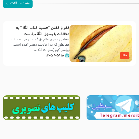
همه مقالات
عُمَر با گفتن “حسبنا كتاب اللّه ” به
مخالفت با رسول اللّه برخاست
خفاجی مصری عالم بزرگ سنی می‌نویسد :
همانطور که در احادیث معتبر آمده است،
پیامبر اکرم (صلوات اللّه...
۱۸ /۰۵/ ۱۴۰۵
خلفا