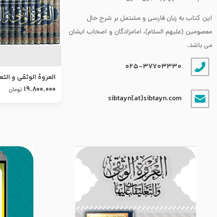
این کتاب به زبان فارسی و مشتمل بر شرح حال
معصومین (علیهم السلام)، امامزادگان و اصحاب ایشان
می باشد.
025-37703330
العروة الوثقى و التع
طرح جدید
19.800.000
تومان
sibtayn[at]sibtayn.com