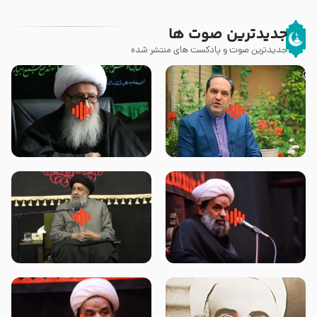
جدیدترین صوت ها
جدیدترین صوت و پادکست های منتشر شده
پیامبر صلی الله علیه وآله و سلم
زوّار اربعین امام حسین (علیه
فرمودند وای بر بچه های آخر
السلام) با این اشتیاق به زیارت
الزمان- دکتر هزار
بروند – آیت الله وحید خراسانی
روضه جانسوز پاره های جگر امام
لقب حضرت رقیه سلام الله علیها به
حسن مجتبی علیه السلام-حجت
چه معناست – حجت الاسلام علوی
الاسلام بندانی
تهرانی