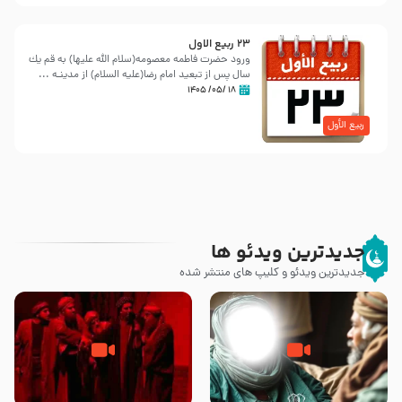
23 ربيع الاول
ورود حضرت فاطمه معصومه(سلام الله علیها) به قم یك
سال پس از تبعید امام رضا(علیه السلام) از مدینـه ...
۱۸ /۰۵/ ۱۴۰۵
ربیع الأول
جدیدترین ویدئو ها
جدیدترین ویدئو و کلیپ های منتشر شده
وصیتی که نوشته نشد (حدیث
قسمتی از نوا نمایش بیرق ماندگار
قرطاس)
بیان توطئه های منافقین پیش از