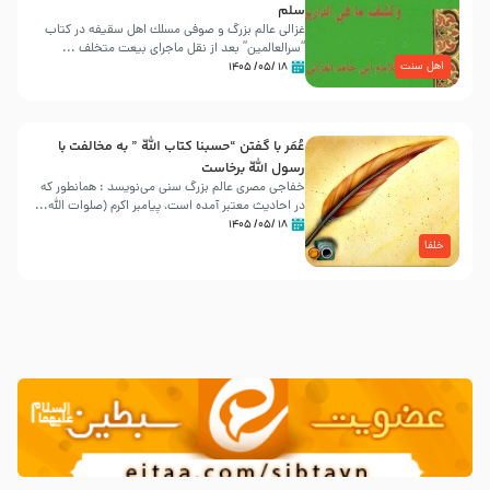
سلم
غزالی عالم بزرگ و صوفی مسلك اهل سقيفه در کتاب
“سرالعالمین” بعد از نقل ماجرای بیعت متخلف ...
اهل سنت
۱۸ /۰۵/ ۱۴۰۵
عُمَر با گفتن “حسبنا كتاب اللّه ” به مخالفت با
رسول اللّه برخاست
خفاجی مصری عالم بزرگ سنی می‌نویسد : همانطور که
در احادیث معتبر آمده است، پیامبر اکرم (صلوات اللّه...
۱۸ /۰۵/ ۱۴۰۵
خلفا