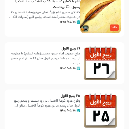
عُمَر با گفتن “حسبنا كتاب اللّه ” به مخالفت با
رسول اللّه برخاست
خفاجی مصری عالم بزرگ سنی می‌نویسد : همانطور که
در احادیث معتبر آمده است، پیامبر اکرم (صلوات اللّه...
۱۸ /۰۵/ ۱۴۰۵
خلفا
26 ربيع الاول
صلح حضرت امام حسن مجتبی(علیه السلام) با معاویه
در بیست و ششم ربیع الاول سال 41 هـ .ق امام حسن
مجت...
۱۸ /۰۵/ ۱۴۰۵
25 ربيع الاول
وقوع غزوه دُومةُ الجَندل در روز بیست و پنجم ربیع
الاول سال پنجم هـ .ق غزوه دُومةُ الجَندل اتفاق ا...
۱۸ /۰۵/ ۱۴۰۵