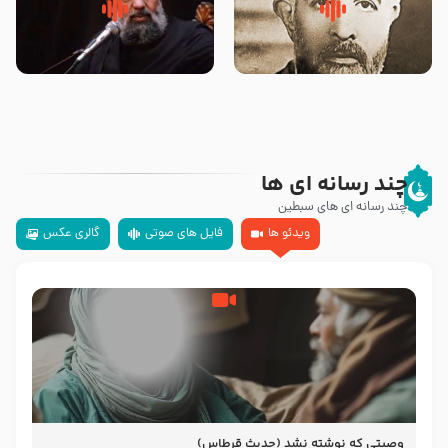
روضه‌ی مجلس یزید ملعون و
سلام جوانی که امام حسین علیه
اسارت اهل‌بیت علیهم‌السلام –
السلام خودش جوابش را دادند
مرحوم حجت‌الاسلام شیخ علی
-حجت الاسلام بندانی
محدث زاده
چند رسانه ای ها
چند رسانه ای های سبطین
ویدئو ها
فایل های صوتی
گالری عکس
وصیتی که نوشته نشد (حدیث قرطاس)