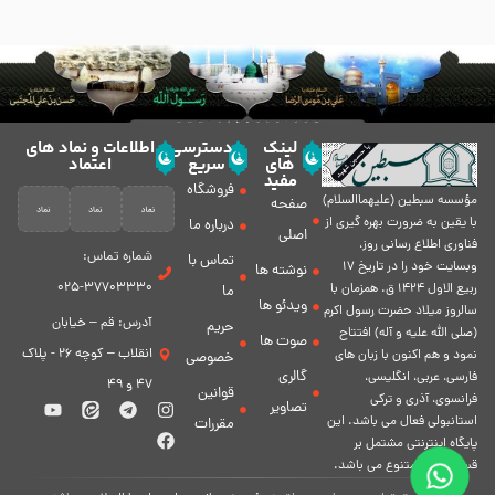
لینک
دسترسی
اطلاعات و نماد های
های
سریع
اعتماد
مفید
فروشگاه
مؤسسه سبطين (عليهماالسلام)
صفحه
با يقين به ضرورت بهره گیرى از
درباره ما
اصلی
فناورى اطلاع رسانى روز،
شماره تماس:
تماس با
وبسایت خود را در تاريخ 17
نوشته ها
37703330-025
ربيع الاول 1424 ق. همزمان با
ما
ویدئو ها
سالروز ميلاد حضرت رسول اكرم
آدرس: قم – خیابان
حریم
(صلی الله علیه و آله) افتتاح
صوت ها
انقلاب – کوچه 26 - پلاک
نمود و هم اكنون با زبان های
خصوصی
گالری
فارسی، عربى، انگلیسی،
47 و 49
قوانین
فرانسوی، آذری و ترکی
تصاویر
استانبولی فعال مى باشد. اين
مقررات
پايگاه اينترنتى مشتمل بر
قسمت هاى متنوع مى باشد.