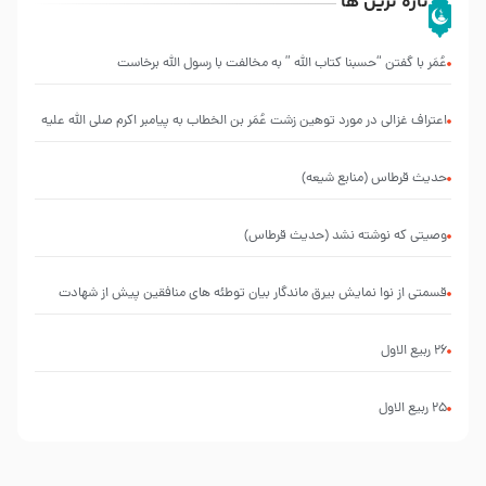
تازه ترین ها
عُمَر با گفتن “حسبنا كتاب اللّه ” به مخالفت با رسول اللّه برخاست
اعتراف غزالی در مورد توهین زشت عُمَر بن الخطاب به پیامبر اکرم صلی الله علیه
و آله و سلم
حدیث قرطاس (منابع شیعه)
وصیتی که نوشته نشد (حدیث قرطاس)
قسمتی از نوا نمایش بیرق ماندگار بیان توطئه های منافقین پیش از شهادت
پیامبر اکرم صلی الله علیه و آله
26 ربيع الاول
25 ربيع الاول