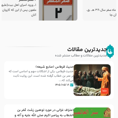
2 صفرالمظفر
1ـ ورود اسراى اهل بیت‌(علیهم السلام) به مجلس یزید
ملعون پس از این كه كاروان اسیران وارد شام شدند،
آنان
جدیدترین مقالات
جدیدترین مقالات و مطالب منتشر شده
حدیث قرطاس (منابع شیعه)
حدیث قرطاس، یکی از اشکالات مهم و اساسی است که
بر عمر بن خطاب گرفته شده است، این روایت ثابت
می‌کند که...
۱۸ /۰۵/ ۱۴۰۵
خلفا
اعتراف غزالی در مورد توهین زشت عُمَر بن
الخطاب به پیامبر اکرم صلی الله علیه و آله و