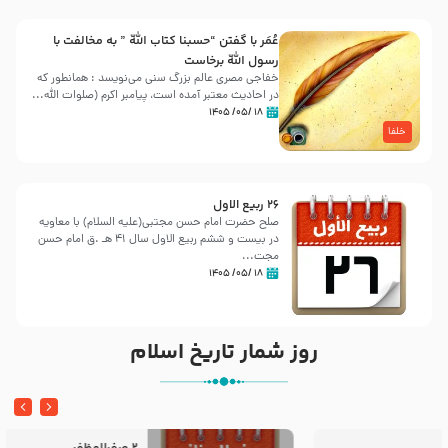
عُمَر با گفتن “حسبنا كتاب اللّه ” به مخالفت با
رسول اللّه برخاست
خفاجی مصری عالم بزرگ سنی می‌نویسد : همانطور که
در احادیث معتبر آمده است، پیامبر اکرم (صلوات اللّه...
۱۸ /۰۵/ ۱۴۰۵
خلفا
26 ربيع الاول
صلح حضرت امام حسن مجتبی(علیه السلام) با معاویه
در بیست و ششم ربیع الاول سال 41 هـ .ق امام حسن
مجت...
۱۸ /۰۵/ ۱۴۰۵
روز شمار تاریخ اسلام