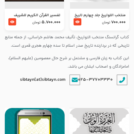
منتخب التواریخ جلد چهارم تاریخ
تفسير القرآن الكريم للشريف
امام زین العابدین و امام محمد
المرتضي قدس سرّه
5.700.000
700.000
تومان
تومان
باقر علیهما السلام
کتاب گرانسنگ منتخب التواريخ، تألیف محمد هاشم خراسانی، از جمله منابع
تاریخی که در بردارنده تاریخ صدر اسلام تا سده چهارم هجری قمری است.
این کتاب به زبان فارسی و مشتمل بر شرح حال معصومین (علیهم السلام)،
امامزادگان و اصحاب ایشان می باشد.
sibtayn[at]sibtayn.com
025-37703330