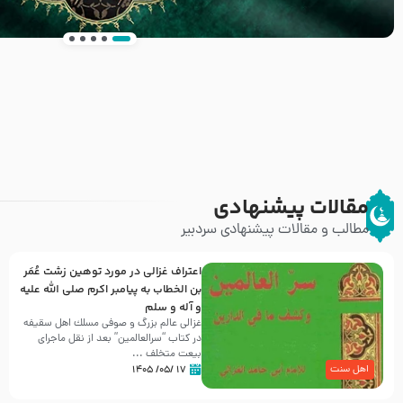
انتشار کتاب ” العروة الوثقى و التعليقات عليها” 
طرحی بسیار زیبا و شکیل
مقالات پیشنهادی
مطالب و مقالات پیشنهادی سردبیر
اعتراف غزالی در مورد توهین زشت عُمَر
بن الخطاب به پیامبر اکرم صلی الله علیه
و آله و سلم
غزالی عالم بزرگ و صوفی مسلك اهل سقيفه
در کتاب “سرالعالمین” بعد از نقل ماجرای
بیعت متخلف ...
۱۷ /۰۵/ ۱۴۰۵
اهل سنت