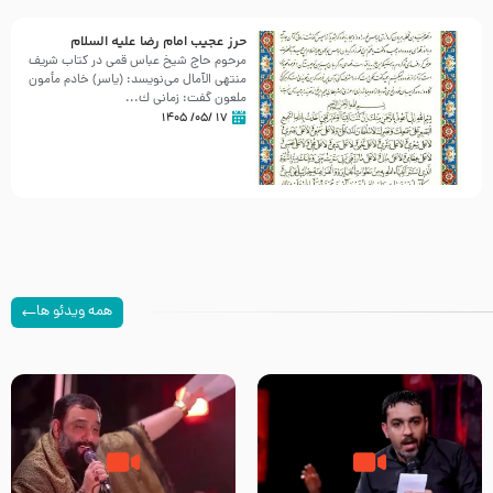
حرز عجیب امام رضا علیه السلام
مرحوم حاج شیخ عباس قمی در کتاب شریف
منتهی الآمال می‌نویسد: (ياسر) خادم مأمون
ملعون گفت: زمانى ك...
۱۷ /۰۵/ ۱۴۰۵
همه ویدئو ها