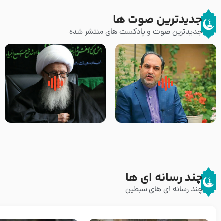
جدیدترین صوت ها
جدیدترین صوت و پادکست های منتشر شده
پیامبر صلی الله علیه وآله و سلم
زوّار اربعین امام حسین (علیه
فرمودند وای بر بچه های آخر
السلام) با این اشتیاق به زیارت
الزمان- دکتر هزار
بروند – آیت الله وحید خراسانی
چند رسانه ای ها
چند رسانه ای های سبطین