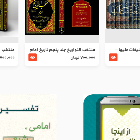
ليقات عليها –
منتخب التواریخ جلد پنجم تاریخ امام
منتخب ال
جعفر صادق و امام موسی بن جعفر
زین العا
700.000
700.000
تومان
علیهما السلام
علیهما ا