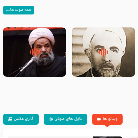
همه صوت ها
روضه‌ی مجلس یزید ملعون و
سلام جوانی که امام حسین علیه
اسارت اهل‌بیت علیهم‌السلام –
السلام خودش جوابش را دادند
مرحوم حجت‌الاسلام شیخ علی
-حجت الاسلام بندانی
محدث زاده
ویدئو ها
فایل های صوتی
گالری عکس