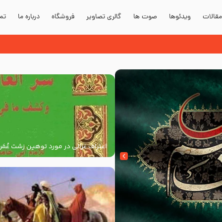
قالات
ویدئوها
صوت ها
گالری تصاویر
فروشگاه
درباره ما
تما
علیه و آله و سلم
اعتراف غزالی در مورد توهین زشت عُمَر
به پیامبر اکرم صلی الله علیه و آله و س