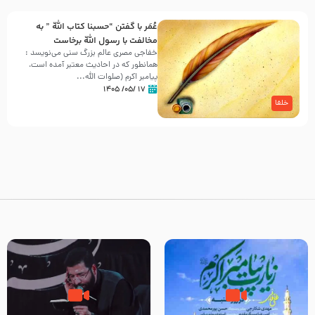
عُمَر با گفتن “حسبنا كتاب اللّه ” به
مخالفت با رسول اللّه برخاست
خفاجی مصری عالم بزرگ سنی می‌نویسد :
همانطور که در احادیث معتبر آمده است،
پیامبر اکرم (صلوات اللّه...
۱۷ /۰۵/ ۱۴۰۵
خلفا