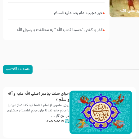
ر صلی الله
حرز عجیب امام رضا علیه السلام
عُمَر با گفتن “حسبنا كتاب اللّه ” به مخالفت با رسول اللّه
برخاست
همه مقالات
احیای سنت پیامبر (صلی الله علیه و آله
و سلّم )
روزی مامون از امام تقاضا کرد که: نماز عید را
با مردم بخواند، تا برای مردم اطمینان بیشتری
در این کار ...
۱۷ /۰۵/ ۱۴۰۵