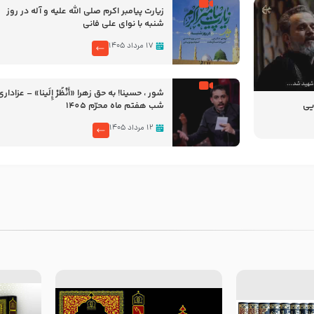
زیارت پیامبر اکرم صلی الله علیه و آله در روز
شنبه با نوای علی فانی
۱۷ مرداد ۱۴۰۵
شور ، حسینا! به‌ حق زهرا «أُنْظُرْ إِلَینا» – عزاداری
یی
شب هفتم ماه محرّم 1405
۱۲ مرداد ۱۴۰۵