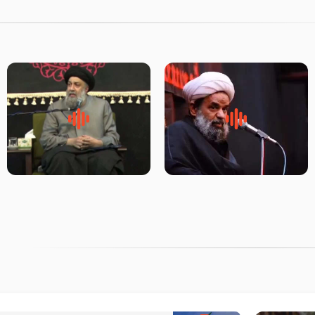
روضه جانسوز پاره های جگر امام
لقب حضرت رقیه سلام الله علیها
حسن مجتبی علیه السلام-حجت
به چه معناست – حجت الاسلام
الاسلام بندانی
علوی تهرانی