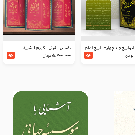
تواریخ جلد چهارم تاریخ امام
تفسير القرآن الكريم للشريف
بدین و امام محمد باقر
المرتضي قدس سرّه
5.700.000
تومان
تومان
لسلام