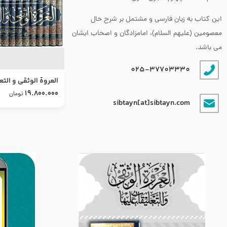
این کتاب به زبان فارسی و مشتمل بر شرح حال
معصومین (علیهم السلام)، امامزادگان و اصحاب ایشان
می باشد.
025-37703330
العروة الوثقى و التع
طرح جدید
19.800.000
تومان
sibtayn[at]sibtayn.com