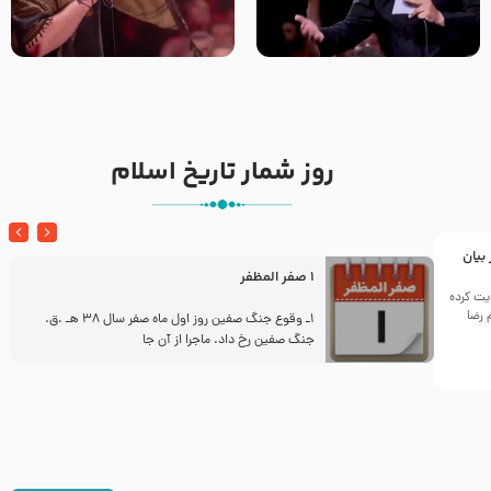
شور ، حسینا! به‌ حق زهرا «أُنْظُرْ
جانا جانا ابی عبدالله – کربلایی
إِلَینا» – عزاداری شب هفتم ماه
جواد مقدم – شب هشتم محرم
محرّم 1405
1448 – هیئت بین الحرمین طهران
روز شمار تاریخ اسلام
 بیان
1 صفر المظفر
یت کرده
 رضا
ز
1ـ وقوع جنگ صفین روز اول ماه صفر سال 38 هـ .ق.
جنگ صفین رخ داد. ماجرا از آن جا