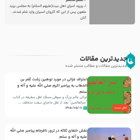
2 صفرالمظفر
1ـ ورود اسراى اهل بیت‌(علیهم السلام) به مجلس یزید
ملعون پس از این كه كاروان اسیران وارد شام شدند،
آنان
جدیدترین مقالات
جدیدترین مقالات و مطالب منتشر شده
اعتراف غزالی در مورد توهین زشت عُمَر بن
الخطاب به پیامبر اکرم صلی الله علیه و آله و
سلم
غزالی عالم بزرگ و صوفی مسلك اهل سقيفه در کتاب
“سرالعالمین” بعد از نقل ماجرای بیعت متخلف ...
اهل سنت
۱۷ /۰۵/ ۱۴۰۵
نقش خلفای ثلاثه در ترور نافرجام پیامبر صلی الله
علیه و آله و سلم