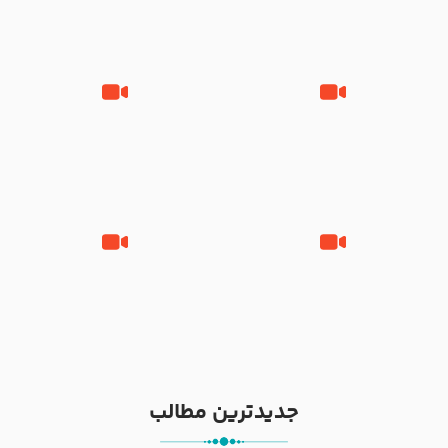
تصاویری از مسجد النبی
زیارت پیامبر اکرم صلی الله علیه و
مصداق کربلا – حاج حسین سیب
آله در روز شنبه با نوای علی فانی
سرخی
شور ، حسینا! به‌ حق زهرا «أُنْظُرْ
جانا جانا ابی عبدالله – کربلایی جواد
إِلَینا» – عزاداری شب هفتم ماه
مقدم – شب هشتم محرم 1448 –
محرّم 1405
هیئت بین الحرمین طهران
جدیدترین مطالب