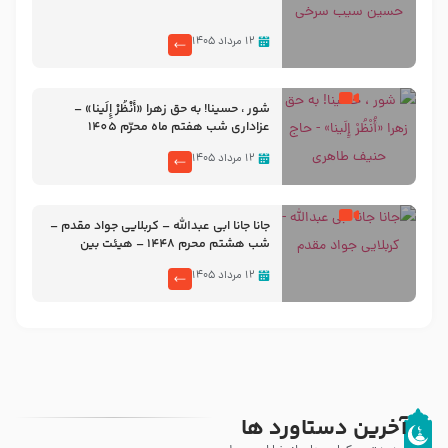
۱۲ مرداد ۱۴۰۵
شور ، حسینا! به‌ حق زهرا «أُنْظُرْ إِلَینا» –
عزاداری شب هفتم ماه محرّم 1405
۱۲ مرداد ۱۴۰۵
جانا جانا ابی عبدالله – کربلایی جواد مقدم –
شب هشتم محرم 1448 – هیئت بین
الحرمین طهران
۱۲ مرداد ۱۴۰۵
آخرین دستاورد ها