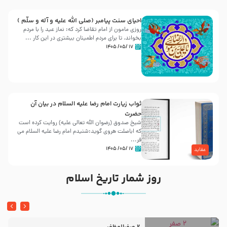
احیای سنت پیامبر (صلی الله علیه و آله و سلّم )
روزی مامون از امام تقاضا کرد که: نماز عید را با مردم
بخواند، تا برای مردم اطمینان بیشتری در این کار ...
۱۷ /۰۵/ ۱۴۰۵
ثواب زیارت امام رضا علیه السلام در بیان آن
حضرت
شیخ صدوق (رضوان الله تعالی علیه) روایت کرده است
که اباصلت هروی گوید:شنیدم امام رضا علیه السلام می
فر...
۱۷ /۰۵/ ۱۴۰۵
عقاید
روز شمار تاریخ اسلام