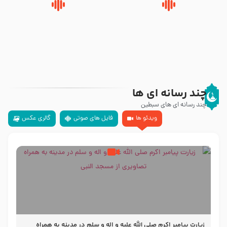
روضه‌ی مجلس یزید ملعون و
سلام جوانی که امام حسین علیه
اسارت اهل‌بیت علیهم‌السلام –
السلام خودش جوابش را دادند
مرحوم حجت‌الاسلام شیخ علی
-حجت الاسلام بندانی
محدث زاده
چند رسانه ای ها
چند رسانه ای های سبطین
ویدئو ها
فایل های صوتی
گالری عکس
زیارت پیامبر اکرم صلی الله علیه و اله و سلم در مدینه به همراه