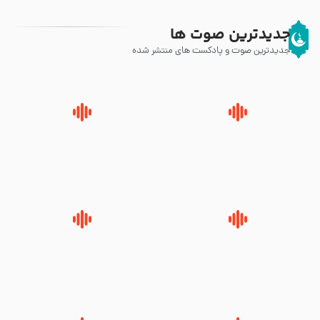
جدیدترین صوت ها
جدیدترین صوت و پادکست های منتشر شده
پیامبر صلی الله علیه وآله و سلم
زوّار اربعین امام حسین (علیه
فرمودند وای بر بچه های آخر
السلام) با این اشتیاق به زیارت
الزمان- دکتر هزار
بروند – آیت الله وحید خراسانی
روضه جانسوز پاره های جگر امام
لقب حضرت رقیه سلام الله علیها به
حسن مجتبی علیه السلام-حجت
چه معناست – حجت الاسلام علوی
الاسلام بندانی
تهرانی