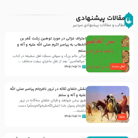
مقالات پیشنهادی
مطالب و مقالات پیشنهادی سردبیر
اعتراف غزالی در مورد توهین زشت عُمَر بن
الخطاب به پیامبر اکرم صلی الله علیه و آله و
سلم
غزالی عالم بزرگ و صوفی مسلك اهل سقيفه در کتاب
“سرالعالمین” بعد از نقل ماجرای بیعت متخلف ...
اهل سنت
۱۷ /۰۵/ ۱۴۰۵
نقش خلفای ثلاثه در ترور نافرجام پیامبر صلی الله
علیه و آله و سلم
طبق برخی شواهد و قرائن خلفای سه‌گانه در ترور
نافرجام رسول خدا (صلی‌الله‌علیه‌و‌آله‌وسلّم) دست
داشته‌...
۱۷ /۰۵/ ۱۴۰۵
خلفا