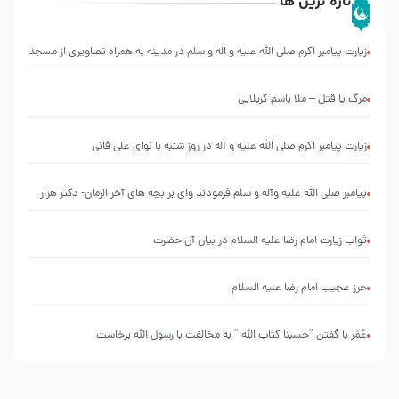
تازه ترین ها
زیارت پیامبر اکرم صلی الله علیه و اله و سلم در مدینه به همراه تصاویری از مسجد
النبی
مرگ یا قتل – ملا باسم کربلایی
زیارت پیامبر اکرم صلی الله علیه و آله در روز شنبه با نوای علی فانی
پیامبر صلی الله علیه وآله و سلم فرمودند وای بر بچه های آخر الزمان- دکتر هزار
ثواب زیارت امام رضا علیه السلام در بیان آن حضرت
حرز عجیب امام رضا علیه السلام
عُمَر با گفتن “حسبنا كتاب اللّه ” به مخالفت با رسول اللّه برخاست