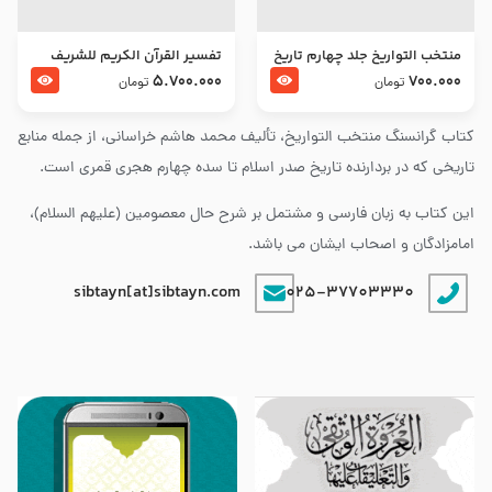
منتخب التواریخ جلد چهارم تاریخ
تفسير القرآن الكريم للشريف
امام زین العابدین و امام محمد
المرتضي قدس سرّه
5.700.000
700.000
تومان
تومان
باقر علیهما السلام
کتاب گرانسنگ منتخب التواريخ، تألیف محمد هاشم خراسانی، از جمله منابع
تاریخی که در بردارنده تاریخ صدر اسلام تا سده چهارم هجری قمری است.
این کتاب به زبان فارسی و مشتمل بر شرح حال معصومین (علیهم السلام)،
امامزادگان و اصحاب ایشان می باشد.
sibtayn[at]sibtayn.com
025-37703330