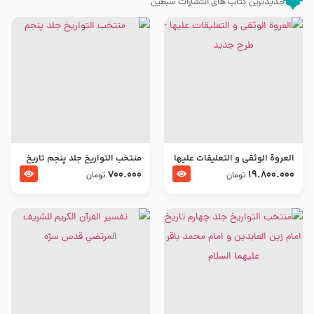
جدیدترین کتاب های انتشارات سبطین
العروة الوثقى و التعليقات عليها
منتخب التواریخ جلد پنجم تاریخ
– طرح جدید
امام جعفر صادق و امام موسی
700.000
19.800.000
تومان
تومان
بن جعفر علیهما السلام