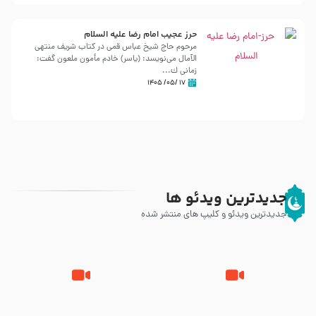
حرز عجیب امام رضا علیه السلام
مرحوم حاج شیخ عباس قمی در کتاب شریف منتهی
الآمال می‌نویسد: (ياسر) خادم مأمون ملعون گفت:
زمانى ك...
۱۷ /۰۵/ ۱۴۰۵
جدیدترین ویدئو ها
جدیدترین ویدئو و کلیپ های منتشر شده
زیارت پیامبر اکرم صلی الله علیه و
اله و سلم در مدینه به همراه
مرگ یا قتل – ملا باسم کربلایی