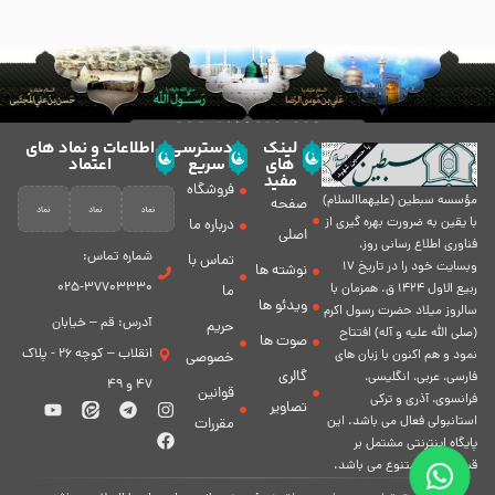
لینک
دسترسی
اطلاعات و نماد های
های
سریع
اعتماد
مفید
فروشگاه
مؤسسه سبطين (عليهماالسلام)
صفحه
با يقين به ضرورت بهره گیرى از
درباره ما
اصلی
فناورى اطلاع رسانى روز،
شماره تماس:
تماس با
وبسایت خود را در تاريخ 17
نوشته ها
37703330-025
ربيع الاول 1424 ق. همزمان با
ما
ویدئو ها
سالروز ميلاد حضرت رسول اكرم
آدرس: قم – خیابان
حریم
(صلی الله علیه و آله) افتتاح
صوت ها
انقلاب – کوچه 26 - پلاک
نمود و هم اكنون با زبان های
خصوصی
گالری
فارسی، عربى، انگلیسی،
47 و 49
قوانین
فرانسوی، آذری و ترکی
تصاویر
استانبولی فعال مى باشد. اين
مقررات
پايگاه اينترنتى مشتمل بر
قسمت هاى متنوع مى باشد.