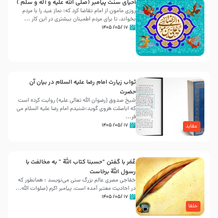
احیای سنت پیامبر (صلی الله علیه و آله و سلّم )
روزی مامون از امام تقاضا کرد که: نماز عید را با مردم
بخواند، تا برای مردم اطمینان بیشتری در این کار ...
۱۷ /۰۵/ ۱۴۰۵
ثواب زیارت امام رضا علیه السلام در بیان آن
حضرت
شیخ صدوق (رضوان الله تعالی علیه) روایت کرده است
که اباصلت هروی گوید:شنیدم امام رضا علیه السلام می
فر...
۱۷ /۰۵/ ۱۴۰۵
عقاید
عُمَر با گفتن “حسبنا كتاب اللّه ” به مخالفت با
رسول اللّه برخاست
خفاجی مصری عالم بزرگ سنی می‌نویسد : همانطور که
در احادیث معتبر آمده است، پیامبر اکرم (صلوات اللّه...
۱۷ /۰۵/ ۱۴۰۵
خلفا