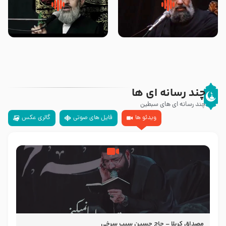
سلام جوانی که امام حسین علیه
زیارتی که اسباب رزق زیاد و عمر
السلام خودش جوابش را دادند
طولانی است حجت السلام حسین
-حجت الاسلام بندانی
یوسفی
چند رسانه ای ها
چند رسانه ای های سبطین
ویدئو ها
فایل های صوتی
گالری عکس
مصداق کربلا – حاج حسین سیب سرخی