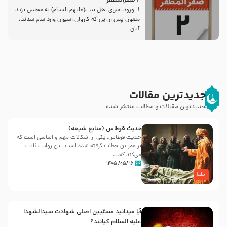
2 صفرالمظفر
1ـ ورود اسراى اهل بیت‌(علیهم السلام) به مجلس یزید
ملعون پس از این كه كاروان اسیران وارد شام شدند،
آنان
جدیدترین مقالات
جدیدترین مقالات و مطالب منتشر شده
حدیث قرطاس (منابع شیعه)
حدیث قرطاس، یکی از اشکالات مهم و اساسی است که
بر عمر بن خطاب گرفته شده است، این روایت ثابت
می‌کند که...
۱۶ /۰۵/ ۱۴۰۵
خلفا
آیا میدانید مسبّبین اصلی شهادت سیدالشهدا
علیه ‌السلام کیانند؟