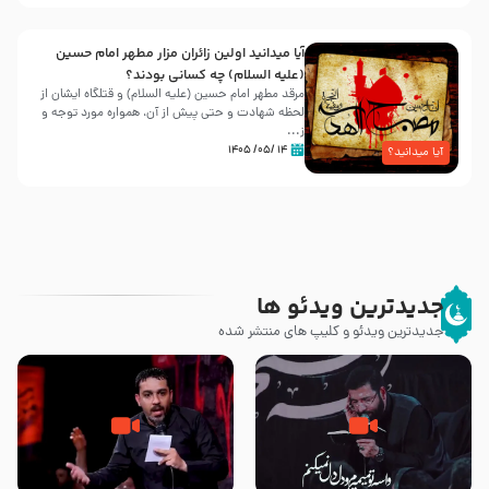
آیا میدانید اولین زائران مزار مطهر امام حسین
(علیه السلام) چه کسانی بودند؟
مرقد مطهر امام حسین (علیه السلام) و قتلگاه ایشان از
لحظه شهادت و حتی پیش از آن، همواره مورد توجه و
ز...
۱۴ /۰۵/ ۱۴۰۵
آیا میدانید؟
جدیدترین ویدئو ها
جدیدترین ویدئو و کلیپ های منتشر شده
مصداق کربلا – حاج حسین سیب
شور ، حسینا! به‌ حق زهرا «أُنْظُرْ
سرخی
إِلَینا» – عزاداری شب هفتم ماه