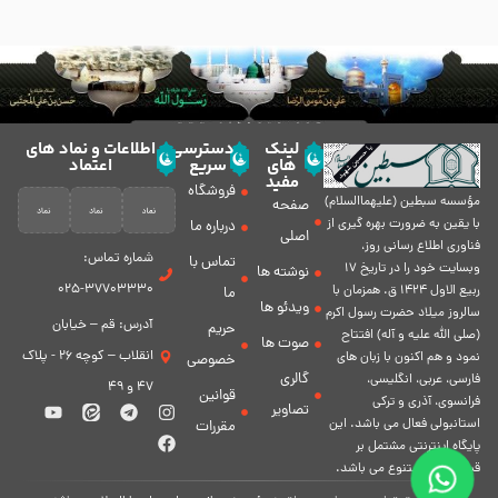
لینک
دسترسی
اطلاعات و نماد های
های
سریع
اعتماد
مفید
فروشگاه
مؤسسه سبطين (عليهماالسلام)
صفحه
با يقين به ضرورت بهره گیرى از
درباره ما
اصلی
فناورى اطلاع رسانى روز،
شماره تماس:
تماس با
وبسایت خود را در تاريخ 17
نوشته ها
37703330-025
ربيع الاول 1424 ق. همزمان با
ما
ویدئو ها
سالروز ميلاد حضرت رسول اكرم
آدرس: قم – خیابان
حریم
(صلی الله علیه و آله) افتتاح
صوت ها
انقلاب – کوچه 26 - پلاک
نمود و هم اكنون با زبان های
خصوصی
گالری
فارسی، عربى، انگلیسی،
47 و 49
قوانین
فرانسوی، آذری و ترکی
تصاویر
استانبولی فعال مى باشد. اين
مقررات
پايگاه اينترنتى مشتمل بر
قسمت هاى متنوع مى باشد.