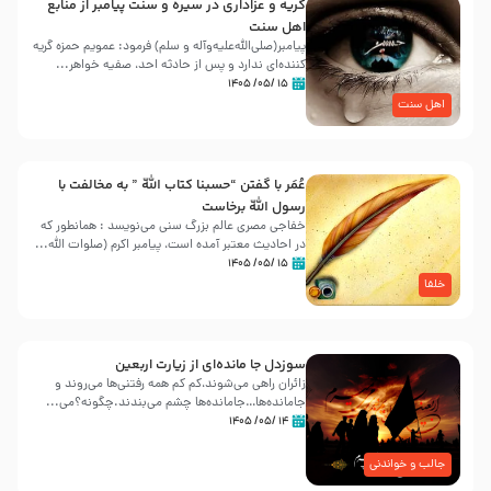
گریه و عزاداری در سیره و سنت پیامبر از منابع
اهل سنت
پیامبر(صلی‌الله‌علیه‌وآله و سلم) فرمود: عمویم حمزه گریه
کننده‌ای ندارد و پس از حادثه احد، صفیه خواهر...
۱۵ /۰۵/ ۱۴۰۵
اهل سنت
عُمَر با گفتن “حسبنا كتاب اللّه ” به مخالفت با
رسول اللّه برخاست
خفاجی مصری عالم بزرگ سنی می‌نویسد : همانطور که
در احادیث معتبر آمده است، پیامبر اکرم (صلوات اللّه...
۱۵ /۰۵/ ۱۴۰۵
خلفا
سوزدل جا مانده‌ای از زیارت اربعین
زائران راهی می‌شوند،کم‌ کم همه رفتنی‌ها می‌روند و
جامانده‌ها…جامانده‌ها چشم می‌بندند.چگونه؟می‌...
۱۴ /۰۵/ ۱۴۰۵
جالب و خواندنی