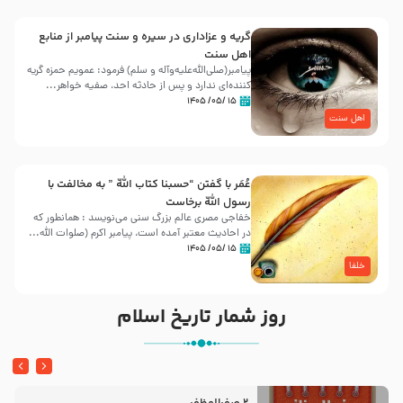
گریه و عزاداری در سیره و سنت پیامبر از منابع
اهل سنت
پیامبر(صلی‌الله‌علیه‌وآله و سلم) فرمود: عمویم حمزه گریه
کننده‌ای ندارد و پس از حادثه احد، صفیه خواهر...
۱۵ /۰۵/ ۱۴۰۵
اهل سنت
عُمَر با گفتن “حسبنا كتاب اللّه ” به مخالفت با
رسول اللّه برخاست
خفاجی مصری عالم بزرگ سنی می‌نویسد : همانطور که
در احادیث معتبر آمده است، پیامبر اکرم (صلوات اللّه...
۱۵ /۰۵/ ۱۴۰۵
خلفا
روز شمار تاریخ اسلام