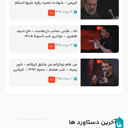
کریمی – شهادت حضرت رقیه علیها السلام
– تیر ۱۴۰۵ هیئت رایة العباس علیه السلام
۱۲ مرداد ۱۴۰۵
تک ، عبّاس، صاحب دل‌هاست – حاج حنیف
طاهری – عزاداری شب تاسوعا 1405
۱۲ مرداد ۱۴۰۵
من غلام نوکراتم من عاشق کربلاتم – شور
زمینه – شب هفتم – محرم 1397 – کربلایی
محمدحسین پویانفر
۱۱ مرداد ۱۴۰۵
آخرین دستاورد ها