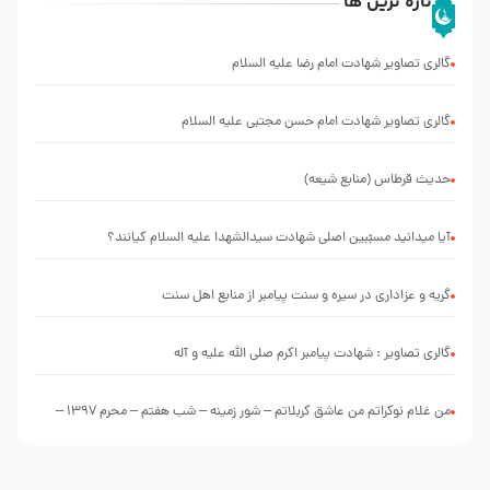
تازه ترین ها
گالری تصاویر شهادت امام رضا علیه السلام
گالری تصاویر شهادت امام حسن مجتبی علیه السلام
حدیث قرطاس (منابع شیعه)
آیا میدانید مسبّبین اصلی شهادت سیدالشهدا علیه ‌السلام کیانند؟
گریه و عزاداری در سیره و سنت پیامبر از منابع اهل سنت
گالری تصاویر : شهادت پیامبر اکرم صلی الله علیه و آله
من غلام نوکراتم من عاشق کربلاتم – شور زمینه – شب هفتم – محرم 1397 –
کربلایی محمدحسین پویانفر