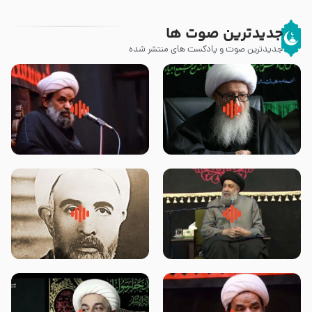
جدیدترین صوت ها
جدیدترین صوت و پادکست های منتشر شده
زوّار اربعین امام حسین (علیه
روضه جانسوز پاره های جگر امام
السلام) با این اشتیاق به زیارت
حسن مجتبی علیه السلام-حجت
بروند – آیت الله وحید خراسانی
الاسلام بندانی
لقب حضرت رقیه سلام الله علیها به
روضه‌ی مجلس یزید ملعون و
چه معناست – حجت الاسلام علوی
اسارت اهل‌بیت علیهم‌السلام –
تهرانی
مرحوم حجت‌الاسلام شیخ علی
محدث زاده