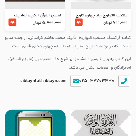
منتخب التواریخ جلد چهارم تاریخ
تفسير القرآن الكريم للشريف
امام زین العابدین و امام محمد
المرتضي قدس سرّه
5.700.000
700.000
تومان
تومان
باقر علیهما السلام
کتاب گرانسنگ منتخب التواريخ، تألیف محمد هاشم خراسانی، از جمله منابع
تاریخی که در بردارنده تاریخ صدر اسلام تا سده چهارم هجری قمری است.
این کتاب به زبان فارسی و مشتمل بر شرح حال معصومین (علیهم السلام)،
امامزادگان و اصحاب ایشان می باشد.
sibtayn[at]sibtayn.com
025-37703330