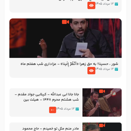
۱۲ مرداد ۱۴۰۵
شور ، حسینا! به‌ حق زهرا «أُنْظُرْ إِلَینا» – عزاداری شب هفتم ماه
محرّم 1405
۱۲ مرداد ۱۴۰۵
جانا جانا ابی عبدالله – کربلایی جواد مقدم –
شب هشتم محرم 1448 – هیئت بین
الحرمین طهران
۱۲ مرداد ۱۴۰۵
مادر منم مثل تو خمیدم – حاج محمود