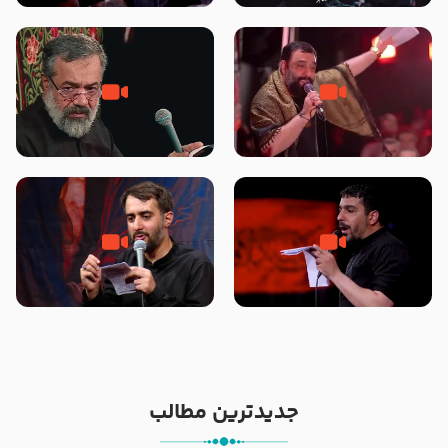
محرّم 1405
جانا جانا ابی عبدالله – کربلایی جواد
مادر منم مثل تو خمیدم – حاج
مقدم – شب هشتم محرم 1448 –
محمود کریمی – شهادت حضرت
هیئت بین الحرمین طهران
رقیه علیها السلام – تیر ۱۴۰۵
هیئت رایة العباس علیه السلام
تک ، عبّاس، صاحب دل‌هاست –
من غلام نوکراتم من عاشق کربلاتم
حاج حنیف طاهری – عزاداری شب
– شور زمینه – شب هفتم – محرم
تاسوعا 1405
1397 – کربلایی محمدحسین
پویانفر
جدیدترین مطالب