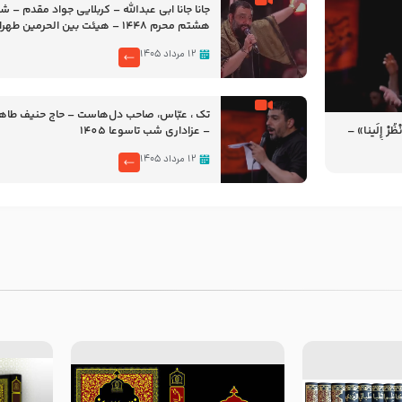
جانا جانا ابی عبدالله – کربلایی جواد مقدم – 
هشتم محرم 1448 – هیئت بین الحرمین طهران
۱۲ مرداد ۱۴۰۵
تک ، عبّاس، صاحب دل‌هاست – حاج حنیف طاه
رْ إِلَینا» –
– عزاداری شب تاسوعا 1405
14
۱۲ مرداد ۱۴۰۵