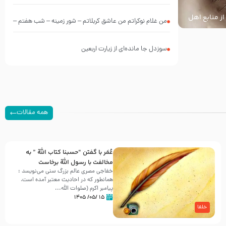
از منابع اهل
من غلام نوکراتم من عاشق کربلاتم – شور زمینه – شب هفتم –
محرم 1397 – کربلایی محمدحسین پویانفر
سوزدل جا مانده‌ای از زیارت اربعین
همه مقالات
عُمَر با گفتن “حسبنا كتاب اللّه ” به
مخالفت با رسول اللّه برخاست
خفاجی مصری عالم بزرگ سنی می‌نویسد :
همانطور که در احادیث معتبر آمده است،
پیامبر اکرم (صلوات اللّه...
۱۵ /۰۵/ ۱۴۰۵
خلفا