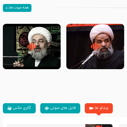
همه صوت ها
سلام جوانی که امام حسین علیه
زیارتی که اسباب رزق زیاد و عمر
السلام خودش جوابش را دادند
طولانی است حجت السلام حسین
-حجت الاسلام بندانی
یوسفی
ویدئو ها
فایل های صوتی
گالری عکس