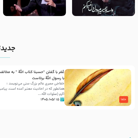
مصداق کربلا – حاج حسین سیب
شور ، حسینا! به‌ حق زهرا «أُنْظُرْ
سرخی
إِلَینا» – عزاداری شب هفتم ماه
محرّم 1405
جدیدت
عُمَر با گفتن “حسبنا كتاب اللّه ” به مخالف
با رسول اللّه برخاست
خفاجی مصری عالم بزرگ سنی می‌نویسد :
همانطور که در احادیث معتبر آمده است، پیامبر
اکرم (صلوات اللّه...
۱۵ /۰۵/ ۱۴۰۵
خلفا