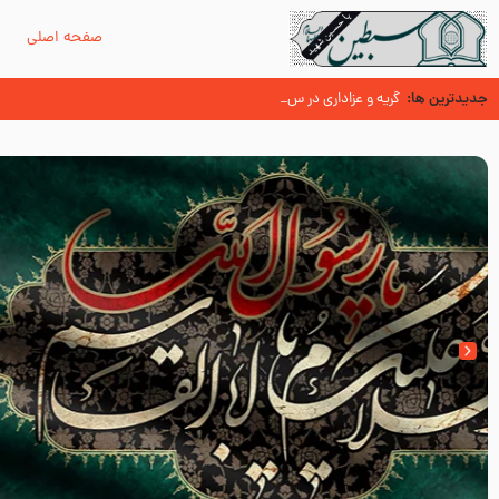
صفحه اصلی
م
جدیدترین ها:
سوزدل جا مانده‌ای از زیارت اربعین
گریه و عزاداری در سیره و سنت پیامبر از منابع اهل سنت
عُمَر با گفتن “حسبنا كتاب اللّه ” به مخالفت با رسول اللّه برخاست