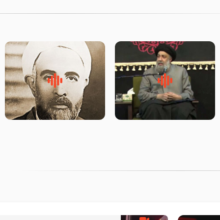
لقب حضرت رقیه سلام الله علیها
روضه‌ی مجلس یزید ملعون و
به چه معناست – حجت الاسلام
اسارت اهل‌بیت علیهم‌السلام –
علوی تهرانی
مرحوم حجت‌الاسلام شیخ علی
محدث زاده