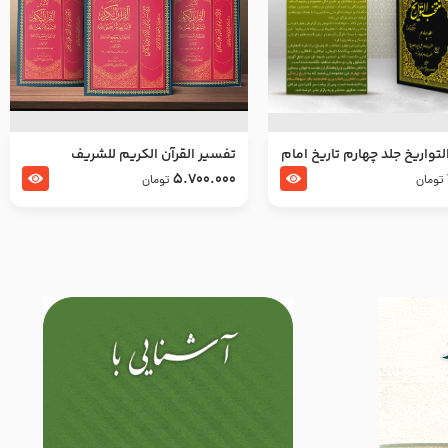
تواریخ جلد چهارم تاریخ امام
تفسير القرآن الكريم للشريف
بدین و امام محمد باقر
المرتضي قدس سرّه
5.700.000
تومان
تومان
لسلام