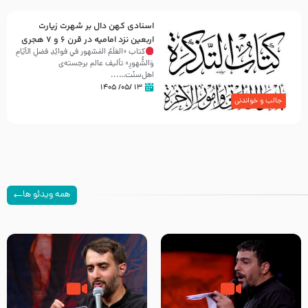
اسنادی کهن دال بر شهرت زیارت
اربعین نزد امامیه در قرن ۶ و ۷ هجری
کتاب «العَلَمُ المَشهور في فَوائِدِ فَضلِ الأيّامِ
وَالشُّهورِ» تألیف عالم برجسته‌ی
اهل‌سنّت…...
۱۳ /۰۵/ ۱۴۰۵
جالب و خواندنی
همه ویدئو ها