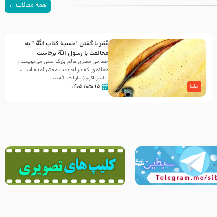
همه مقالات
عُمَر با گفتن “حسبنا كتاب اللّه ” به
مخالفت با رسول اللّه برخاست
خفاجی مصری عالم بزرگ سنی می‌نویسد :
همانطور که در احادیث معتبر آمده است،
پیامبر اکرم (صلوات اللّه...
۱۵ /۰۵/ ۱۴۰۵
خلفا