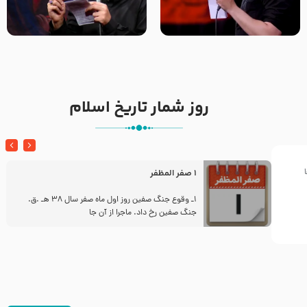
تک ، عبّاس، صاحب دل‌هاست –
من غلام نوکراتم من عاشق
حاج حنیف طاهری – عزاداری شب
کربلاتم – شور زمینه – شب هفتم
تاسوعا 1405
– محرم 1397 – کربلایی
محمدحسین پویانفر
روز شمار تاریخ اسلام
1 صفر المظفر
ز
1ـ وقوع جنگ صفین روز اول ماه صفر سال 38 هـ .ق.
جنگ صفین رخ داد. ماجرا از آن جا