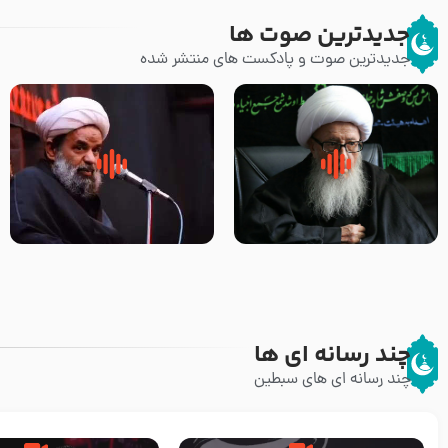
جدیدترین صوت ها
جدیدترین صوت و پادکست های منتشر شده
زوّار اربعین امام حسین (علیه
روضه جانسوز پاره های جگر امام
السلام) با این اشتیاق به زیارت
حسن مجتبی علیه السلام-حجت
بروند – آیت الله وحید خراسانی
الاسلام بندانی
چند رسانه ای ها
چند رسانه ای های سبطین