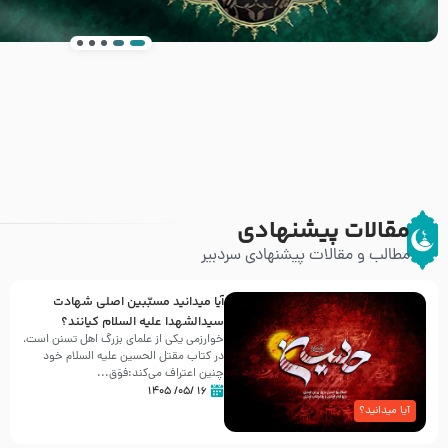
انتشار کتاب ” العروة الوثقى و التعليقات عليها” 
طرحی بسیار زیبا و شکیل
مقالات پیشنهادی
مطالب و مقالات پیشنهادی سردبیر
آیا میدانید مسبّبین اصلی شهادت
سیدالشهدا علیه ‌السلام کیانند؟
خوارزمی یکی از علمای بزرگ اهل تسنن است،
در کتاب مقتل الحسین علیه ‌السلام خود
چنین اعتراف می‌کند:فوَق...
۱۶ /۰۵/ ۱۴۰۵
آیا میدانید؟