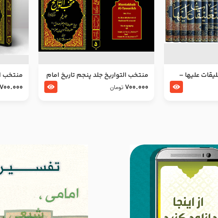
ليقات عليها –
منتخب التواریخ جلد پنجم تاریخ امام
منتخب ال
جعفر صادق و امام موسی بن جعفر
زین العا
700.000
700.000
تومان
علیهما السلام
علیهما ا