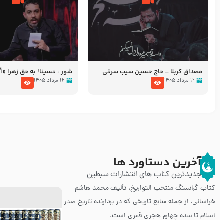
مصداق کربلا – حاج حسین سیب سرخی
شور ، حسینا! به‌ حق زهرا «أُنْظُ
عزاداری شب هفتم ماه محرّم 05
۱۲ مرداد ۱۴۰۵
۱۲ مرداد ۱۴۰۵
آخرین دستاورد ها
جدیدترین کتاب های انتشارات سبطین
کتاب گرانسنگ منتخب التواريخ، تألیف محمد هاشم
خراسانی، از جمله منابع تاریخی که در بردارنده تاریخ صدر
اسلام تا سده چهارم هجری قمری است.