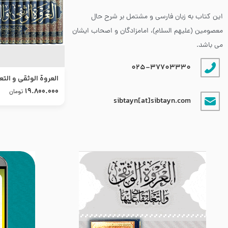
این کتاب به زبان فارسی و مشتمل بر شرح حال
معصومین (علیهم السلام)، امامزادگان و اصحاب ایشان
می باشد.
025-37703330
العروة الوثقى و التع
طرح جدید
19.800.000
تومان
sibtayn[at]sibtayn.com