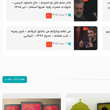
شب
مادر منم مثل تو خمیدم – حاج محمود کریمی –
شهادت حضرت رقیه علیها السلام – تیر ۱۴۰۵
هیئت رایة العباس علیه السلام
۱۲ مرداد ۱۴۰۵
ری
من غلام نوکراتم من عاشق کربلاتم – شور زمینه
– شب هفتم – محرم 1397 – کربلایی
محمدحسین پویانفر
۱۱ مرداد ۱۴۰۵
همه کتاب ها