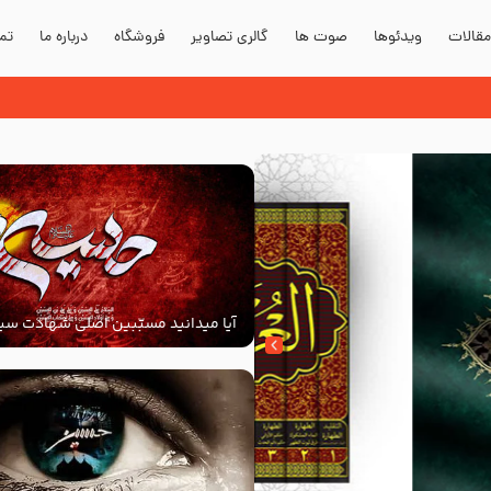
قالات
ویدئوها
صوت ها
گالری تصاویر
فروشگاه
درباره ما
تما
آیا میدانید مسبّبین اصلی شهادت سید
‌السلام کیانند؟