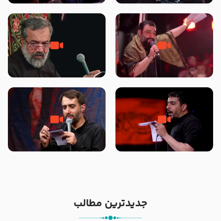
محرّم 1405
جانا جانا ابی عبدالله – کربلایی جواد
مادر منم مثل تو خمیدم – حاج
مقدم – شب هشتم محرم 1448 –
محمود کریمی – شهادت حضرت
هیئت بین الحرمین طهران
رقیه علیها السلام – تیر ۱۴۰۵
هیئت رایة العباس علیه السلام
تک ، عبّاس، صاحب دل‌هاست –
من غلام نوکراتم من عاشق کربلاتم
حاج حنیف طاهری – عزاداری شب
– شور زمینه – شب هفتم – محرم
تاسوعا 1405
1397 – کربلایی محمدحسین
پویانفر
جدیدترین مطالب