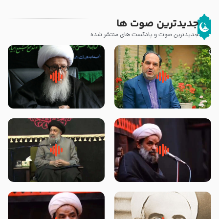
جدیدترین صوت ها
جدیدترین صوت و پادکست های منتشر شده
پیامبر صلی الله علیه وآله و سلم
زوّار اربعین امام حسین (علیه
فرمودند وای بر بچه های آخر
السلام) با این اشتیاق به زیارت
الزمان- دکتر هزار
بروند – آیت الله وحید خراسانی
روضه جانسوز پاره های جگر امام
لقب حضرت رقیه سلام الله علیها به
حسن مجتبی علیه السلام-حجت
چه معناست – حجت الاسلام علوی
الاسلام بندانی
تهرانی