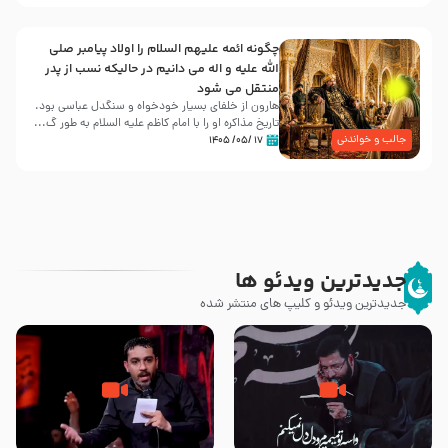
چگونه ائمه علیهم السلام را اولاد پیامبر صلی
الله علیه و اله می دانیم در حالیکه نسب از پدر
منتقل می شود
هارون از خلفای بسیار خودخواه و سنگدل عباسی بود.
تاریخ مذاکره او را با امام کاظم علیه السلام به طور گ...
جالب و خواندنی
۱۷ /۰۵/ ۱۴۰۵
جدیدترین ویدئو ها
جدیدترین ویدئو و کلیپ های منتشر شده
مصداق کربلا – حاج حسین سیب
شور ، حسینا! به‌ حق زهرا «أُنْظُرْ
سرخی
إِلَینا» – عزاداری شب هفتم ماه