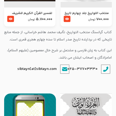
منتخب التواریخ جلد چهارم تاریخ
تفسير القرآن الكريم للشريف
امام زین العابدین و امام محمد
المرتضي قدس سرّه
5.700.000
700.000
تومان
تومان
باقر علیهما السلام
کتاب گرانسنگ منتخب التواريخ، تألیف محمد هاشم خراسانی، از جمله منابع
تاریخی که در بردارنده تاریخ صدر اسلام تا سده چهارم هجری قمری است.
این کتاب به زبان فارسی و مشتمل بر شرح حال معصومین (علیهم السلام)،
امامزادگان و اصحاب ایشان می باشد.
sibtayn[at]sibtayn.com
025-37703330