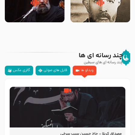
روضه‌ی مجلس یزید ملعون و
سلام جوانی که امام حسین علیه
اسارت اهل‌بیت علیهم‌السلام –
السلام خودش جوابش را دادند
مرحوم حجت‌الاسلام شیخ علی
-حجت الاسلام بندانی
محدث زاده
چند رسانه ای ها
چند رسانه ای های سبطین
ویدئو ها
فایل های صوتی
گالری عکس
مصداق کربلا – حاج حسین سیب سرخی