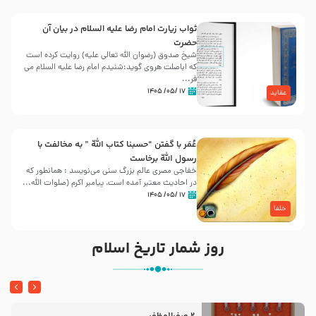
ثواب زیارت امام رضا علیه السلام در بیان آن
حضرت
شیخ صدوق (رضوان الله تعالی علیه) روایت کرده است
که اباصلت هروی گوید:شنیدم امام رضا علیه السلام می
فر...
۱۷ /۰۵/ ۱۴۰۵
عقاید
عُمَر با گفتن “حسبنا كتاب اللّه ” به مخالفت با
رسول اللّه برخاست
خفاجی مصری عالم بزرگ سنی می‌نویسد : همانطور که
در احادیث معتبر آمده است، پیامبر اکرم (صلوات اللّه...
۱۷ /۰۵/ ۱۴۰۵
خلفا
روز شمار تاریخ اسلام