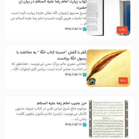
ثواب زیارت امام رضا علیه السلام در بیان آن
حضرت
شیخ صدوق (رضوان الله تعالی علیه) روایت کرده است
که اباصلت هروی گوید:شنیدم امام رضا علیه السلام می
فر...
۱۷ /۰۵/ ۱۴۰۵
عقاید
عُمَر با گفتن “حسبنا كتاب اللّه ” به مخالفت با
رسول اللّه برخاست
خفاجی مصری عالم بزرگ سنی می‌نویسد : همانطور که
در احادیث معتبر آمده است، پیامبر اکرم (صلوات اللّه...
۱۷ /۰۵/ ۱۴۰۵
خلفا
حرز عجیب امام رضا علیه السلام
مرحوم حاج شیخ عباس قمی در کتاب شریف منتهی
الآمال می‌نویسد: (ياسر) خادم مأمون ملعون گفت:
زمانى ك...
۱۷ /۰۵/ ۱۴۰۵