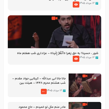
۱۲ مرداد ۱۴۰۵
شور ، حسینا! به‌ حق زهرا «أُنْظُرْ إِلَینا» – عزاداری شب هفتم ماه
محرّم 1405
۱۲ مرداد ۱۴۰۵
جانا جانا ابی عبدالله – کربلایی جواد مقدم –
شب هشتم محرم 1448 – هیئت بین
الحرمین طهران
۱۲ مرداد ۱۴۰۵
مادر منم مثل تو خمیدم – حاج محمود