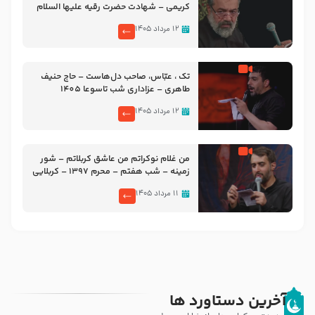
کریمی – شهادت حضرت رقیه علیها السلام
– تیر ۱۴۰۵ هیئت رایة العباس علیه السلام
۱۲ مرداد ۱۴۰۵
تک ، عبّاس، صاحب دل‌هاست – حاج حنیف
طاهری – عزاداری شب تاسوعا 1405
۱۲ مرداد ۱۴۰۵
من غلام نوکراتم من عاشق کربلاتم – شور
زمینه – شب هفتم – محرم 1397 – کربلایی
محمدحسین پویانفر
۱۱ مرداد ۱۴۰۵
آخرین دستاورد ها