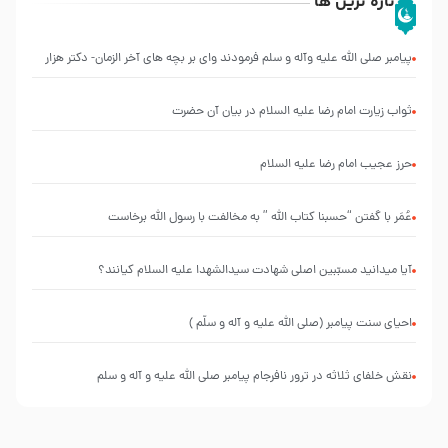
تازه ترین ها
پیامبر صلی الله علیه وآله و سلم فرمودند وای بر بچه های آخر الزمان- دکتر هزار
ثواب زیارت امام رضا علیه السلام در بیان آن حضرت
حرز عجیب امام رضا علیه السلام
عُمَر با گفتن “حسبنا كتاب اللّه ” به مخالفت با رسول اللّه برخاست
آیا میدانید مسبّبین اصلی شهادت سیدالشهدا علیه ‌السلام کیانند؟
احیای سنت پیامبر (صلی الله علیه و آله و سلّم )
نقش خلفای ثلاثه در ترور نافرجام پیامبر صلی الله علیه و آله و سلم