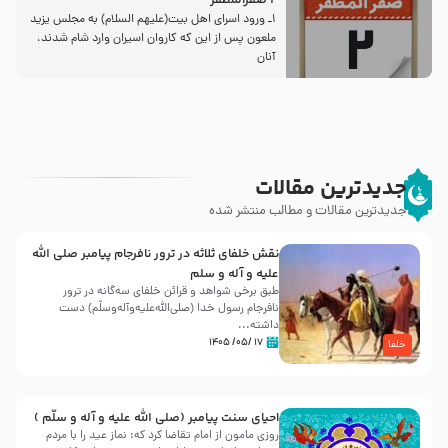
2 صفرالمظفر
1ـ ورود اسراى اهل بیت‌(علیهم السلام) به مجلس یزید
ملعون پس از این كه كاروان اسیران وارد شام شدند،
آنان
جدیدترین مقالات
جدیدترین مقالات و مطالب منتشر شده
نقش خلفای ثلاثه در ترور نافرجام پیامبر صلی الله
علیه و آله و سلم
طبق برخی شواهد و قرائن خلفای سه‌گانه در ترور
نافرجام رسول خدا (صلی‌الله‌علیه‌و‌آله‌وسلّم) دست
داشته‌...
۱۷ /۰۵/ ۱۴۰۵
خلفا
احیای سنت پیامبر (صلی الله علیه و آله و سلّم )
روزی مامون از امام تقاضا کرد که: نماز عید را با مردم