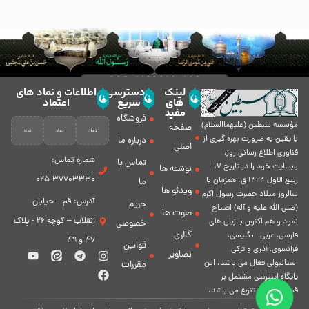
لینک
دسترسی
اطلاعات و نماد های
های
سریع
اعتماد
مفید
فروشگاه
مؤسسه سبطين (عليهماالسلام)
صفحه
با يقين به ضرورت بهره گیرى از
درباره ما
اصلی
فناورى اطلاع رسانى روز،
شماره تماس:
تماس با
وبسایت خود را در تاريخ 17
نوشته ها
37703330-025
ربيع الاول 1424 ق. همزمان با
ما
ویدئو ها
سالروز ميلاد حضرت رسول اكرم
آدرس: قم – خیابان
حریم
(صلی الله علیه و آله) افتتاح
صوت ها
انقلاب – کوچه 26 - پلاک
نمود و هم اكنون با زبان های
خصوصی
گالری
فارسی، عربى، انگلیسی،
47 و 49
قوانین
فرانسوی، آذری و ترکی
تصاویر
استانبولی فعال مى باشد. اين
مقررات
پايگاه اينترنتى مشتمل بر
قسمت هاى متنوع مى باشد.