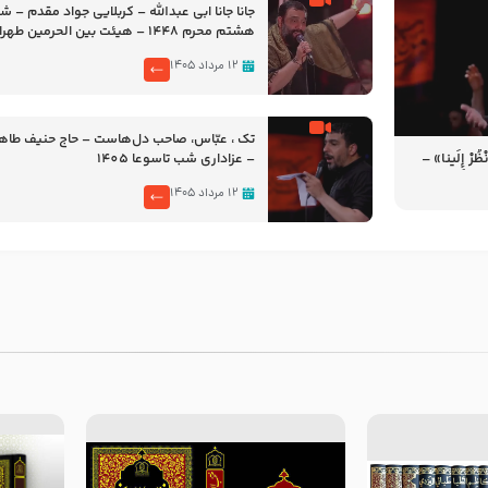
جانا جانا ابی عبدالله – کربلایی جواد مقدم – 
هشتم محرم 1448 – هیئت بین الحرمین طهران
۱۲ مرداد ۱۴۰۵
تک ، عبّاس، صاحب دل‌هاست – حاج حنیف طاه
رْ إِلَینا» –
– عزاداری شب تاسوعا 1405
14
۱۲ مرداد ۱۴۰۵