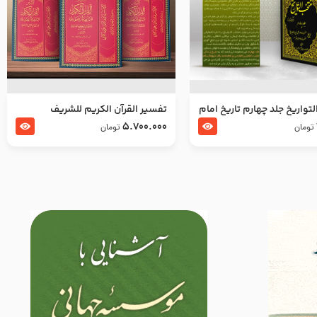
تواریخ جلد چهارم تاریخ امام
تفسير القرآن الكريم للشريف
بدین و امام محمد باقر
المرتضي قدس سرّه
5.700.000
تومان
تومان
لسلام