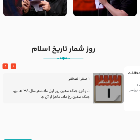
تک ، عبّاس، صاحب دل‌هاست –
من غلام نوکراتم من عاشق
حاج حنیف طاهری – عزاداری شب
کربلاتم – شور زمینه – شب هفتم
تاسوعا 1405
– محرم 1397 – کربلایی
محمدحسین پویانفر
روز شمار تاریخ اسلام
 مخالفت
1 صفر المظفر
:
پیامبر
ز
1ـ وقوع جنگ صفین روز اول ماه صفر سال 38 هـ .ق.
جنگ صفین رخ داد. ماجرا از آن جا