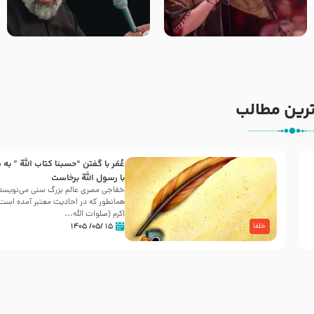
جانا جانا ابی عبدالله – کربلایی
مادر منم مثل تو خمیدم – حاج
جواد مقدم – شب هشتم محرم
محمود کریمی – شهادت حضرت
1448 – هیئت بین الحرمین طهران
رقیه علیها السلام – تیر ۱۴۰۵
هیئت رایة العباس علیه السلام
رین مطالب
عُمَر با گفتن “حسبنا كتاب اللّه ” به
30 صفر المظفر
با رسول اللّه برخاست
خفاجی مصری عالم بزرگ سنی می‌نویسد 
همانطور که در احادیث معتبر آمده است، 
شهادت حضرت علی بن موسی الرضا (علیه السلام) در رو
اکرم (صلوات اللّه...
آخـر صفر سـال 203 هـ .ق. هشـتمین اختر تابناک امامت
۱۵ /۰۵/ ۱۴۰۵
خلفا