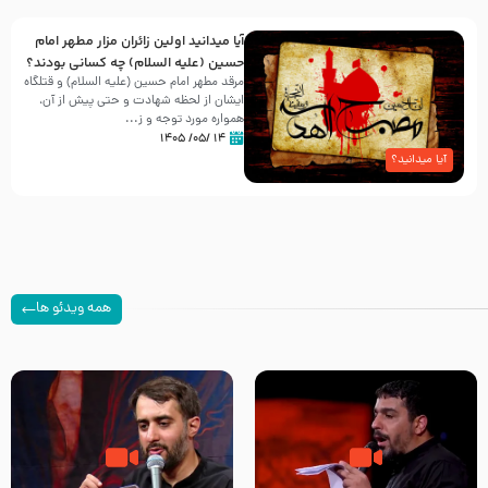
آیا میدانید اولین زائران مزار مطهر امام
حسین (علیه السلام) چه کسانی بودند؟
مرقد مطهر امام حسین (علیه السلام) و قتلگاه
ایشان از لحظه شهادت و حتی پیش از آن،
همواره مورد توجه و ز...
۱۴ /۰۵/ ۱۴۰۵
آیا میدانید؟
همه ویدئو ها