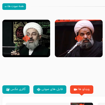
همه صوت ها
سلام جوانی که امام حسین علیه
زیارتی که اسباب رزق زیاد و عمر
السلام خودش جوابش را دادند
طولانی است حجت السلام حسین
-حجت الاسلام بندانی
یوسفی
ویدئو ها
فایل های صوتی
گالری عکس