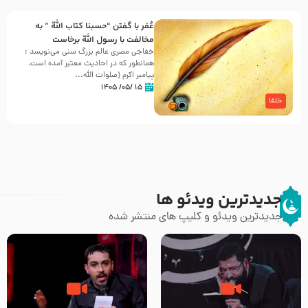
عُمَر با گفتن “حسبنا كتاب اللّه ” به
مخالفت با رسول اللّه برخاست
خفاجی مصری عالم بزرگ سنی می‌نویسد :
همانطور که در احادیث معتبر آمده است،
پیامبر اکرم (صلوات اللّه...
۱۵ /۰۵/ ۱۴۰۵
خلفا
جدیدترین ویدئو ها
جدیدترین ویدئو و کلیپ های منتشر شده