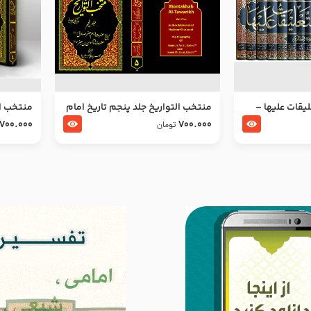
ليقات عليها –
منتخب التواریخ جلد پنجم تاریخ امام
منتخب ال
جعفر صادق و امام موسی بن جعفر
زین العا
700.000
700.000
تومان
علیهما السلام
علیهما ا