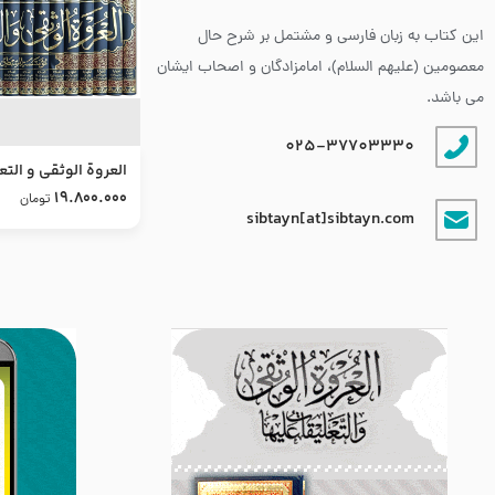
این کتاب به زبان فارسی و مشتمل بر شرح حال
معصومین (علیهم السلام)، امامزادگان و اصحاب ایشان
می باشد.
025-37703330
العروة الوثقى و التع
طرح جدید
19.800.000
تومان
sibtayn[at]sibtayn.com