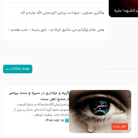
الشهدا علیه
گالری تصاویر : شهادت پیامبر اکرم صلی الله علیه و آله
من غلام نوکراتم من عاشق کربلاتم – شور زمینه – شب هفتم –
محرم 1397 – کربلایی محمدحسین پویانفر
همه مقالات
گریه و عزاداری در سیره و سنت پیامبر
از منابع اهل سنت
پیامبر(صلی‌الله‌علیه‌وآله و سلم) فرمود:
عمویم حمزه گریه کننده‌ای ندارد و پس از
حادثه احد، صفیه خواهر...
۱۵ /۰۵/ ۱۴۰۵
اهل سنت