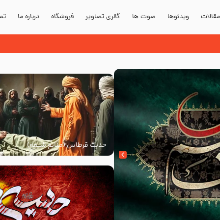
قالات
ویدئوها
صوت ها
گالری تصاویر
فروشگاه
درباره ما
تما
حدیث قرطاس (منابع شیعه)