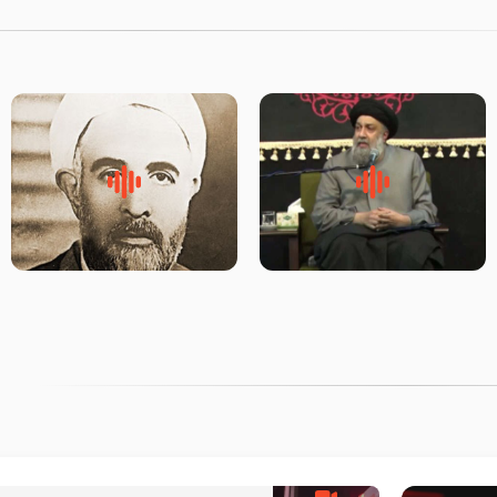
لقب حضرت رقیه سلام الله علیها
روضه‌ی مجلس یزید ملعون و
به چه معناست – حجت الاسلام
اسارت اهل‌بیت علیهم‌السلام –
علوی تهرانی
مرحوم حجت‌الاسلام شیخ علی
محدث زاده