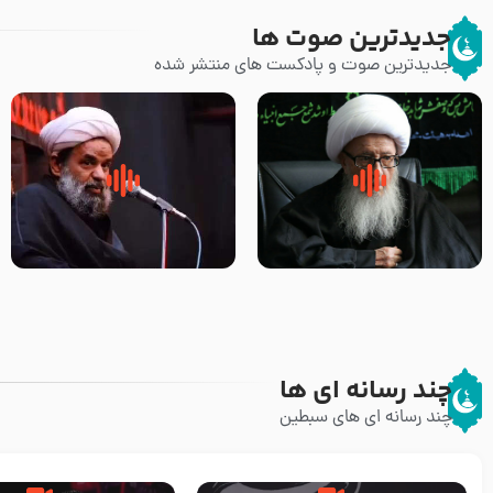
جدیدترین صوت ها
جدیدترین صوت و پادکست های منتشر شده
زوّار اربعین امام حسین (علیه
روضه جانسوز پاره های جگر امام
السلام) با این اشتیاق به زیارت
حسن مجتبی علیه السلام-حجت
بروند – آیت الله وحید خراسانی
الاسلام بندانی
چند رسانه ای ها
چند رسانه ای های سبطین