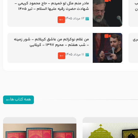
شب
مادر منم مثل تو خمیدم – حاج محمود کریمی –
شهادت حضرت رقیه علیها السلام – تیر ۱۴۰۵
هیئت رایة العباس علیه السلام
۱۲ مرداد ۱۴۰۵
ری
من غلام نوکراتم من عاشق کربلاتم – شور زمینه
– شب هفتم – محرم 1397 – کربلایی
محمدحسین پویانفر
۱۱ مرداد ۱۴۰۵
همه کتاب ها