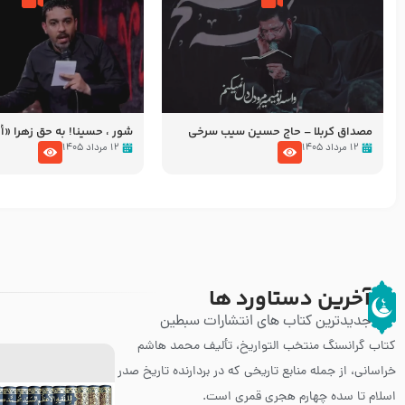
مصداق کربلا – حاج حسین سیب سرخی
شور ، حسینا! به‌ حق زهرا «أُنْظُ
عزاداری شب هفتم ماه محرّم 05
۱۲ مرداد ۱۴۰۵
۱۲ مرداد ۱۴۰۵
آخرین دستاورد ها
جدیدترین کتاب های انتشارات سبطین
کتاب گرانسنگ منتخب التواريخ، تألیف محمد هاشم
خراسانی، از جمله منابع تاریخی که در بردارنده تاریخ صدر
اسلام تا سده چهارم هجری قمری است.