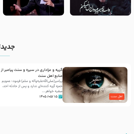
مصداق کربلا – حاج حسین سیب
شور ، حسینا! به‌ حق زهرا «أُنْظُرْ
سرخی
إِلَینا» – عزاداری شب هفتم ماه
محرّم 1405
جدیدت
گریه و عزاداری در سیره و سنت پیامبر از
منابع اهل سنت
پیامبر(صلی‌الله‌علیه‌وآله و سلم) فرمود: عمویم
حمزه گریه کننده‌ای ندارد و پس از حادثه احد،
صفیه خواهر...
۱۵ /۰۵/ ۱۴۰۵
اهل سنت