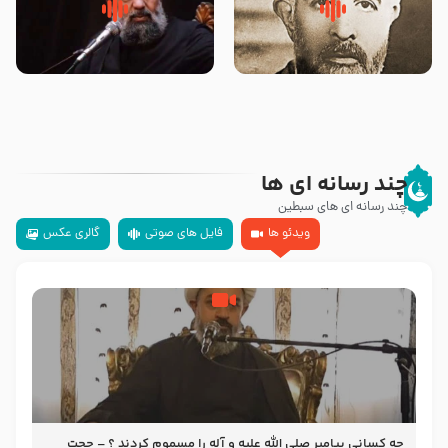
روضه‌ی مجلس یزید ملعون و
سلام جوانی که امام حسین علیه
اسارت اهل‌بیت علیهم‌السلام –
السلام خودش جوابش را دادند
مرحوم حجت‌الاسلام شیخ علی
-حجت الاسلام بندانی
محدث زاده
چند رسانه ای ها
چند رسانه ای های سبطین
ویدئو ها
فایل های صوتی
گالری عکس
چه کسانی پیامبر صلی الله علیه و آله را مسموم کردند ؟ – حجت