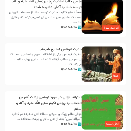
آیا می دانید احادیث پیامبر(صلی الله علیه و آله)
توسط خلفا به آتش کشیده شد؟
مسأله منع کتابت حدیث توسط خلفا از مسلمات تاریخی
است که علمای اهل سنت بر آن تصریح کرده اند و قابل
انک...
۱۸ /۰۵/ ۱۴۰۵
آیا میدانید؟
حدیث قرطاس (منابع شیعه)
حدیث قرطاس، یکی از اشکالات مهم و اساسی است که
بر عمر بن خطاب گرفته شده است، این روایت ثابت
می‌کند که...
۱۸ /۰۵/ ۱۴۰۵
خلفا
اعتراف غزالی در مورد توهین زشت عُمَر بن
الخطاب به پیامبر اکرم صلی الله علیه و آله و
سلم
غزالی عالم بزرگ و صوفی مسلك اهل سقيفه در کتاب
“سرالعالمین” بعد از نقل ماجرای بیعت متخلف ...
اهل سنت
۱۸ /۰۵/ ۱۴۰۵