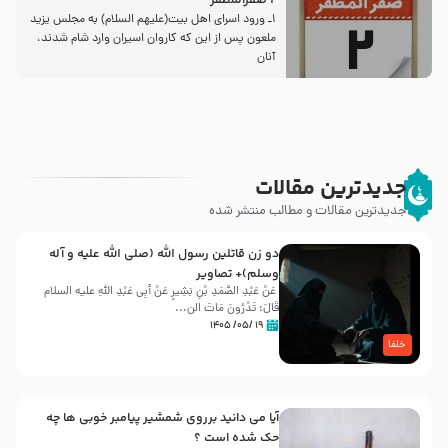
2 صفرالمظفر
1ـ ورود اسراى اهل بیت‌(علیهم السلام) به مجلس یزید
ملعون پس از این كه كاروان اسیران وارد شام شدند،
آنان
جدیدترین مقالات
جدیدترین مقالات و مطالب منتشر شده
دو زن قاتلين رسول الله (صلى‌ الله‌ علیه‌ و آله‌
وسلم)+ تصاویر
عَنْ عَبْدِ الصَّمَدِ بْنِ بَشِیرٍ عَنْ أَبِی عَبْدِ اللَّهِ علیه السلام
قَالَ: تَدْرُونَ مَاتَ الن...
۱۹ /۰۵/ ۱۴۰۵
خلفا
آیا می دانید برروی شمشیر پیامبر خوبی ها چه
حک شده است ؟