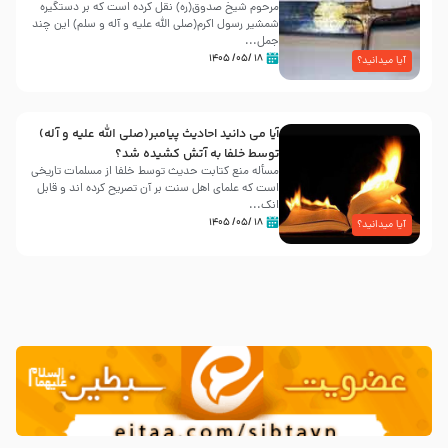
مرحوم شیخ صدوق(ره) نقل کرده است که بر دستگیره
شمشیر رسول اکرم(صلی الله علیه و آله و سلم) این چند
جمل...
۱۸ /۰۵/ ۱۴۰۵
آیا میدانید؟
آیا می دانید احادیث پیامبر(صلی الله علیه و آله)
توسط خلفا به آتش کشیده شد؟
مسأله منع کتابت حدیث توسط خلفا از مسلمات تاریخی
است که علمای اهل سنت بر آن تصریح کرده اند و قابل
انک...
۱۸ /۰۵/ ۱۴۰۵
آیا میدانید؟