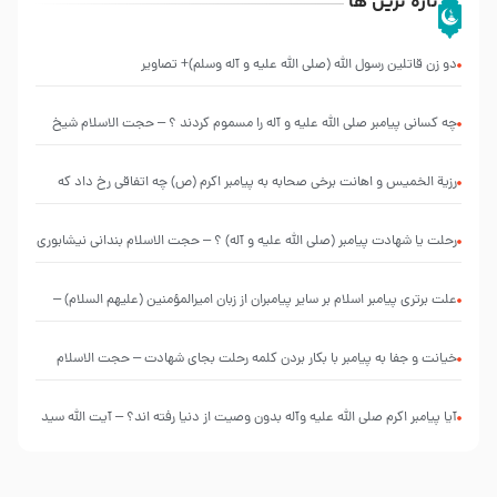
تازه ترین ها
دو زن قاتلين رسول الله (صلى‌ الله‌ علیه‌ و آله‌ وسلم)+ تصاویر
چه کسانی پیامبر صلی الله علیه و آله را مسموم کردند ؟ – حجت الاسلام شیخ
حسین یوسفی
رزیة الخمیس و اهانت برخی صحابه به پیامبر اکرم (ص) چه اتفاقی رخ داد که
پیامبر رحمت ، صحابه را بیرون انداختند ؟!!!!! – سید محمد موسوی
رحلت یا شهادت پیامبر (صلی الله علیه و آله) ؟ – حجت الاسلام بندانی نیشابوری
علت برتری پیامبر اسلام بر سایر پیامبران از زبان امیرالمؤمنین (علیهم السلام) –
حجت الاسلام فرحزاد
خیانت و جفا به پیامبر با بکار بردن کلمه رحلت بجای شهادت – حجت الاسلام
احمدی اصفهانی
آیا پیامبر اکرم صلی الله علیه وآله بدون وصیت از دنیا رفته ‌اند؟ – آیت الله سید
علی میلانی