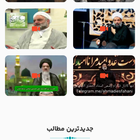
الاسلام شیخ حسین یوسفی
داد که پیامبر رحمت ، صحابه را
بیرون انداختند ؟!!!!! – سید محمد
موسوی
رحلت یا شهادت پیامبر (صلی الله
علت برتری پیامبر اسلام بر سایر
علیه و آله) ؟ – حجت الاسلام
پیامبران از زبان امیرالمؤمنین
بندانی نیشابوری
(علیهم السلام) – حجت الاسلام
فرحزاد
خیانت و جفا به پیامبر با بکار بردن
آیا پیامبر اکرم صلی الله علیه وآله
کلمه رحلت بجای شهادت – حجت
بدون وصیت از دنیا رفته ‌اند؟ – آیت
الاسلام احمدی اصفهانی
الله سید علی میلانی
جدیدترین مطالب