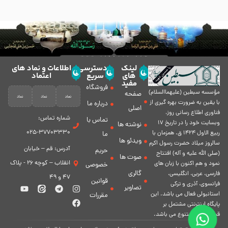
لینک
دسترسی
اطلاعات و نماد های
های
سریع
اعتماد
مفید
فروشگاه
مؤسسه سبطين (عليهماالسلام)
صفحه
با يقين به ضرورت بهره گیرى از
درباره ما
اصلی
فناورى اطلاع رسانى روز،
شماره تماس:
تماس با
وبسایت خود را در تاريخ 17
نوشته ها
37703330-025
ربيع الاول 1424 ق. همزمان با
ما
ویدئو ها
سالروز ميلاد حضرت رسول اكرم
آدرس: قم – خیابان
حریم
(صلی الله علیه و آله) افتتاح
صوت ها
انقلاب – کوچه 26 - پلاک
نمود و هم اكنون با زبان های
خصوصی
گالری
فارسی، عربى، انگلیسی،
47 و 49
قوانین
فرانسوی، آذری و ترکی
تصاویر
استانبولی فعال مى باشد. اين
مقررات
پايگاه اينترنتى مشتمل بر
قسمت هاى متنوع مى باشد.