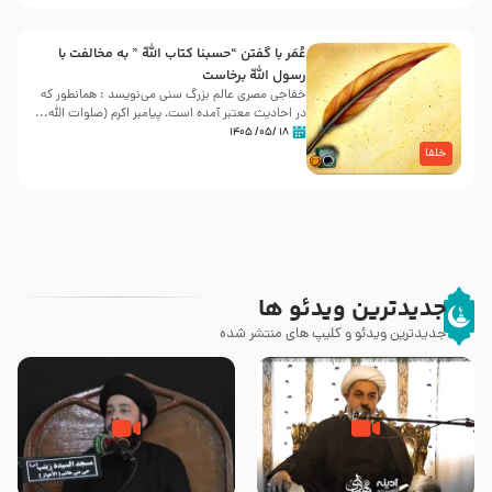
عُمَر با گفتن “حسبنا كتاب اللّه ” به مخالفت با
رسول اللّه برخاست
خفاجی مصری عالم بزرگ سنی می‌نویسد : همانطور که
در احادیث معتبر آمده است، پیامبر اکرم (صلوات اللّه...
۱۸ /۰۵/ ۱۴۰۵
خلفا
جدیدترین ویدئو ها
جدیدترین ویدئو و کلیپ های منتشر شده
چه کسانی پیامبر صلی الله علیه و
رزیة الخمیس و اهانت برخی صحابه
آله را مسموم کردند ؟ – حجت
به پیامبر اکرم (ص) چه اتفاقی رخ