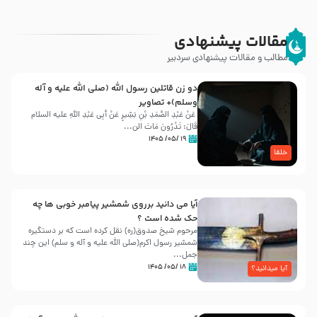
مقالات پیشنهادی
مطالب و مقالات پیشنهادی سردبیر
دو زن قاتلين رسول الله (صلى‌ الله‌ علیه‌ و آله‌
وسلم)+ تصاویر
عَنْ عَبْدِ الصَّمَدِ بْنِ بَشِیرٍ عَنْ أَبِی عَبْدِ اللَّهِ علیه السلام
قَالَ: تَدْرُونَ مَاتَ الن...
۱۹ /۰۵/ ۱۴۰۵
خلفا
آیا می دانید برروی شمشیر پیامبر خوبی ها چه
حک شده است ؟
مرحوم شیخ صدوق(ره) نقل کرده است که بر دستگیره
شمشیر رسول اکرم(صلی الله علیه و آله و سلم) این چند
جمل...
۱۸ /۰۵/ ۱۴۰۵
آیا میدانید؟