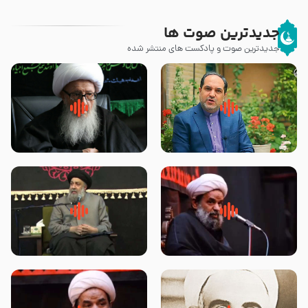
جدیدترین صوت ها
جدیدترین صوت و پادکست های منتشر شده
پیامبر صلی الله علیه وآله و سلم
زوّار اربعین امام حسین (علیه
فرمودند وای بر بچه های آخر
السلام) با این اشتیاق به زیارت
الزمان- دکتر هزار
بروند – آیت الله وحید خراسانی
روضه جانسوز پاره های جگر امام
لقب حضرت رقیه سلام الله علیها به
حسن مجتبی علیه السلام-حجت
چه معناست – حجت الاسلام علوی
الاسلام بندانی
تهرانی