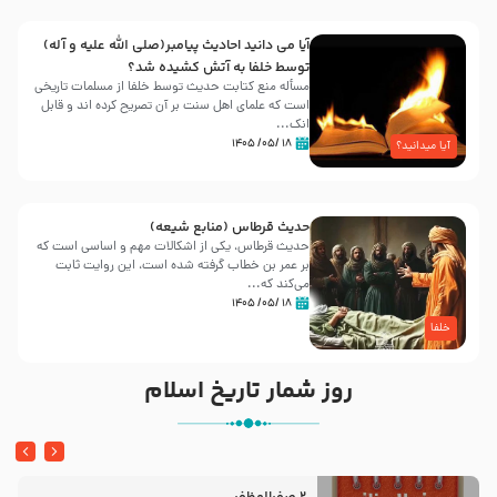
آیا می دانید احادیث پیامبر(صلی الله علیه و آله)
توسط خلفا به آتش کشیده شد؟
مسأله منع کتابت حدیث توسط خلفا از مسلمات تاریخی
است که علمای اهل سنت بر آن تصریح کرده اند و قابل
انک...
۱۸ /۰۵/ ۱۴۰۵
آیا میدانید؟
حدیث قرطاس (منابع شیعه)
حدیث قرطاس، یکی از اشکالات مهم و اساسی است که
بر عمر بن خطاب گرفته شده است، این روایت ثابت
می‌کند که...
۱۸ /۰۵/ ۱۴۰۵
خلفا
روز شمار تاریخ اسلام