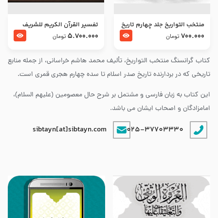
منتخب التواریخ جلد چهارم تاریخ
تفسير القرآن الكريم للشريف
امام زین العابدین و امام محمد
المرتضي قدس سرّه
5.700.000
700.000
تومان
تومان
باقر علیهما السلام
کتاب گرانسنگ منتخب التواريخ، تألیف محمد هاشم خراسانی، از جمله منابع
تاریخی که در بردارنده تاریخ صدر اسلام تا سده چهارم هجری قمری است.
این کتاب به زبان فارسی و مشتمل بر شرح حال معصومین (علیهم السلام)،
امامزادگان و اصحاب ایشان می باشد.
sibtayn[at]sibtayn.com
025-37703330