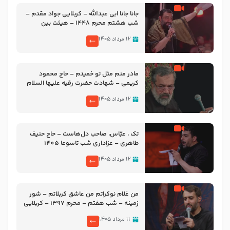
جانا جانا ابی عبدالله – کربلایی جواد مقدم –
شب هشتم محرم 1448 – هیئت بین
الحرمین طهران
۱۲ مرداد ۱۴۰۵
مادر منم مثل تو خمیدم – حاج محمود
کریمی – شهادت حضرت رقیه علیها السلام
– تیر ۱۴۰۵ هیئت رایة العباس علیه السلام
۱۲ مرداد ۱۴۰۵
تک ، عبّاس، صاحب دل‌هاست – حاج حنیف
طاهری – عزاداری شب تاسوعا 1405
۱۲ مرداد ۱۴۰۵
من غلام نوکراتم من عاشق کربلاتم – شور
زمینه – شب هفتم – محرم 1397 – کربلایی
محمدحسین پویانفر
۱۱ مرداد ۱۴۰۵