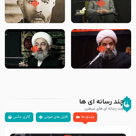
لقب حضرت رقیه سلام الله علیها به
روضه‌ی مجلس یزید ملعون و
چه معناست – حجت الاسلام علوی
اسارت اهل‌بیت علیهم‌السلام –
تهرانی
مرحوم حجت‌الاسلام شیخ علی
محدث زاده
سلام جوانی که امام حسین علیه
زیارتی که اسباب رزق زیاد و عمر
السلام خودش جوابش را دادند
طولانی است حجت السلام حسین
-حجت الاسلام بندانی
یوسفی
چند رسانه ای ها
چند رسانه ای های سبطین
ویدئو ها
فایل های صوتی
گالری عکس