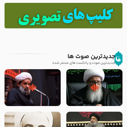
جدیدترین صوت ها
جدیدترین صوت و پادکست های منتشر شده
زوّار اربعین امام حسین (علیه
روضه جانسوز پاره های جگر امام
السلام) با این اشتیاق به زیارت
حسن مجتبی علیه السلام-حجت
بروند – آیت الله وحید خراسانی
الاسلام بندانی