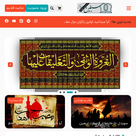
ورود عضویت
سایت قدیم
جدیدترین ها:
زائران اربعین حسینی
آیا میدانید اولین زائران مزار مطهر امام حسین (علیه السلام) چه کسانی بودند؟
اسنادی کهن دال بر شهرت زیارت اربعین نزد امامیه در قرن ۶ و ۷ هجری
جالب و خواندنی
آیا میدانید؟
انتشار کتاب ” العروة الوثقى و التعليقات عليها”
با طرحی بسیار زیبا و شکیل
سوزدل جا مانده‌ای از زیارت اربعین
آیا میدانید اولین زائران مزار مطهر امام
حسین (علیه السلام) چه کسانی
بودند؟