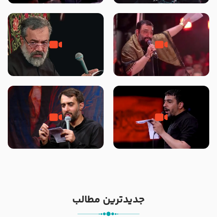
محرّم 1405
جانا جانا ابی عبدالله – کربلایی جواد
مادر منم مثل تو خمیدم – حاج
مقدم – شب هشتم محرم 1448 –
محمود کریمی – شهادت حضرت
هیئت بین الحرمین طهران
رقیه علیها السلام – تیر ۱۴۰۵
هیئت رایة العباس علیه السلام
تک ، عبّاس، صاحب دل‌هاست –
من غلام نوکراتم من عاشق کربلاتم
حاج حنیف طاهری – عزاداری شب
– شور زمینه – شب هفتم – محرم
تاسوعا 1405
1397 – کربلایی محمدحسین
پویانفر
جدیدترین مطالب