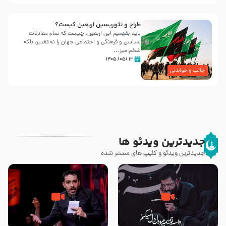
طراح و تئوریسین اربعین کیست؟
باید بفهمیم این اربعین، چیست که تمام معادلات
سیاسی و فرهنگی و اجتماعی جهان را نه تغییر، بلکه
شخم میز...
۱۲ /۰۵/ ۱۴۰۵
جالب و خواندنی
جدیدترین ویدئو ها
جدیدترین ویدئو و کلیپ های منتشر شده
مصداق کربلا – حاج حسین سیب
شور ، حسینا! به‌ حق زهرا «أُنْظُرْ
سرخی
إِلَینا» – عزاداری شب هفتم ماه