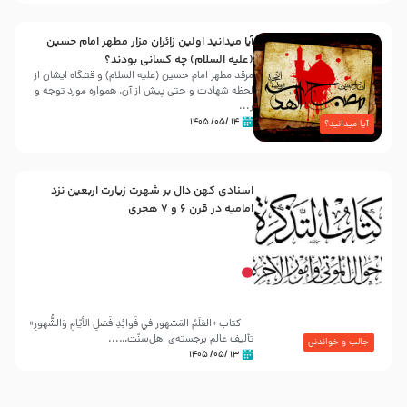
آیا میدانید اولین زائران مزار مطهر امام حسین
(علیه السلام) چه کسانی بودند؟
مرقد مطهر امام حسین (علیه السلام) و قتلگاه ایشان از
لحظه شهادت و حتی پیش از آن، همواره مورد توجه و
ز...
۱۴ /۰۵/ ۱۴۰۵
آیا میدانید؟
اسنادی کهن دال بر شهرت زیارت اربعین نزد
امامیه در قرن ۶ و ۷ هجری
کتاب «العَلَمُ المَشهور في فَوائِدِ فَضلِ الأيّامِ وَالشُّهورِ»
تألیف عالم برجسته‌ی اهل‌سنّت…...
جالب و خواندنی
۱۳ /۰۵/ ۱۴۰۵