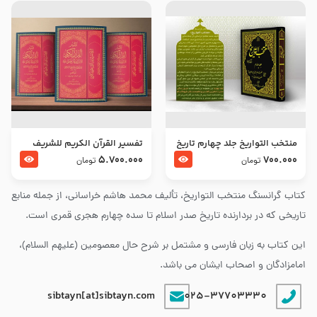
منتخب التواریخ جلد چهارم تاریخ
تفسير القرآن الكريم للشريف
امام زین العابدین و امام محمد
المرتضي قدس سرّه
5.700.000
700.000
تومان
تومان
باقر علیهما السلام
کتاب گرانسنگ منتخب التواريخ، تألیف محمد هاشم خراسانی، از جمله منابع
تاریخی که در بردارنده تاریخ صدر اسلام تا سده چهارم هجری قمری است.
این کتاب به زبان فارسی و مشتمل بر شرح حال معصومین (علیهم السلام)،
امامزادگان و اصحاب ایشان می باشد.
sibtayn[at]sibtayn.com
025-37703330