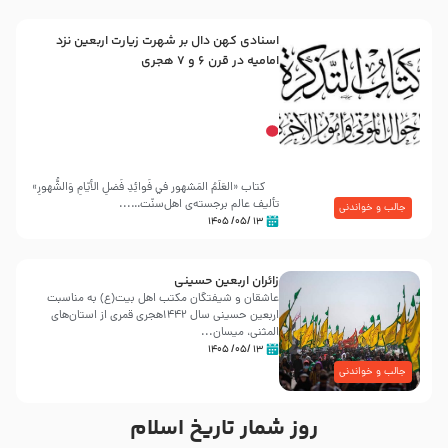
اسنادی کهن دال بر شهرت زیارت اربعین نزد
امامیه در قرن ۶ و ۷ هجری
کتاب «العَلَمُ المَشهور في فَوائِدِ فَضلِ الأيّامِ وَالشُّهورِ»
تألیف عالم برجسته‌ی اهل‌سنّت…...
جالب و خواندنی
۱۳ /۰۵/ ۱۴۰۵
زائران اربعین حسینی
عاشقان و شیفتگان مکتب اهل بیت(ع) به مناسبت
اربعین حسینی سال ۱۴۴۲هجری قمری از استان‌های
المثنی، میسان...
۱۳ /۰۵/ ۱۴۰۵
جالب و خواندنی
روز شمار تاریخ اسلام