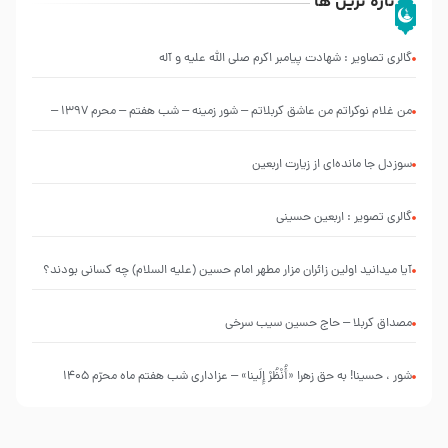
تازه ترین ها
گالری تصاویر : شهادت پیامبر اکرم صلی الله علیه و آله
من غلام نوکراتم من عاشق کربلاتم – شور زمینه – شب هفتم – محرم 1397 –
کربلایی محمدحسین پویانفر
سوزدل جا مانده‌ای از زیارت اربعین
گالری تصویر : اربعین حسینی
آیا میدانید اولین زائران مزار مطهر امام حسین (علیه السلام) چه کسانی بودند؟
مصداق کربلا – حاج حسین سیب سرخی
شور ، حسینا! به‌ حق زهرا «أُنْظُرْ إِلَینا» – عزاداری شب هفتم ماه محرّم 1405