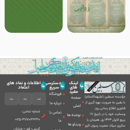
لینک
دسترسی
اطلاعات و نماد های
های
سریع
اعتماد
مفید
فروشگاه
مؤسسه سبطين (عليهماالسلام)
صفحه
با يقين به ضرورت بهره گیرى از
درباره ما
اصلی
فناورى اطلاع رسانى روز،
شماره تماس:
تماس با
وبسایت خود را در تاريخ 17
نوشته ها
37703330-025
ربيع الاول 1424 ق. همزمان با
ما
ویدئو ها
سالروز ميلاد حضرت رسول اكرم
آدرس: قم – خیابان