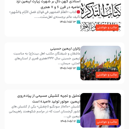
اسنادی کهن دال بر شهرت زیارت اربعین نزد
امامیه در قرن ۶ و ۷ هجری
کتاب «العَلَمُ المَشهور في فَوائِدِ فَضلِ الأيّامِ وَالشُّهورِ»
تألیف عالم برجسته‌ی اهل‌سنّت…...
۱۳ /۰۵/ ۱۴۰۵
جالب و خواندنی
زائران اربعین حسینی
عاشقان و شیفتگان مکتب اهل بیت(ع) به مناسبت
اربعین حسینی سال ۱۴۴۲هجری قمری از استان‌های
المثنی، میسان...
۱۳ /۰۵/ ۱۴۰۵
جالب و خواندنی
تحلیل و تجربه کشیش مسیحی از پیاده‌روی
اربعین: موتور تولید «امید» است
کشیش «مالخاز سونگیو لاچفیلی» یکی از کشیش های
کشور گرجستان است که در مراسم شکوهمند راهپیمایی
اربعین ش...
۱۲ /۰۵/ ۱۴۰۵
جالب و خواندنی