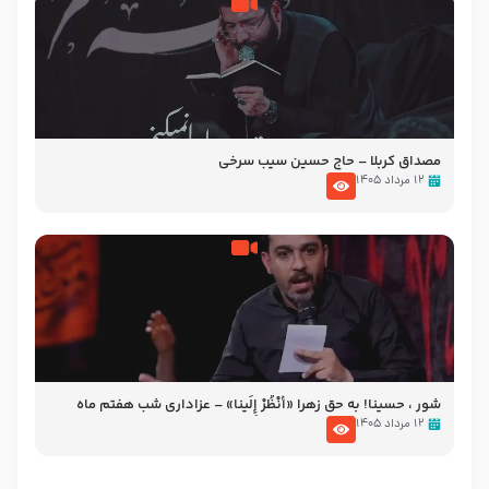
مصداق کربلا – حاج حسین سیب سرخی
۱۲ مرداد ۱۴۰۵
شور ، حسینا! به‌ حق زهرا «أُنْظُرْ إِلَینا» – عزاداری شب هفتم ماه
محرّم 1405
۱۲ مرداد ۱۴۰۵