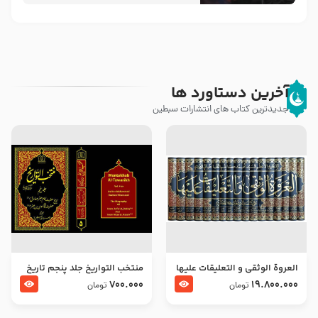
آخرین دستاورد ها
جدیدترین کتاب های انتشارات سبطین
العروة الوثقى و التعليقات عليها
منتخب التواریخ جلد پنجم تاریخ
– طرح جدید
امام جعفر صادق و امام موسی
700.000
19.800.000
تومان
تومان
بن جعفر علیهما السلام