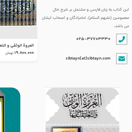
این کتاب به زبان فارسی و مشتمل بر شرح حال
معصومین (علیهم السلام)، امامزادگان و اصحاب ایشان
می باشد.
025-37703330
العروة الوثقى و التع
طرح جدید
19.800.000
تومان
sibtayn[at]sibtayn.com