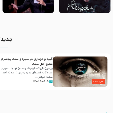
مصداق کربلا – حاج حسین سیب
شور ، حسینا! به‌ حق زهرا «أُنْظُرْ
سرخی
إِلَینا» – عزاداری شب هفتم ماه
محرّم 1405
جدیدت
گریه و عزاداری در سیره و سنت پیامبر از
منابع اهل سنت
پیامبر(صلی‌الله‌علیه‌وآله و سلم) فرمود: عمویم
حمزه گریه کننده‌ای ندارد و پس از حادثه احد،
صفیه خواهر...
۱۵ /۰۵/ ۱۴۰۵
اهل سنت