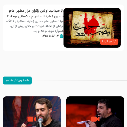
آیا میدانید اولین زائران مزار مطهر امام
حسین (علیه السلام) چه کسانی بودند؟
مرقد مطهر امام حسین (علیه السلام) و قتلگاه
ایشان از لحظه شهادت و حتی پیش از آن،
همواره مورد توجه و ز...
۱۴ /۰۵/ ۱۴۰۵
آیا میدانید؟
همه ویدئو ها