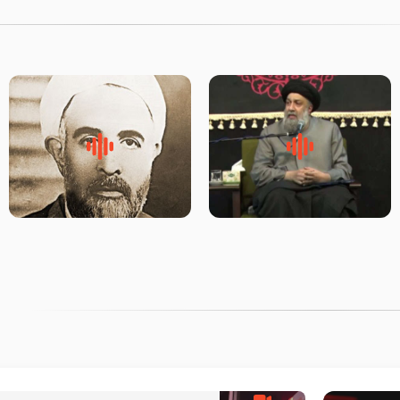
لقب حضرت رقیه سلام الله علیها
روضه‌ی مجلس یزید ملعون و
به چه معناست – حجت الاسلام
اسارت اهل‌بیت علیهم‌السلام –
علوی تهرانی
مرحوم حجت‌الاسلام شیخ علی
محدث زاده