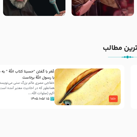
جانا جانا ابی عبدالله – کربلایی
مادر منم مثل تو خمیدم – حاج
جواد مقدم – شب هشتم محرم
محمود کریمی – شهادت حضرت
1448 – هیئت بین الحرمین طهران
رقیه علیها السلام – تیر ۱۴۰۵
هیئت رایة العباس علیه السلام
رین مطالب
عُمَر با گفتن “حسبنا كتاب اللّه ” به
30 صفر المظفر
با رسول اللّه برخاست
خفاجی مصری عالم بزرگ سنی می‌نویسد 
همانطور که در احادیث معتبر آمده است، 
شهادت حضرت علی بن موسی الرضا (علیه السلام) در رو
اکرم (صلوات اللّه...
آخـر صفر سـال 203 هـ .ق. هشـتمین اختر تابناک امامت
۱۵ /۰۵/ ۱۴۰۵
خلفا