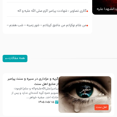
الشهدا علیه
گالری تصاویر : شهادت پیامبر اکرم صلی الله علیه و آله
من غلام نوکراتم من عاشق کربلاتم – شور زمینه – شب هفتم –
محرم 1397 – کربلایی محمدحسین پویانفر
همه مقالات
گریه و عزاداری در سیره و سنت پیامبر
از منابع اهل سنت
پیامبر(صلی‌الله‌علیه‌وآله و سلم) فرمود:
عمویم حمزه گریه کننده‌ای ندارد و پس از
حادثه احد، صفیه خواهر...
۱۵ /۰۵/ ۱۴۰۵
اهل سنت