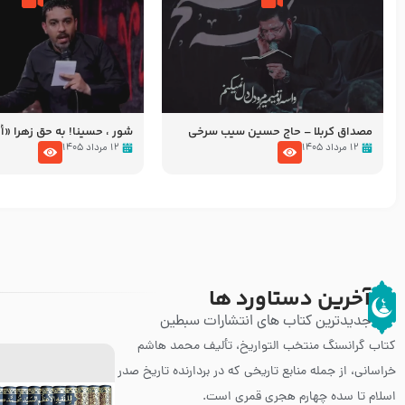
مصداق کربلا – حاج حسین سیب سرخی
شور ، حسینا! به‌ حق زهرا «أُنْظُ
عزاداری شب هفتم ماه محرّم 05
۱۲ مرداد ۱۴۰۵
۱۲ مرداد ۱۴۰۵
آخرین دستاورد ها
جدیدترین کتاب های انتشارات سبطین
کتاب گرانسنگ منتخب التواريخ، تألیف محمد هاشم
خراسانی، از جمله منابع تاریخی که در بردارنده تاریخ صدر
اسلام تا سده چهارم هجری قمری است.