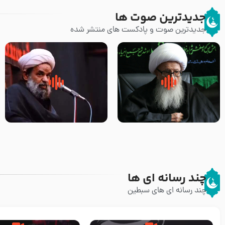
جدیدترین صوت ها
جدیدترین صوت و پادکست های منتشر شده
زوّار اربعین امام حسین (علیه
روضه جانسوز پاره های جگر امام
السلام) با این اشتیاق به زیارت
حسن مجتبی علیه السلام-حجت
بروند – آیت الله وحید خراسانی
الاسلام بندانی
چند رسانه ای ها
چند رسانه ای های سبطین