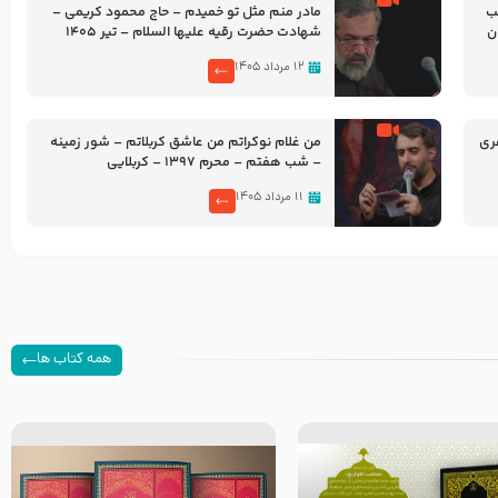
شب
مادر منم مثل تو خمیدم – حاج محمود کریمی –
شهادت حضرت رقیه علیها السلام – تیر ۱۴۰۵
هیئت رایة العباس علیه السلام
۱۲ مرداد ۱۴۰۵
ری
من غلام نوکراتم من عاشق کربلاتم – شور زمینه
– شب هفتم – محرم 1397 – کربلایی
محمدحسین پویانفر
۱۱ مرداد ۱۴۰۵
همه کتاب ها