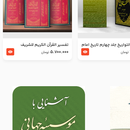
تواریخ جلد چهارم تاریخ امام
تفسير القرآن الكريم للشريف
بدین و امام محمد باقر
المرتضي قدس سرّه
5.700.000
تومان
تومان
لسلام