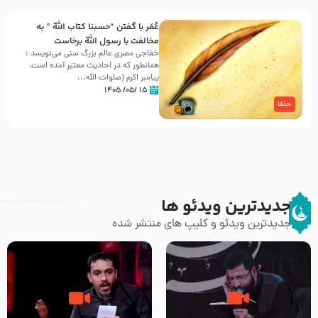
عُمَر با گفتن “حسبنا كتاب اللّه ” به
مخالفت با رسول اللّه برخاست
خفاجی مصری عالم بزرگ سنی می‌نویسد :
همانطور که در احادیث معتبر آمده است،
پیامبر اکرم (صلوات اللّه...
۱۵ /۰۵/ ۱۴۰۵
خلفا
جدیدترین ویدئو ها
جدیدترین ویدئو و کلیپ های منتشر شده