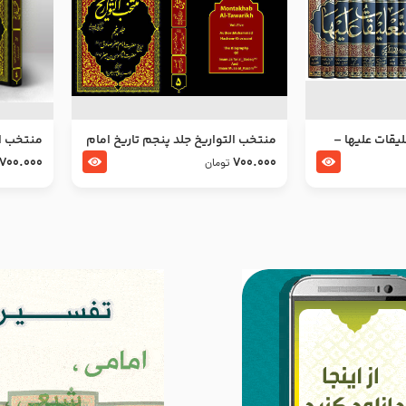
ليقات عليها –
منتخب التواریخ جلد پنجم تاریخ امام
منتخب ال
جعفر صادق و امام موسی بن جعفر
زین العا
700.000
700.000
تومان
علیهما السلام
علیهما ا