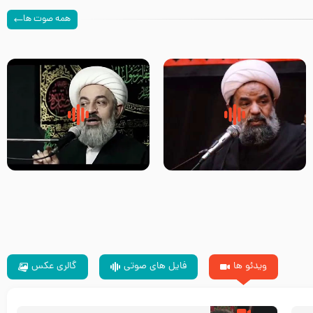
همه صوت ها
سلام جوانی که امام حسین علیه
زیارتی که اسباب رزق زیاد و عمر
السلام خودش جوابش را دادند
طولانی است حجت السلام حسین
-حجت الاسلام بندانی
یوسفی
ویدئو ها
فایل های صوتی
گالری عکس