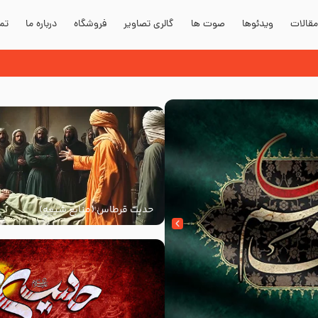
قالات
ویدئوها
صوت ها
گالری تصاویر
فروشگاه
درباره ما
تما
حدیث قرطاس (منابع شیعه)