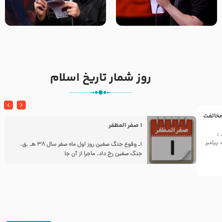
تک ، عبّاس، صاحب دل‌هاست –
من غلام نوکراتم من عاشق
حاج حنیف طاهری – عزاداری شب
کربلاتم – شور زمینه – شب هفتم
تاسوعا 1405
– محرم 1397 – کربلایی
محمدحسین پویانفر
روز شمار تاریخ اسلام
 مخالفت
1 صفر المظفر
:
پیامبر
ز
1ـ وقوع جنگ صفین روز اول ماه صفر سال 38 هـ .ق.
جنگ صفین رخ داد. ماجرا از آن جا