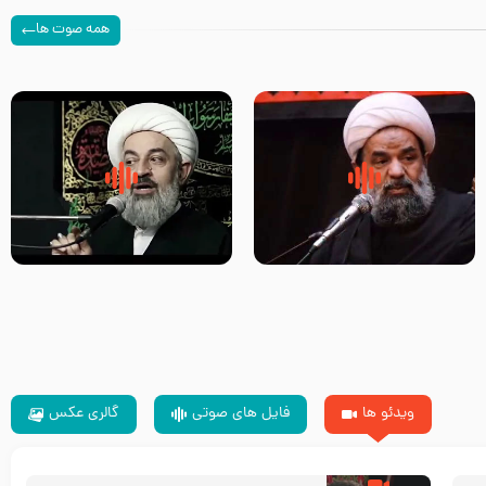
همه صوت ها
سلام جوانی که امام حسین علیه
زیارتی که اسباب رزق زیاد و عمر
السلام خودش جوابش را دادند
طولانی است حجت السلام حسین
-حجت الاسلام بندانی
یوسفی
ویدئو ها
فایل های صوتی
گالری عکس