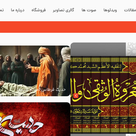
قالات
ویدئوها
صوت ها
گالری تصاویر
فروشگاه
درباره ما
تما
حدیث قرطاس (منابع شیعه)