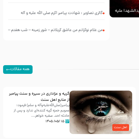
الشهدا علیه
گالری تصاویر : شهادت پیامبر اکرم صلی الله علیه و آله
من غلام نوکراتم من عاشق کربلاتم – شور زمینه – شب هفتم –
محرم 1397 – کربلایی محمدحسین پویانفر
همه مقالات
گریه و عزاداری در سیره و سنت پیامبر
از منابع اهل سنت
پیامبر(صلی‌الله‌علیه‌وآله و سلم) فرمود:
عمویم حمزه گریه کننده‌ای ندارد و پس از
حادثه احد، صفیه خواهر...
۱۵ /۰۵/ ۱۴۰۵
اهل سنت