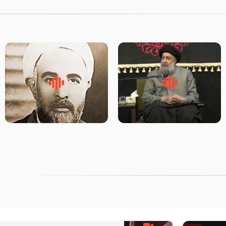
لقب حضرت رقیه سلام الله علیها
روضه‌ی مجلس یزید ملعون و
به چه معناست – حجت الاسلام
اسارت اهل‌بیت علیهم‌السلام –
علوی تهرانی
مرحوم حجت‌الاسلام شیخ علی
محدث زاده