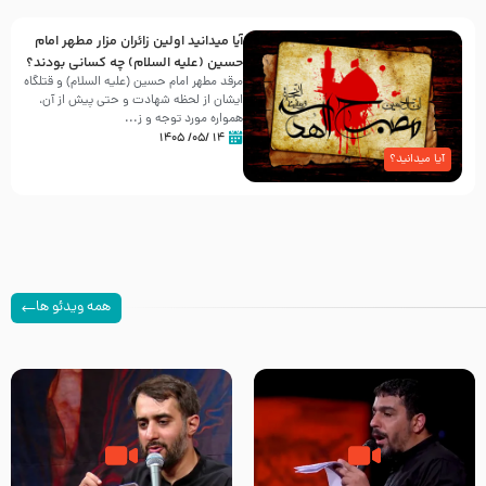
آیا میدانید اولین زائران مزار مطهر امام
حسین (علیه السلام) چه کسانی بودند؟
مرقد مطهر امام حسین (علیه السلام) و قتلگاه
ایشان از لحظه شهادت و حتی پیش از آن،
همواره مورد توجه و ز...
۱۴ /۰۵/ ۱۴۰۵
آیا میدانید؟
همه ویدئو ها