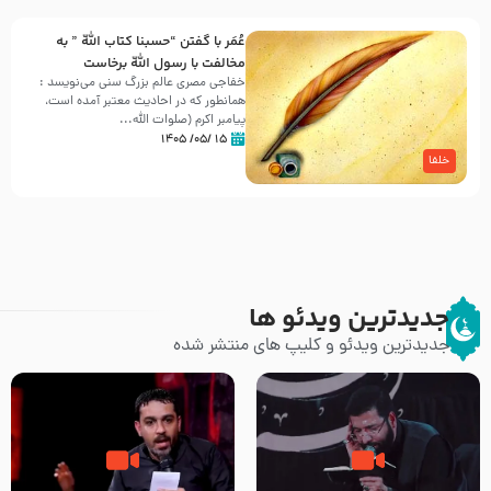
عُمَر با گفتن “حسبنا كتاب اللّه ” به
مخالفت با رسول اللّه برخاست
خفاجی مصری عالم بزرگ سنی می‌نویسد :
همانطور که در احادیث معتبر آمده است،
پیامبر اکرم (صلوات اللّه...
۱۵ /۰۵/ ۱۴۰۵
خلفا
جدیدترین ویدئو ها
جدیدترین ویدئو و کلیپ های منتشر شده