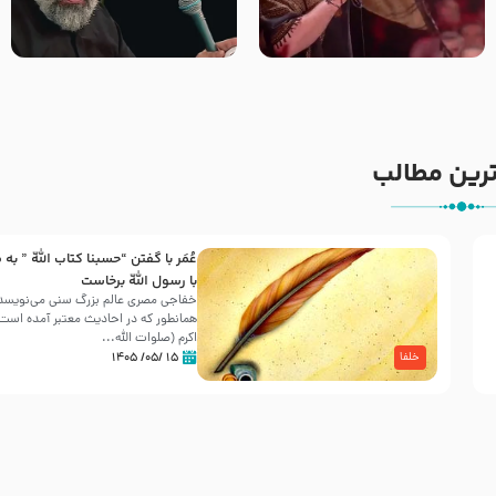
جانا جانا ابی عبدالله – کربلایی
مادر منم مثل تو خمیدم – حاج
جواد مقدم – شب هشتم محرم
محمود کریمی – شهادت حضرت
1448 – هیئت بین الحرمین طهران
رقیه علیها السلام – تیر ۱۴۰۵
هیئت رایة العباس علیه السلام
رین مطالب
عُمَر با گفتن “حسبنا كتاب اللّه ” به
30 صفر المظفر
با رسول اللّه برخاست
خفاجی مصری عالم بزرگ سنی می‌نویسد 
همانطور که در احادیث معتبر آمده است، 
شهادت حضرت علی بن موسی الرضا (علیه السلام) در رو
اکرم (صلوات اللّه...
آخـر صفر سـال 203 هـ .ق. هشـتمین اختر تابناک امامت
۱۵ /۰۵/ ۱۴۰۵
خلفا