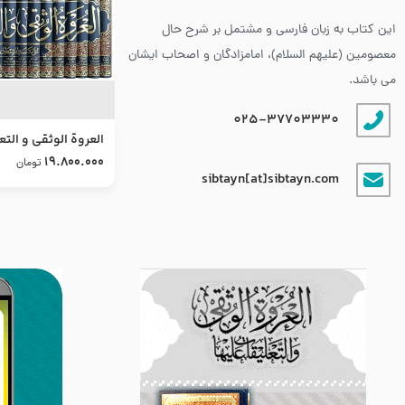
این کتاب به زبان فارسی و مشتمل بر شرح حال
معصومین (علیهم السلام)، امامزادگان و اصحاب ایشان
می باشد.
025-37703330
العروة الوثقى و التع
طرح جدید
19.800.000
تومان
sibtayn[at]sibtayn.com