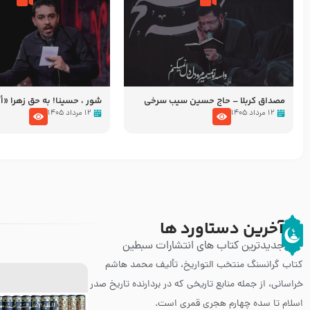
مصداق کربلا – حاج حسین سیب سرخی
شور ، حسینا! به‌ حق زهرا «أُنْظُ
عزاداری شب هفتم ماه محرّم 05
۱۲ مرداد ۱۴۰۵
۱۲ مرداد ۱۴۰۵
آخرین دستاورد ها
جدیدترین کتاب های انتشارات سبطین
کتاب گرانسنگ منتخب التواريخ، تألیف محمد هاشم
خراسانی، از جمله منابع تاریخی که در بردارنده تاریخ صدر
اسلام تا سده چهارم هجری قمری است.