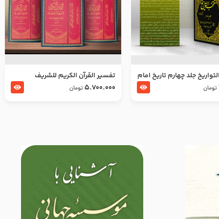
تواریخ جلد چهارم تاریخ امام
تفسير القرآن الكريم للشريف
بدین و امام محمد باقر
المرتضي قدس سرّه
5.700.000
تومان
تومان
لسلام