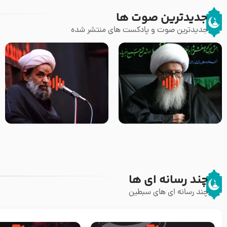
جدیدترین صوت ها
جدیدترین صوت و پادکست های منتشر شده
زوّار اربعین امام حسین (علیه
روضه جانسوز پاره های جگر امام
السلام) با این اشتیاق به زیارت
حسن مجتبی علیه السلام-حجت
بروند – آیت الله وحید خراسانی
الاسلام بندانی
چند رسانه ای ها
چند رسانه ای های سبطین