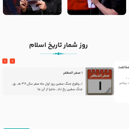
تک ، عبّاس، صاحب دل‌هاست –
من غلام نوکراتم من عاشق
حاج حنیف طاهری – عزاداری شب
کربلاتم – شور زمینه – شب هفتم
تاسوعا 1405
– محرم 1397 – کربلایی
محمدحسین پویانفر
روز شمار تاریخ اسلام
 مخالفت
1 صفر المظفر
:
پیامبر
ز
1ـ وقوع جنگ صفین روز اول ماه صفر سال 38 هـ .ق.
جنگ صفین رخ داد. ماجرا از آن جا