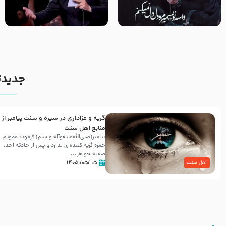
مصداق کربلا – حاج حسین سیب
شور ، حسینا! به‌ حق زهرا «أُنْظُرْ
سرخی
إِلَینا» – عزاداری شب هفتم ماه
محرّم 1405
جدیدت
گریه و عزاداری در سیره و سنت پیامبر از
منابع اهل سنت
پیامبر(صلی‌الله‌علیه‌وآله و سلم) فرمود: عمویم
حمزه گریه کننده‌ای ندارد و پس از حادثه احد،
صفیه خواهر...
۱۵ /۰۵/ ۱۴۰۵
اهل سنت