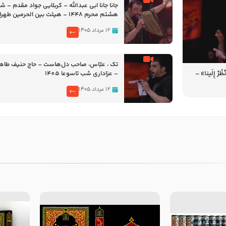
جانا جانا ابی عبدالله – کربلایی جواد مقدم – 
هشتم محرم 1448 – هیئت بین الحرمین طهران
۱۲ مرداد ۱۴۰۵
تک ، عبّاس، صاحب دل‌هاست – حاج حنیف طاه
رْ إِلَینا» –
– عزاداری شب تاسوعا 1405
14
۱۲ مرداد ۱۴۰۵