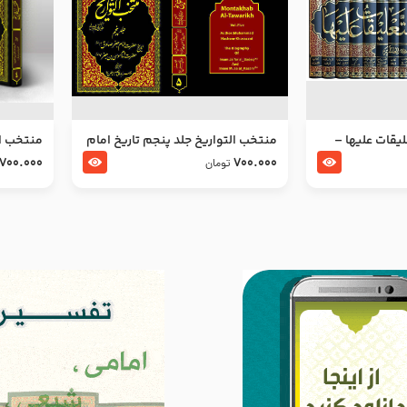
ليقات عليها –
منتخب التواریخ جلد پنجم تاریخ امام
منتخب ال
جعفر صادق و امام موسی بن جعفر
زین العا
700.000
700.000
تومان
علیهما السلام
علیهما ا