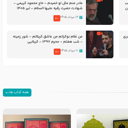
شب
مادر منم مثل تو خمیدم – حاج محمود کریمی –
شهادت حضرت رقیه علیها السلام – تیر ۱۴۰۵
هیئت رایة العباس علیه السلام
۱۲ مرداد ۱۴۰۵
ری
من غلام نوکراتم من عاشق کربلاتم – شور زمینه
– شب هفتم – محرم 1397 – کربلایی
محمدحسین پویانفر
۱۱ مرداد ۱۴۰۵
همه کتاب ها