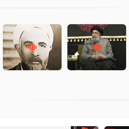
لقب حضرت رقیه سلام الله علیها
روضه‌ی مجلس یزید ملعون و
به چه معناست – حجت الاسلام
اسارت اهل‌بیت علیهم‌السلام –
علوی تهرانی
مرحوم حجت‌الاسلام شیخ علی
محدث زاده