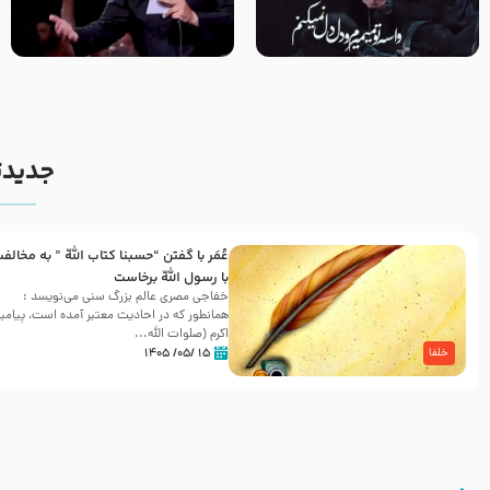
مصداق کربلا – حاج حسین سیب
شور ، حسینا! به‌ حق زهرا «أُنْظُرْ
سرخی
إِلَینا» – عزاداری شب هفتم ماه
محرّم 1405
جدیدت
عُمَر با گفتن “حسبنا كتاب اللّه ” به مخالف
با رسول اللّه برخاست
خفاجی مصری عالم بزرگ سنی می‌نویسد :
همانطور که در احادیث معتبر آمده است، پیامبر
اکرم (صلوات اللّه...
۱۵ /۰۵/ ۱۴۰۵
خلفا