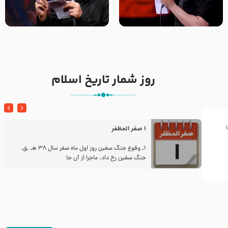
تک ، عبّاس، صاحب دل‌هاست –
من غلام نوکراتم من عاشق
حاج حنیف طاهری – عزاداری شب
کربلاتم – شور زمینه – شب هفتم
تاسوعا 1405
– محرم 1397 – کربلایی
محمدحسین پویانفر
روز شمار تاریخ اسلام
1 صفر المظفر
ز
1ـ وقوع جنگ صفین روز اول ماه صفر سال 38 هـ .ق.
جنگ صفین رخ داد. ماجرا از آن جا