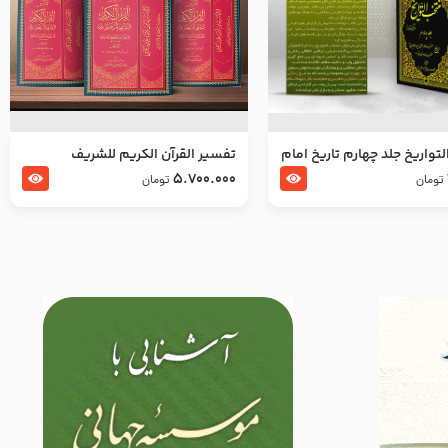
تواریخ جلد چهارم تاریخ امام
تفسير القرآن الكريم للشريف
بدین و امام محمد باقر
المرتضي قدس سرّه
5.700.000
تومان
تومان
لسلام