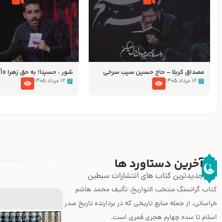
مصداق کربلا – حاج حسین سیب سرخی
شور ، حسینا! به‌ حق زهرا «أُنْظُ
عزاداری شب هفتم ماه محرّم 05
۱۲ مرداد ۱۴۰۵
۱۲ مرداد ۱۴۰۵
آخرین دستاورد ها
جدیدترین کتاب های انتشارات سبطین
کتاب گرانسنگ منتخب التواريخ، تألیف محمد هاشم
خراسانی، از جمله منابع تاریخی که در بردارنده تاریخ صدر
اسلام تا سده چهارم هجری قمری است.