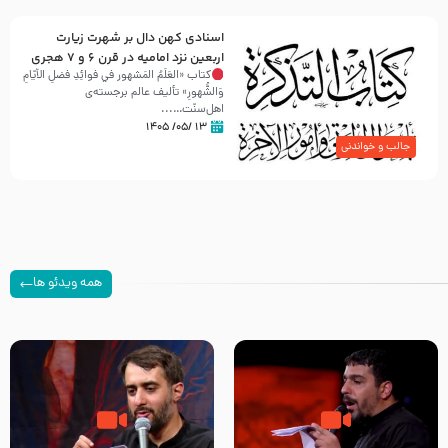
اسنادی کهن دال بر شهرت زیارت
اربعین نزد امامیه در قرن ۶ و ۷ هجری
کتاب «العَلَمُ المَشهور في فَوائِدِ فَضلِ الأيّامِ
وَالشُّهورِ» تألیف عالم برجسته‌ی
اهل‌سنّت…...
۱۳ /۰۵/ ۱۴۰۵
جالب و خواندنی
همه ویدئو ها