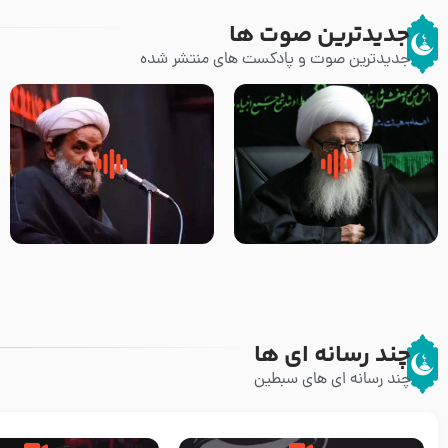
جدیدترین صوت ها
جدیدترین صوت و پادکست های منتشر شده
زوّار اربعین امام حسین (علیه
روضه جانسوز پاره های جگر امام
السلام) با این اشتیاق به زیارت
حسن مجتبی علیه السلام-حجت
بروند – آیت الله وحید خراسانی
الاسلام بندانی
چند رسانه ای ها
چند رسانه ای های سبطین