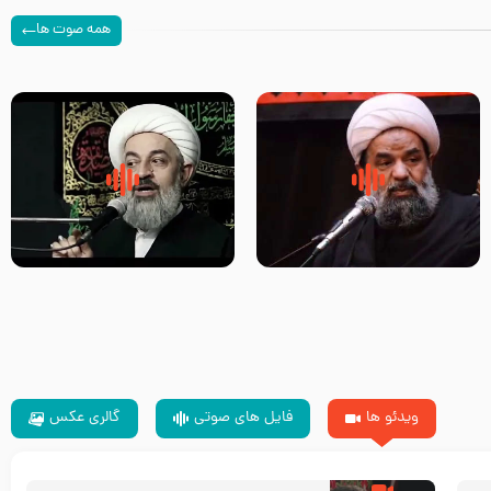
همه صوت ها
سلام جوانی که امام حسین علیه
زیارتی که اسباب رزق زیاد و عمر
السلام خودش جوابش را دادند
طولانی است حجت السلام حسین
-حجت الاسلام بندانی
یوسفی
ویدئو ها
فایل های صوتی
گالری عکس