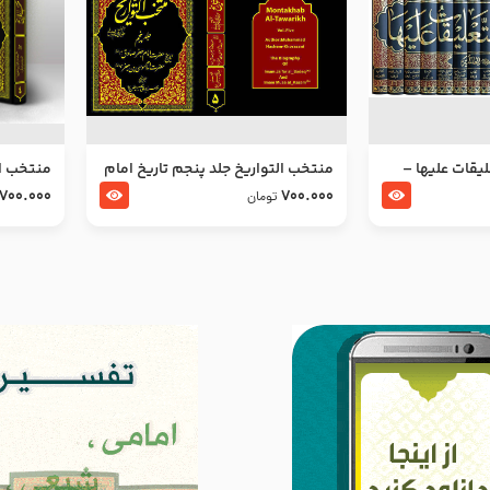
ليقات عليها –
منتخب التواریخ جلد پنجم تاریخ امام
منتخب ال
جعفر صادق و امام موسی بن جعفر
زین العا
700.000
700.000
تومان
علیهما السلام
علیهما ا