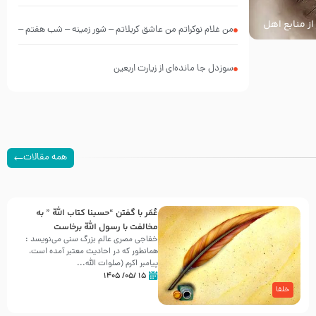
از منابع اهل
من غلام نوکراتم من عاشق کربلاتم – شور زمینه – شب هفتم –
محرم 1397 – کربلایی محمدحسین پویانفر
سوزدل جا مانده‌ای از زیارت اربعین
همه مقالات
عُمَر با گفتن “حسبنا كتاب اللّه ” به
مخالفت با رسول اللّه برخاست
خفاجی مصری عالم بزرگ سنی می‌نویسد :
همانطور که در احادیث معتبر آمده است،
پیامبر اکرم (صلوات اللّه...
۱۵ /۰۵/ ۱۴۰۵
خلفا