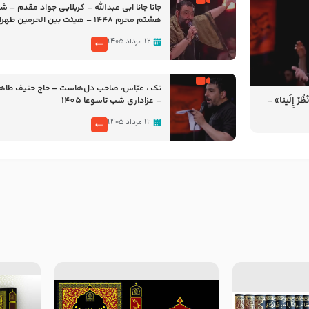
جانا جانا ابی عبدالله – کربلایی جواد مقدم – 
هشتم محرم 1448 – هیئت بین الحرمین طهران
۱۲ مرداد ۱۴۰۵
تک ، عبّاس، صاحب دل‌هاست – حاج حنیف طاه
رْ إِلَینا» –
– عزاداری شب تاسوعا 1405
14
۱۲ مرداد ۱۴۰۵