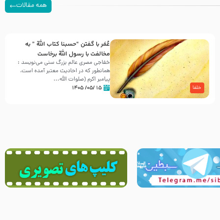
همه مقالات
عُمَر با گفتن “حسبنا كتاب اللّه ” به
مخالفت با رسول اللّه برخاست
خفاجی مصری عالم بزرگ سنی می‌نویسد :
همانطور که در احادیث معتبر آمده است،
پیامبر اکرم (صلوات اللّه...
۱۵ /۰۵/ ۱۴۰۵
خلفا