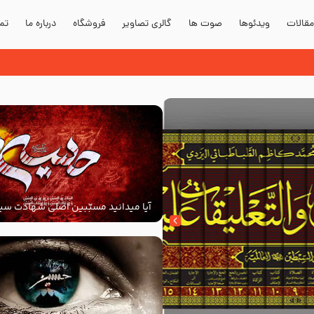
قالات
ویدئوها
صوت ها
گالری تصاویر
فروشگاه
درباره ما
تما
آیا میدانید مسبّبین اصلی شهادت سید
‌السلام کیانند؟