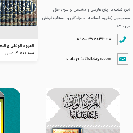
این کتاب به زبان فارسی و مشتمل بر شرح حال
معصومین (علیهم السلام)، امامزادگان و اصحاب ایشان
می باشد.
025-37703330
العروة الوثقى و التع
طرح جدید
19.800.000
تومان
sibtayn[at]sibtayn.com