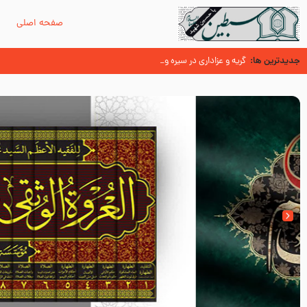
صفحه اصلی
م
جدیدترین ها:
سوزدل جا مانده‌ای از زیارت اربعین
گریه و عزاداری در سیره و سنت پیامبر از منابع اهل سنت
عُمَر با گفتن “حسبنا كتاب اللّه ” به مخالفت با رسول اللّه برخاست