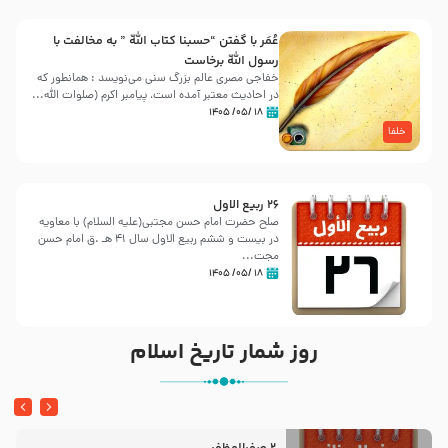
عُمَر با گفتن “حسبنا كتاب اللّه ” به مخالفت با
رسول اللّه برخاست
خفاجی مصری عالم بزرگ سنی می‌نویسد : همانطور که
در احادیث معتبر آمده است، پیامبر اکرم (صلوات اللّه...
۱۸ /۰۵/ ۱۴۰۵
خلفا
26 ربيع الاول
صلح حضرت امام حسن مجتبی(علیه السلام) با معاویه
در بیست و ششم ربیع الاول سال 41 هـ .ق امام حسن
مجت...
۱۸ /۰۵/ ۱۴۰۵
روز شمار تاریخ اسلام