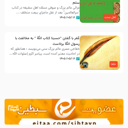
سلم
غزالی عالم بزرگ و صوفی مسلك اهل سقيفه در کتاب
“سرالعالمین” بعد از نقل ماجرای بیعت متخلف ...
اهل سنت
۱۸ /۰۵/ ۱۴۰۵
عُمَر با گفتن “حسبنا كتاب اللّه ” به مخالفت با
رسول اللّه برخاست
خفاجی مصری عالم بزرگ سنی می‌نویسد : همانطور که
در احادیث معتبر آمده است، پیامبر اکرم (صلوات اللّه...
۱۸ /۰۵/ ۱۴۰۵
خلفا