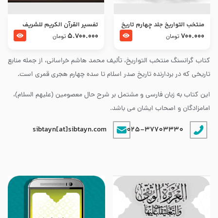
منتخب التواریخ جلد چهارم تاریخ
تفسير القرآن الكريم للشريف
امام زین العابدین و امام محمد
المرتضي قدس سرّه
5.700.000
700.000
تومان
تومان
باقر علیهما السلام
کتاب گرانسنگ منتخب التواريخ، تألیف محمد هاشم خراسانی، از جمله منابع
تاریخی که در بردارنده تاریخ صدر اسلام تا سده چهارم هجری قمری است.
این کتاب به زبان فارسی و مشتمل بر شرح حال معصومین (علیهم السلام)،
امامزادگان و اصحاب ایشان می باشد.
sibtayn[at]sibtayn.com
025-37703330