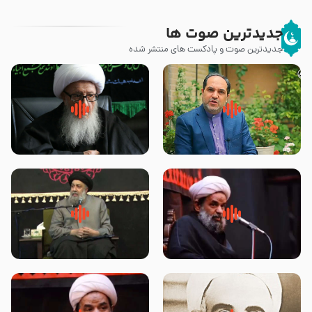
جدیدترین صوت ها
جدیدترین صوت و پادکست های منتشر شده
پیامبر صلی الله علیه وآله و سلم
زوّار اربعین امام حسین (علیه
فرمودند وای بر بچه های آخر
السلام) با این اشتیاق به زیارت
الزمان- دکتر هزار
بروند – آیت الله وحید خراسانی
روضه جانسوز پاره های جگر امام
لقب حضرت رقیه سلام الله علیها به
حسن مجتبی علیه السلام-حجت
چه معناست – حجت الاسلام علوی
الاسلام بندانی
تهرانی