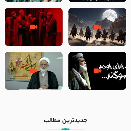
نوانمایش حرامیان در احرام – 1389
‌‌‌‌‌‌‌داستان ترور نافرجام رسول خدا
قسمتی از نوا نمایش بیرق ماندگار
صلی الله علیه و آله – شهادت
بیان توطئه های منافقین پیش از
پیامبر اکرم صلی الله علیه و آله
شهادت پیامبر اکرم صلی الله علیه
و آله
خطبه حضرت سلمان سه روز پس از
شهادت پیامبر اکرم صلی الله علیه
مادر داعش – حجت الاسلام جباری
و آله
جدیدترین مطالب