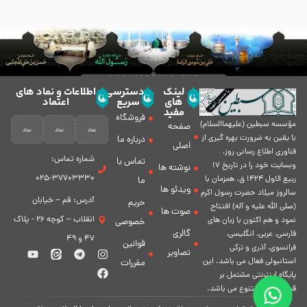
لینک
دسترسی
اطلاعات و نماد های
های
سریع
اعتماد
مفید
فروشگاه
مؤسسه سبطين (عليهماالسلام)
صفحه
با يقين به ضرورت بهره گیرى از
درباره ما
اصلی
فناورى اطلاع رسانى روز،
شماره تماس:
تماس با
وبسایت خود را در تاريخ 17
نوشته ها
37703330-025
ربيع الاول 1424 ق. همزمان با
ما
ویدئو ها
سالروز ميلاد حضرت رسول اكرم
آدرس: قم – خیابان
حریم
(صلی الله علیه و آله) افتتاح
صوت ها
انقلاب – کوچه 26 - پلاک
نمود و هم اكنون با زبان های
خصوصی
گالری
فارسی، عربى، انگلیسی،
47 و 49
قوانین
فرانسوی، آذری و ترکی
تصاویر
استانبولی فعال مى باشد. اين
مقررات
پايگاه اينترنتى مشتمل بر
قسمت هاى متنوع مى باشد.