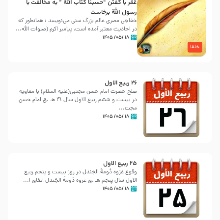
عُمَر با گفتن “حسبنا كتاب اللّه ” به مخالفت با
رسول اللّه برخاست
خفاجی مصری عالم بزرگ سنی می‌نویسد : همانطور که
در احادیث معتبر آمده است، پیامبر اکرم (صلوات اللّه...
۱۸ /۰۵/ ۱۴۰۵
خلفا
26 ربيع الاول
صلح حضرت امام حسن مجتبی(علیه السلام) با معاویه
در بیست و ششم ربیع الاول سال 41 هـ .ق امام حسن
مجت...
۱۸ /۰۵/ ۱۴۰۵
25 ربيع الاول
وقوع غزوه دُومةُ الجَندل در روز بیست و پنجم ربیع
الاول سال پنجم هـ .ق غزوه دُومةُ الجَندل اتفاق ا...
۱۸ /۰۵/ ۱۴۰۵