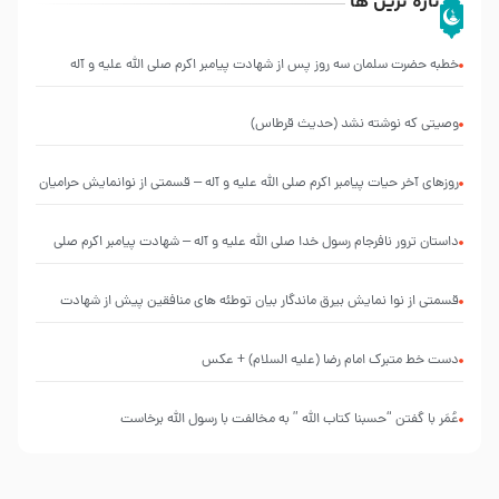
تازه ترین ها
خطبه حضرت سلمان سه روز پس از شهادت پیامبر اکرم صلی الله علیه و آله
وصیتی که نوشته نشد (حدیث قرطاس)
روزهای آخر حیات پیامبر اکرم صلی الله علیه و آله – قسمتی از نوانمایش حرامیان
در احرام – 1389
‌‌‌‌‌‌‌داستان ترور نافرجام رسول خدا صلی الله علیه و آله – شهادت پیامبر اکرم صلی
الله علیه و آله
قسمتی از نوا نمایش بیرق ماندگار بیان توطئه های منافقین پیش از شهادت
پیامبر اکرم صلی الله علیه و آله
دست خط متبرک امام رضا (علیه السلام) + عکس
عُمَر با گفتن “حسبنا كتاب اللّه ” به مخالفت با رسول اللّه برخاست