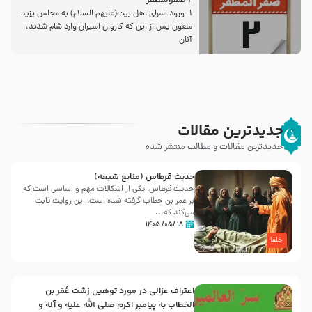
2 صفرالمظفر
1ـ ورود اسراى اهل بیت‌(علیهم السلام) به مجلس یزید
ملعون پس از این كه كاروان اسیران وارد شام شدند،
آنان
جدیدترین مقالات
جدیدترین مقالات و مطالب منتشر شده
حدیث قرطاس (منابع شیعه)
حدیث قرطاس، یکی از اشکالات مهم و اساسی است که
بر عمر بن خطاب گرفته شده است، این روایت ثابت
می‌کند که...
۱۸ /۰۵/ ۱۴۰۵
خلفا
اعتراف غزالی در مورد توهین زشت عُمَر بن
الخطاب به پیامبر اکرم صلی الله علیه و آله و