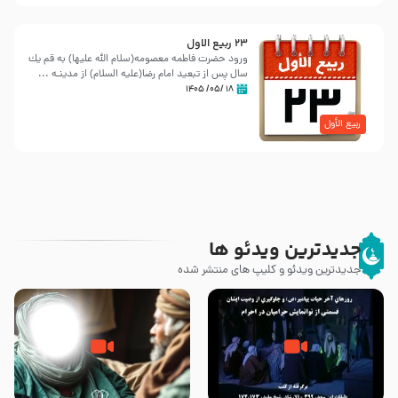
23 ربيع الاول
ورود حضرت فاطمه معصومه(سلام الله علیها) به قم یك
سال پس از تبعید امام رضا(علیه السلام) از مدینـه ...
۱۸ /۰۵/ ۱۴۰۵
ربیع الأول
جدیدترین ویدئو ها
جدیدترین ویدئو و کلیپ های منتشر شده
روزهای آخر حیات پیامبر اکرم صلی
وصیتی که نوشته نشد (حدیث
الله علیه و آله – قسمتی از
قرطاس)