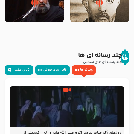
روضه‌ی مجلس یزید ملعون و
سلام جوانی که امام حسین علیه
اسارت اهل‌بیت علیهم‌السلام –
السلام خودش جوابش را دادند
مرحوم حجت‌الاسلام شیخ علی
-حجت الاسلام بندانی
محدث زاده
چند رسانه ای ها
چند رسانه ای های سبطین
ویدئو ها
فایل های صوتی
گالری عکس
روزهای آخر حیات پیامبر اکرم صلی الله علیه و آله – قسمتی از