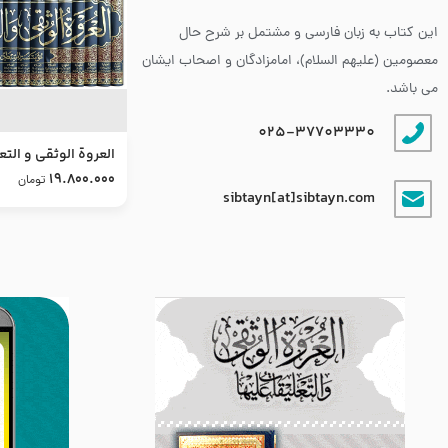
این کتاب به زبان فارسی و مشتمل بر شرح حال
معصومین (علیهم السلام)، امامزادگان و اصحاب ایشان
می باشد.
025-37703330
العروة الوثقى و التع
طرح جدید
19.800.000
تومان
sibtayn[at]sibtayn.com