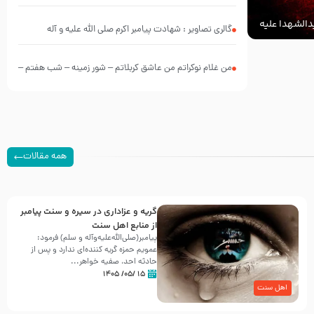
الشهدا علیه
گالری تصاویر : شهادت پیامبر اکرم صلی الله علیه و آله
من غلام نوکراتم من عاشق کربلاتم – شور زمینه – شب هفتم –
محرم 1397 – کربلایی محمدحسین پویانفر
همه مقالات
گریه و عزاداری در سیره و سنت پیامبر
از منابع اهل سنت
پیامبر(صلی‌الله‌علیه‌وآله و سلم) فرمود:
عمویم حمزه گریه کننده‌ای ندارد و پس از
حادثه احد، صفیه خواهر...
۱۵ /۰۵/ ۱۴۰۵
اهل سنت