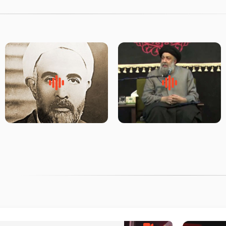
لقب حضرت رقیه سلام الله علیها
روضه‌ی مجلس یزید ملعون و
به چه معناست – حجت الاسلام
اسارت اهل‌بیت علیهم‌السلام –
علوی تهرانی
مرحوم حجت‌الاسلام شیخ علی
محدث زاده