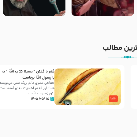
جانا جانا ابی عبدالله – کربلایی
مادر منم مثل تو خمیدم – حاج
جواد مقدم – شب هشتم محرم
محمود کریمی – شهادت حضرت
1448 – هیئت بین الحرمین طهران
رقیه علیها السلام – تیر ۱۴۰۵
هیئت رایة العباس علیه السلام
رین مطالب
عُمَر با گفتن “حسبنا كتاب اللّه ” به
30 صفر المظفر
با رسول اللّه برخاست
خفاجی مصری عالم بزرگ سنی می‌نویسد 
همانطور که در احادیث معتبر آمده است، 
شهادت حضرت علی بن موسی الرضا (علیه السلام) در رو
اکرم (صلوات اللّه...
آخـر صفر سـال 203 هـ .ق. هشـتمین اختر تابناک امامت
۱۵ /۰۵/ ۱۴۰۵
خلفا