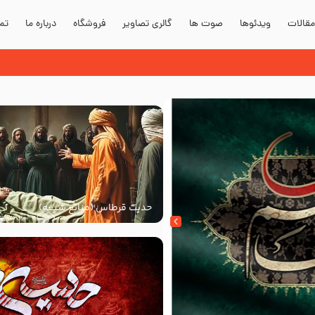
قالات
ویدئوها
صوت ها
گالری تصاویر
فروشگاه
درباره ما
تما
حدیث قرطاس (منابع شیعه)