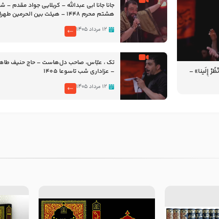
جانا جانا ابی عبدالله – کربلایی جواد مقدم – 
هشتم محرم 1448 – هیئت بین الحرمین طهران
۱۲ مرداد ۱۴۰۵
تک ، عبّاس، صاحب دل‌هاست – حاج حنیف طاه
رْ إِلَینا» –
– عزاداری شب تاسوعا 1405
14
۱۲ مرداد ۱۴۰۵