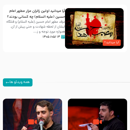
آیا میدانید اولین زائران مزار مطهر امام
حسین (علیه السلام) چه کسانی بودند؟
مرقد مطهر امام حسین (علیه السلام) و قتلگاه
ایشان از لحظه شهادت و حتی پیش از آن،
همواره مورد توجه و ز...
۱۴ /۰۵/ ۱۴۰۵
آیا میدانید؟
همه ویدئو ها