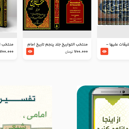
ليقات عليها –
منتخب التواریخ جلد پنجم تاریخ امام
منتخب ال
جعفر صادق و امام موسی بن جعفر
زین العا
700.000
700.000
تومان
علیهما السلام
علیهما ا