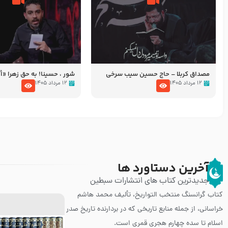
مصداق کربلا – حاج حسین سیب سرخی
شور ، حسینا! به‌ حق زهرا «أُنْظُ
عزاداری شب هفتم ماه محرّم 05
۱۲ مرداد ۱۴۰۵
۱۲ مرداد ۱۴۰۵
آخرین دستاورد ها
جدیدترین کتاب های انتشارات سبطین
کتاب گرانسنگ منتخب التواريخ، تألیف محمد هاشم
خراسانی، از جمله منابع تاریخی که در بردارنده تاریخ صدر
اسلام تا سده چهارم هجری قمری است.