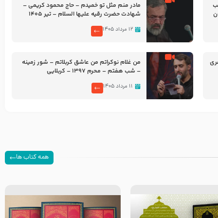
شب
مادر منم مثل تو خمیدم – حاج محمود کریمی –
شهادت حضرت رقیه علیها السلام – تیر ۱۴۰۵
هیئت رایة العباس علیه السلام
۱۲ مرداد ۱۴۰۵
ری
من غلام نوکراتم من عاشق کربلاتم – شور زمینه
– شب هفتم – محرم 1397 – کربلایی
محمدحسین پویانفر
۱۱ مرداد ۱۴۰۵
همه کتاب ها