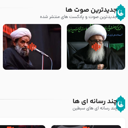
جدیدترین صوت ها
جدیدترین صوت و پادکست های منتشر شده
زوّار اربعین امام حسین (علیه
روضه جانسوز پاره های جگر امام
السلام) با این اشتیاق به زیارت
حسن مجتبی علیه السلام-حجت
بروند – آیت الله وحید خراسانی
الاسلام بندانی
چند رسانه ای ها
چند رسانه ای های سبطین