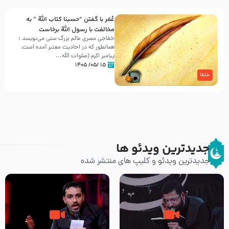
عُمَر با گفتن “حسبنا كتاب اللّه ” به
مخالفت با رسول اللّه برخاست
خفاجی مصری عالم بزرگ سنی می‌نویسد :
همانطور که در احادیث معتبر آمده است،
پیامبر اکرم (صلوات اللّه...
۱۵ /۰۵/ ۱۴۰۵
خلفا
جدیدترین ویدئو ها
جدیدترین ویدئو و کلیپ های منتشر شده