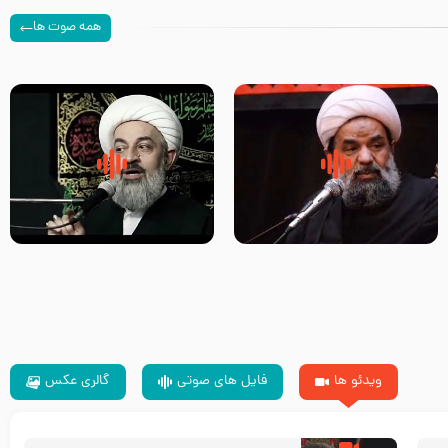
همه صوت ها
سلام جوانی که امام حسین علیه
زیارتی که اسباب رزق زیاد و عمر
السلام خودش جوابش را دادند
طولانی است حجت السلام حسین
-حجت الاسلام بندانی
یوسفی
ویدئو ها
فایل های صوتی
گالری عکس