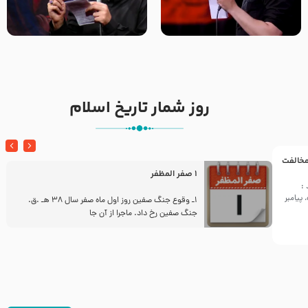
تک ، عبّاس، صاحب دل‌هاست –
من غلام نوکراتم من عاشق
حاج حنیف طاهری – عزاداری شب
کربلاتم – شور زمینه – شب هفتم
تاسوعا 1405
– محرم 1397 – کربلایی
محمدحسین پویانفر
روز شمار تاریخ اسلام
 مخالفت
1 صفر المظفر
:
پیامبر
ز
1ـ وقوع جنگ صفین روز اول ماه صفر سال 38 هـ .ق.
جنگ صفین رخ داد. ماجرا از آن جا