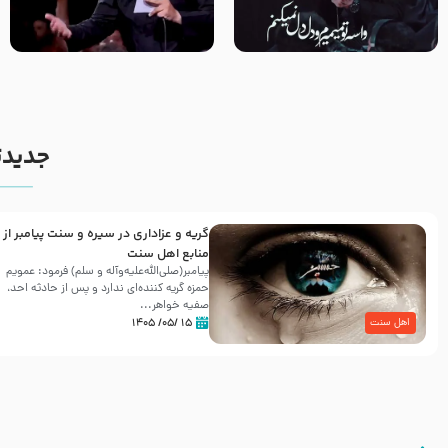
مصداق کربلا – حاج حسین سیب
شور ، حسینا! به‌ حق زهرا «أُنْظُرْ
سرخی
إِلَینا» – عزاداری شب هفتم ماه
محرّم 1405
جدیدت
گریه و عزاداری در سیره و سنت پیامبر از
منابع اهل سنت
پیامبر(صلی‌الله‌علیه‌وآله و سلم) فرمود: عمویم
حمزه گریه کننده‌ای ندارد و پس از حادثه احد،
صفیه خواهر...
۱۵ /۰۵/ ۱۴۰۵
اهل سنت