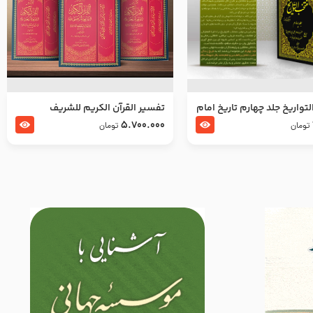
تواریخ جلد چهارم تاریخ امام
تفسير القرآن الكريم للشريف
بدین و امام محمد باقر
المرتضي قدس سرّه
5.700.000
تومان
تومان
لسلام