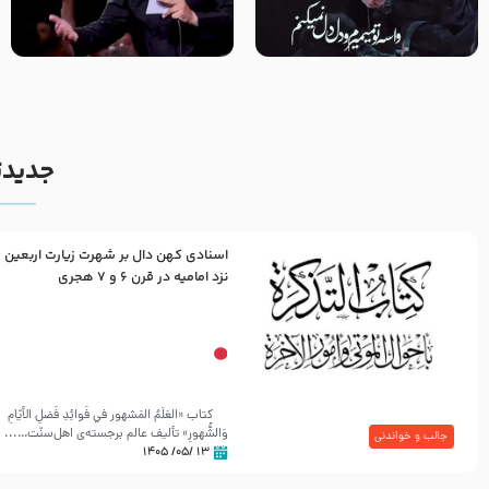
مصداق کربلا – حاج حسین سیب
شور ، حسینا! به‌ حق زهرا «أُنْظُرْ
سرخی
إِلَینا» – عزاداری شب هفتم ماه
محرّم 1405
جدیدت
اسنادی کهن دال بر شهرت زیارت اربعین
نزد امامیه در قرن ۶ و ۷ هجری
کتاب «العَلَمُ المَشهور في فَوائِدِ فَضلِ الأيّامِ
وَالشُّهورِ» تألیف عالم برجسته‌ی اهل‌سنّت…...
جالب و خواندنی
۱۳ /۰۵/ ۱۴۰۵