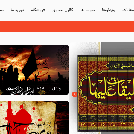
قالات
ویدئوها
صوت ها
گالری تصاویر
فروشگاه
درباره ما
تما
سوزدل جا مانده‌ای از زیارت اربعین