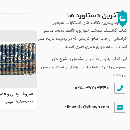
آخرین دستاورد ها
جدیدترین کتاب های انتشارات سبطین
کتاب گرانسنگ منتخب التواريخ، تألیف محمد هاشم
خراسانی، از جمله منابع تاریخی که در بردارنده تاریخ صدر
اسلام تا سده چهارم هجری قمری است.
این کتاب به زبان فارسی و مشتمل بر شرح حال
معصومین (علیهم السلام)، امامزادگان و اصحاب ایشان
می باشد.
025-37703330
العروة الوثقى و التع
طرح جدید
19.800.000
تومان
sibtayn[at]sibtayn.com