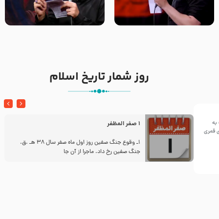
تک ، عبّاس، صاحب دل‌هاست –
من غلام نوکراتم من عاشق
حاج حنیف طاهری – عزاداری شب
کربلاتم – شور زمینه – شب هفتم
تاسوعا 1405
– محرم 1397 – کربلایی
محمدحسین پویانفر
روز شمار تاریخ اسلام
به
1 صفر المظفر
ینی سال ۱۴۴۲هجری قمری
ز
1ـ وقوع جنگ صفین روز اول ماه صفر سال 38 هـ .ق.
جنگ صفین رخ داد. ماجرا از آن جا