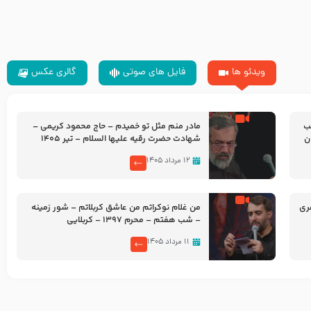
ویدئو ها
فایل های صوتی
گالری عکس
شب
مادر منم مثل تو خمیدم – حاج محمود کریمی –
شهادت حضرت رقیه علیها السلام – تیر ۱۴۰۵
هیئت رایة العباس علیه السلام
۱۲ مرداد ۱۴۰۵
ری
من غلام نوکراتم من عاشق کربلاتم – شور زمینه
– شب هفتم – محرم 1397 – کربلایی
محمدحسین پویانفر
۱۱ مرداد ۱۴۰۵