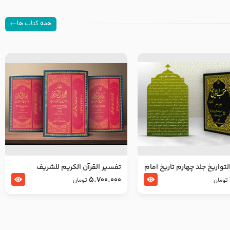
همه کتاب ها
تواریخ جلد چهارم تاریخ امام
تفسير القرآن الكريم للشريف
بدین و امام محمد باقر
المرتضي قدس سرّه
5.700.000
تومان
تومان
لسلام