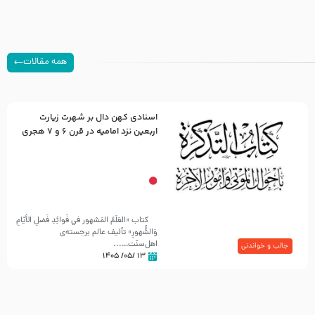
همه مقالات
اسنادی کهن دال بر شهرت زیارت
اربعین نزد امامیه در قرن ۶ و ۷ هجری
کتاب «العَلَمُ المَشهور في فَوائِدِ فَضلِ الأيّامِ
وَالشُّهورِ» تألیف عالم برجسته‌ی
اهل‌سنّت…...
جالب و خواندنی
۱۳ /۰۵/ ۱۴۰۵