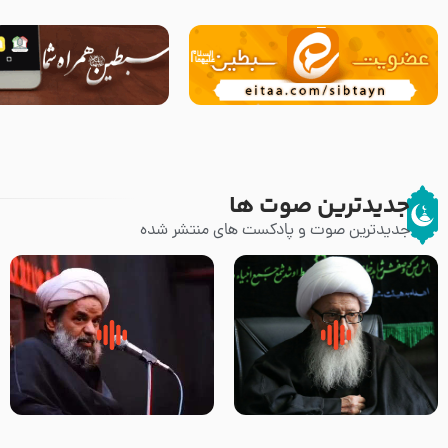
جدیدترین صوت ها
جدیدترین صوت و پادکست های منتشر شده
زوّار اربعین امام حسین (علیه
روضه جانسوز پاره های جگر امام
السلام) با این اشتیاق به زیارت
حسن مجتبی علیه السلام-حجت
بروند – آیت الله وحید خراسانی
الاسلام بندانی