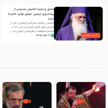
تحلیل و تجربه کشیش مسیحی از
پیاده‌روی اربعین: موتور تولید «امید»
است
کشیش «مالخاز سونگیو لاچفیلی» یکی از
کشیش های کشور گرجستان است که در
مراسم شکوهمند راهپیمایی اربعین ش...
۱۲ /۰۵/ ۱۴۰۵
جالب و خواندنی