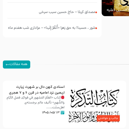
چه کسانی بودند؟
ام حسین (علیه
مصداق کربلا – حاج حسین سیب سرخی
شور ، حسینا! به‌ حق زهرا «أُنْظُرْ إِلَینا» – عزاداری شب هفتم ماه
محرّم 1405
همه مقالات
اسنادی کهن دال بر شهرت زیارت
اربعین نزد امامیه در قرن ۶ و ۷ هجری
کتاب «العَلَمُ المَشهور في فَوائِدِ فَضلِ الأيّامِ
وَالشُّهورِ» تألیف عالم برجسته‌ی
اهل‌سنّت…...
۱۳ /۰۵/ ۱۴۰۵
جالب و خواندنی