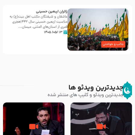
زائران اربعین حسینی
عاشقان و شیفتگان مکتب اهل بیت(ع) به
مناسبت اربعین حسینی سال ۱۴۴۲هجری
قمری از استان‌های المثنی، میسان...
۱۳ /۰۵/ ۱۴۰۵
جالب و خواندنی
جدیدترین ویدئو ها
جدیدترین ویدئو و کلیپ های منتشر شده