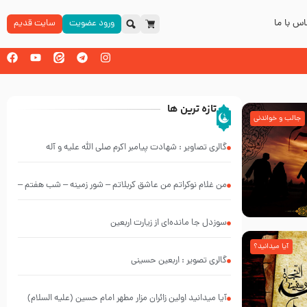
س با ما
ورود عضویت
سایت قدیم
تازه ترین ها
جالب و خواندنی
گالری تصاویر : شهادت پیامبر اکرم صلی الله علیه و آله
من غلام نوکراتم من عاشق کربلاتم – شور زمینه – شب هفتم –
محرم 1397 – کربلایی محمدحسین پویانفر
سوزدل جا مانده‌ای از زیارت اربعین
آیا میدانید؟
گالری تصویر : اربعین حسینی
آیا میدانید اولین زائران مزار مطهر امام حسین (علیه السلام)