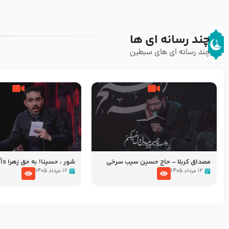
چند رسانه ای ها
چند رسانه ای های سبطین
مصداق کربلا – حاج حسین سیب سرخی
شور ، حسینا! به‌ حق زهرا «أُنْظُ
عزاداری شب هفتم ماه محرّم 05
۱۲ مرداد ۱۴۰۵
۱۲ مرداد ۱۴۰۵