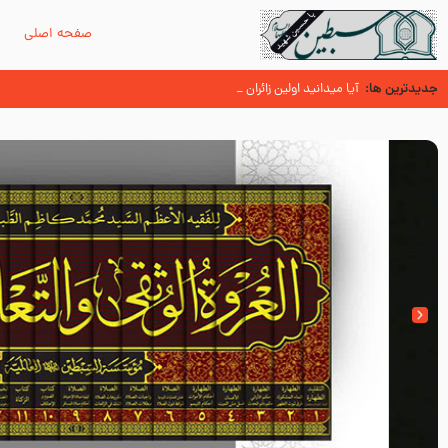
صفحه اصلی
م
جدیدترین ها:
زائران اربعین حسینی
اسنادی کهن دال بر شهرت زیارت اربعین نزد امامیه در قرن ۶ و ۷ هجری
آیا میدانید اولین زائران مزار مطهر امام حسین (علیه السلام) چه کسانی