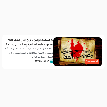
آیا میدانید اولین زائران مزار مطهر امام
حسین (علیه السلام) چه کسانی بودند؟
مرقد مطهر امام حسین (علیه السلام) و قتلگاه
ایشان از لحظه شهادت و حتی پیش از آن،
همواره مورد توجه و ز...
۱۴ /۰۵/ ۱۴۰۵
آیا میدانید؟