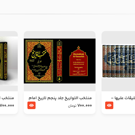
ليقات عليها –
منتخب التواریخ جلد پنجم تاریخ امام
منتخب ال
جعفر صادق و امام موسی بن جعفر
زین العا
700.000
700.000
تومان
علیهما السلام
علیهما ا