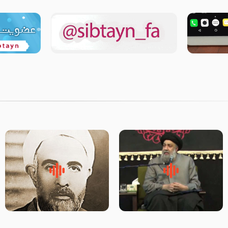
لقب حضرت رقیه سلام الله علیها
روضه‌ی مجلس یزید ملعون و
به چه معناست – حجت الاسلام
اسارت اهل‌بیت علیهم‌السلام –
علوی تهرانی
مرحوم حجت‌الاسلام شیخ علی
محدث زاده