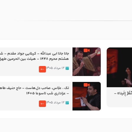
جانا جانا ابی عبدالله – کربلایی جواد مقدم – 
هشتم محرم 1448 – هیئت بین الحرمین طهران
۱۲ مرداد ۱۴۰۵
تک ، عبّاس، صاحب دل‌هاست – حاج حنیف طاه
رْ إِلَینا» –
– عزاداری شب تاسوعا 1405
14
۱۲ مرداد ۱۴۰۵