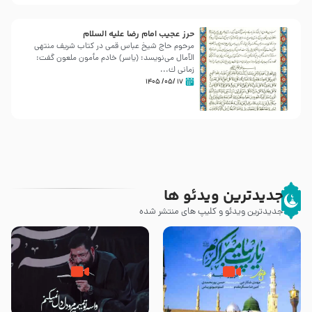
حرز عجیب امام رضا علیه السلام
مرحوم حاج شیخ عباس قمی در کتاب شریف منتهی
الآمال می‌نویسد: (ياسر) خادم مأمون ملعون گفت:
زمانى ك...
۱۷ /۰۵/ ۱۴۰۵
جدیدترین ویدئو ها
جدیدترین ویدئو و کلیپ های منتشر شده
زیارت پیامبر اکرم صلی الله علیه و
مصداق کربلا – حاج حسین سیب
آله در روز شنبه با نوای علی فانی
سرخی