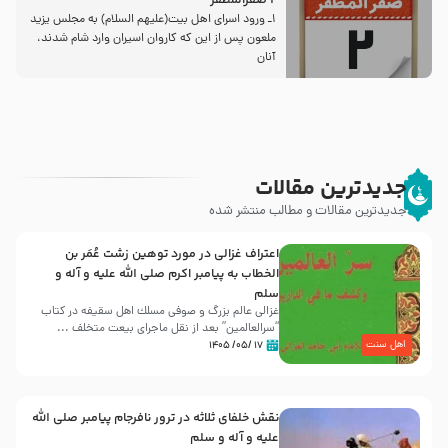
2 صفرالمظفر
1ـ ورود اسراى اهل بیت‌(علیهم السلام) به مجلس یزید
ملعون پس از این كه كاروان اسیران وارد شام شدند،
آنان
جدیدترین مقالات
جدیدترین مقالات و مطالب منتشر شده
اعتراف غزالی در مورد توهین زشت عُمَر بن
الخطاب به پیامبر اکرم صلی الله علیه و آله و
سلم
غزالی عالم بزرگ و صوفی مسلك اهل سقيفه در کتاب
“سرالعالمین” بعد از نقل ماجرای بیعت متخلف ...
اهل سنت
۱۷ /۰۵/ ۱۴۰۵
نقش خلفای ثلاثه در ترور نافرجام پیامبر صلی الله
علیه و آله و سلم