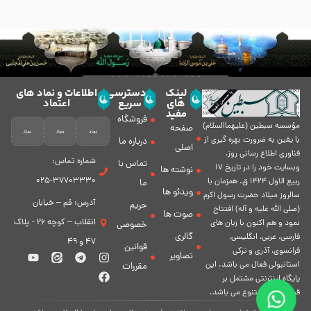
لینک
دسترسی
اطلاعات و نماد های
های
سریع
اعتماد
مفید
فروشگاه
مؤسسه سبطين (عليهماالسلام)
صفحه
با يقين به ضرورت بهره گیرى از
درباره ما
اصلی
فناورى اطلاع رسانى روز،
شماره تماس:
تماس با
وبسایت خود را در تاريخ 17
نوشته ها
37703330-025
ربيع الاول 1424 ق. همزمان با
ما
ویدئو ها
سالروز ميلاد حضرت رسول اكرم
آدرس: قم – خیابان
حریم
(صلی الله علیه و آله) افتتاح
صوت ها
انقلاب – کوچه 26 - پلاک
نمود و هم اكنون با زبان های
خصوصی
گالری
فارسی، عربى، انگلیسی،
47 و 49
قوانین
فرانسوی، آذری و ترکی
تصاویر
استانبولی فعال مى باشد. اين
مقررات
پايگاه اينترنتى مشتمل بر
قسمت هاى متنوع مى باشد.