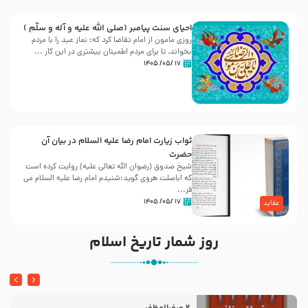
احیای سنت پیامبر (صلی الله علیه و آله و سلّم )
روزی مامون از امام تقاضا کرد که: نماز عید را با مردم
بخواند، تا برای مردم اطمینان بیشتری در این کار ...
۱۷ /۰۵/ ۱۴۰۵
ثواب زیارت امام رضا علیه السلام در بیان آن
حضرت
شیخ صدوق (رضوان الله تعالی علیه) روایت کرده است
که اباصلت هروی گوید:شنیدم امام رضا علیه السلام می
فر...
۱۷ /۰۵/ ۱۴۰۵
عقاید
روز شمار تاریخ اسلام