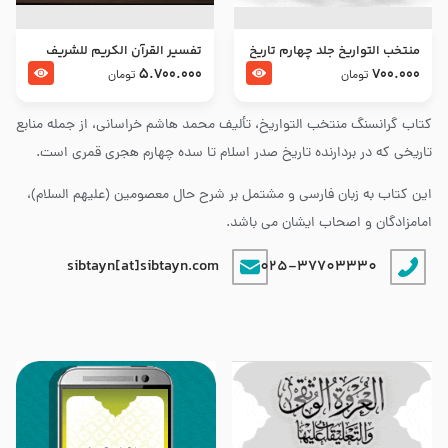
منتخب التواریخ جلد چهارم تاریخ
تفسير القرآن الكريم للشريف
امام زین العابدین و امام محمد
المرتضي قدس سرّه
5.700.000
700.000
تومان
تومان
باقر علیهما السلام
کتاب گرانسنگ منتخب التواريخ، تألیف محمد هاشم خراسانی، از جمله منابع
تاریخی که در بردارنده تاریخ صدر اسلام تا سده چهارم هجری قمری است.
این کتاب به زبان فارسی و مشتمل بر شرح حال معصومین (علیهم السلام)،
امامزادگان و اصحاب ایشان می باشد.
sibtayn[at]sibtayn.com
025-37703330