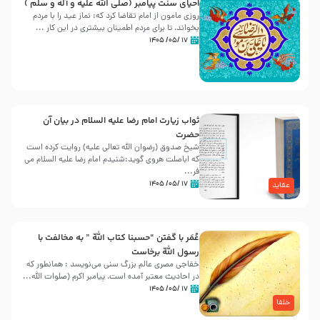
احیای سنت پیامبر (صلی الله علیه و آله و سلّم )
روزی مامون از امام تقاضا کرد که: نماز عید را با مردم
بخواند، تا برای مردم اطمینان بیشتری در این کار ...
۱۷ /۰۵/ ۱۴۰۵
ثواب زیارت امام رضا علیه السلام در بیان آن
حضرت
شیخ صدوق (رضوان الله تعالی علیه) روایت کرده است
که اباصلت هروی گوید:شنیدم امام رضا علیه السلام می
فر...
۱۷ /۰۵/ ۱۴۰۵
عقاید
عُمَر با گفتن “حسبنا كتاب اللّه ” به مخالفت با
رسول اللّه برخاست
خفاجی مصری عالم بزرگ سنی می‌نویسد : همانطور که
در احادیث معتبر آمده است، پیامبر اکرم (صلوات اللّه...
۱۷ /۰۵/ ۱۴۰۵
خلفا