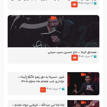
۱۷ مرداد ۱۴۰۵
مصداق کربلا – حاج حسین سیب سرخی
۱۲ مرداد ۱۴۰۵
شور ، حسینا! به‌ حق زهرا «أُنْظُرْ إِلَینا» –
عزاداری شب هفتم ماه محرّم 1405
۱۲ مرداد ۱۴۰۵
جانا جانا ابی عبدالله – کربلایی جواد مقدم –