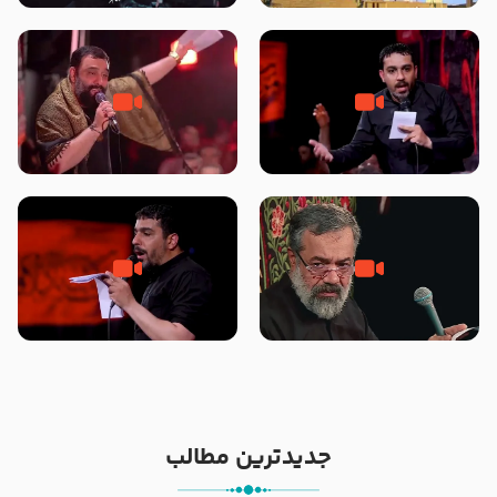
شور ، حسینا! به‌ حق زهرا «أُنْظُرْ
جانا جانا ابی عبدالله – کربلایی جواد
إِلَینا» – عزاداری شب هفتم ماه
مقدم – شب هشتم محرم 1448 –
محرّم 1405
هیئت بین الحرمین طهران
مادر منم مثل تو خمیدم – حاج
تک ، عبّاس، صاحب دل‌هاست –
محمود کریمی – شهادت حضرت
حاج حنیف طاهری – عزاداری شب
رقیه علیها السلام – تیر ۱۴۰۵
تاسوعا 1405
هیئت رایة العباس علیه السلام
جدیدترین مطالب