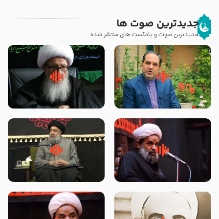
جدیدترین صوت ها
جدیدترین صوت و پادکست های منتشر شده
پیامبر صلی الله علیه وآله و سلم
زوّار اربعین امام حسین (علیه
فرمودند وای بر بچه های آخر
السلام) با این اشتیاق به زیارت
الزمان- دکتر هزار
بروند – آیت الله وحید خراسانی
روضه جانسوز پاره های جگر امام
لقب حضرت رقیه سلام الله علیها به
حسن مجتبی علیه السلام-حجت
چه معناست – حجت الاسلام علوی
الاسلام بندانی
تهرانی