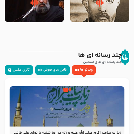
روضه‌ی مجلس یزید ملعون و
سلام جوانی که امام حسین علیه
اسارت اهل‌بیت علیهم‌السلام –
السلام خودش جوابش را دادند
مرحوم حجت‌الاسلام شیخ علی
-حجت الاسلام بندانی
محدث زاده
چند رسانه ای ها
چند رسانه ای های سبطین
ویدئو ها
فایل های صوتی
گالری عکس
زیارت پیامبر اکرم صلی الله علیه و آله در روز شنبه با نوای علی فانی