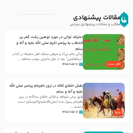
مقالات پیشنهادی
مطالب و مقالات پیشنهادی سردبیر
اعتراف غزالی در مورد توهین زشت عُمَر بن
الخطاب به پیامبر اکرم صلی الله علیه و آله و
سلم
غزالی عالم بزرگ و صوفی مسلك اهل سقيفه در کتاب
“سرالعالمین” بعد از نقل ماجرای بیعت متخلف ...
اهل سنت
۱۷ /۰۵/ ۱۴۰۵
نقش خلفای ثلاثه در ترور نافرجام پیامبر صلی الله
علیه و آله و سلم
طبق برخی شواهد و قرائن خلفای سه‌گانه در ترور
نافرجام رسول خدا (صلی‌الله‌علیه‌و‌آله‌وسلّم) دست
داشته‌...
۱۷ /۰۵/ ۱۴۰۵
خلفا