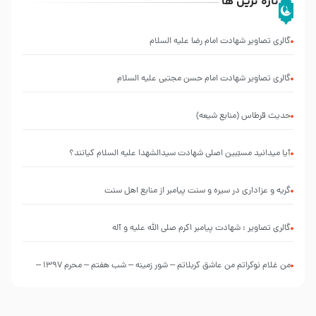
تازه ترین ها
گالری تصاویر شهادت امام رضا علیه السلام
گالری تصاویر شهادت امام حسن مجتبی علیه السلام
حدیث قرطاس (منابع شیعه)
آیا میدانید مسبّبین اصلی شهادت سیدالشهدا علیه ‌السلام کیانند؟
گریه و عزاداری در سیره و سنت پیامبر از منابع اهل سنت
گالری تصاویر : شهادت پیامبر اکرم صلی الله علیه و آله
من غلام نوکراتم من عاشق کربلاتم – شور زمینه – شب هفتم – محرم 1397 –
کربلایی محمدحسین پویانفر