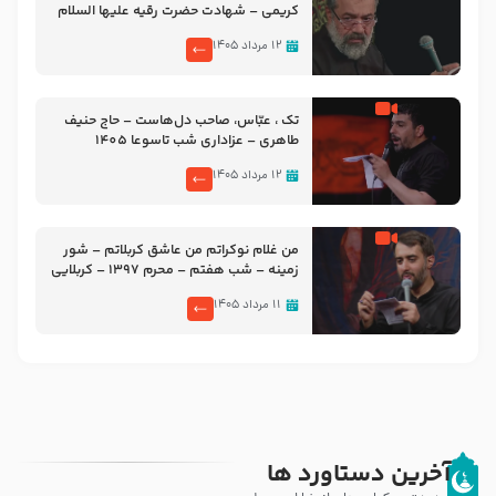
کریمی – شهادت حضرت رقیه علیها السلام
– تیر ۱۴۰۵ هیئت رایة العباس علیه السلام
۱۲ مرداد ۱۴۰۵
تک ، عبّاس، صاحب دل‌هاست – حاج حنیف
طاهری – عزاداری شب تاسوعا 1405
۱۲ مرداد ۱۴۰۵
من غلام نوکراتم من عاشق کربلاتم – شور
زمینه – شب هفتم – محرم 1397 – کربلایی
محمدحسین پویانفر
۱۱ مرداد ۱۴۰۵
آخرین دستاورد ها