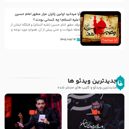
آیا میدانید اولین زائران مزار مطهر امام حسین
(علیه السلام) چه کسانی بودند؟
مرقد مطهر امام حسین (علیه السلام) و قتلگاه ایشان از
لحظه شهادت و حتی پیش از آن، همواره مورد توجه و
ز...
۱۴ /۰۵/ ۱۴۰۵
آیا میدانید؟
جدیدترین ویدئو ها
جدیدترین ویدئو و کلیپ های منتشر شده
مصداق کربلا – حاج حسین سیب
شور ، حسینا! به‌ حق زهرا «أُنْظُرْ
سرخی
إِلَینا» – عزاداری شب هفتم ماه