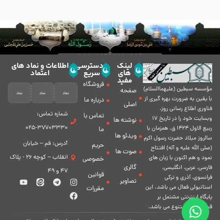
لینک
دسترسی
اطلاعات و نماد های
های
سریع
اعتماد
مفید
فروشگاه
مؤسسه سبطين (عليهماالسلام)
صفحه
با يقين به ضرورت بهره گیرى از
درباره ما
اصلی
فناورى اطلاع رسانى روز،
شماره تماس:
تماس با
وبسایت خود را در تاريخ 17
نوشته ها
37703330-025
ربيع الاول 1424 ق. همزمان با
ما
ویدئو ها
سالروز ميلاد حضرت رسول اكرم
آدرس: قم – خیابان
حریم
(صلی الله علیه و آله) افتتاح
صوت ها
انقلاب – کوچه 26 - پلاک
نمود و هم اكنون با زبان های
خصوصی
گالری
فارسی، عربى، انگلیسی،
47 و 49
قوانین
فرانسوی، آذری و ترکی
تصاویر
استانبولی فعال مى باشد. اين
مقررات
پايگاه اينترنتى مشتمل بر
قسمت هاى متنوع مى باشد.