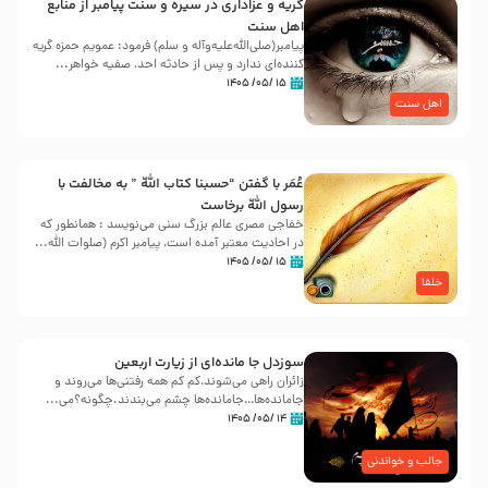
گریه و عزاداری در سیره و سنت پیامبر از منابع
اهل سنت
پیامبر(صلی‌الله‌علیه‌وآله و سلم) فرمود: عمویم حمزه گریه
کننده‌ای ندارد و پس از حادثه احد، صفیه خواهر...
۱۵ /۰۵/ ۱۴۰۵
اهل سنت
عُمَر با گفتن “حسبنا كتاب اللّه ” به مخالفت با
رسول اللّه برخاست
خفاجی مصری عالم بزرگ سنی می‌نویسد : همانطور که
در احادیث معتبر آمده است، پیامبر اکرم (صلوات اللّه...
۱۵ /۰۵/ ۱۴۰۵
خلفا
سوزدل جا مانده‌ای از زیارت اربعین
زائران راهی می‌شوند،کم‌ کم همه رفتنی‌ها می‌روند و
جامانده‌ها…جامانده‌ها چشم می‌بندند.چگونه؟می‌...
۱۴ /۰۵/ ۱۴۰۵
جالب و خواندنی