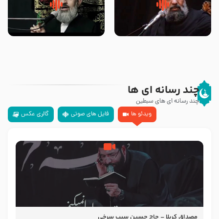
سلام جوانی که امام حسین علیه
زیارتی که اسباب رزق زیاد و عمر
السلام خودش جوابش را دادند
طولانی است حجت السلام حسین
-حجت الاسلام بندانی
یوسفی
چند رسانه ای ها
چند رسانه ای های سبطین
ویدئو ها
فایل های صوتی
گالری عکس
مصداق کربلا – حاج حسین سیب سرخی