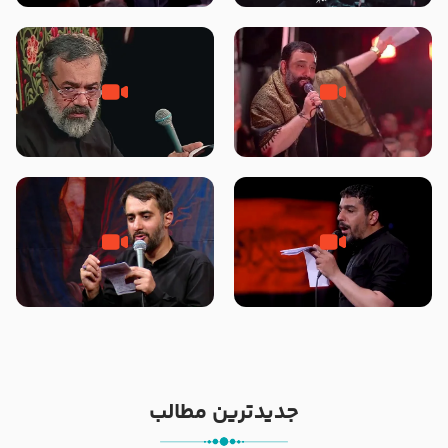
محرّم 1405
جانا جانا ابی عبدالله – کربلایی جواد
مادر منم مثل تو خمیدم – حاج
مقدم – شب هشتم محرم 1448 –
محمود کریمی – شهادت حضرت
هیئت بین الحرمین طهران
رقیه علیها السلام – تیر ۱۴۰۵
هیئت رایة العباس علیه السلام
تک ، عبّاس، صاحب دل‌هاست –
من غلام نوکراتم من عاشق کربلاتم
حاج حنیف طاهری – عزاداری شب
– شور زمینه – شب هفتم – محرم
تاسوعا 1405
1397 – کربلایی محمدحسین
پویانفر
جدیدترین مطالب