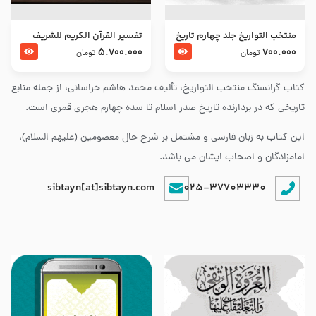
منتخب التواریخ جلد چهارم تاریخ
تفسير القرآن الكريم للشريف
امام زین العابدین و امام محمد
المرتضي قدس سرّه
5.700.000
700.000
تومان
تومان
باقر علیهما السلام
کتاب گرانسنگ منتخب التواريخ، تألیف محمد هاشم خراسانی، از جمله منابع
تاریخی که در بردارنده تاریخ صدر اسلام تا سده چهارم هجری قمری است.
این کتاب به زبان فارسی و مشتمل بر شرح حال معصومین (علیهم السلام)،
امامزادگان و اصحاب ایشان می باشد.
sibtayn[at]sibtayn.com
025-37703330