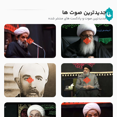
جدیدترین صوت ها
جدیدترین صوت و پادکست های منتشر شده
زوّار اربعین امام حسین (علیه
روضه جانسوز پاره های جگر امام
السلام) با این اشتیاق به زیارت
حسن مجتبی علیه السلام-حجت
بروند – آیت الله وحید خراسانی
الاسلام بندانی
لقب حضرت رقیه سلام الله علیها به
روضه‌ی مجلس یزید ملعون و
چه معناست – حجت الاسلام علوی
اسارت اهل‌بیت علیهم‌السلام –
تهرانی
مرحوم حجت‌الاسلام شیخ علی
محدث زاده