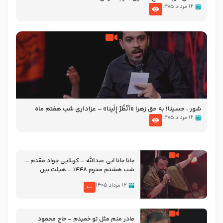
۱۲ مرداد ۱۴۰۵
شور ، حسینا! به‌ حق زهرا «أُنْظُرْ إِلَینا» – عزاداری شب هفتم ماه
محرّم 1405
۱۲ مرداد ۱۴۰۵
جانا جانا ابی عبدالله – کربلایی جواد مقدم –
شب هشتم محرم 1448 – هیئت بین
الحرمین طهران
۱۲ مرداد ۱۴۰۵
مادر منم مثل تو خمیدم – حاج محمود