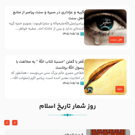
گریه و عزاداری در سیره و سنت پیامبر از منابع
اهل سنت
پیامبر(صلی‌الله‌علیه‌وآله و سلم) فرمود: عمویم حمزه گریه
کننده‌ای ندارد و پس از حادثه احد، صفیه خواهر...
۱۵ /۰۵/ ۱۴۰۵
اهل سنت
عُمَر با گفتن “حسبنا كتاب اللّه ” به مخالفت با
رسول اللّه برخاست
خفاجی مصری عالم بزرگ سنی می‌نویسد : همانطور که
در احادیث معتبر آمده است، پیامبر اکرم (صلوات اللّه...
۱۵ /۰۵/ ۱۴۰۵
خلفا
روز شمار تاریخ اسلام